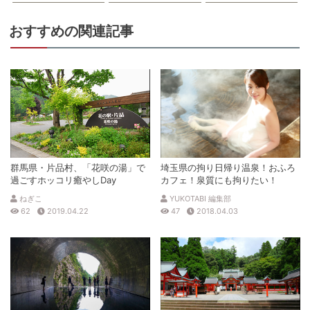
おすすめの関連記事
群馬県・片品村、「花咲の湯」で
埼玉県の拘り日帰り温泉！おふろ
過ごすホッコリ癒やしDay
カフェ！泉質にも拘りたい！
ねぎこ
YUKOTABI 編集部
62
2019.04.22
47
2018.04.03