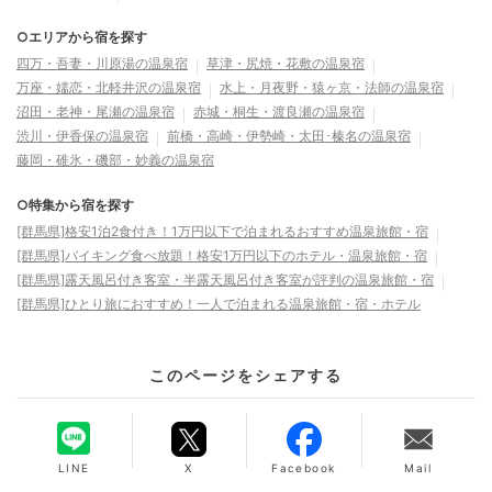
○エリアから宿を探す
四万・吾妻・川原湯の温泉宿
草津・尻焼・花敷の温泉宿
万座・嬬恋・北軽井沢の温泉宿
水上・月夜野・猿ヶ京・法師の温泉宿
沼田・老神・尾瀬の温泉宿
赤城・桐生・渡良瀬の温泉宿
渋川・伊香保の温泉宿
前橋・高崎・伊勢崎・太田･榛名の温泉宿
藤岡・碓氷・磯部・妙義の温泉宿
○特集から宿を探す
[群馬県]格安1泊2食付き！1万円以下で泊まれるおすすめ温泉旅館・宿
[群馬県]バイキング食べ放題！格安1万円以下のホテル・温泉旅館・宿
[群馬県]露天風呂付き客室・半露天風呂付き客室が評判の温泉旅館・宿
[群馬県]ひとり旅におすすめ！一人で泊まれる温泉旅館・宿・ホテル
このページをシェアする
LINE
X
Facebook
Mail