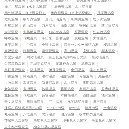
尾瀬片品温泉
上の原温泉（水上温泉郷）
谷川温泉（水上温泉郷）
湯ノ小屋温泉（水上温泉郷）
湯檜曽温泉（水上温泉郷）
鵜の瀬温泉（水上温泉郷）
奥利根温泉（水上温泉郷）
月夜野温泉
敷島温泉
榛名湖温泉
倉渕川浦温泉
相間川温泉
塩ノ沢温泉
向屋温泉
向山温泉
万座温泉
湯端温泉
寄居山温泉
猪ノ田温泉
大胡温泉
大島鉱泉温泉
おのがみ温泉
座禅温泉
たんげ温泉
幡谷温泉
花咲温泉
半出来・吾妻温泉
尻焼温泉
大塚温泉
奥平温泉
川中温泉
小野上温泉
温泉センター諏訪の湯
桜川温泉
真沢温泉
猿川温泉
塩河原温泉
高山温泉
滝沢温泉
梨木温泉
野栗沢温泉
鳩の湯温泉
富士見温泉見晴らしの湯
松の湯温泉
白沢高原温泉
赤城高原温泉
尾瀬戸倉温泉
武尊温泉
奥軽井沢温泉
草津温泉
伊香保温泉
倉渕温泉
猿ヶ京温泉
川古温泉
霧積温泉
湯宿温泉
磯部温泉
赤城温泉
片品温泉
上牧温泉
沢渡温泉
新鹿沢温泉
水上温泉
浅間高原温泉
老神温泉
鬼押温泉
妙義温泉
藤岡温泉
奥嬬恋温泉
吾妻峡温泉
北橘温泉
花敷温泉
藪塚温泉
本白根温泉
薬師温泉
法師温泉
奈女沢温泉
川原湯温泉
宝川温泉
浅間隠温泉郷
鹿沢温泉
休暇村鹿沢高原雲井の湯
つつじの湯
峠の湯
船尾の湯
土出温泉
丸沼温泉
八塩温泉
忠治温泉
四万温泉
栃木県の温泉宿
茨城県の温泉宿
群馬県の温泉宿
埼玉県の温泉宿
千葉県の温泉宿
東京都の温泉宿
神奈川県の温泉宿