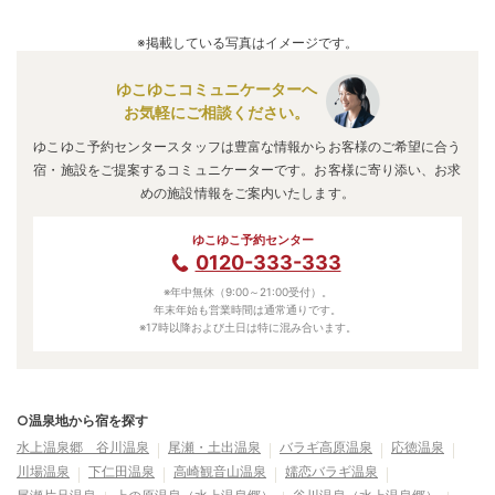
※掲載している写真はイメージです。
ゆこゆこコミュニケーターへ
お気軽にご相談ください。
ゆこゆこ予約センタースタッフは豊富な情報からお客様のご希望に合う
宿・施設をご提案するコミュニケーターです。お客様に寄り添い、お求
めの施設情報をご案内いたします。
ゆこゆこ予約センター
0120-333-333
※年中無休（9:00～21:00受付）。
年末年始も営業時間は通常通りです。
※17時以降および土日は特に混み合います。
○温泉地から宿を探す
水上温泉郷 谷川温泉
尾瀬・土出温泉
バラギ高原温泉
応徳温泉
川場温泉
下仁田温泉
高崎観音山温泉
嬬恋バラギ温泉