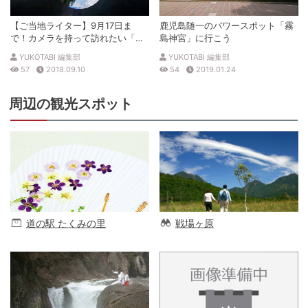
【ご当地ライター】9月17日ま
鹿児島随一のパワースポット「霧
で！カメラを持って訪れたい「越
島神宮」に行こう
後妻有大地の芸術祭めぐり」
YUKOTABI 編集部
YUKOTABI 編集部
57
2018.09.10
54
2019.01.24
周辺の観光スポット
道の駅 たくみの里
戦場ヶ原