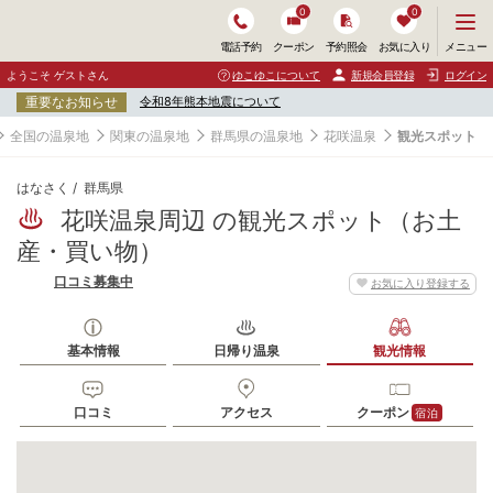
0
0
メ
メニュー
電話予約
クーポン
予約照会
お気に入り
ニ
ュ
ようこそ ゲストさん
ゆこゆこについて
新規会員登録
ログイン
ー
重要なお知らせ
令和8年熊本地震について
を
開
全国の温泉地
関東の温泉地
群馬県の温泉地
花咲温泉
観光スポット
く
はなさく
群馬県
花咲温泉周辺 の観光スポット（お土
産・買い物）
口コミ募集中
お気に入り登録する
基本情報
日帰り温泉
観光情報
口コミ
アクセス
クーポン
宿泊