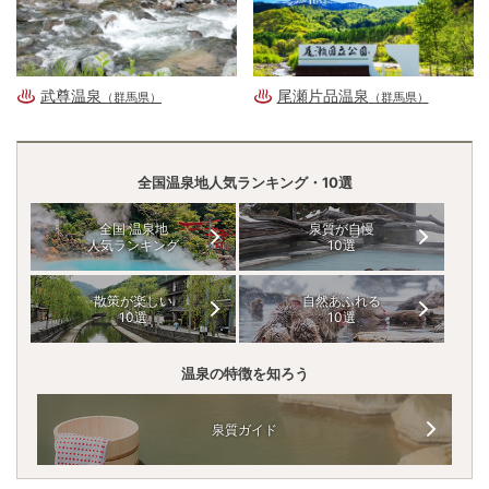
武尊温泉
尾瀬片品温泉
（群馬県）
（群馬県）
全国温泉地人気ランキング・10選
全国 温泉地
泉質が自慢
人気ランキング
10選
散策が楽しい
自然あふれる
10選
10選
温泉の特徴を知ろう
泉質ガイド