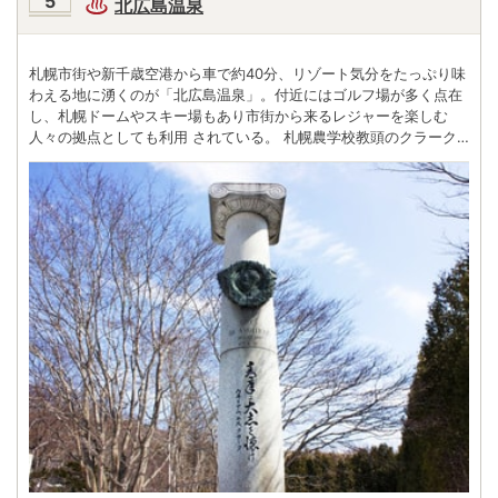
北広島温泉
札幌市街や新千歳空港から車で約40分、リゾート気分をたっぷり味
わえる地に湧くのが「北広島温泉」。付近にはゴルフ場が多く点在
し、札幌ドームやスキー場もあり市街から来るレジャーを楽しむ
人々の拠点としても利用 されている。 札幌農学校教頭のクラーク
博士が明治10年に帰国の際に立ち寄って、かの有名な「青年よ大志
を抱け」という言葉を残したのはここ北広島である。「自然の森キ
ャンプ場」や「えこりん村」など大自然や動物 とのふれあいを満喫
できる施設もあり、ファミリーが余暇を楽しむ風景が多く見られ
る。 「千歳アウトレットモール・レラ」や「三井アウトレットパー
ク札幌北広島」など商業施設が充実しているのも嬉しい。レジャー
を思い切り楽しんだ後、その疲れを良質な温泉でゆっくり癒した
い。