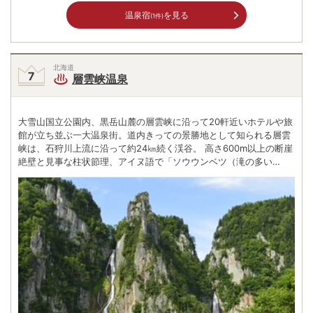
温泉宿
を見る
(1件)
北海道
層雲峡温泉
大雪山国立公園内、黒岳山麓の層雲峡に沿って20軒近いホテルや旅
館が立ち並ぶ一大温泉街。道内きっての景勝地として知られる層雲
峡は、石狩川上流に沿って約24㎞続く渓谷。 高さ600m以上の断崖
絶壁と見事な柱状節理、アイヌ語で「ソウウンベツ（滝の多い
川）」の地名どおりの「銀河の滝」や「流星の滝」に代表される名
瀑など、訪れる者を圧倒する大自然がここにはある。 特に岩壁を真
っ赤な紅葉が染める秋や、滝が氷結して巨大な氷柱となる厳冬の景
色は圧巻。この天を衝くような自然の造形を見て、大正時代にこの
地を訪れた文人の大町桂月が古来のアイヌ語の地名に「層雲」の字
を当てたのだとか。