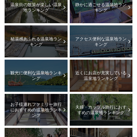
温泉街の散策が楽しい温泉
静かに過ごせる温泉地ラン
地ランキング
キング
秘湯感あふれる温泉地ラン
アクセス便利な温泉地ラン
キング
キング
観光に便利な温泉地ランキ
近くにお店が充実している
ング
温泉地ランキング
お子様連れファミリー旅行
夫婦・カップル旅行におす
におすすめの温泉地ランキ
すめの温泉地ランキング
ング