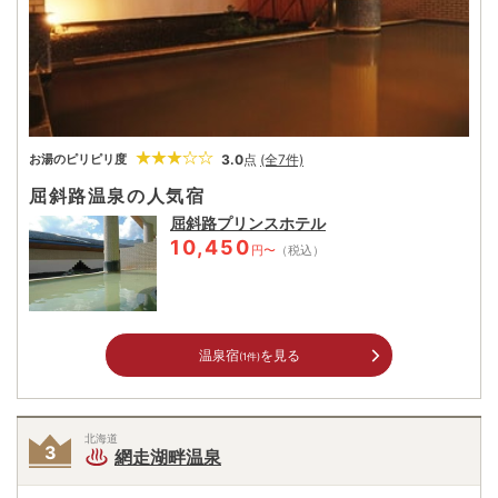
3.0
点
(全7件)
お湯のピリピリ度
屈斜路温泉の人気宿
屈斜路プリンスホテル
10,450
円〜
（税込）
温泉宿
を見る
(1件)
北海道
網走湖畔温泉