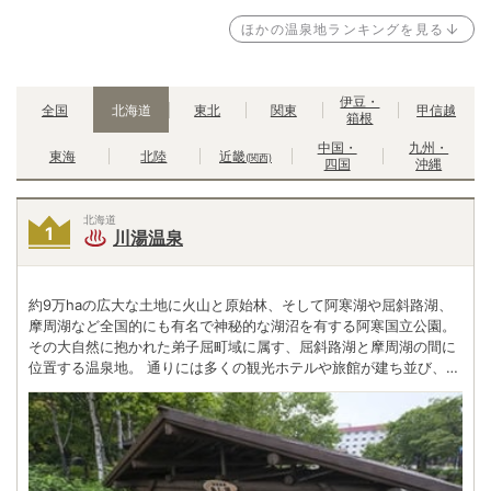
ほかの温泉地ランキングを見る
伊豆・
全国
北海道
東北
関東
甲信越
箱根
中国・
九州・
東海
北陸
近畿
(関西)
四国
沖縄
北海道
川湯温泉
約9万haの広大な土地に火山と原始林、そして阿寒湖や屈斜路湖、
摩周湖など全国的にも有名で神秘的な湖沼を有する阿寒国立公園。
その大自然に抱かれた弟子屈町域に属す、屈斜路湖と摩周湖の間に
位置する温泉地。 通りには多くの観光ホテルや旅館が建ち並び、道
東観光の拠点として活気を帯びている。温泉街に一歩足を踏み入れ
ると、硫黄の香りに包まれ温泉気分も高揚。いい雰囲気の足湯も楽
しめる。さらに、冬には温泉街全体に湯煙が立ち込め、雪国の湯旅
緒を感じることができる。 周辺には、丹頂鶴、エゾシカ、キタキツ
ネなどの稀少動物が数多く生息。北海道の大地が育む大自然とかけ