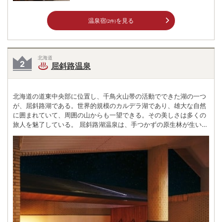
温泉宿
を見る
(2件)
北海道
屈斜路温泉
北海道の道東中央部に位置し、千鳥火山帯の活動でできた湖の一つ
が、屈斜路湖である。世界的規模のカルデラ湖であり、雄大な自然
に囲まれていて、周囲の山からも一望できる。その美しさは多くの
旅人を魅了している。 屈斜路湖温泉は、手つかずの原生林が生い茂
る阿寒国立公園内にあり、屈斜路湖に面した温泉。湖面に映し出さ
れる一軒宿の「屈斜路プリンスホテル」は、絵画のような光景。自
家源泉を持ち、地下約1000mから湧出され る温泉は、湯量も豊富
で、塩分や炭酸ガスが含まれており、保湿効果や新陳代謝にも効果
があるといわれる。 露天風呂は庭園を眺めながら、くつろいだ時間
を過ごせる雰囲気となっている。また周辺には知床国立公園、網走
国定公園をはじめ、スケールの大きな観光地が広がっている。