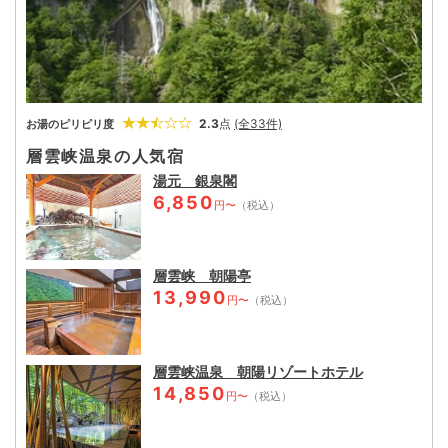
2.3
点
(全33件)
お湯のピリピリ度
層雲峡温泉の人気宿
湯元 銀泉閣
6,850
円〜
（税込）
層雲峡 朝陽亭
13,990
円〜
（税込）
層雲峡温泉 朝陽リゾートホテル
14,850
円〜
（税込）