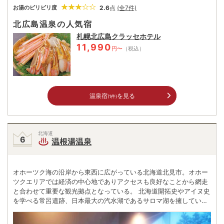
2.6
点
(全7件)
お湯のピリピリ度
北広島温泉の人気宿
札幌北広島クラッセホテル
11,990
円〜
（税込）
温泉宿
を見る
(1件)
北海道
温根湯温泉
オホーツク海の沿岸から東西に広がっている北海道北見市。オホー
ツクエリアでは経済の中心地でありアクセスも良好なことから網走
と合わせて重要な観光拠点となっている。 北海道開拓史やアイヌ史
を学べる常呂遺跡、日本最大の汽水湖であるサロマ湖を擁してい
る。北海道ではアイヌ民族が温泉を利用していた資料が残っている
が、温根湯（おんねゆ）温泉は明治32年（1899年）の開湯だ。 現