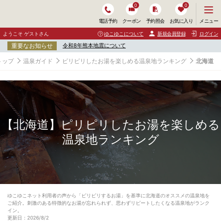
0
0
メ
メニュー
電話予約
クーポン
予約照会
お気に入り
ニ
ュ
ようこそ ゲストさん
ゆこゆこについて
新規会員登録
ログイン
ー
重要なお知らせ
令和8年熊本地震について
を
開
トップ
温泉ガイド
ピリピリしたお湯を楽しめる温泉地ランキング
北海道
く
【北海道】ピリピリしたお湯を楽しめる
温泉地ランキング
ゆこゆこネット利用者の声から「ピリピリするお湯」を基準に北海道のオススメの温泉地を
ご紹介。刺激のある特徴的なお湯が忘れられず、思わずリピートしたくなる温泉地がランク
イン。
更新日：2026/8/2