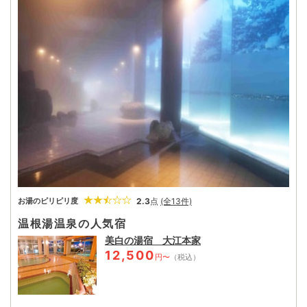
在は3軒の宿泊施設で楽しめる。ちなみに「おんね」とはアイヌ語
で「大きなお湯」という意味。オホーツクが生んだ海の幸とアイヌ
の古湯、その大きな恵みに抱かれたい。
2.3
点
(全13件)
お湯のピリピリ度
温根湯温泉の人気宿
美白の湯宿 大江本家
12,500
円〜
（税込）