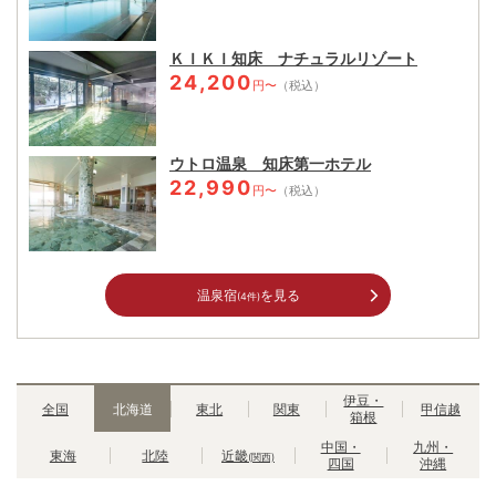
ＫＩＫＩ知床 ナチュラルリゾート
24,200
円〜
（税込）
ウトロ温泉 知床第一ホテル
22,990
円〜
（税込）
温泉宿
を見る
(4件)
伊豆・
全国
北海道
東北
関東
甲信越
箱根
中国・
九州・
東海
北陸
近畿
(関西)
四国
沖縄