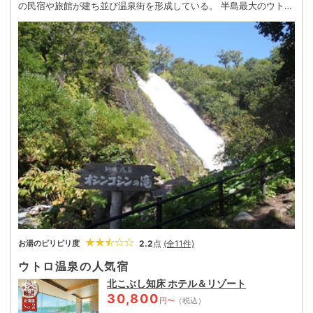
の民宿や旅館が建ち並び温泉街を形成している。 半島最大のウトロ
港を持ち、知床横断道路で東海岸の羅臼市街とも直結。オホーツク
を真紅に染めながら沈む夕日、厳冬期に押し寄せる神秘的な流氷、
そして昭和33年に目撃された日本では珍しいオーロラと、圧巻の規
模を誇る大自然の雄姿が最大の目玉。 港から出る知床観光船での眺
望や、車で行く「オシンコシンの滝」「知床五湖」などの雄大な景
観に、地名の由来が迫力をもって実感できる。
2.2
点
(全11件)
お湯のピリピリ度
ウトロ温泉の人気宿
北こぶし知床 ホテル＆リゾート
30,800
円〜
（税込）