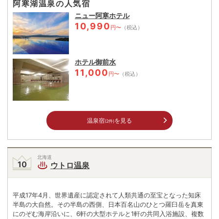
阿寒湖温泉の人気宿
ニュー阿寒ホテル
10,990
円〜
（税込）
ホテル御前水
11,000
円〜
（税込）
温泉宿
を見る
(2件)
北海道
ウトロ温泉
平成17年4月、世界遺産に認定されて人類共通の至宝となった知床
半島の大自然。その半島の西側、日本百名山のひとつ羅臼岳を真東
にのぞむ海岸沿いに、6軒の大型ホテルと1軒の共同入浴施設、複数