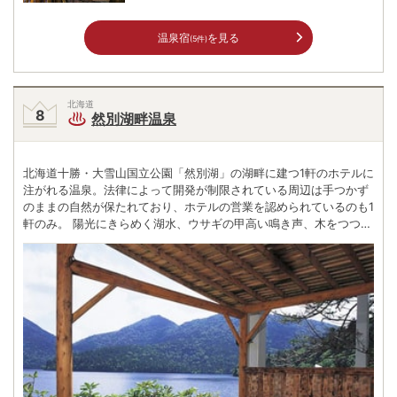
温泉宿
を見る
(5件)
北海道
然別湖畔温泉
北海道十勝・大雪山国立公園「然別湖」の湖畔に建つ1軒のホテルに
注がれる温泉。法律によって開発が制限されている周辺は手つかず
のままの自然が保たれており、ホテルの営業を認められているのも1
軒のみ。 陽光にきらめく湖水、ウサギの甲高い鳴き声、木をつつく
クマゲラのリズミカルな音など、大自然の色と音に包まれた空間が
出迎えてくれる。四季折々の表情を見せる然別湖の夏は、波のない
夜の星を見られた人はいいことがあるという。 また冬には、標高が
高いため早くから湖面が全面結氷し、すべてが雪と氷で作られた
「しかりべつ湖コタン」が出現する。