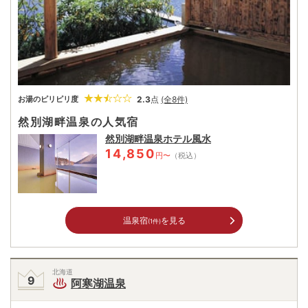
2.3
点
(全8件)
お湯のピリピリ度
然別湖畔温泉の人気宿
然別湖畔温泉ホテル風水
14,850
円〜
（税込）
温泉宿
を見る
(1件)
北海道
阿寒湖温泉