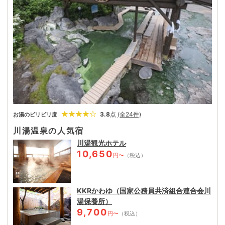
流しの天然温泉がすっぽりと包み込んでくれる。
3.8
点
(全24件)
お湯のピリピリ度
川湯温泉の人気宿
川湯観光ホテル
10,650
円〜
（税込）
KKRかわゆ（国家公務員共済組合連合会川
湯保養所）
9,700
円〜
（税込）