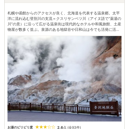
札幌や函館からのアクセスが良く、北海道を代表する温泉郷。太平
洋に流れ込む登別川の支流＝クスリサンベツ川（アイヌ語で“薬湯の
川”の意）に沿って広がる温泉街は現代的なホテルや和風旅館、土産
物屋が数多く並ぶ。泉源のある地獄谷や日和山は今でも活発に活
動。熱い水蒸気や火山ガスが激しく噴き出し、白濁したお湯がドク
ドクと脈打つ様は、まさに“生きている地球”。 足を延ばせば、野鳥
がさえずり高山植物が咲き乱れる自然の宝庫。 漁港が近いため海の
幸にも恵まれている。「クマ牧場」などテーマパークも揃い、飽き
ることのない一大温泉観光地。 登別温泉といえば乳白色のにごり湯
の硫黄泉が有名だが、宿泊施設ごとに引いている泉質が異なるた
め、湯めぐりをして自分に合うお湯を見つけるのもそれもまた一興
だ。
2.6
点
(全93件)
お湯のピリピリ度