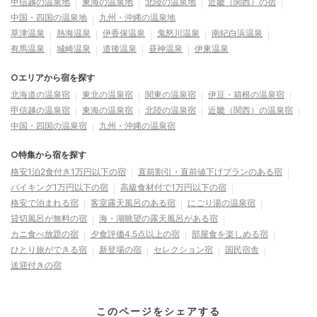
甲信越の温泉地
東海の温泉地
北陸の温泉地
近畿（関西）の宿
中国・四国の温泉地
九州・沖縄の温泉地
草津温泉
熱海温泉
伊香保温泉
鬼怒川温泉
南紀白浜温泉
有馬温泉
城崎温泉
道後温泉
昼神温泉
伊東温泉
○エリアから宿を探す
北海道の温泉宿
東北の温泉宿
関東の温泉宿
伊豆・箱根の温泉宿
甲信越の温泉宿
東海の温泉宿
北陸の温泉宿
近畿（関西）の温泉宿
中国・四国の温泉宿
九州・沖縄の温泉宿
○特集から宿を探す
格安1泊2食付き1万円以下の宿
直前割引・直前値下げプランのある宿
バイキング1万円以下の宿
高級食材付で1万円以下の宿
格安で泊まれる宿
客室露天風呂のある宿
にごり湯の温泉宿
貸切風呂が無料の宿
海・湖眺望の露天風呂がある宿
カニ食べ放題の宿
夕食評価4.5点以上の宿
部屋食を楽しめる宿
ひとり旅ができる宿
新登場の宿
セレクション宿
国民宿舎
送迎付きの宿
このページをシェアする