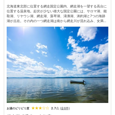
北海道東北部に位置する網走国定公園内、網走湖を一望する高台に
位置する温泉地。起伏が少ない雄大な国定公園には、サロマ湖、能
取湖、リヤウシ湖、網走湖、藻琴湖、濤沸湖、涛釣湖と7つの海跡
湖が点在。その内の一つ網走湖は南から網走川が流れ込み、女満別
川などを集めて北東部から再び網走川としてオホーツク海に流れ出
ている。 東岸にはミズバショウ群生地がある呼人半島が大きく突き
出し、半島の目の前の湖畔から天都山山麓にかけて近代的なホテル
や旅館が点在して温泉街を形成。 湖畔にそびえる天都山は、展望台
から網走湖や能取湖をはじめオホーツク海や網走の市街地、晴天時
には遠く知床連山や雄阿寒岳、雌阿寒岳などを一望できる名勝地。
2.7
点
(全6件)
お湯のピリピリ度