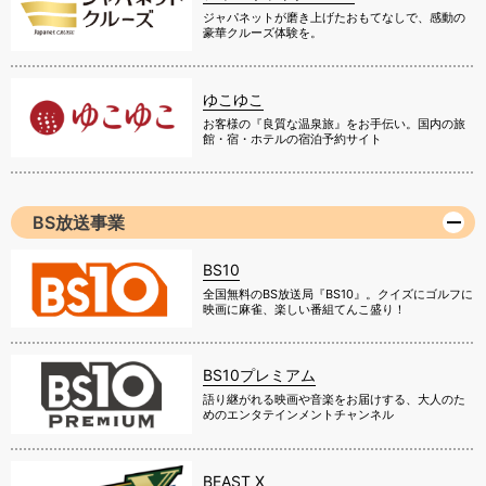
ジャパネットが磨き上げたおもてなしで、感動の
豪華クルーズ体験を。
ゆこゆこ
お客様の『良質な温泉旅』をお手伝い。国内の旅
館・宿・ホテルの宿泊予約サイト
BS放送事業
BS10
全国無料のBS放送局『BS10』。クイズにゴルフに
映画に麻雀、楽しい番組てんこ盛り！
BS10プレミアム
語り継がれる映画や音楽をお届けする、大人のた
めのエンタテインメントチャンネル
BEAST X