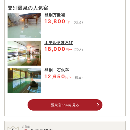
登別温泉の人気宿
登別万世閣
13,800
円〜
（税込）
ホテルまほろば
18,000
円〜
（税込）
登別 石水亭
12,650
円〜
（税込）
温泉宿
を見る
(10件)
北海道