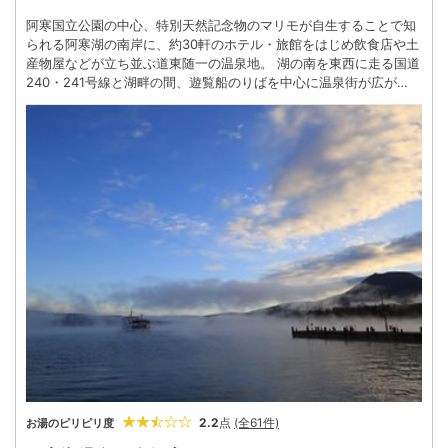
阿寒国立公園の中心、特別天然記念物のマリモが自生することで知
られる阿寒湖の南岸に、約30軒のホテル・旅館をはじめ飲食店や土
産物屋などが立ち並ぶ道東随一の温泉地。 湖の南を東西に走る国道
240・241号線と湖畔の間、遊覧船のりばを中心に温泉街が広が
り、大半のホテル・旅館は湖に面しているため部屋や露天風呂など
から湖面や阿寒富士（雄阿寒岳）の美しい風景が一望できる。 周辺
は野生動物が暮らす大自然の宝庫。また温泉街に接して道内最大の
アイヌコタンがあり、北の大地に生きた民族の伝承文化を間近で見
ることができる。深い山間の地にもかかわらず毎年多くの湯客が訪
れるのは、名湯はもちろん周囲の大自然の魅力が大きく貢献してい
る。温泉街に散在する手湯や足湯も利用しながら、心身ともにリフ
レッシュしたい。
2.2
点
(全61件)
お湯のピリピリ度