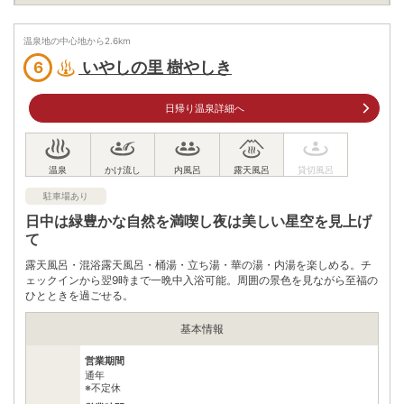
10:30～21:00
最終受付時間
温泉地の中心地から
2.6
km
20:30
いやしの里 樹やしき
6
600円
入浴料
※黒川温泉名物「入湯手形」での露天めぐりをご利用いただけま
す。入湯手形1枚 1300円 （1名様1枚必要、3軒利用可）
日帰り温泉詳細へ
泉質
炭酸水素塩泉、塩化物泉
住所
熊本県阿蘇郡南小国町満願寺6755-1
駐車場あり
車
日中は緑豊かな自然を満喫し夜は美しい星空を見上げ
日田ICより車で約60分
アクセス
熊本ICより車で約90分
て
公共交通機関
露天風呂・混浴露天風呂・桶湯・立ち湯・華の湯・内湯を楽しめる。チ
JR豊肥本線阿蘇駅から産交九州横断バス（予約制）黒川
ェックインから翌9時まで一晩中入浴可能。周囲の景色を見ながら至福の
温泉方面行きで50分、黒川温泉下車、徒歩20分
ひとときを過ごせる。
駐車場
無料（30台）
基本情報
電話番号
0967440211
営業期間
通年
※ 掲載情報は変更になる場合があります。最新の内容はご利用前にご自身でお
※不定休
問合せください。