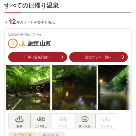
すべての日帰り温泉
12
全
件のうち1〜10件を表示
温泉地の中心地から
1
km
旅館 山河
1
日帰り温泉詳細へ
宿泊プラン一覧へ
宿泊予約可能
駐車場あり