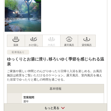
駐車場
無料（25台）
0967440336
電話番号
※11:00～20:00
※ 掲載情報は変更になる場合があります。最新の内容はご利用前にご自身でお
問合せください。
※ 料金情報は税込・税抜表記が混ざっております。正しい金額はご利用前にご
自身でお問合せください。
駐車場あり
ゆっくりとお湯に浸り､移ろいゆく季節を感じられる温
泉
ご家族や親しい仲間とのんびりゆったり日帰り入浴を楽しめる。お風呂
施設は絶景をご覧いただけるロケーション。露天風呂、室内風呂を備え
た浴室でゆったりと癒しの時間を過ごせる。
基本情報
営業期間
通年
※不定休
もっと見る
営業時間
営業時間