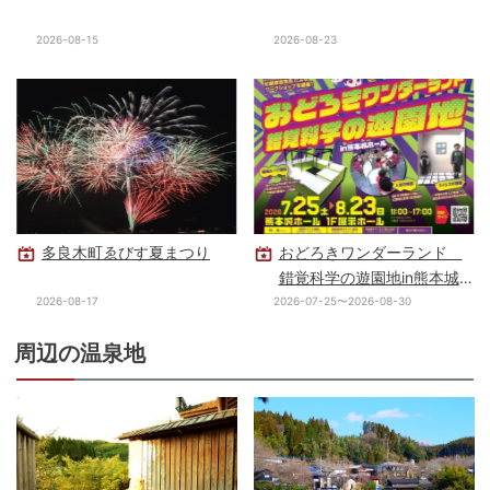
2026-08-15
2026-08-23
多良木町ゑびす夏まつり
おどろきワンダーランド
錯覚科学の遊園地in熊本城
ホール
2026-08-17
2026-07-25〜2026-08-30
周辺の温泉地