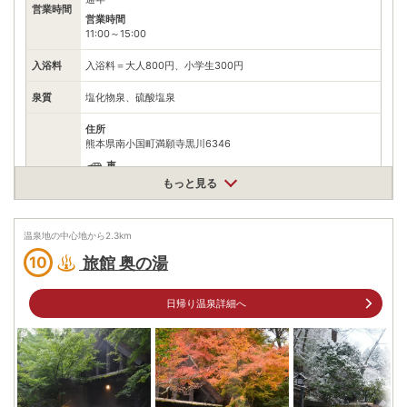
営業時間
営業時間
11:00～15:00
入浴料
入浴料＝大人800円、小学生300円
泉質
塩化物泉、硫酸塩泉
住所
熊本県南小国町満願寺黒川6346
車
もっと見る
大分自動車道日田ICから国道212・442号を黒川温泉方面へ
アクセス
50km
公共交通機関
JR豊肥本線阿蘇駅から産交九州横断バス（予約制）黒川温泉方
温泉地の中心地から
2.3
km
面行きで50分、黒川温泉下車、タクシーで10分
旅館 奥の湯
10
駐車場
無料（20台）
日帰り温泉詳細へ
電話番号
0967440059
※ 掲載情報は変更になる場合があります。最新の内容はご利用前にご自身でお
問合せください。
※ 料金情報は税込・税抜表記が混ざっております。正しい金額はご利用前にご
自身でお問合せください。