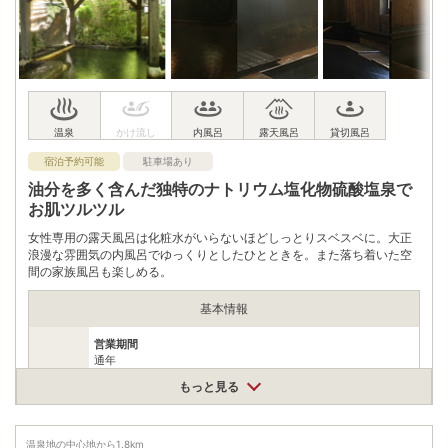
駐車場
無料（30台）
電話番号
0967440906
※ 掲載情報は変更になる場合があります。最新の内容はご利用前にご自身でお
問合せください。
※ 料金情報は税込・税抜表記が混ざっております。正しい金額はご利用前にご
自身でお問合せください。
宿泊予約可能
駐車場あり
油分を多く含んだ独特のナトリウム塩化物硫酸塩泉で
お肌ツルツル
女性専用の露天風呂は化粧水がいらないほどしっとりスベスベに。大正
浪漫な雰囲気の内風呂でゆっくりとしたひとときを。また落ち着いた空
間の家族風呂も楽しめる。
基本情報
営業期間
通年
※不定休
営業時間
もっと見る
営業時間
8:30～21:00
温泉地の中心地から
1.8
km
大人550円、小人（3歳～小学生）300円