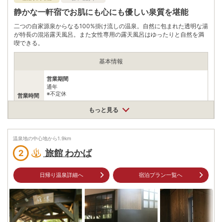
静かな一軒宿でお肌にも心にも優しい泉質を堪能
二つの自家源泉からなる100%掛け流しの温泉。自然に包まれた透明な湯
が特長の混浴露天風呂。また女性専用の露天風呂はゆったりと自然を満
喫できる。
基本情報
営業期間
通年
※不定休
営業時間
営業時間
もっと見る
8:30～21:00
入浴料
大人500円、小人（3歳～小学生）300円
温泉地の中心地から
1.9
km
泉質
単純温泉、炭酸水素塩泉、塩化物泉、硫酸塩泉
旅館 わかば
2
住所
熊本県阿蘇郡南小国町大字満願寺黒川6961−1
日帰り温泉詳細へ
宿泊プラン一覧へ
車
アクセス
日田ICより車で約60分
公共交通機関
JR豊肥本線阿蘇駅から産交九州横断バス（予約制）黒川
温泉方面行きで50分、黒川温泉下車、タクシーで5分