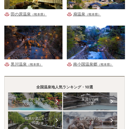
田の原温泉
扇温泉
（熊本県）
（熊本県）
黒川温泉
南小国温泉郷
（熊本県）
（熊本県）
全国温泉地人気ランキング・10選
全国 温泉地
泉質が自慢
人気ランキング
10選
散策が楽しい
自然あふれる
10選
10選