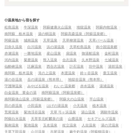
○温泉地から宿を探す
松島温泉
牛深温泉
阿蘇健康火山温泉
地獄温泉
阿蘇内牧温泉
南阿蘇 栃木温泉
湯の鶴温泉
阿蘇高森温泉（阿蘇温泉郷）
阿蘇温泉
城南温泉
天草温泉
天草柳港温泉
天草パール温泉
日奈久温泉
白川温泉
浜の湯温泉
天草松島温泉
南小国温泉郷
赤瀬温泉
一勝地温泉
産山温泉
扇温泉
御湯船温泉
金桁温泉
河内温泉
菊鹿温泉
熊入温泉
合志温泉
久木野温泉
七城温泉
仙酔峡温泉
託麻温泉
西合志温泉
計石温泉
坊中温泉
湯前温泉
南阿蘇 栃木温泉
滝の上温泉
本渡温泉
鈴ヶ谷温泉
垂玉温泉
湯の谷温泉
岳の湯温泉（熊本県）
地獄谷温泉（熊本県）
守護陣温泉
みやばる温泉
わいた温泉郷
赤水温泉
湯浦温泉
白金温泉 黄金の湯
南阿蘇温泉（阿蘇温泉郷）
南阿蘇俵山温泉（阿蘇温泉郷）
阿蘇火の山温泉
平山温泉
田の原温泉
小田温泉
はげの湯温泉
小天温泉
植木温泉
荒尾温泉
菊池渓谷温泉
天草 弓ヶ浜温泉
湯山温泉
満願寺温泉
阿蘇白水温泉
天草苓北町麟泉の湯
山鹿温泉
セキアヒルズ温泉
菊南温泉
菊池温泉
玉名温泉
杖立温泉
人吉温泉
湯の児温泉
天草下田温泉
山川温泉
吉尾温泉
麻生釣温泉（阿蘇鶴温泉）