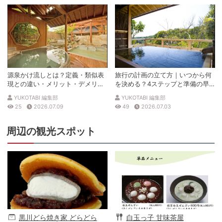
源泉かけ流しとは？定義・類似表
旅行の計画の立て方｜いつから何
現との違い・メリット・デメリッ
を決める？4ステップと準備の早
トを解説
見表
YUKOTABI 編集部
YUKOTABI 編集部
25
2026.07.09
49
2026.07.03
周辺の観光スポット
黒川どら焼き家 どらどら
白玉っ子 甘味茶屋