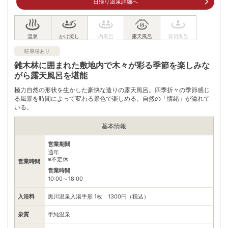
日帰り温泉詳細へ
駐車場
無料
0967440916
電話番号
※11:00～20:00
駐車場あり
※ 掲載情報は変更になる場合があります。最新の内容はご利用前にご自身でお
問合せください。
雑木林に囲まれた敷地内で木々が彩る季節を楽しみな
※ 料金情報は税込・税抜表記が混ざっております。正しい金額はご利用前にご
がら露天風呂を堪能
自身でお問合せください。
極力自然の形状を生かした豪快な造りの露天風呂。四季折々の季節感じ
る風景を時間によって変わる景色で楽しめる。自然の「情緒」が溢れて
いる。
基本情報
営業期間
通年
※不定休
営業時間
営業時間
10:00～18:00
入浴料
黒川温泉入湯手形 1枚 1300円（税込）
泉質
単純温泉