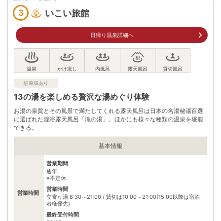
入浴料
※2023年10月1日より入浴料改定。大人700円～
いこい旅館
3
泉質
単純温泉
日帰り温泉詳細へ
住所
熊本県阿蘇郡南小国町大字満願寺黒川6431
車
アクセス
日田ICより車で約82分
公共交通機関
駐車場あり
JR豊肥本線阿蘇駅から産交九州横断バス（予約制）黒川
13の湯を楽しめる贅沢な湯めぐり体験
温泉方面行きで50分、黒川温泉下車すぐ
お湯の泉質とその風景で満たしてくれる露天風呂は日本の名湯秘湯百選
無料（15台）
に選ばれた混浴露天風呂「滝の湯」。ほかにも様々な種類の温泉を堪能
駐車場
※日帰りの場合は11：00～ 15：00までなら駐車可能。(基本的に
できる。
はお近くのパーキングにとめていただく)
基本情報
0967440500
電話番号
※9:00～21:00
営業期間
※ 掲載情報は変更になる場合があります。最新の内容はご利用前にご自身でお
通年
問合せください。
※不定休
※ 料金情報は税込・税抜表記が混ざっております。正しい金額はご利用前にご
営業時間
営業時間
自身でお問合せください。
立寄り湯 8:30～21:00 / 貸切は10:00～21:00(15:00以降は宿泊
者様優先)
最終受付時間