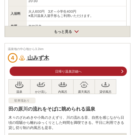
20:30
大人600円 3才～小学生400円
入浴料
※黒川温泉入湯手形もご利用いただけます。
泉質
単純温泉
もっと見る
住所
熊本県阿蘇郡南小国町黒川温泉川端通り
車
温泉地の中心地から
3.2
km
アクセス
日田ICより車で約82分
山みず木
4
公共交通機関
JR豊肥本線阿蘇駅から産交九州横断バス（予約制）黒川
日帰り温泉詳細へ
温泉方面行きで50分、黒川温泉下車、徒歩3分
駐車場
無料（18台）
電話番号
0967440552
駐車場あり
※ 掲載情報は変更になる場合があります。最新の内容はご利用前にご自身でお
問合せください。
田の原川の流れをそばに眺められる温泉
※ 料金情報は税込・税抜表記が混ざっております。正しい金額はご利用前にご
木々のざわめきや小鳥のさえずり、川の流れる音、自然を感じながら日
自身でお問合せください。
頃の喧騒から離れゆっくりとした時間を満喫できる。平日に利用できる
貸し切り制の内風呂も是非。