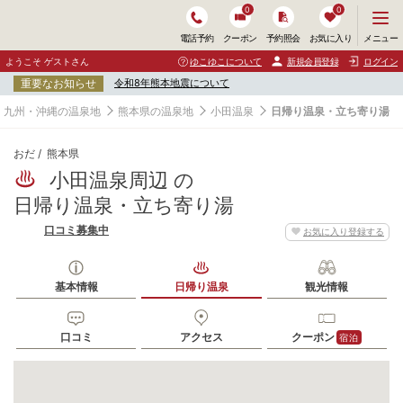
0
0
メ
メニュー
電話予約
クーポン
予約照会
お気に入り
ニ
ュ
ようこそ ゲストさん
ゆこゆこについて
新規会員登録
ログイン
ー
重要なお知らせ
令和8年熊本地震について
を
開
九州・沖縄の温泉地
熊本県の温泉地
小田温泉
日帰り温泉・立ち寄り湯
く
おだ
熊本県
小田温泉周辺 の
日帰り温泉・立ち寄り湯
口コミ募集中
お気に入り登録する
基本情報
日帰り温泉
観光情報
口コミ
アクセス
クーポン
宿泊