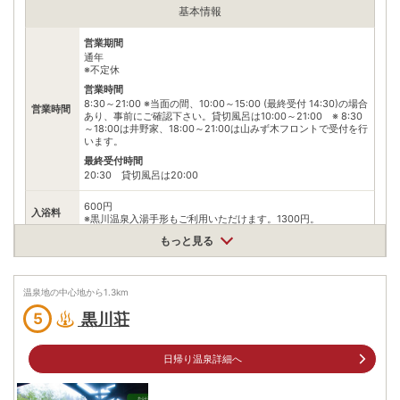
基本情報
営業期間
通年
※不定休
営業時間
8:30～21:00 ※当面の間、10:00～15:00 (最終受付 14:30)の場合
営業時間
あり、事前にご確認下さい。貸切風呂は10:00～21:00 ※ 8:30
～18:00は井野家、18:00～21:00は山みず木フロントで受付を行
います。
最終受付時間
20:30 貸切風呂は20:00
600円
入浴料
※黒川温泉入湯手形もご利用いただけます。1300円。
もっと見る
泉質
単純温泉
住所
温泉地の中心地から
1.3
km
熊本県阿蘇郡南小国町満願寺6392-2
黒川荘
5
車
アクセス
日田ICより車で約60分
公共交通機関
日帰り温泉詳細へ
JR豊肥本線阿蘇駅から産交九州横断バス（予約制）黒川
温泉方面行きで50分、黒川温泉下車、タクシーで5分