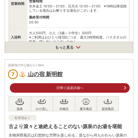
営業時間
※ 料金情報は税込・税抜表記が混ざっております。正しい金額はご利用前にご
営業時間
自身でお問合せください。
水木金土 10:00～21:00、日月火 12:00～21:00 ※19時以降混雑
している場合はお断りする場合がございます。
最終受付時間
20:30
大人500円、小人（3歳～小学生）300円
入浴料
※ご利用はおひとり様1回につき、最大2時間程度。バスタオルの
販売・貸し出しはございません。
もっと見る
泉質
単純温泉
住所
温泉地の中心地から
1.6
km
熊本県阿蘇郡南小国町満願寺6403-1
山の宿 新明館
7
車
【福岡方面】博多駅→大宰府ＩＣ→日田ＩＣ→２1２→
小国町→44２→黒川温泉
アクセス
日帰り温泉詳細へ
【熊本方面】
熊本駅→5７→ミルクロード→２1２→小国町→44２→黒川温泉
公共交通機関
熊本空港よりバスで約1時間40分。
福岡空港より直行バスで約2時間15分。
駐車場あり
駐車場
無料
古より滾々と途絶えることのない源泉のお湯を堪能
0967440326
名物洞窟風呂は幻想的な空間を楽しめる。昔ながら何もかわらい源泉の
電話番号
※9:00～21:00