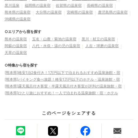
黒川温泉
福岡県の温泉宿
佐賀県の温泉宿
長崎県の温泉宿
熊本県の温泉宿
大分県の温泉宿
宮崎県の温泉宿
鹿児島県の温泉宿
沖縄県の温泉宿
○エリアから宿を探す
熊本の温泉宿
玉名・山鹿・菊池の温泉宿
黒川・杖立の温泉宿
阿蘇の温泉宿
八代・水俣・湯の児の温泉宿
人吉・球磨の温泉宿
天草の温泉宿
○特集から宿を探す
[熊本県]格安1泊2食付き！1万円以下で泊まれるおすすめ温泉旅館・宿
[熊本県]バイキング食べ放題！格安1万円以下のホテル・温泉旅館・宿
[熊本県]露天風呂付き客室・半露天風呂付き客室が評判の温泉旅館・宿
[熊本県]ひとり旅におすすめ！一人で泊まれる温泉旅館・宿・ホテル
このページをシェアする