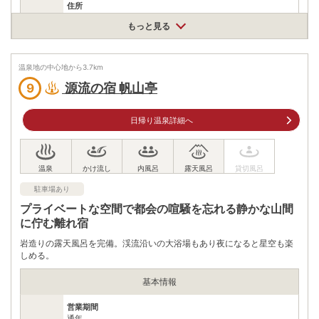
住所
熊本県阿蘇郡南小国町大字満願寺6591−1
もっと見る
車
アクセス
日田ICより車で約83分
熊本ICより車で約90分
温泉地の中心地から
3.7
km
公共交通機関
源流の宿 帆山亭
9
由布院駅前からバス(熊本駅行)～黒川温泉下車～徒歩約6分
駐車場
無料（12台）
日帰り温泉詳細へ
0967440308
電話番号
※9:30～19:00
※ 掲載情報は変更になる場合があります。最新の内容はご利用前にご自身でお
問合せください。
駐車場あり
※ 料金情報は税込・税抜表記が混ざっております。正しい金額はご利用前にご
自身でお問合せください。
プライベートな空間で都会の喧騒を忘れる静かな山間
に佇む離れ宿
岩造りの露天風呂を完備。渓流沿いの大浴場もあり夜になると星空も楽
しめる。
基本情報
営業期間
通年