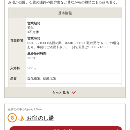
お湯が自慢。石畳の通路や囲炉裏など昔ながらの風情にも心落ち着く。
※ 掲載情報は変更になる場合があります。最新の内容はご利用前にご自身でお
基本情報
問合せください。
※ 料金情報は税込・税抜表記が混ざっております。正しい金額はご利用前にご
営業期間
自身でお問合せください。
通年
※不定休
営業時間
営業時間
8:30～21:00 ※当面の間、10:30～18:00 (最終受付 17:30)の場合
あり、事前にご確認下さい。 貸切風呂は13:00～17:30
最終受付時間
20:30
入浴料
500円
泉質
塩化物泉、硫酸塩泉
住所
もっと見る
熊本県阿蘇郡南小国町満願寺6608
車
日田ICより車で約60分
アクセス
温泉地の中心地から
1.9
km
熊本ICより車で約90分
公共交通機関
お宿 のし湯
8
JR豊肥本線阿蘇駅から産交九州横断バス（予約制）黒川
温泉方面行きで50分、黒川温泉下車、徒歩7分