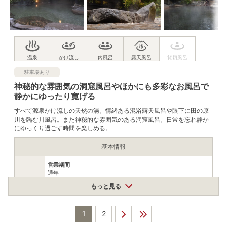
駐車場あり
神秘的な雰囲気の洞窟風呂やほかにも多彩なお風呂で
静かにゆったり寛げる
すべて源泉かけ流しの天然の湯。情緒ある混浴露天風呂や眼下に田の原
川を臨む川風呂。また神秘的な雰囲気のある洞窟風呂。日常を忘れ静か
にゆっくり過ごす時間を楽しめる。
基本情報
営業期間
通年
※不定休
営業時間
もっと見る
営業時間
8:30～21:00 ※月・金曜は清掃日のため15:30～21:00（暦によ
り前後することがあります）
1
2
500円