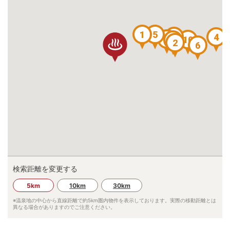
1
5
8
4
7
10
3
2
6
検索距離を変更する
5km
10km
30km
※温泉地の中心から直線距離で約
5km
圏内物件を表示しております。実際の移動距離とは
異なる場合がありますのでご注意ください。