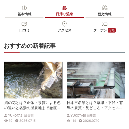
入浴料
※黒川温泉の旅館で使用できる入湯手形も販売しております。
泉質
塩化物泉、硫酸塩泉
基本情報
日帰り温泉
観光情報
住所
熊本県阿蘇郡南小国町満願寺6567
口コミ
アクセス
クーポン
宿泊
車
アクセス
日田ICより車で約82分
おすすめの新着記事
公共交通機関
JR豊肥本線阿蘇駅から産交九州横断バス（予約制）黒川
温泉方面行きで50分、黒川温泉下車、徒歩8分
無料（25台）
駐車場
※冬の季節はチェーンやスタッドレスタイヤなどの雪や凍結対策
をご用意ください。
0967440021
電話番号
※9:00～20:00
※ 掲載情報は変更になる場合があります。最新の内容はご利用前にご自身でお
湯の花とは？正体・泉質による色
日本三名泉とは？草津・下呂・有
問合せください。
の違いと名湯の温泉地まで徹底解
馬の泉質・見どころ・アクセスを
※ 料金情報は税込・税抜表記が混ざっております。正しい金額はご利用前にご
自身でお問合せください。
説
徹底解説
YUKOTABI 編集部
YUKOTABI 編集部
79
2026.07.15
114
2026.07.10