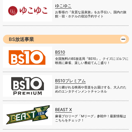
ゆこゆこ
お客様の『良質な温泉旅』をお手伝い。国内の旅
館・宿・ホテルの宿泊予約サイト
BS放送事業
BS10
全国無料のBS放送局『BS10』。クイズにゴルフに
映画に麻雀、楽しい番組てんこ盛り！
BS10プレミアム
語り継がれる映画や音楽をお届けする、大人のた
めのエンタテインメントチャンネル
BEAST X
麻雀プロリーグ「Mリーグ」参戦中！最新情報は
こちらをチェック！