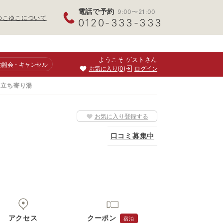
電話で予約
9:00〜21:00
ゆこゆこについて
0120-333-333
ようこそ ゲストさん
約照会
・キャンセル
お気に入り
0
ログイン
・立ち寄り湯
お気に入り登録する
口コミ募集中
アクセス
クーポン
宿泊