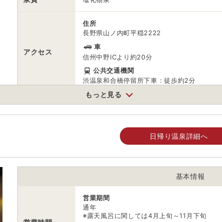
住所
長野県山ノ内町平穏2222
車
アクセス
信州中野ICより約20分
公共交通機関
渋温泉和合橋停留所下車：徒歩約2分
もっと見る
駐車場
無料
電話番号
0269333181
日帰り温泉詳細へ
※ 掲載情報は変更になる場合があります。最新の内容はご利用前にご自
※ 料金情報は税込・税抜表記が混ざっております。正しい金額はご利用
基本情報
営業期間
通年
※露天風呂に関しては4月上旬～11月下旬