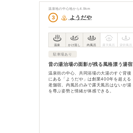
温泉地の中心地から
4.9
km
ようだや
3
駐車場あり
昔の湯治場の面影が残る風格漂う湯宿
温泉街の中心、共同浴場の大湯のすぐ背後
にある「ようだや」は創業400年を超える
老舗宿。内風呂のみで露天風呂はないが湯
を尊ぶ姿勢と情緒が体感できる。