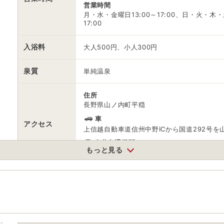
営業時間
月・水・金曜日13:00～17:00、日・火・木
17:00
入浴料
大人500円、小人300円
泉質
単純温泉
住所
長野県山ノ内町平穏
車
アクセス
上信越自動車道信州中野ICから国道292号を山
公共交通機関
もっと見る
長野電鉄長野線湯田中駅から長電バス志賀高原
駐車場
情報なし
電話番号
0269332921
※ 掲載情報は変更になる場合があります。最新の内容はご利用前にご自