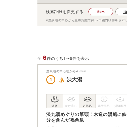
検索距離を変更する
5km
1
※温泉地の中心から直線距離で約
5km
圏内物件を表示
6
全
件のうち1〜6件を表示
温泉地の中心地から
4.8
km
渋大湯
1
渋九湯めぐりの筆頭！木造の湯船に鉄
分を含んだ褐色泉