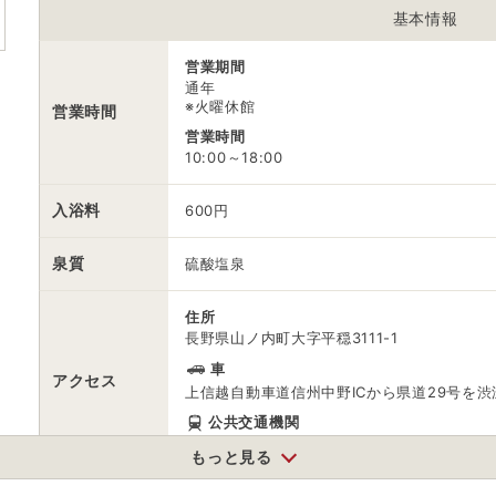
※ 料金情報は税込・税抜表記が混ざっております。正しい金額はご利用
基本情報
営業期間
通年
※火曜休館
営業時間
営業時間
10:00～18:00
入浴料
600円
泉質
硫酸塩泉
住所
長野県山ノ内町大字平穏3111-1
車
アクセス
上信越自動車道信州中野ICから県道29号を渋
公共交通機関
長野電鉄長野線湯田中駅から長電バス志賀高
もっと見る