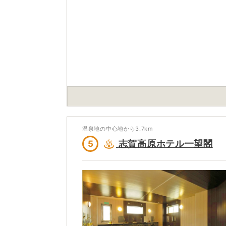
温泉地の中心地から
3.7
km
志賀高原ホテル一望閣
5