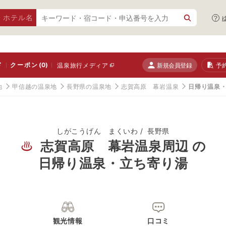
・ホテル名
ド
クーポン
(0)
新規会員登録
予
温泉旅行メディア
地
甲信越の温泉地
長野県の温泉地
志賀高原 幕岩温泉
日帰り温泉
しがこうげん まくいわ
長野県
志賀高原 幕岩温泉周辺 の
日帰り温泉・立ち寄り湯
観光情報
口コミ