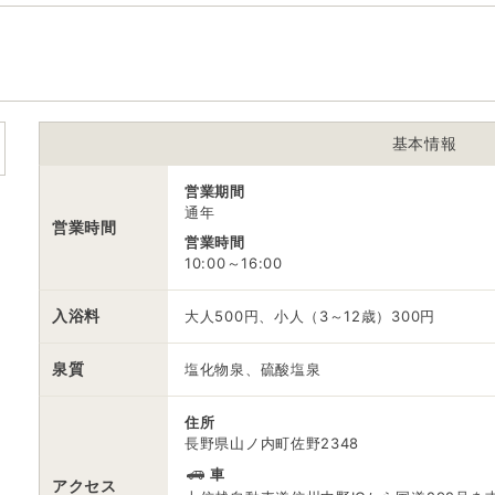
駐車場
無料
電話番号
0269333171
※ 掲載情報は変更になる場合があります。最新の内容はご利用前にご自
※ 料金情報は税込・税抜表記が混ざっております。正しい金額はご利用
基本情報
営業期間
通年
営業時間
営業時間
10:00～16:00
入浴料
大人500円、小人（3～12歳）300円
泉質
塩化物泉、硫酸塩泉
住所
長野県山ノ内町佐野2348
車
アクセス