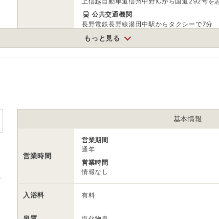
上信越自動車道信州中野ICから国道292号を志
公共交通機関
長野電鉄長野線湯田中駅からタクシーで7分
もっと見る
駐車場
無料（12台）
電話番号
0269333165
※ 掲載情報は変更になる場合があります。最新の内容はご利用前にご自
※ 料金情報は税込・税抜表記が混ざっております。正しい金額はご利用
基本情報
営業期間
通年
営業時間
営業時間
情報なし
風
入浴料
有料
泉質
塩化物泉