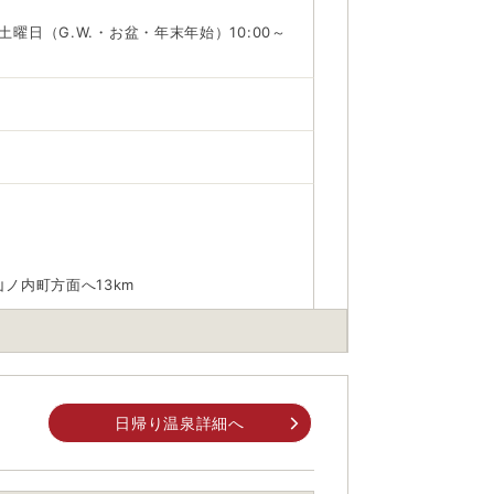
・土曜日（G.W.・お盆・年末年始）10:00～
ノ内町方面へ13km
方面行きで10分、渋和合橋下車、徒歩5分
日帰り温泉詳細へ
身でお問合せください。