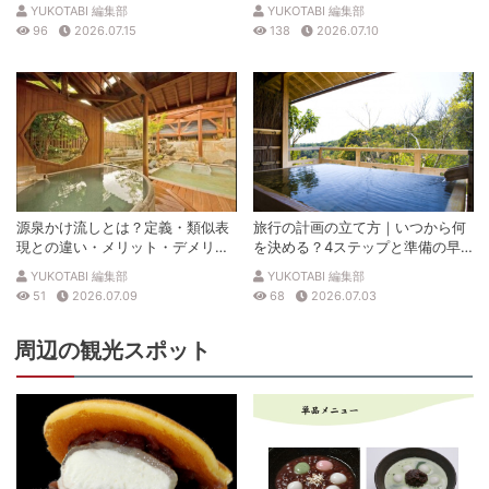
説
徹底解説
YUKOTABI 編集部
YUKOTABI 編集部
96
2026.07.15
138
2026.07.10
源泉かけ流しとは？定義・類似表
旅行の計画の立て方｜いつから何
現との違い・メリット・デメリッ
を決める？4ステップと準備の早
トを解説
見表
YUKOTABI 編集部
YUKOTABI 編集部
51
2026.07.09
68
2026.07.03
周辺の観光スポット