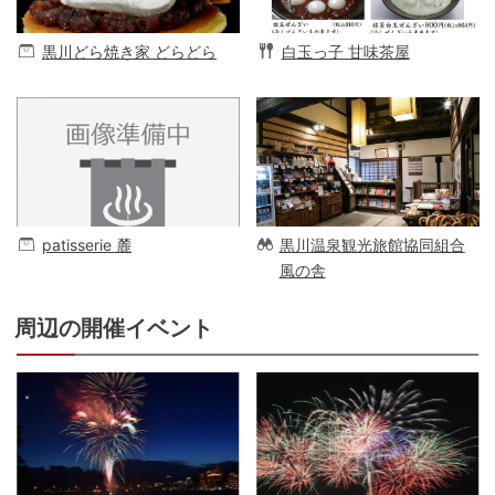
黒川どら焼き家 どらどら
白玉っ子 甘味茶屋
patisserie 麓
黒川温泉観光旅館協同組合
風の舎
周辺の開催イベント