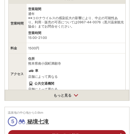
営業期間
通年
※※コロナウイルスの感染拡大の影響により、中止の可能性あ
り。利用・販売の可否については0967-44-0076（黒川温泉観光
営業時間
協会）までお問合せください。
営業時間
15:00-21:00
料金
1500円
住所
熊本県南小国町満願寺
車
アクセス
店舗によって異なる
公共交通機関
店舗によって異なる
もっと見る
駐車場
情報なし
電話番号
0967440076
温泉地の中心地から
0.6
km
秘境七滝
※ 掲載情報は変更になる場合があります。最新の内容はご利用前にご自身でお
5
問合せください。
※ 料金情報は税込・税抜表記が混ざっております。正しい金額はご利用前にご