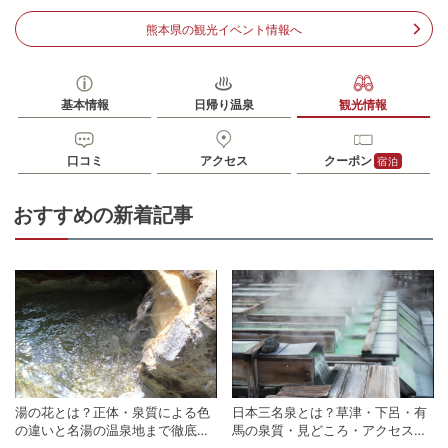
0967440076
電話番号
熊本県の観光イベント情報へ
※黒川温泉観光旅館協同組合(9:00～18:00)
※ 掲載情報は変更になる場合があります。最新の内容はご利用前にご自身でお
問合せください。
※ 料金情報は税込・税抜表記が混ざっております。正しい金額はご利用前にご
基本情報
日帰り温泉
観光情報
自身でお問合せください。
口コミ
アクセス
クーポン
宿泊
おすすめの新着記事
湯の花とは？正体・泉質による色
日本三名泉とは？草津・下呂・有
の違いと名湯の温泉地まで徹底解
馬の泉質・見どころ・アクセスを