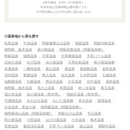
※年中無休（9:00～21:00受付）。
年末年始も営業時間は通常通りです。
※17時以降および土日は特に混み合います。
○温泉地から宿を探す
松島温泉
牛深温泉
阿蘇健康火山温泉
地獄温泉
阿蘇内牧温泉
南阿蘇 栃木温泉
湯の鶴温泉
阿蘇高森温泉（阿蘇温泉郷）
阿蘇温泉
城南温泉
天草温泉
天草柳港温泉
天草パール温泉
日奈久温泉
白川温泉
浜の湯温泉
天草松島温泉
南小国温泉郷
赤瀬温泉
一勝地温泉
産山温泉
扇温泉
御湯船温泉
金桁温泉
河内温泉
菊鹿温泉
熊入温泉
合志温泉
久木野温泉
七城温泉
仙酔峡温泉
託麻温泉
西合志温泉
計石温泉
坊中温泉
湯前温泉
南阿蘇 栃木温泉
滝の上温泉
本渡温泉
鈴ヶ谷温泉
垂玉温泉
湯の谷温泉
岳の湯温泉（熊本県）
地獄谷温泉（熊本県）
守護陣温泉
みやばる温泉
わいた温泉郷
赤水温泉
湯浦温泉
白金温泉 黄金の湯
南阿蘇温泉（阿蘇温泉郷）
南阿蘇俵山温泉（阿蘇温泉郷）
阿蘇火の山温泉
平山温泉
田の原温泉
小田温泉
はげの湯温泉
小天温泉
植木温泉
荒尾温泉
菊池渓谷温泉
天草 弓ヶ浜温泉
湯山温泉
満願寺温泉