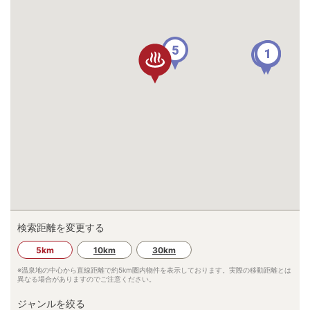
5
1
4
7
3
検索距離を変更する
5km
10km
30km
※温泉地の中心から直線距離で約
5km
圏内物件を表示しております。実際の移動距離とは
異なる場合がありますのでご注意ください。
ジャンルを絞る