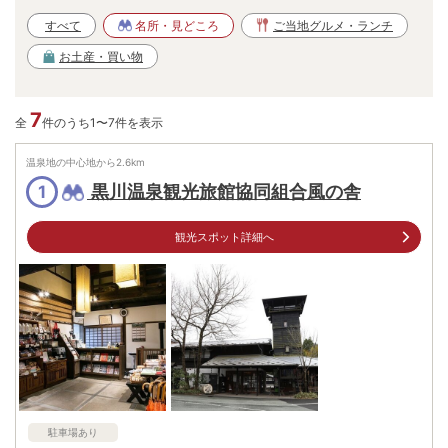
すべて
名所・見どころ
ご当地グルメ・ランチ
お土産・買い物
7
全
件のうち1〜7件を表示
温泉地の中心地から
2.6
km
黒川温泉観光旅館協同組合風の舎
1
観光スポット詳細へ
駐車場あり