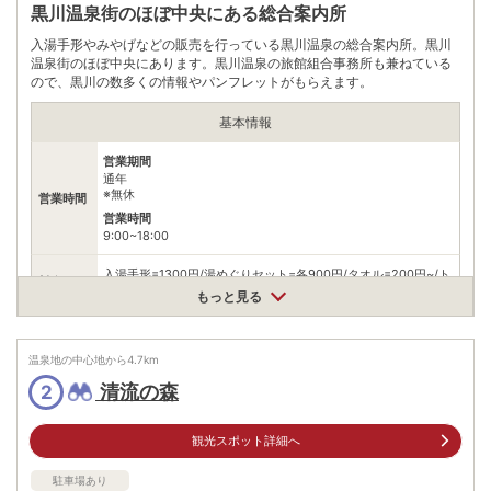
黒川温泉街のほぼ中央にある総合案内所
入湯手形やみやげなどの販売を行っている黒川温泉の総合案内所。黒川
温泉街のほぼ中央にあります。黒川温泉の旅館組合事務所も兼ねている
ので、黒川の数多くの情報やパンフレットがもらえます。
基本情報
営業期間
通年
※無休
営業時間
営業時間
9:00~18:00
入湯手形=1300円/湯めぐりセット=各900円/タオル=200円~/ト
料金
ートバッグ=500円/入浴剤=660円
もっと見る
住所
熊本県阿蘇郡南小国町満願寺6594-3
温泉地の中心地から
4.7
km
車
清流の森
2
アクセス
JR阿蘇駅から車で約40分
公共交通機関
JR豊肥本線阿蘇駅から産交九州横断バス(予約制)黒川温泉方面行
観光スポット詳細へ
きで約50分､黒川温泉下車､徒歩約10分
駐車場あり