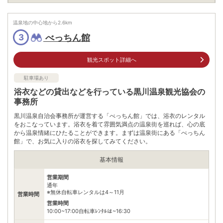
駐車場
無料（40台）
温泉地の中心地から
2.6
km
0967421444
電話番号
※問い合わせ先：南小国町観光協会
べっちん館
3
※ 掲載情報は変更になる場合があります。最新の内容はご利用前にご自身でお
問合せください。
観光スポット詳細へ
※ 料金情報は税込・税抜表記が混ざっております。正しい金額はご利用前にご
自身でお問合せください。
駐車場あり
浴衣などの貸出などを行っている黒川温泉観光協会の
事務所
黒川温泉自治会事務所が運営する「べっちん館」では、浴衣のレンタル
をおこなっています。浴衣を着て雰囲気満点の温泉街を巡れば、心の底
から温泉情緒にひたることができます。まずは温泉街にある「べっちん
館」で、お気に入りの浴衣を探してみてください。
基本情報
営業期間
通年
※無休自転車レンタルは4～11月
営業時間
営業時間
10:00~17:00自転車ﾚﾝﾀﾙは~16:30