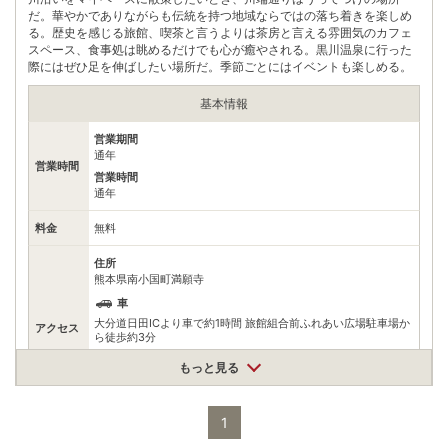
だ。華やかでありながらも伝統を持つ地域ならではの落ち着きを楽しめ
る。歴史を感じる旅館、喫茶と言うよりは茶房と言える雰囲気のカフェ
スペース、食事処は眺めるだけでも心が癒やされる。黒川温泉に行った
際にはぜひ足を伸ばしたい場所だ。季節ごとにはイベントも楽しめる。
基本情報
営業期間
通年
営業時間
営業時間
通年
料金
無料
住所
熊本県南小国町満願寺
車
大分道日田ICより車で約1時間 旅館組合前ふれあい広場駐車場か
アクセス
ら徒歩約3分
公共交通機関
もっと見る
博多駅より黒川温泉行バスで約3時間、終点下車 バス停より徒歩
約2分
1
駐車場
無料（6台）