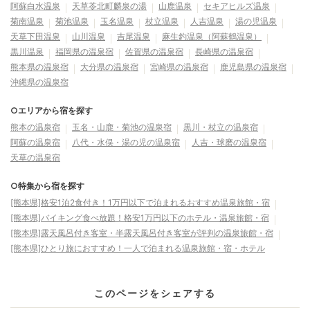
阿蘇白水温泉
天草苓北町麟泉の湯
山鹿温泉
セキアヒルズ温泉
菊南温泉
菊池温泉
玉名温泉
杖立温泉
人吉温泉
湯の児温泉
天草下田温泉
山川温泉
吉尾温泉
麻生釣温泉（阿蘇鶴温泉）
黒川温泉
福岡県の温泉宿
佐賀県の温泉宿
長崎県の温泉宿
熊本県の温泉宿
大分県の温泉宿
宮崎県の温泉宿
鹿児島県の温泉宿
沖縄県の温泉宿
○エリアから宿を探す
熊本の温泉宿
玉名・山鹿・菊池の温泉宿
黒川・杖立の温泉宿
阿蘇の温泉宿
八代・水俣・湯の児の温泉宿
人吉・球磨の温泉宿
天草の温泉宿
○特集から宿を探す
[熊本県]格安1泊2食付き！1万円以下で泊まれるおすすめ温泉旅館・宿
[熊本県]バイキング食べ放題！格安1万円以下のホテル・温泉旅館・宿
[熊本県]露天風呂付き客室・半露天風呂付き客室が評判の温泉旅館・宿
[熊本県]ひとり旅におすすめ！一人で泊まれる温泉旅館・宿・ホテル
このページをシェアする