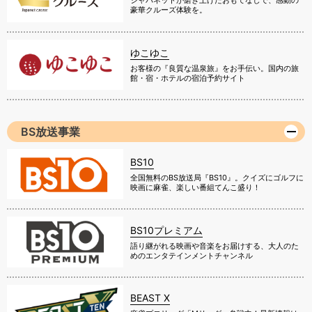
ジャパネットが磨き上げたおもてなしで、感動の
豪華クルーズ体験を。
ゆこゆこ
お客様の『良質な温泉旅』をお手伝い。国内の旅
館・宿・ホテルの宿泊予約サイト
BS放送事業
BS10
全国無料のBS放送局『BS10』。クイズにゴルフに
映画に麻雀、楽しい番組てんこ盛り！
BS10プレミアム
語り継がれる映画や音楽をお届けする、大人のた
めのエンタテインメントチャンネル
BEAST X