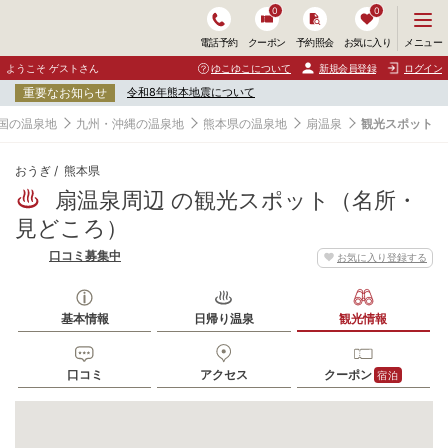
0
0
メ
メニュー
電話予約
クーポン
予約照会
お気に入り
ニ
ュ
ようこそ ゲストさん
ゆこゆこについて
新規会員登録
ログイン
ー
重要なお知らせ
令和8年熊本地震について
を
開
国の温泉地
九州・沖縄の温泉地
熊本県の温泉地
扇温泉
観光スポット
く
おうぎ
熊本県
扇温泉周辺 の観光スポット（名所・
見どころ）
口コミ募集中
お気に入り登録する
基本情報
日帰り温泉
観光情報
口コミ
アクセス
クーポン
宿泊