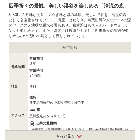
無料（50台）
駐車場
四季折々の景観、美しい渓谷を楽しめる「清流の森」
※共同駐車場を利用
約80haの敷地があり、くぬぎ林と緑の草原、美しい渓谷を「清流の森」
0967440076
電話番号
として公園化されています。清流、せせらぎ、照葉樹等8つのテーマの森
※問い合わせ先：黒川温泉観光旅館協同組合
の他、スズメ地獄や親水公園もあり、森林浴はもちろんバードウォッチ
ングも楽しめます。また、園内には展望台もあり、四季折々の景観が楽
※ 掲載情報は変更になる場合があります。最新の内容はご利用前にご自身でお
問合せください。
しめ､人々の憩いの場として親しまれています。
※ 料金情報は税込・税抜表記が混ざっております。正しい金額はご利用前にご
自身でお問合せください。
基本情報
営業期間
通年
営業時間
営業時間
24時間
料金
無料
住所
熊本県阿蘇郡南小国町満願寺瀬の本
車
アクセス
黒川温泉街から車で5分
公共交通機関
JR阿蘇駅→九州横断バス別府行き(1日3便､要予約)で約3時間､バ
ス停:黒川温泉下車､車約10分
もっと見る