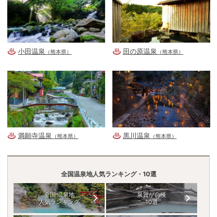
小田温泉
田の原温泉
（熊本県）
（熊本県）
満願寺温泉
黒川温泉
（熊本県）
（熊本県）
全国温泉地人気ランキング・10選
全国 温泉地
泉質が自慢
人気ランキング
10選