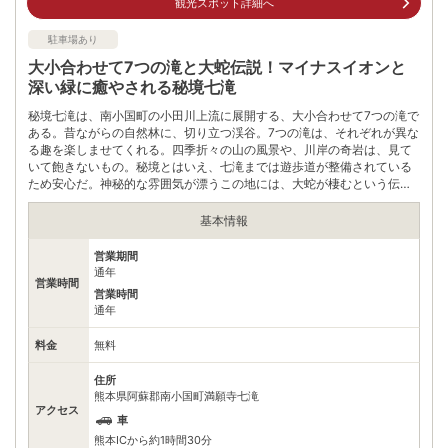
自身でお問合せください。
観光スポット詳細へ
駐車場あり
大小合わせて7つの滝と大蛇伝説！マイナスイオンと
深い緑に癒やされる秘境七滝
秘境七滝は、南小国町の小田川上流に展開する、大小合わせて7つの滝で
ある。昔ながらの自然林に、切り立つ渓谷。7つの滝は、それぞれが異な
る趣を楽しませてくれる。四季折々の山の風景や、川岸の奇岩は、見て
いて飽きないもの。秘境とはいえ、七滝までは遊歩道が整備されている
ため安心だ。神秘的な雰囲気が漂うこの地には、大蛇が棲むという伝説
が残されている。
基本情報
営業期間
通年
営業時間
営業時間
通年
料金
無料
住所
熊本県阿蘇郡南小国町満願寺七滝
アクセス
車
熊本ICから約1時間30分