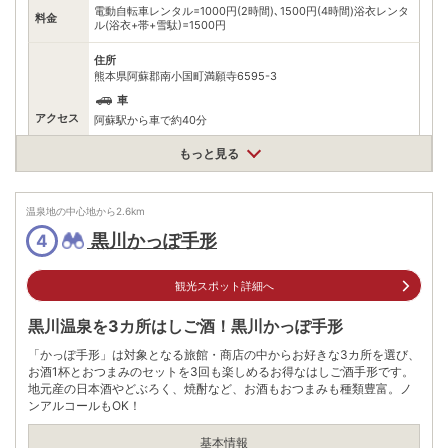
電動自転車レンタル=1000円(2時間)､1500円(4時間)浴衣レンタ
料金
ル(浴衣+帯+雪駄)=1500円
住所
熊本県阿蘇郡南小国町満願寺6595-3
車
アクセス
阿蘇駅から車で約40分
公共交通機関
もっと見る
JR豊肥本線阿蘇駅から産交九州横断バス(予約制)黒川温泉方面行
きで約50分､黒川温泉下車､徒歩約10分
駐車場
無料（100台）
温泉地の中心地から
2.6
km
黒川かっぽ手形
4
電話番号
0967488130
※ 掲載情報は変更になる場合があります。最新の内容はご利用前にご自身でお
観光スポット詳細へ
問合せください。
※ 料金情報は税込・税抜表記が混ざっております。正しい金額はご利用前にご
黒川温泉を3カ所はしご酒！黒川かっぽ手形
自身でお問合せください。
「かっぽ手形」は対象となる旅館・商店の中からお好きな3カ所を選び、
お酒1杯とおつまみのセットを3回も楽しめるお得なはしご酒手形です。
地元産の日本酒やどぶろく、焼酎など、お酒もおつまみも種類豊富。ノ
ンアルコールもOK！
基本情報