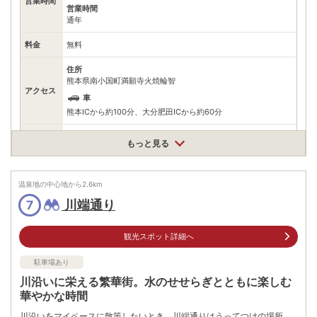
営業時間
営業時間
通年
料金
無料
住所
熊本県南小国町満願寺火焼輪智
アクセス
車
熊本ICから約100分、大分肥田ICから約60分
駐車場
無料（4台）
もっと見る
0967421111
電話番号
※南小国町役場 産業振興課
温泉地の中心地から
2.6
km
※ 掲載情報は変更になる場合があります。最新の内容はご利用前にご自身でお
川端通り
7
問合せください。
※ 料金情報は税込・税抜表記が混ざっております。正しい金額はご利用前にご
自身でお問合せください。
観光スポット詳細へ
駐車場あり
川沿いに栄える繁華街。水のせせらぎとともに楽しむ
華やかな時間
川沿いをマイペースに散策したいとき、川端通りはうってつけの場所