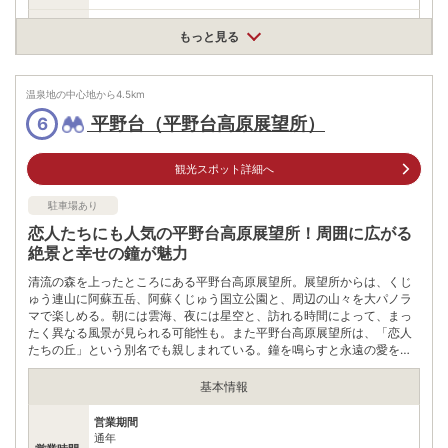
駐車場
無料（20台）
もっと見る
0967421111
電話番号
※南小国町役場 産業振興課
温泉地の中心地から
4.5
km
※ 掲載情報は変更になる場合があります。最新の内容はご利用前にご自身でお
平野台（平野台高原展望所）
6
問合せください。
※ 料金情報は税込・税抜表記が混ざっております。正しい金額はご利用前にご
自身でお問合せください。
観光スポット詳細へ
駐車場あり
恋人たちにも人気の平野台高原展望所！周囲に広がる
絶景と幸せの鐘が魅力
清流の森を上ったところにある平野台高原展望所。展望所からは、くじ
ゅう連山に阿蘇五岳、阿蘇くじゅう国立公園と、周辺の山々を大パノラ
マで楽しめる。朝には雲海、夜には星空と、訪れる時間によって、まっ
たく異なる風景が見られる可能性も。また平野台高原展望所は、「恋人
たちの丘」という別名でも親しまれている。鐘を鳴らすと永遠の愛を誓
えると言われ、若いカップルにも人気のスポットだ。
基本情報
営業期間
通年