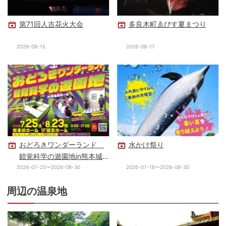
第71回人吉花火大会
多良木町ゑびす夏まつり
2026-08-15
2026-08-17
おどろきワンダーランド
水かけ祭り
錯覚科学の遊園地in熊本城
ホール
2026-07-25〜2026-08-30
2026-07-18〜2026-08-30
周辺の温泉地