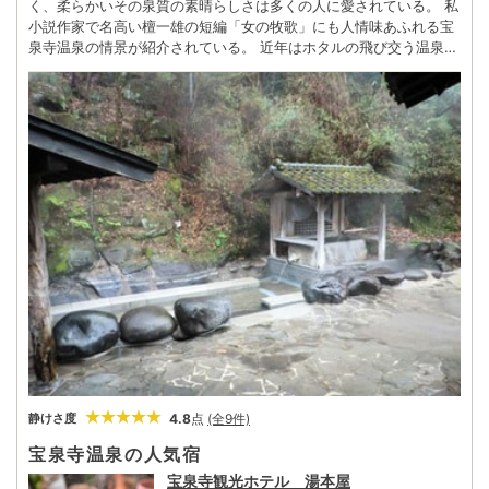
く、柔らかいその泉質の素晴らしさは多くの人に愛されている。 私
小説作家で名高い檀一雄の短編「女の牧歌」にも人情味あふれる宝
泉寺温泉の情景が紹介されている。 近年はホタルの飛び交う温泉地
として、「ふるさといきものの里100選」に選ばれ、3種類のホタル
（ゲンジホタル・ヘイケホタル・ヒメホタル）が生息する貴重な場
所としても知られている。 また、車で約30分ほど行ったところに
ある「竜門の滝」は、高さ20m・幅40mの二段落としになってお
り、夏になると滝すべりを楽しむ家族連れなどで賑わいを見せる。
4.8
点
(全9件)
静けさ度
宝泉寺温泉の人気宿
宝泉寺観光ホテル 湯本屋