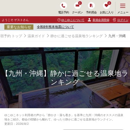
0
0
メ
メニュー
電話予約
クーポン
予約照会
お気に入り
ニ
ュ
ようこそ ゲストさん
ゆこゆこについて
新規会員登録
ログイン
ー
重要なお知らせ
令和8年熊本地震について
を
開
宿予約 トップ
温泉ガイド
静かに過ごせる温泉地ランキング
九州・沖縄
く
【九州・沖縄】静かに過ごせる温泉地ラ
ンキング
ゆこゆこネット利用者の声から「静かさ・落ち着き」を基準に九州・沖縄のオススメの温泉
地をご紹介。都会の喧騒から離れて、ゆったり静かに過ごせる温泉地がランクイン。
更新日：2026/8/2