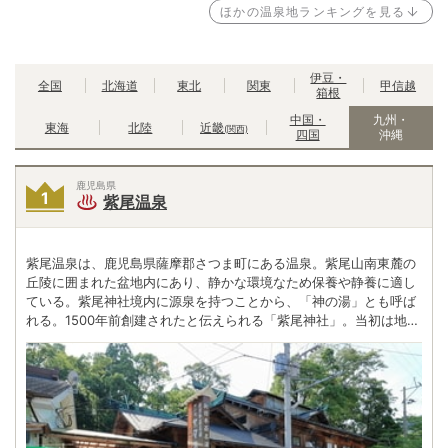
ほかの温泉地ランキングを見る
伊豆・
全国
北海道
東北
関東
甲信越
箱根
中国・
九州・
東海
北陸
近畿
(関西)
四国
沖縄
鹿児島県
紫尾温泉
紫尾温泉は、鹿児島県薩摩郡さつま町にある温泉。紫尾山南東麓の
丘陵に囲まれた盆地内にあり、静かな環境なため保養や静養に適し
ている。紫尾神社境内に源泉を持つことから、「神の湯」とも呼ば
れる。1500年前創建されたと伝えられる「紫尾神社」。当初は地元
にあった寺の僧侶だけが利用していた温泉が、江戸末期から庶民に
も開放されたとされている。新日本百名湯にも選ばれた、知る人ぞ
知る名湯。ポンプの動力で撹拌されたり、途中で空気に触れたりす
ることがない為、高い効能が期待できる。「旅籠 しび荘」には2つ
の自噴泉があり、温度の違う紫尾温泉のお湯を贅沢に楽しめる。