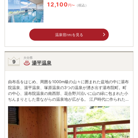
12,100
円〜
（税込）
温泉宿
を見る
(1件)
大分県
湯平温泉
由布岳をはじめ、周囲を1000m級の山々に囲まれた盆地の中に湯布
院温泉、湯平温泉、塚原温泉の3つの温泉が湧き出す湯布院町。町
の中心、湯布院温泉の南西部、花合野川沿いに山の緑に包まれた小
ぢんまりとした昔ながらの温泉地が広がる。 江戸時代に作られた
500mほどの石畳の坂道の両側には5軒の共同浴場、約30件の温泉
宿と商店が軒を連ね、川のせせらぎとカランコロンと行き交う下駄
の音が旅情をかきたてる。 1930年、放浪の俳人・種田山頭火が訪
れ、著書『行乞記』の中で「此温泉はほんたうに気に入った、山も
よく水もよい、湯は勿論よい、といふ訳で、よく飲んでよく食べて
よく寝た、ほんたうによい一夜だった」と記した。