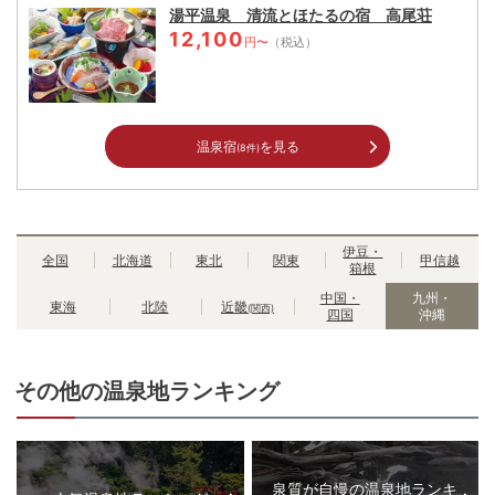
湯平温泉 清流とほたるの宿 高尾荘
12,100
円〜
（税込）
温泉宿
を見る
(8件)
伊豆・
全国
北海道
東北
関東
甲信越
箱根
中国・
九州・
東海
北陸
近畿
(関西)
四国
沖縄
その他の温泉地ランキング
泉質が自慢の温泉地ランキ