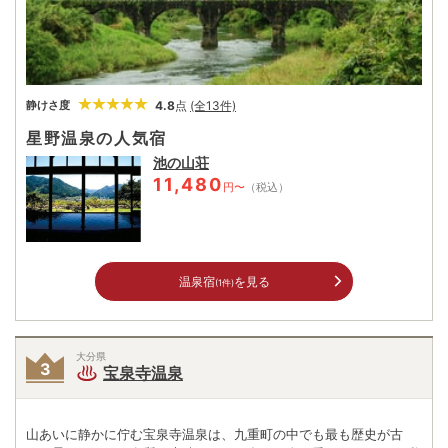
4.8
点
(全13件)
静けさ度
星野温泉の人気宿
池の山荘
11,480
円〜
（税込）
温泉宿
を見る
(1件)
大分県
宝泉寺温泉
山あいに静かに佇む宝泉寺温泉は、九重町の中でも最も歴史が古