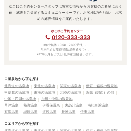
ゆこゆこ予約センタースタッフは豊富な情報からお客様のご希望に合う
宿・施設をご提案するコミュニケーターです。お客様に寄り添い、お求
めの施設情報をご案内いたします。
ゆこゆこ予約センター
0120-333-333
※年中無休（9:00～21:00受付）。
年末年始も営業時間は通常通りです。
※17時以降および土日は特に混み合います。
○温泉地から宿を探す
北海道の温泉地
東北の温泉地
関東の温泉地
伊豆・箱根の温泉地
甲信越の温泉地
東海の温泉地
北陸の温泉地
近畿（関西）の宿
中国・四国の温泉地
九州・沖縄の温泉地
草津温泉
熱海温泉
伊香保温泉
鬼怒川温泉
南紀白浜温泉
有馬温泉
城崎温泉
道後温泉
昼神温泉
伊東温泉
○エリアから宿を探す
北海道の温泉宿
東北の温泉宿
関東の温泉宿
伊豆・箱根の温泉宿