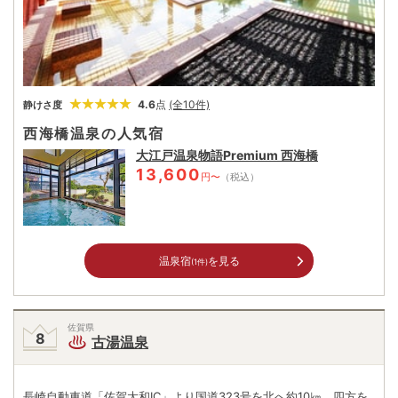
4.6
点
(全10件)
静けさ度
西海橋温泉の人気宿
大江戸温泉物語Premium 西海橋
13,600
円〜
（税込）
温泉宿
を見る
(1件)
佐賀県
古湯温泉
長崎自動車道「佐賀大和IC」より国道323号を北へ約10㎞、四方を