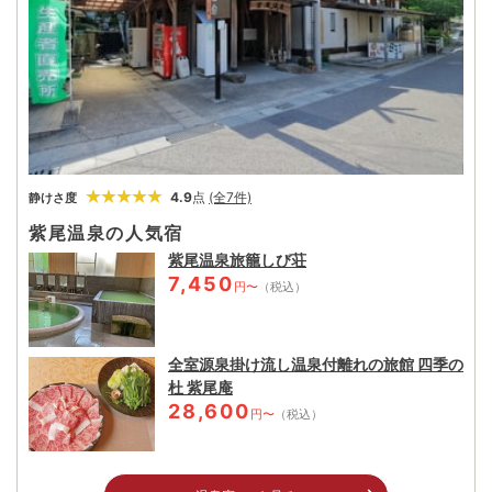
4.9
点
(全7件)
静けさ度
紫尾温泉の人気宿
紫尾温泉旅籠しび荘
7,450
円〜
（税込）
全室源泉掛け流し温泉付離れの旅館 四季の
杜 紫尾庵
28,600
円〜
（税込）