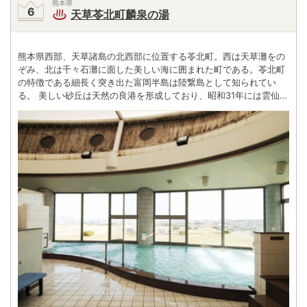
熊本県
天草苓北町麟泉の湯
熊本県西部、天草諸島の北西部に位置する苓北町。西は天草灘をの
ぞみ、北は千々石灘に面した美しい海に囲まれた町である。苓北町
の特徴である細長く突き出た富岡半島は陸繋島として知られてい
る。 美しい砂丘は天然の良港を形成しており、昭和31年には雲仙天
草国立公園の指定を受けている。半島から伸びた砂嘴の巴崎は小天
橋とも呼ばれ、熊本県指定の天然記念物ハマジンチョウが群生して
いる。また苓北町は陶芸で有名な町でもある 。 年に2回、春と秋に
は、陶芸通が全国から訪れる「天草西海岸窯元めぐり」が開催され
る。目当ての窯元を訪ね歩いて温泉に浸かるのも楽しいだろう。ま
た名産としての海産物も豊富で、お土産にぴったりのものが見つか
るはずだ。