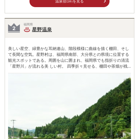
温泉宿
を見る
(2件)
福岡県
星野温泉
美しい星空、緑豊かな耳納連山、階段模様に曲線を描く棚田、そし
て長閑な空気。星野村は、福岡県南部、大分県との県境に位置する
観光スポットである。周囲を山に囲まれ、福岡県でも指折りの清流
「星野川」が流れる美 しい村。 四季折々見せる、棚田や茶畑が残
る里山の風景は「日本の里100選」にも選ばれている。星のふるさ
と公園には、有名な星や名産のお茶が楽しめる文化館の他、自然あ
ふれるキャンプ場や公園、温泉など遊べるス ポットがいっぱいだ。
体験メニューも豊富で、自然に触れたい家族にも人気。単純アルカ
リ温泉が楽しめる星野温泉は、トロっとした肌に優しい泉質。広々
とした湯船から星野村を一望できる大パノラマが広がる。星野村な
らではの食事が楽しめるレストランもあり、日帰りでも宿泊でもの
んびりと満喫できる。