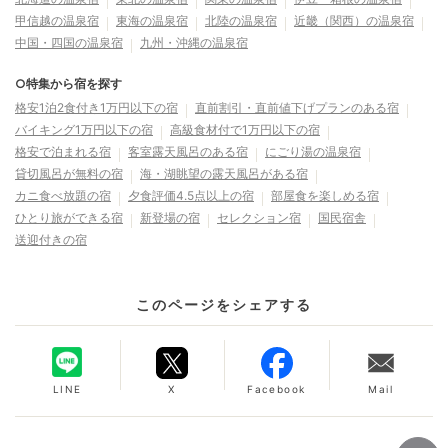
甲信越の温泉宿
東海の温泉宿
北陸の温泉宿
近畿（関西）の温泉宿
中国・四国の温泉宿
九州・沖縄の温泉宿
○特集から宿を探す
格安1泊2食付き1万円以下の宿
直前割引・直前値下げプランのある宿
バイキング1万円以下の宿
高級食材付で1万円以下の宿
格安で泊まれる宿
客室露天風呂のある宿
にごり湯の温泉宿
貸切風呂が無料の宿
海・湖眺望の露天風呂がある宿
カニ食べ放題の宿
夕食評価4.5点以上の宿
部屋食を楽しめる宿
ひとり旅ができる宿
新登場の宿
セレクション宿
国民宿舎
送迎付きの宿
このページをシェアする
LINE
X
Facebook
Mail