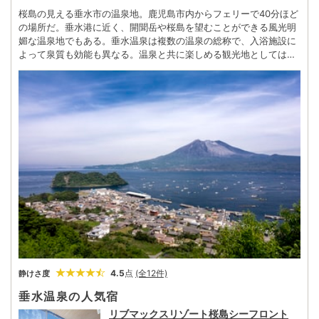
桜島の見える垂水市の温泉地。鹿児島市内からフェリーで40分ほど
の場所だ。垂水港に近く、開聞岳や桜島を望むことができる風光明
媚な温泉地でもある。垂水温泉は複数の温泉の総称で、入浴施設に
よって泉質も効能も異なる。温泉と共に楽しめる観光地としては千
本のイチョウが植えられている「垂水千本イチョウ園」が知られて
いる。また、近くにある「道の駅たるみず」では、目の前に桜島と
錦江湾、霧島連山などの絶景を見られる。また、垂水で水揚げされ
た鮮魚を味わえるレストランも併設されており、美しい景色と美味
しい海の幸を楽しめる。ゆっくりと休暇を取り、垂水温泉を巡りな
がら垂水の美しさや楽しさに触れてみてはいかがだろうか。
4.5
点
(全12件)
静けさ度
垂水温泉の人気宿
リブマックスリゾート桜島シーフロント