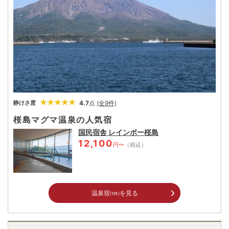
う。
4.7
点
(全9件)
静けさ度
桜島マグマ温泉の人気宿
国民宿舎 レインボー桜島
12,100
円〜
（税込）
温泉宿
を見る
(1件)