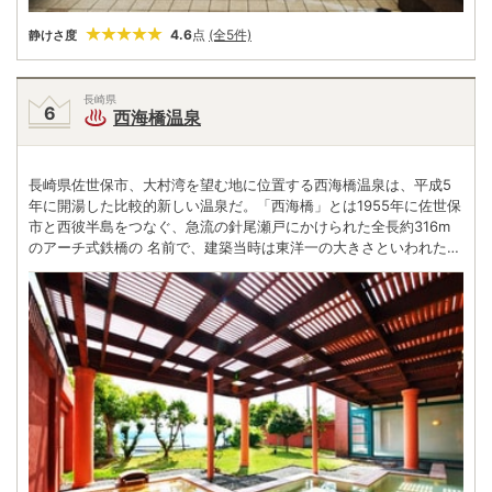
4.6
点
(全5件)
静けさ度
長崎県
西海橋温泉
長崎県佐世保市、大村湾を望む地に位置する西海橋温泉は、平成5
年に開湯した比較的新しい温泉だ。「西海橋」とは1955年に佐世保
市と西彼半島をつなぐ、急流の針尾瀬戸にかけられた全長約316m
のアーチ式鉄橋の 名前で、建築当時は東洋一の大きさといわれた。
針尾瀬戸の急流とうず潮は日本三大急潮のひとつに数えられ、圧巻
の見応えである。有料道路「西海パールライン」に美しいアーチ線
形を描いた新西海橋は、西海橋に寄りそ うように架かっている、中
央の展望スペースから足下のうず潮を楽しむことができる。 西海橋
温泉近郊では重要文化財の針尾送信所やハウステンボスなどの観光
をはじめ、近海で捕れた豊富な魚介類を堪能するなど、さまざまな
楽しみ方があり多くの観光客が訪れる。