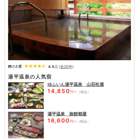
4.5
点
(全20件)
静けさ度
湯平温泉の人気宿
ゆふいん湯平温泉 山荘松屋
14,850
円〜
（税込）
湯平温泉 旅館都屋
16,600
円〜
（税込）