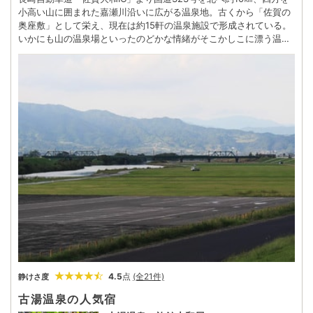
小高い山に囲まれた嘉瀬川沿いに広がる温泉地。古くから「佐賀の
奥座敷」として栄え、現在は約15軒の温泉施設で形成されている。
いかにも山の温泉場といったのどかな情緒がそこかしこに漂う温泉
地には、かつて画家の青木繁や歌人の斎藤茂吉など多くの文化人た
ちも訪れた。病気療養のために投宿した斎藤茂吉は『ほとほとにぬ
るき温泉を浴むるまも 君が情けを忘れておもえや』などの38首の
句を残し、その歌は句碑に刻まれている。 一年を通じて四季折々の
豊かな自然に出合う事ができ、特におすすめなのは初夏。涼しげな
鳴き声の河鹿蛙や幻想的な蛍の乱舞がノスタルジック。
4.5
点
(全21件)
静けさ度
古湯温泉の人気宿