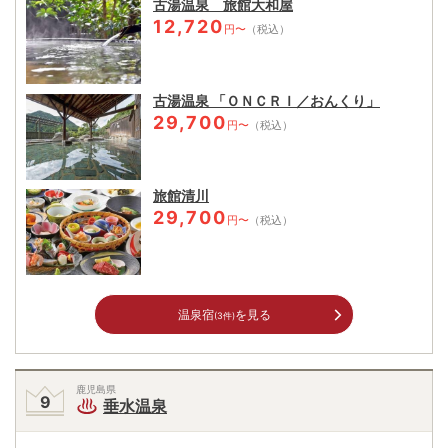
古湯温泉 旅館大和屋
12,720
円〜
（税込）
古湯温泉 「ＯＮＣＲＩ／おんくり」
29,700
円〜
（税込）
旅館清川
29,700
円〜
（税込）
温泉宿
を見る
(3件)
鹿児島県
垂水温泉