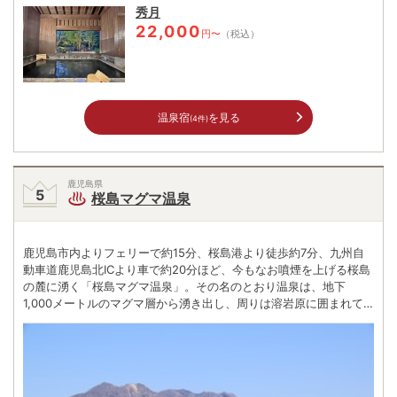
秀月
22,000
円〜
（税込）
温泉宿
を見る
(4件)
鹿児島県
桜島マグマ温泉
鹿児島市内よりフェリーで約15分、桜島港より徒歩約7分、九州自
動車道鹿児島北ICより車で約20分ほど、今もなお噴煙を上げる桜島
の麓に湧く「桜島マグマ温泉」。その名のとおり温泉は、地下
1,000メートルのマグマ層から湧き出し、周りは溶岩原に囲まれて
いる。錦江湾に面し、夜はライトアップされた鹿児島市内からのフ
ェリーの水面を行き交う風景が何とも美しいと評判も高い。付近に
は「溶岩なぎさ遊歩約道」があり、錦江湾と溶岩原が織り成す雄大
な風景の中を散策できる。2008年に全長101メートルの日本最大級
の足湯が開設され、旅の疲れを癒しながら一休みする人々でにぎわ