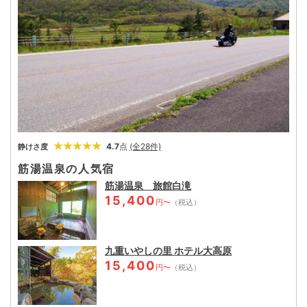
4.7
点
(全28件)
静けさ度
筋湯温泉の人気宿
筋湯温泉 旅館白滝
15,400
円〜
（税込）
九重いやしの里 ホテル大高原
15,400
円〜
（税込）