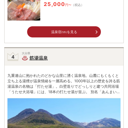
25,000
円〜
（税込）
温泉宿
を見る
(1件)
大分県
筋湯温泉
九重連山に抱かれたのどかな山里に湧く温泉地。山麓にもくもくと
立ち上る湯煙が温泉情緒を一層高める。1000年以上の歴史を誇る筋
湯温泉の名物は「打たせ湯」。白壁造りでどっしりと建つ共同浴場
「うたせ大浴場」には、18本の打たせ湯が並ぶ。 別名「あんまいら
ずの湯」。4軒ある共同浴場のうち、露天風呂の「岩ん湯」にも滝
湯が流れ落ちている。他にも野趣あふれる「せんしゃくの湯」や檜
造りの「薬師湯」と個性あふれる共同浴場が揃い、かつては湯治場
として発展。 四季折々の表情を見せる飯田高原も近く、夏は避暑地
として賑わう。壮大な大自然とのどかな温泉情緒の中、打たせ湯に
打たれて日頃の疲れを癒したい。