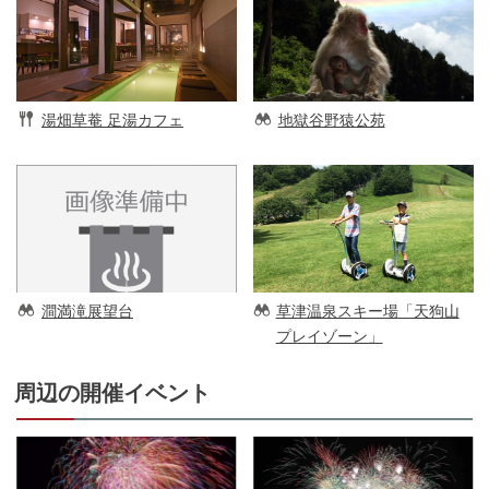
湯畑草菴 足湯カフェ
地獄谷野猿公苑
澗満滝展望台
草津温泉スキー場「天狗山
プレイゾーン」
周辺の開催イベント