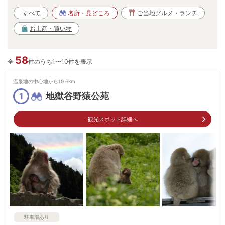
すべて
名所・見どころ
ご当地グルメ・ランチ
お土産・買い物
58
全
件のうち1〜10件を表示
温泉地の中心地から
10.6
km
地獄谷野猿公苑
1
観光スポット詳細へ
駐車場あり