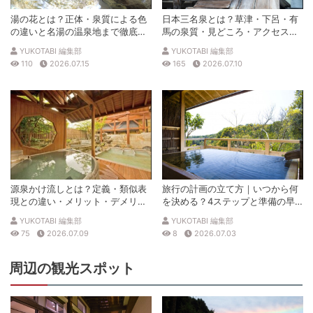
湯の花とは？正体・泉質による色
日本三名泉とは？草津・下呂・有
の違いと名湯の温泉地まで徹底解
馬の泉質・見どころ・アクセスを
説
徹底解説
YUKOTABI 編集部
YUKOTABI 編集部
110
2026.07.15
165
2026.07.10
源泉かけ流しとは？定義・類似表
旅行の計画の立て方｜いつから何
現との違い・メリット・デメリッ
を決める？4ステップと準備の早
トを解説
見表
YUKOTABI 編集部
YUKOTABI 編集部
75
2026.07.09
8
2026.07.03
周辺の観光スポット