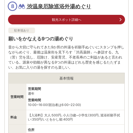
ります。
渋温泉厄除巡浴外湯めぐり
8
住所
長野県千曲市上山田温泉1丁目39-1
観光スポット詳細へ
車
アクセス
しなの鉄道線戸倉駅より､車で約10分
駐車場あり
公共交通機関
願いをかなえる9つの湯めぐり
しなの鉄道線戸倉駅より徒歩約20分
昔から大切に守られてきた9か所の外湯を祈願手ぬぐいにスタンプを押し
情報なし
ながらめぐり、最後は温泉街を見下ろす「渋高薬師」へ参詣する。九
駐車場
※近隣駐車場を利用
（苦）労を流し、厄除け、安産育児、不老長寿のご利益があると言われ
ている。源泉や効能が異なる9つの外湯はどれも歴史を感じるたたずま
電話番号
0262751123
い、お気に入りの湯を探すのも楽しい。
※ 掲載情報は変更になる場合があります。最新の内容はご利用前にご自身でお
基本情報
問合せください。
※ 料金情報は税込・税抜表記が混ざっております。正しい金額はご利用前にご
営業期間
自身でお問合せください。
通年
営業時間
営業時間
10:00~16:00(宿泊者は6:00~22:00)
【入浴料】大人:500円､小人(3歳~小学生)300円､巡浴祈願手拭
料金
い:350円/いとをかし箱:400円
住所