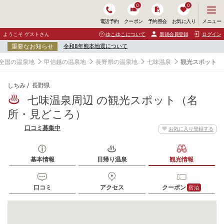
0
0
メ
メニュー
電話予約
クーポン
予約照会
お気に入り
ニ
ュ
ようこそ ゲストさん
ゆこゆこについて
新規会員登録
ログイン
ー
重要なお知らせ
令和8年熊本地震について
を
開
全国の温泉地
甲信越の温泉地
長野県の温泉地
七味温泉
観光スポット
く
しちみ
長野県
七味温泉周辺 の観光スポット（名
所・見どころ）
口コミ募集中
お気に入り登録する
基本情報
日帰り温泉
観光情報
口コミ
アクセス
クーポン
宿泊