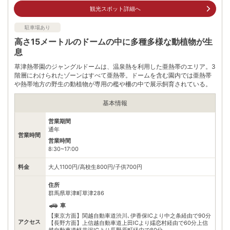
※ 料金情報は税込・税抜表記が混ざっております。正しい金額はご利用前にご
観光スポット詳細へ
自身でお問合せください。
駐車場あり
高さ15メートルのドームの中に多種多様な動植物が生
息
草津熱帯園のジャングルドームは、温泉熱を利用した亜熱帯のエリア。3
階層にわけられたゾーンはすべて亜熱帯。ドームを含む園内では亜熱帯
や熱帯地方の野生の動植物が専用の檻や柵の中で展示飼育されている。
基本情報
営業期間
通年
営業時間
営業時間
8:30~17:00
料金
大人1100円/高校生800円/子供700円
住所
群馬県草津町草津286
車
【東京方面】関越自動車道渋川､伊香保ICより中之条経由で90分
アクセス
【長野方面】上信越自動車道上田ICより嬬恋村経由で60分上信