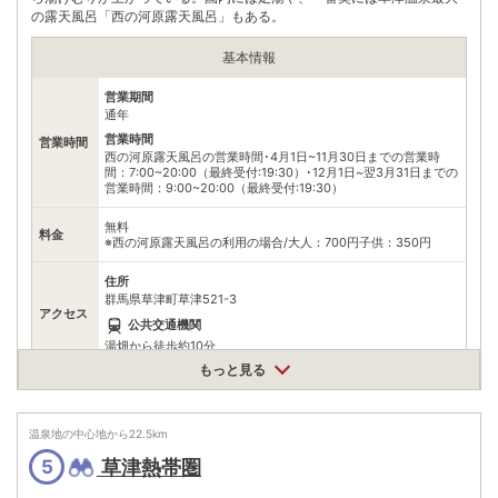
の露天風呂「西の河原露天風呂」もある。
電話番号
0279888111
※ 掲載情報は変更になる場合があります。最新の内容はご利用前にご自身でお
基本情報
問合せください。
※ 料金情報は税込・税抜表記が混ざっております。正しい金額はご利用前にご
営業期間
自身でお問合せください。
通年
営業時間
営業時間
西の河原露天風呂の営業時間･4月1日~11月30日までの営業時
間：7:00~20:00（最終受付:19:30）･12月1日~翌3月31日までの
営業時間：9:00~20:00（最終受付:19:30）
無料
料金
※西の河原露天風呂の利用の場合/大人：700円子供：350円
住所
群馬県草津町草津521-3
アクセス
公共交通機関
湯畑から徒歩約10分
もっと見る
駐車場
無料（300台）
0279886167
電話番号
温泉地の中心地から
22.5
km
※問い合わせ先：西の河原露天風呂
草津熱帯圏
5
※ 掲載情報は変更になる場合があります。最新の内容はご利用前にご自身でお
問合せください。