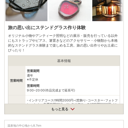
※ 掲載情報は変更になる場合があります。最新の内容はご利用前にご自身でお
問合せください。
※ 料金情報は税込・税抜表記が混ざっております。正しい金額はご利用前にご
自身でお問合せください。
旅の思い出にステンドグラス作り体験
オリジナル小物やアンティーク照明などの展示・販売を行っている以外
にもストラップやピアス、箸置きなどのアクセサリー・小物類から本格
的なステンドグラス体験まで楽しめる工房。旅の思い出作りやお土産に
ぴったり！
基本情報
営業期間
通年
※不定休
営業時間
営業時間
9:00~20:00(作品完成まで延長可)
･インテリアコースⅠ1時間2000円~(窓飾り･コースター･フォトフ
レームetc...所要時間60分･インテリアコースⅡ3時間3000円~(ふ
っとランプ･ﾍペン立て･ミラーパネルetc…所要時間180分･フュ
もっと見る
ージングコース1000円~オリジナルの箸置き･ピアス･ストラップ
料金
etc…所要時間30分
※【要予約】フュージングコース体験は20～30分ほどでおわり
ますが、出来た作品は溶着するため、お渡しは１週間ほど後にな
温泉地の中心地から
8.7
km