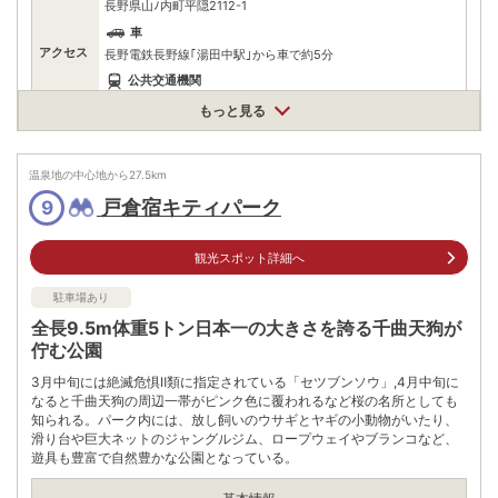
長野県山ﾉ内町平隠2112-1
車
アクセス
長野電鉄長野線｢湯田中駅｣から車で約5分
公共交通機関
長野電鉄長野線｢湯田中駅｣から長電バス志賀高原方面行きで約5
もっと見る
分､渋温泉下車すぐ
有料（50台）
駐車場
1日800円
温泉地の中心地から
27.5
km
※渋温泉駐車場を利用
戸倉宿キティパーク
9
電話番号
0269332921
観光スポット詳細へ
※ 掲載情報は変更になる場合があります。最新の内容はご利用前にご自身でお
問合せください。
駐車場あり
※ 料金情報は税込・税抜表記が混ざっております。正しい金額はご利用前にご
自身でお問合せください。
全長9.5m体重5トン日本一の大きさを誇る千曲天狗が
佇む公園
3月中旬には絶滅危惧Ⅱ類に指定されている「セツブンソウ」,4月中旬に
なると千曲天狗の周辺一帯がピンク色に覆われるなど桜の名所としても
知られる。パーク内には、放し飼いのウサギとヤギの小動物がいたり、
滑り台や巨大ネットのジャングルジム、ロープウェイやブランコなど、
遊具も豊富で自然豊かな公園となっている。