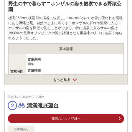
野生の中で暮らすニホンザルの姿を観察できる野猿公
園
標高850mの横湯川の渓谷に位置し、1年の約3分の1が雪に覆われる環境
にある野猿公苑。自然のままに暮らすニホンザルの群れや温泉に入るニ
ホンザルの姿を間近で見ることができる。特に温泉に入るサルの姿は
1998年の長野オリンピックの際に話題となり世界中の人々にも広く知ら
れるようになった。
基本情報
営業期間
通年
営業時間
営業時間
夏季(4月頃~10月頃):8:30分頃~17:00頃冬季(11月頃~3月頃):9:00
頃~16:00頃※期間､時間とも概ねの目安｡ﾆﾎﾝｻﾞﾙは野生動物のた
もっと見る
め状況によって変更あり｡
料金
【入園料】･大人(18歳以上)800円･子供(小学生~高校生)400円
温泉地の中心地から
10.5
km
住所
澗満滝展望台
2
長野県下高井郡山ﾉ内町大字平穏6845
車
観光スポット詳細へ
信州中野ICから上林温泉駐車場まで車で約25分｡上林温泉駐車場
アクセス
から徒歩約30分
駐車場あり