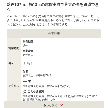
公共交通機関
落差107m、幅12ｍの志賀高原で最大の滝を遠望でき
【バス】湯田中温泉よりバス乗車(約15分)､｢スノーモンキーパー
ク｣下車､徒歩約35分
る
落差107ｍ、幅12ｍの志賀高原で最大の滝を遠望できる。毎年10月上旬
無料
頃には美しい紅葉が広がり野趣あふれる滝との対比が美しい。明治の歌
駐車場
※上林温泉の駐車場。他、渋温泉の提携駐車場もあり（有料、冬
季閉鎖）
人にも詠まれた壮麗な滝の雄大さを体感できる。
電話番号
0269334379
基本情報
※ 掲載情報は変更になる場合があります。最新の内容はご利用前にご自身でお
営業期間
問合せください。
通年
営業時間
※ 料金情報は税込・税抜表記が混ざっております。正しい金額はご利用前にご
営業時間
自身でお問合せください。
見学自由
料金
情報なし
住所
長野県山ﾉ内町平穏7148
車
アクセス
長野電鉄長野線湯田中駅から車で約15分
公共交通機関
長野電鉄長野線湯田中駅から長電バス志賀高原方面行きで約17
分､澗満滝下車､徒歩約10分
もっと見る