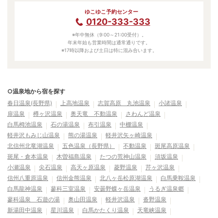
ゆこゆこ予約センター
0120-333-333
※年中無休（9:00～21:00受付）。
年末年始も営業時間は通常通りです。
※17時以降および土日は特に混み合います。
○温泉地から宿を探す
春日温泉(長野県)
上高地温泉
志賀高原 丸池温泉
小諸温泉
扉温泉
樽ヶ沢温泉
奥天竜 不動温泉
さわんど温泉
白馬栂池温泉
石の湯温泉
布引温泉
中棚温泉
軽井沢もみじ山温泉
熊の湯温泉
軽井沢矢ヶ崎温泉
北信州北竜湖温泉
五色温泉（長野県）
不動温泉
斑尾高原温泉
斑尾・倉本温泉
木曽福島温泉
たつの荒神山温泉
須坂温泉
小瀬温泉
尖石温泉
高天ヶ原温泉
菱野温泉
芹ヶ沢温泉
信州八重原温泉
信州金熊温泉
北八ヶ岳松原湖温泉
白馬乗鞍温泉
白馬龍神温泉
蓼科三室温泉
安曇野蝶ヶ岳温泉
うるぎ温泉郷
蓼科温泉 石遊の湯
奥山田温泉
軽井沢温泉
沓野温泉
新湯田中温泉
星川温泉
白馬かたくり温泉
天竜峡温泉