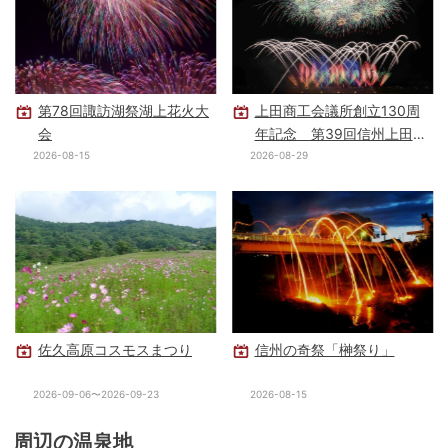
第78回諏訪湖祭湖上花火大
上田商工会議所創立130周
会
年記念 第39回信州上田大
花火大会
2026-08-15
2026-08-29
佐久高原コスモスまつり
信州の奇祭「榊祭り」
2026-09-06〜2026-09-23
2026-08-15
周辺の温泉地