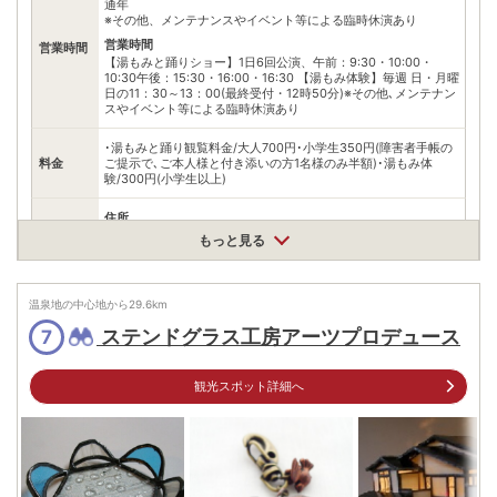
通年
※その他、メンテナンスやイベント等による臨時休演あり
営業時間
営業時間
【湯もみと踊りショー】1日6回公演、午前：9:30・10:00・
10:30午後：15:30・16:00・16:30 【湯もみ体験】毎週 日・月曜
日の11：30～13：00(最終受付・12時50分)※その他､メンテナン
スやイベント等による臨時休演あり
･湯もみと踊り観覧料金/大人700円･小学生350円(障害者手帳の
料金
ご提示で､ご本人様と付き添いの方1名様のみ半額)･湯もみ体
験/300円(小学生以上)
住所
群馬県草津町草津414
もっと見る
車
アクセス
【東京方面】草津まで長野原(大津)より10㎞/中軽井沢より43㎞
【大阪方面】草津まで長野原(大津)より10㎞
温泉地の中心地から
29.6
km
公共交通機関
ステンドグラス工房アーツプロデュース
7
草津から徒歩約5分
有料（330台）
観光スポット詳細へ
・湯畑観光駐車場600円(2時間未満)・西の河原公園駐車場550
駐車場
円(2時間未満)
※近隣の有料駐車場をご利用ください。湯畑観光駐車場180台(徒
歩5分)/西の河原公園駐車場150台(徒歩10分)
電話番号
0279883613