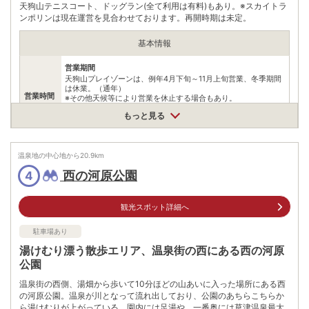
天狗山テニスコート、ドッグラン(全て利用は有料)もあり。※スカイトラ
ンポリンは現在運営を見合わせております。再開時期は未定。
基本情報
営業期間
天狗山プレイゾーンは、例年4月下旬～11月上旬営業、冬季期間
は休業。（通年）
営業時間
※その他天候等により営業を休止する場合もあり。
営業時間
もっと見る
9:00~17:00(最終受付16:00)
情報なし
温泉地の中心地から
20.9
km
料金
※他利用料金・マウンテンカート2000円・トランポリン1000円
他別にレンタル遊具(サッカーボール300円等)利用もあり。
西の河原公園
4
住所
群馬県草津町草津白根国有林158林班
観光スポット詳細へ
車
アクセス
駐車場あり
渋川伊香保ICから60km(長野原経由)
湯けむり漂う散歩エリア、温泉街の西にある西の河原
公共交通機関
軽井沢駅→草津までバスで､約1時間20~55分長野原草津口→草
公園
津までバスで､約25分
温泉街の西側、湯畑から歩いて10分ほどの山あいに入った場所にある西
の河原公園。温泉が川となって流れ出しており、公園のあちらこちらか
駐車場
無料（1000台）
ら湯けむりが上がっている。園内には足湯や、一番奥には草津温泉最大