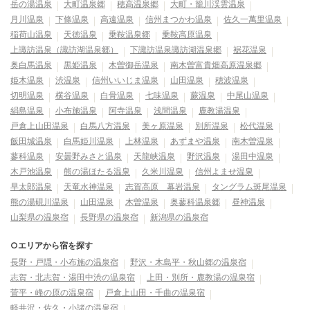
岳の湯温泉
大町温泉郷
穂高温泉郷
大町・籠川渓雲温泉
月川温泉
下條温泉
高遠温泉
信州まつかわ温泉
佐久一萬里温泉
稲荷山温泉
天徳温泉
乗鞍温泉郷
乗鞍高原温泉
上諏訪温泉（諏訪湖温泉郷）
下諏訪温泉諏訪湖温泉郷
裾花温泉
奥白馬温泉
黒姫温泉
木曽御岳温泉
南木曽富貴畑高原温泉郷
姫木温泉
渋温泉
信州いいじま温泉
山田温泉
穂波温泉
切明温泉
横谷温泉
白骨温泉
七味温泉
蕨温泉
中尾山温泉
絹島温泉
小布施温泉
阿寺温泉
浅間温泉
鹿教湯温泉
戸倉上山田温泉
白馬八方温泉
美ヶ原温泉
別所温泉
松代温泉
飯田城温泉
白馬姫川温泉
上林温泉
あずまや温泉
南木曽温泉
蓼科温泉
安曇野みさと温泉
天龍峡温泉
野沢温泉
湯田中温泉
木戸池温泉
熊の湯ほたる温泉
久米川温泉
信州よませ温泉
早太郎温泉
天竜水神温泉
志賀高原 幕岩温泉
タングラム斑尾温泉
熊の湯硯川温泉
山田温泉
木曽温泉
奥蓼科温泉郷
昼神温泉
山梨県の温泉宿
長野県の温泉宿
新潟県の温泉宿
○エリアから宿を探す
長野・戸隠・小布施の温泉宿
野沢・木島平・秋山郷の温泉宿
志賀・北志賀・湯田中渋の温泉宿
上田・別所・鹿教湯の温泉宿
菅平・峰の原の温泉宿
戸倉上山田・千曲の温泉宿
軽井沢・佐久・小諸の温泉宿