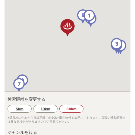
8
1
2
3
4
10
6
5
9
7
検索距離を変更する
5km
10km
30km
※温泉地の中心から直線距離で約
30km
圏内物件を表示しております。実際の移動距離と
は異なる場合がありますのでご注意ください。
ジャンルを絞る