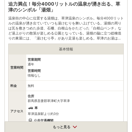
自身でお問合せください。
迫力満点！毎分4000リットルの温泉が湧き出る、草
津のシンボル「湯畑」
温泉街の中心に位置する湯畑は、草津温泉のシンボル。毎分4000リット
ルの温泉が湧き出ていていつも湯けむりを舞い上げている。湯畑の周り
は瓦を敷きつめた歩道、石柵、白根山をかたどった「白根山ベンチ」な
ど湯上がりの散策が楽しめる公園となっている。湯畑の脇に立つ総檜造
りの東屋には、「湯けむり亭」があり足湯も楽しめる。草津のお湯は高
温で強酸性のため、手や足を数分浸すだけでも温浴効果がある。
基本情報
営業期間
通年
営業時間
営業時間
情報なし
料金
無料
住所
群馬県吾妻郡草津町大字草津
車
アクセス
草津温泉駅より約3分
公共交通機関
草津温泉駅から徒歩約5分
もっと見る