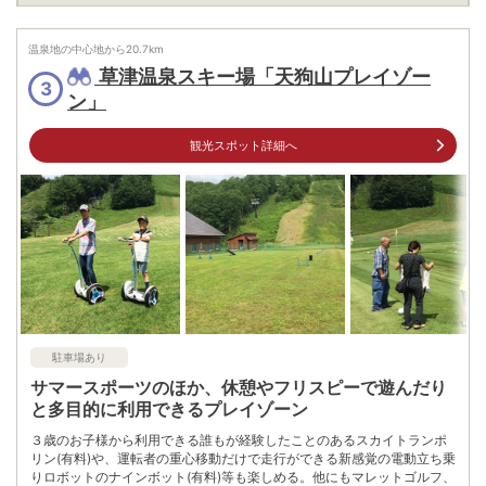
駐車場
無料（20台）
電話番号
0269342404
温泉地の中心地から
20.7
km
草津温泉スキー場「天狗山プレイゾー
※ 掲載情報は変更になる場合があります。最新の内容はご利用前にご自身でお
3
問合せください。
ン」
※ 料金情報は税込・税抜表記が混ざっております。正しい金額はご利用前にご
自身でお問合せください。
観光スポット詳細へ
駐車場あり
サマースポーツのほか、休憩やフリスピーで遊んだり
と多目的に利用できるプレイゾーン
３歳のお子様から利用できる誰もが経験したことのあるスカイトランポ
リン(有料)や、運転者の重心移動だけで走行ができる新感覚の電動立ち乗
りロボットのナインボット(有料)等も楽しめる。他にもマレットゴルフ、