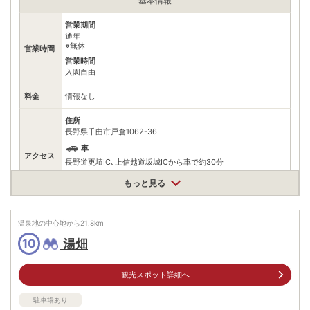
基本情報
営業期間
通年
※無休
営業時間
営業時間
入園自由
料金
情報なし
住所
長野県千曲市戸倉1062-36
車
アクセス
長野道更埴IC､上信越道坂城ICから車で約30分
公共交通機関
もっと見る
しなの鉄道『戸倉駅』から徒歩約20分
無料（30台）
駐車場
温泉地の中心地から
21.8
km
※普通車約28台、身障者用2台
湯畑
10
0262610300
電話番号
※問い合わせ先：信州千曲観光局
観光スポット詳細へ
※ 掲載情報は変更になる場合があります。最新の内容はご利用前にご自身でお
問合せください。
駐車場あり
※ 料金情報は税込・税抜表記が混ざっております。正しい金額はご利用前にご