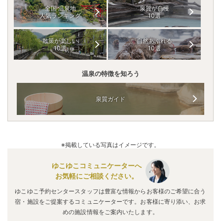
全国 温泉地
泉質が自慢
人気ランキング
10選
散策が楽しい
自然あふれる
10選
10選
温泉の特徴を知ろう
泉質ガイド
※掲載している写真はイメージです。
ゆこゆこコミュニケーターへ
お気軽にご相談ください。
ゆこゆこ予約センタースタッフは豊富な情報からお客様のご希望に合う
宿・施設をご提案するコミュニケーターです。お客様に寄り添い、お求
めの施設情報をご案内いたします。