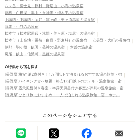
八ヶ岳・富士見・原村・野辺山・小海の温泉宿
蓼科・白樺湖・車山・女神湖・姫木平の温泉宿
上諏訪・下諏訪・岡谷・霧ヶ峰・美ヶ原高原の温泉宿
白馬・小谷の温泉宿
松本市（松本駅周辺・浅間・美ヶ原・塩尻）の温泉宿
松本市（上高地・乗鞍・白骨・野麦峠）の温泉宿
安曇野・大町の温泉宿
伊那・駒ヶ根・飯田・昼神の温泉宿
木曽の温泉宿
斑尾・飯山・信濃町・黒姫の温泉宿
○特集から宿を探す
[長野県]格安1泊2食付き！1万円以下で泊まれるおすすめ温泉旅館・宿
[長野県]バイキング食べ放題！格安1万円以下のホテル・温泉旅館・宿
[長野県]露天風呂付き客室・半露天風呂付き客室が評判の温泉旅館・宿
[長野県]ひとり旅におすすめ！一人で泊まれる温泉旅館・宿・ホテル
このページをシェアする