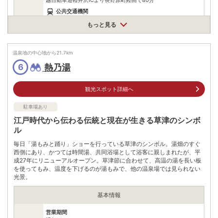
越自動車道軽井沢ICより長野原町経由で80分
公共交通機関
JR吾妻線長野原草津口駅よりその他(バス)で約20分電車利用JR
もっと見る
長野新幹線軽井沢駅よりバスで約60分
駐車場
無料（100台）
温泉地の中心地から
21.7
km
電話番号
0279883271
熱乃湯
6
※ 掲載情報は変更になる場合があります。最新の内容はご利用前にご自身でお
問合せください。
観光スポット詳細へ
※ 料金情報は税込・税抜表記が混ざっております。正しい金額はご利用前にご
自身でお問合せください。
駐車場あり
江戸時代から伝わる伝統と現在が生きる草津のシンボ
ル
毎日「湯もみと踊り」ショーを行っている草津のシンボル。湯畑のすぐ
西側にあり、かつては時間湯、共同浴場として浴客に親しまれたが、平
成27年にリニューアルオープン。草津節に合わせて、高温の湯を長い板
を使ってもみ、温度を下げるのが湯もみで、他の温泉場では見られない
光景。
基本情報
営業期間