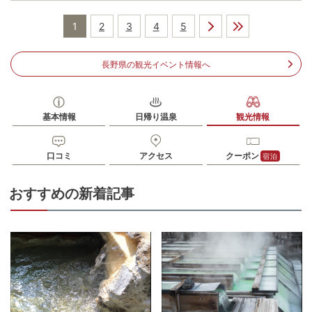
有料（180台）
10:00～15:00普通車500円/120分（以降100円/30分）、15:00
1
2
3
4
5
駐車場
～翌10:00普通車800円/1回
※湯畑観光駐車場
長野県の観光イベント情報へ
電話番号
0279880800
※ 掲載情報は変更になる場合があります。最新の内容はご利用前にご自身でお
問合せください。
※ 料金情報は税込・税抜表記が混ざっております。正しい金額はご利用前にご
基本情報
日帰り温泉
観光情報
自身でお問合せください。
口コミ
アクセス
クーポン
宿泊
おすすめの新着記事