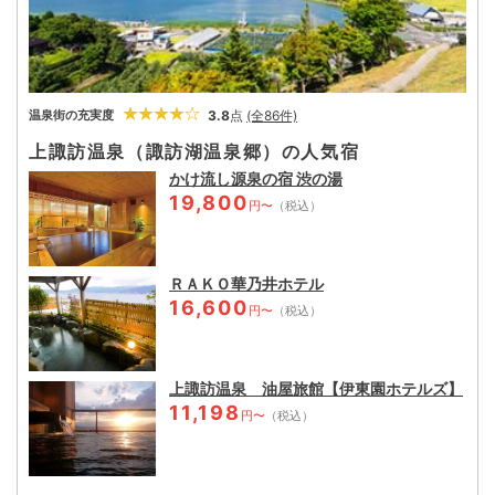
3.8
点
(全86件)
温泉街の充実度
上諏訪温泉（諏訪湖温泉郷）の人気宿
かけ流し源泉の宿 渋の湯
19,800
円〜
（税込）
ＲＡＫＯ華乃井ホテル
16,600
円〜
（税込）
上諏訪温泉 油屋旅館【伊東園ホテルズ】
11,198
円〜
（税込）