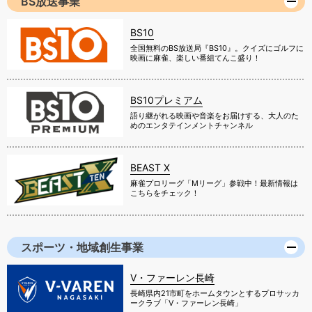
BS放送事業
BS10
全国無料のBS放送局『BS10』。クイズにゴルフに
映画に麻雀、楽しい番組てんこ盛り！
BS10プレミアム
語り継がれる映画や音楽をお届けする、大人のた
めのエンタテインメントチャンネル
BEAST X
麻雀プロリーグ「Mリーグ」参戦中！最新情報は
こちらをチェック！
スポーツ・地域創生事業
V・ファーレン長崎
長崎県内21市町をホームタウンとするプロサッカ
ークラブ「V・ファーレン長崎」