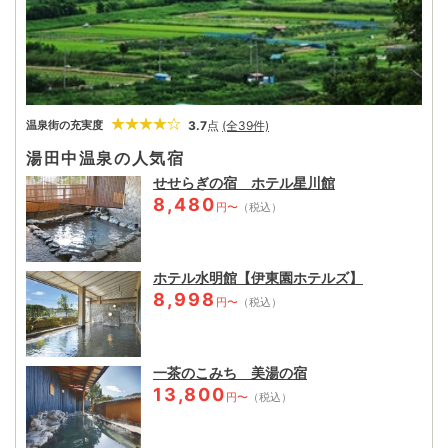
3.7
点
(全39件)
温泉街の充実度
湯田中温泉の人気宿
せせらぎの宿 ホテル星川館
8,480
円〜
（税込）
ホテル水明館【伊東園ホテルズ】
8,998
円〜
（税込）
一茶のこみち 美湯の宿
13,800
円〜
（税込）