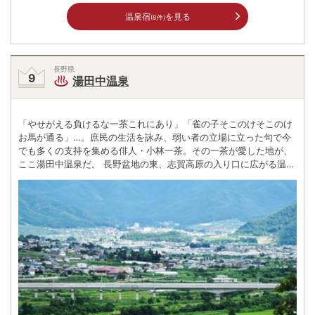
温泉宿
を見る
(8件)
長野県
湯田中温泉
「やせがえる負けるな一茶これにあり」「雀の子そこのけそこのけ
お馬が通る」…。庶民の生活を詠み、弱い者の立場に立った句で今
でも多くの支持を集める俳人・小林一茶。その一茶が愛した地が、
ここ湯田中温泉だ。 長野盆地の東、志賀高原の入り口に広がる温泉
地は、小さい昔ながらの宿が建ち並び素朴な温泉情緒がたっぷり。
田んぼの中から湧き出る湯ということから「湯田中」という名前が
付いたとか。 かつて共同浴場番付で「東の湯田中、西の道後」と並
び称された「大湯」の前には一茶の句碑。「雪ちるや わき捨てて
ある 湯のけぶり」。