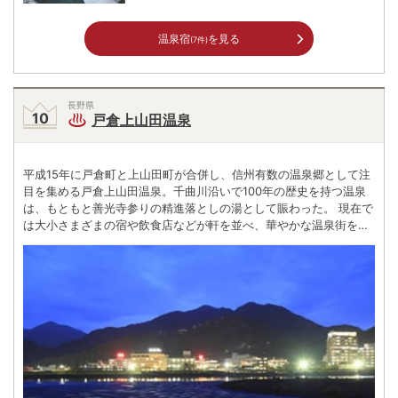
温泉宿
を見る
(7件)
長野県
戸倉上山田温泉
平成15年に戸倉町と上山田町が合併し、信州有数の温泉郷として注
目を集める戸倉上山田温泉。千曲川沿いで100年の歴史を持つ温泉
は、もともと善光寺参りの精進落としの湯として賑わった。 現在で
は大小さまざまの宿や飲食店などが軒を並べ、華やかな温泉街を形
成。一方、素朴な雰囲気を残す万葉公園には27の歌碑が建ち、小林
一茶や高浜虚子などの文人たちをしのびながら文学散歩に出かけて
みるのもよい。 また、辛味大根につけて食べる「おしぼりうどん」
などの郷土料理や地元特産のあんずを使ったスイーツも楽しみの一
つだ。味覚を満たした後は、自慢の天然温泉をゆっくり味わいた
い。