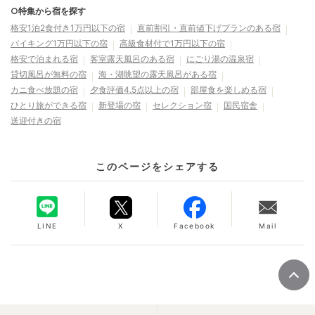
○特集から宿を探す
格安1泊2食付き1万円以下の宿
直前割引・直前値下げプランのある宿
バイキング1万円以下の宿
高級食材付で1万円以下の宿
格安で泊まれる宿
客室露天風呂のある宿
にごり湯の温泉宿
貸切風呂が無料の宿
海・湖眺望の露天風呂がある宿
カニ食べ放題の宿
夕食評価4.5点以上の宿
部屋食を楽しめる宿
ひとり旅ができる宿
新登場の宿
セレクション宿
国民宿舎
送迎付きの宿
このページをシェアする
LINE
X
Facebook
Mail