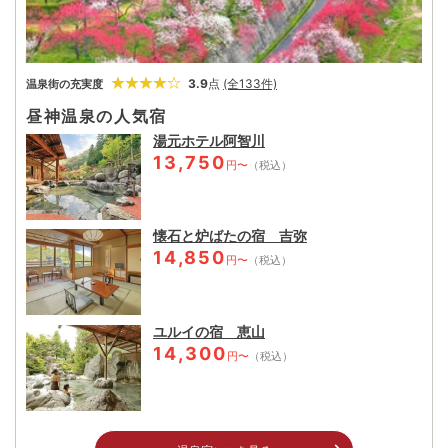
3.9
点
(全133件)
温泉街の充実度
昼神温泉の人気宿
湯元ホテル阿智川
13,750
円〜
（税込）
懐石と炉ばたの宿 吉弥
14,850
円〜
（税込）
ユルイの宿 恵山
14,300
円〜
（税込）