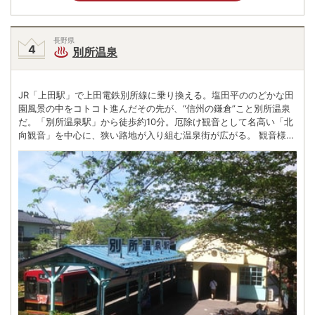
長野県
別所温泉
JR「上田駅」で上田電鉄別所線に乗り換える。塩田平ののどかな田
園風景の中をコトコト進んだその先が、“信州の鎌倉”こと別所温泉
だ。「別所温泉駅」から徒歩約10分。厄除け観音として名高い「北
向観音」を中心に、狭い路地が入り組む温泉街が広がる。 観音様を
取り囲むように、慈覚大師が愛した「大師湯」、『真田太平記』に
も登場する「石湯」、木曽義仲が入浴したと伝わる「大湯」と由緒
ある共同浴場が点在。それぞれ門前に飲泉処も設置されているの
で、硫黄の香り漂う名湯を飲み比べてみるのもよい。 温泉街を脇に
それれば、国宝の八角三重塔で知られる安楽寺などの古刹が信州最
古の歴史を誇る別所の湯を静かに見守り続けている。