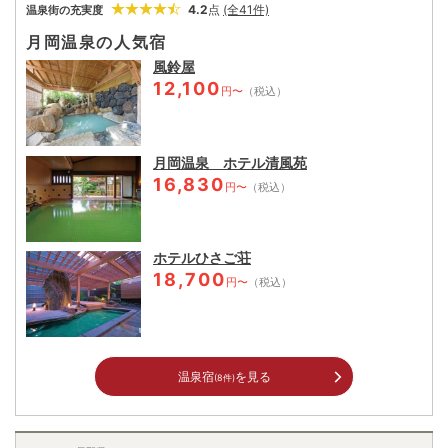
4.2
点
(全41件)
温泉街の充実度
月岡温泉の人気宿
風鈴屋
12,100
円〜
（税込）
月岡温泉 ホテル清風苑
16,830
円〜
（税込）
ホテルひさご荘
18,700
円〜
（税込）
温泉宿
を見る
(8件)