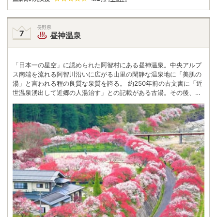
長野県
昼神温泉
「日本一の星空」に認められた阿智村にある昼神温泉。中央アルプ
ス南端を流れる阿智川沿いに広がる山里の閑静な温泉地に「美肌の
湯」と言われる程の良質な泉質を誇る。 約250年前の古文書に「近
世温泉湧出して近郷の人湯治す」との記載がある古湯。その後、豊
富な湯量と効能で年間60万人が訪れる信州屈指の大温泉地に成長。
平成18年、環境省認定「星が輝いて見える場所」第1位になってお
り、村の至る所で満天の星を眺めることができるため、ゆっくり泊
まって星空も堪能したい。 季節には街道を彩る花桃が綺麗だ。自慢
の温泉でのんびり過ごした翌日は、早起きをして昼神名物の朝市に
出かけたい。毎朝6時から地元の人たちとの触れあいを楽しめる。