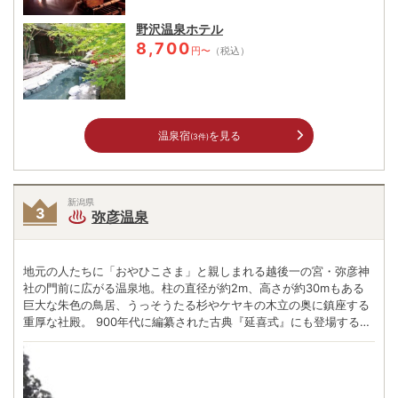
野沢温泉ホテル
8,700
円〜
（税込）
温泉宿
を見る
(3件)
新潟県
弥彦温泉
地元の人たちに「おやひこさま」と親しまれる越後一の宮・弥彦神
社の門前に広がる温泉地。柱の直径が約2m、高さが約30mもある
巨大な朱色の鳥居、うっそうたる杉やケヤキの木立の奥に鎮座する
重厚な社殿。 900年代に編纂された古典『延喜式』にも登場する古
社には、神々しい威厳が漂う。江戸時代には宿場町が形成され、今
も季節を問わず多くの参拝客が訪れる。昭和35年に温泉が湧出し、
3年後には国民保養温泉地にも指定。 弥彦神社のご神体、弥彦山へ
はロープウェーで登れ、山頂からは日本海や越後平野など雄大な眺