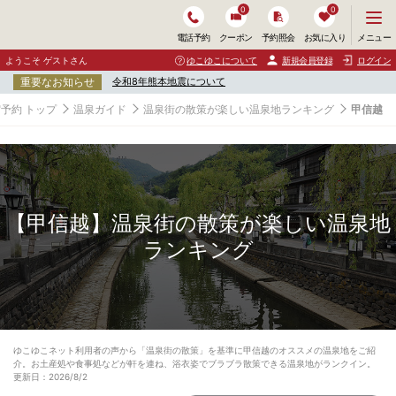
0
0
メ
メニュー
電話予約
クーポン
予約照会
お気に入り
ニ
ュ
ようこそ ゲストさん
ゆこゆこについて
新規会員登録
ログイン
ー
重要なお知らせ
令和8年熊本地震について
を
開
予約 トップ
温泉ガイド
温泉街の散策が楽しい温泉地ランキング
甲信越
く
【甲信越】温泉街の散策が楽しい温泉地
ランキング
ゆこゆこネット利用者の声から「温泉街の散策」を基準に甲信越のオススメの温泉地をご紹
介。お土産処や食事処などが軒を連ね、浴衣姿でブラブラ散策できる温泉地がランクイン。
更新日：2026/8/2