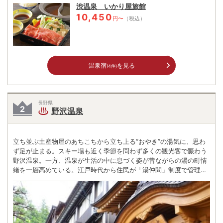
渋温泉 いかり屋旅館
10,450
円〜
（税込）
温泉宿
を見る
(4件)
長野県
野沢温泉
立ち並ぶ土産物屋のあちこちから立ち上る“おやき”の湯気に、思わ
ず足が止まる。スキー場も近く季節を問わず多くの観光客で賑わう
野沢温泉。一方、温泉が生活の中に息づく姿が昔ながらの湯の町情
緒を一層高めている。江戸時代から住民が「湯仲間」制度で管理、
維持してきた生活の場である13の外湯（無料）をはじめ、村の天然
記念物「麻釜（おがま）」の熱泉で山菜をゆでる光景は野沢温泉な
らではの風物詩だ。 京の天王寺蕪が野沢の気候で突然変異を起こし
て誕生したという野沢菜の漬物は、「おはづけ」と呼ばれ昔から親
しまれてきた。