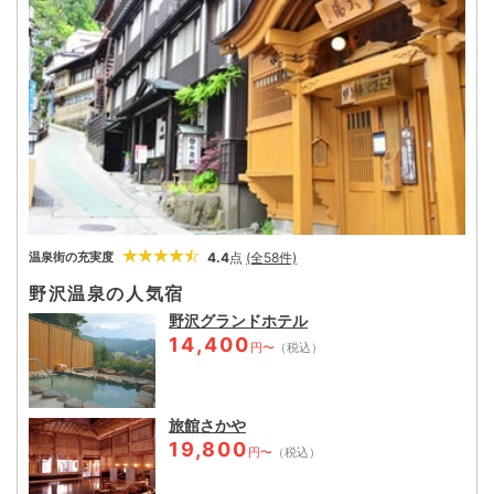
4.4
点
(全58件)
温泉街の充実度
野沢温泉の人気宿
野沢グランドホテル
14,400
円〜
（税込）
旅館さかや
19,800
円〜
（税込）