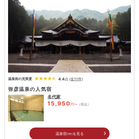
めを一望できる。今も昔も人々が手を合わせる郷土の神様にお参り
した後は、古き良き門前町の湯で心も体も癒されていく。
4.4
点
(全11件)
温泉街の充実度
弥彦温泉の人気宿
名代家
15,950
円〜
（税込）
温泉宿
を見る
(1件)