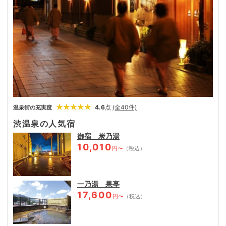
4.6
点
(全40件)
温泉街の充実度
渋温泉の人気宿
御宿 炭乃湯
10,010
円〜
（税込）
一乃湯 果亭
17,600
円〜
（税込）