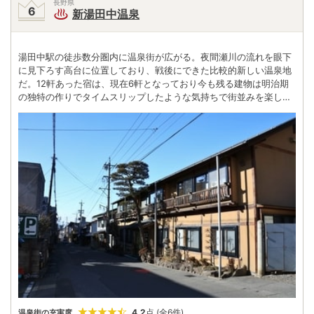
長野県
新湯田中温泉
湯田中駅の徒歩数分圏内に温泉街が広がる。夜間瀬川の流れを眼下
に見下ろす高台に位置しており、戦後にできた比較的新しい温泉地
だ。12軒あった宿は、現在6軒となっており今も残る建物は明治期
の独特の作りでタイムスリップしたような気持ちで街並みを楽しめ
る。駅の反対側にある「湯田中温泉」は俳人・小林一茶との縁が深
く、ここの裏山が一茶の俳句創作に利用されたこともあるそう。湯
田中の湯に癒されたら、あなたもここで一句詠んでみては。駅に隣
接した「楓の館」の投句箱に入れると駅周辺の灯籠に掲げられ一定
の期間披露されるかも。
4.2
点
(全6件)
温泉街の充実度