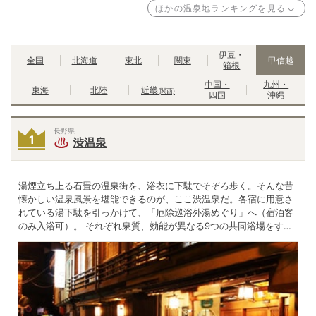
ほかの温泉地ランキングを見る
伊豆・
全国
北海道
東北
関東
甲信越
箱根
中国・
九州・
東海
北陸
近畿
(関西)
四国
沖縄
長野県
渋温泉
湯煙立ち上る石畳の温泉街を、浴衣に下駄でそぞろ歩く。そんな昔
懐かしい温泉風景を堪能できるのが、ここ渋温泉だ。各宿に用意さ
れている湯下駄を引っかけて、「厄除巡浴外湯めぐり」へ（宿泊客
のみ入浴可）。 それぞれ泉質、効能が異なる9つの共同浴場をすべ
て巡れば、苦（九）労を流し厄除け、不老長寿にご利益があると
か。最後に高薬師へお参りして満願成就。石畳沿いには大正から昭
和初期に建てられた3階建ての木造建築が並ぶ。 木と石からなる素
朴な日本の原風景の中で、時計を外してのんびりと過ごしたい。