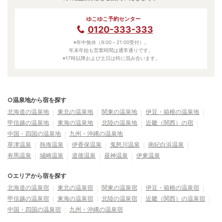
ゆこゆこ予約センター
0120-333-333
※年中無休（9:00～21:00受付）。
年末年始も営業時間は通常通りです。
※17時以降および土日は特に混み合います。
○温泉地から宿を探す
北海道の温泉地
東北の温泉地
関東の温泉地
伊豆・箱根の温泉地
甲信越の温泉地
東海の温泉地
北陸の温泉地
近畿（関西）の宿
中国・四国の温泉地
九州・沖縄の温泉地
草津温泉
熱海温泉
伊香保温泉
鬼怒川温泉
南紀白浜温泉
有馬温泉
城崎温泉
道後温泉
昼神温泉
伊東温泉
○エリアから宿を探す
北海道の温泉宿
東北の温泉宿
関東の温泉宿
伊豆・箱根の温泉宿
甲信越の温泉宿
東海の温泉宿
北陸の温泉宿
近畿（関西）の温泉宿
中国・四国の温泉宿
九州・沖縄の温泉宿