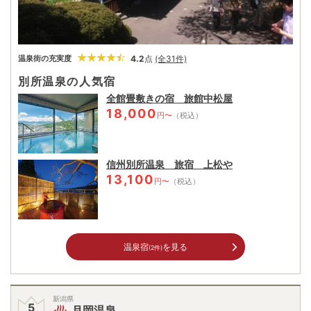
4.2
点
(全31件)
温泉街の充実度
別所温泉の人気宿
全館畳敷きの宿 旅館中松屋
18,000
円〜
（税込）
信州別所温泉 旅宿 上松や
13,100
円〜
（税込）
温泉宿
を見る
(2件)
新潟県
月岡温泉