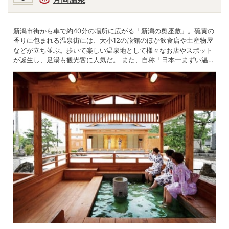
新潟市街から車で約40分の場所に広がる「新潟の奥座敷」。硫黄の
香りに包まれる温泉街には、大小12の旅館のほか飲食店や土産物屋
などが立ち並ぶ。歩いて楽しい温泉地として様々なお店やスポット
が誕生し、足湯も観光客に人気だ。 また、自称「日本一まずい温
泉」が飲める手湯も話題となっている。飲んでみると、硫黄臭さが
何とも言えないとのこと…。月丘温泉を訪れた際には、ぜひ一度試
してみてほしい。 周辺には遠く五頭連峰や飯豊山地を望む田園地帯
が広がっており、辺り一面を夕焼けに染める“田んぼに沈む夕陽”は
一見の価値あり。