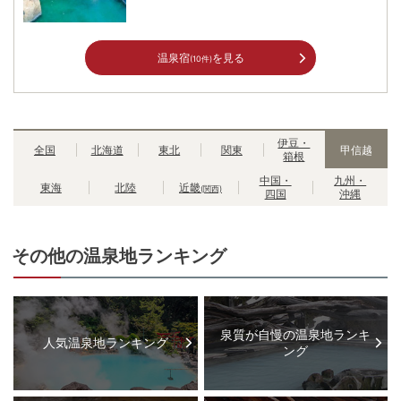
温泉宿
を見る
(10件)
伊豆・
全国
北海道
東北
関東
甲信越
箱根
中国・
九州・
東海
北陸
近畿
(関西)
四国
沖縄
その他の温泉地ランキング
泉質が自慢の温泉地ランキ
人気温泉地ランキング
ング