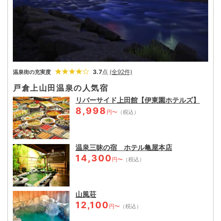
3.7
点
(全92件)
温泉街の充実度
戸倉上山田温泉の人気宿
リバーサイド上田館【伊東園ホテルズ】
8,998
円〜
（税込）
温泉三昧の宿 ホテル亀屋本店
14,300
円〜
（税込）
山風荘
12,100
円〜
（税込）