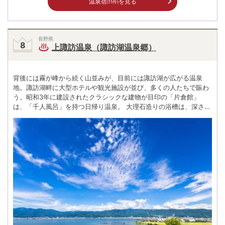
温泉宿
を見る
(11件)
長野県
上諏訪温泉（諏訪湖温泉郷）
背後には霧が峰から続く山並みが、目前には諏訪湖が広がる温泉
地。諏訪湖畔に大型ホテルや観光施設が並び、多くの人たちで賑わ
う。昭和3年に建設されたクラシックな建物が目印の「片倉館」
は、「千人風呂」を持つ日帰り温泉。 大理石造りの浴槽は、深さ約
1.2mの立って浸かる珍しい温泉。底に玉砂利が敷き詰められてお
り、足の裏を程よく刺激してくれる。一方、湖より少し中に入れば
平安時代の文献にも出てくる諏訪大社に、昔ながらの造り酒屋や味
噌蔵が静かに佇む情緒たっぷりの街並み。 湖畔めぐりに歴史散策の
後は、豊富な天然温泉とワカサギに代表される諏訪湖名物の淡水魚
で旅情緒を満喫したい。