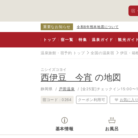
宿
重要なお知らせ
令和8年熊本地震について
トップ
宿一覧
特集
温泉ガイド
観光ガイ
温泉旅館・宿予約 トップ
全国の温泉宿
伊豆・箱
ニシイズコヨイ
西伊豆 今宵
の地図
静岡県
戸田温泉
[全25室]
チェックイン15:00〜1
宿コード :
0264
クーポン利用可
お気に入
基本情報
お風呂