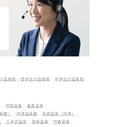
の温泉宿
西伊豆の温泉宿
中伊豆の温泉宿
泉
浮島温泉
倉真温泉
泉郷）
河津温泉郷
笹原温泉（河津）
泉
八木沢温泉
原保温泉
竹倉温泉