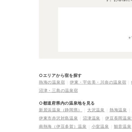
○エリアから宿を探す
熱海の温泉宿
伊東・宇佐美・川奈の温泉宿
沼津・三島の温泉宿
○都道府県内の温泉地を見る
新居浜温泉（静岡県）
大沢温泉
熱海温泉
伊東市赤沢対島温泉
沼津温泉
伊豆長岡温泉
南熱海（伊豆多賀）温泉
小室温泉
観音温泉