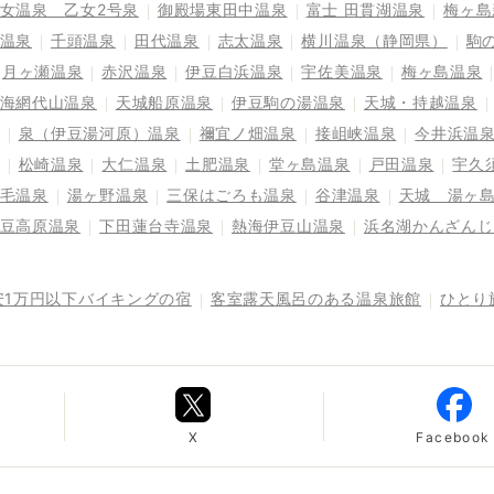
女温泉 乙女2号泉
御殿場東田中温泉
富士 田貫湖温泉
梅ヶ島
温泉
千頭温泉
田代温泉
志太温泉
横川温泉（静岡県）
駒
月ヶ瀬温泉
赤沢温泉
伊豆白浜温泉
宇佐美温泉
梅ヶ島温泉
海網代山温泉
天城船原温泉
伊豆駒の湯温泉
天城・持越温泉
泉（伊豆湯河原）温泉
禰宜ノ畑温泉
接岨峡温泉
今井浜温
松崎温泉
大仁温泉
土肥温泉
堂ヶ島温泉
戸田温泉
宇久
毛温泉
湯ヶ野温泉
三保はごろも温泉
谷津温泉
天城 湯ヶ
豆高原温泉
下田蓮台寺温泉
熱海伊豆山温泉
浜名湖かんざんじ
安1万円以下バイキングの宿
客室露天風呂のある温泉旅館
ひとり
X
Facebook