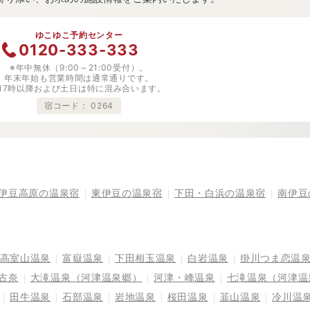
ゆこゆこ予約センター
0120-333-333
※年中無休（9:00～21:00受付）。
年末年始も営業時間は通常通りです。
※17時以降および土日は特に混み合います。
宿コード：
0264
伊豆高原の温泉宿
東伊豆の温泉宿
下田・白浜の温泉宿
南伊豆
高室山温泉
富嶽温泉
下田相玉温泉
白岩温泉
掛川つま恋温
古奈
大滝温泉（河津温泉郷）
河津・峰温泉
七滝温泉（河津温
田牛温泉
石部温泉
岩地温泉
桜田温泉
韮山温泉
冷川温