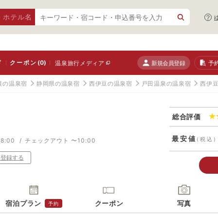
・ホテル名
ド
クーポン
(0)
新規会員登録
予
温泉旅行メディア
根の温泉宿
静岡県の温泉宿
西伊豆の温泉宿
戸田温泉の温泉宿
西伊
総合評価
最安値
(税込)
8:00
チェックアウト 〜10:00
り登録する
宿泊プラン
クーポン
写真
予約