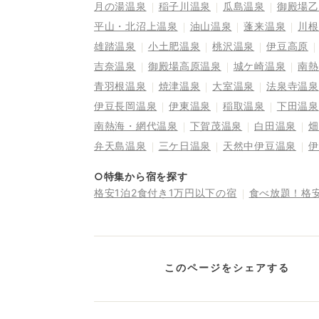
月の湯温泉
稲子川温泉
瓜島温泉
御殿場乙
平山・北沼上温泉
油山温泉
蓬来温泉
川根
雄踏温泉
小土肥温泉
桃沢温泉
伊豆高原
吉奈温泉
御殿場高原温泉
城ケ崎温泉
南熱
青羽根温泉
焼津温泉
大室温泉
法泉寺温泉
伊豆長岡温泉
伊東温泉
稲取温泉
下田温泉
南熱海・網代温泉
下賀茂温泉
白田温泉
畑
弁天島温泉
三ケ日温泉
天然中伊豆温泉
伊
○特集から宿を探す
格安1泊2食付き1万円以下の宿
食べ放題！格
このページをシェアする