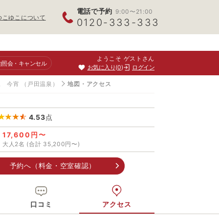
電話で予約
9:00〜21:00
ゆこゆこについて
0120-333-333
ようこそ ゲストさん
約照会
・キャンセル
お気に入り
0
ログイン
豆 今宵
（戸田温泉）
地図・アクセス
4.53
点
17,600円〜
大人2名 (合計 35,200円〜)
予約へ（料金・空室確認）
口コミ
アクセス