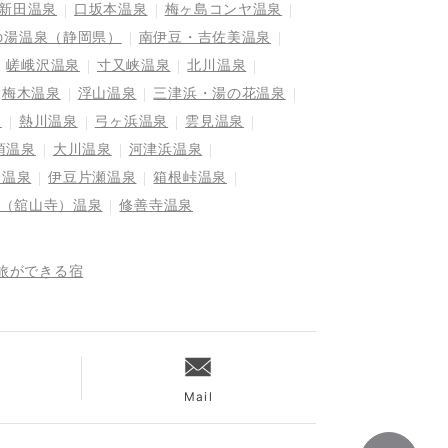
新田温泉
口坂本温泉
梅ヶ島コンヤ温泉
の湯温泉（静岡県）
南伊豆・吉佐美温泉
嵯峨沢温泉
寸又峡温泉
北川温泉
梅木温泉
浮山温泉
三津浜・湯の花温泉
泉
熱川温泉
弓ヶ浜温泉
雲見温泉
須温泉
大川温泉
河津浜温泉
島温泉
伊豆片瀬温泉
箱根峠温泉
（舘山寺）温泉
修善寺温泉
旅ができる宿
Mail