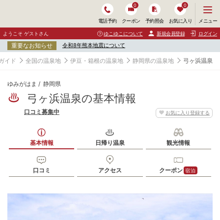
0
0
メ
メニュー
電話予約
クーポン
予約照会
お気に入り
ニ
ュ
ようこそ ゲストさん
ゆこゆこについて
新規会員登録
ログイン
ー
重要なお知らせ
令和8年熊本地震について
を
開
ガイド
全国の温泉地
伊豆・箱根の温泉地
静岡県の温泉地
弓ヶ浜温泉
く
ゆみがはま
静岡県
弓ヶ浜温泉の基本情報
口コミ募集中
お気に入り登録する
基本情報
日帰り温泉
観光情報
口コミ
アクセス
クーポン
宿泊