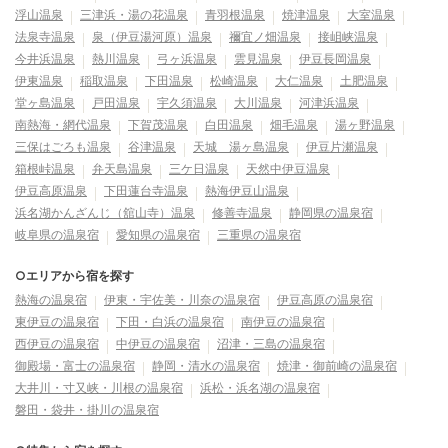
浮山温泉
三津浜・湯の花温泉
青羽根温泉
焼津温泉
大室温泉
法泉寺温泉
泉（伊豆湯河原）温泉
禰宜ノ畑温泉
接岨峡温泉
今井浜温泉
熱川温泉
弓ヶ浜温泉
雲見温泉
伊豆長岡温泉
伊東温泉
稲取温泉
下田温泉
松崎温泉
大仁温泉
土肥温泉
堂ヶ島温泉
戸田温泉
宇久須温泉
大川温泉
河津浜温泉
南熱海・網代温泉
下賀茂温泉
白田温泉
畑毛温泉
湯ヶ野温泉
三保はごろも温泉
谷津温泉
天城 湯ヶ島温泉
伊豆片瀬温泉
箱根峠温泉
弁天島温泉
三ケ日温泉
天然中伊豆温泉
伊豆高原温泉
下田蓮台寺温泉
熱海伊豆山温泉
浜名湖かんざんじ（舘山寺）温泉
修善寺温泉
静岡県の温泉宿
岐阜県の温泉宿
愛知県の温泉宿
三重県の温泉宿
○エリアから宿を探す
熱海の温泉宿
伊東・宇佐美・川奈の温泉宿
伊豆高原の温泉宿
東伊豆の温泉宿
下田・白浜の温泉宿
南伊豆の温泉宿
西伊豆の温泉宿
中伊豆の温泉宿
沼津・三島の温泉宿
御殿場・富士の温泉宿
静岡・清水の温泉宿
焼津・御前崎の温泉宿
大井川・寸又峡・川根の温泉宿
浜松・浜名湖の温泉宿
磐田・袋井・掛川の温泉宿