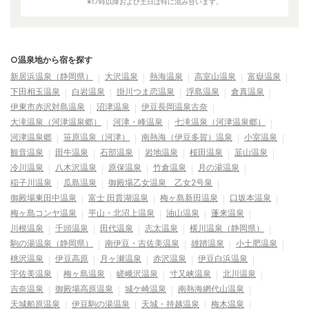
※17時以降および土日は特に混み合います。
○温泉地から宿を探す
新居浜温泉（静岡県）
大沢温泉
熱海温泉
高室山温泉
富嶽温泉
下田相玉温泉
白岩温泉
掛川つま恋温泉
浮島温泉
倉真温泉
伊東市赤沢対島温泉
沼津温泉
伊豆長岡温泉古奈
大滝温泉（河津温泉郷）
河津・峰温泉
七滝温泉（河津温泉郷）
河津温泉郷
笹原温泉（河津）
南熱海（伊豆多賀）温泉
小室温泉
観音温泉
田牛温泉
石部温泉
岩地温泉
桜田温泉
韮山温泉
冷川温泉
八木沢温泉
原保温泉
竹倉温泉
月の湯温泉
稲子川温泉
瓜島温泉
御殿場乙女温泉 乙女2号泉
御殿場東田中温泉
富士 田貫湖温泉
梅ヶ島新田温泉
口坂本温泉
梅ヶ島コンヤ温泉
平山・北沼上温泉
油山温泉
蓬来温泉
川根温泉
千頭温泉
田代温泉
志太温泉
横川温泉（静岡県）
駒の湯温泉（静岡県）
南伊豆・吉佐美温泉
雄踏温泉
小土肥温泉
桃沢温泉
伊豆高原
月ヶ瀬温泉
赤沢温泉
伊豆白浜温泉
宇佐美温泉
梅ヶ島温泉
嵯峨沢温泉
寸又峡温泉
北川温泉
吉奈温泉
御殿場高原温泉
城ケ崎温泉
南熱海網代山温泉
天城船原温泉
伊豆駒の湯温泉
天城・持越温泉
梅木温泉