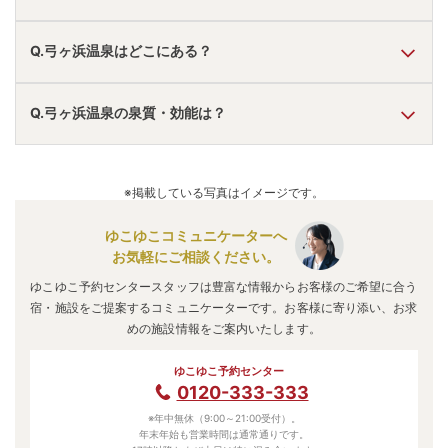
A.
温泉・お湯の特徴は
さらさら
しており、温泉地の雰囲気は
Q.弓ヶ浜温泉はどこにある？
「静か・落ち着いた」
と言われています。
弓ヶ浜温泉
の口コミ情報の詳細は
こちら
。
A.
弓ヶ浜温泉
は、
静岡県賀茂郡南伊豆町
にあります。
Q.弓ヶ浜温泉の泉質・効能は？
車でお越しの方は、長泉沼津ICから車で約120分。
電車でお越しの方は、下田駅からバスで約20分。
弓ヶ浜温泉
のアクセス情報の詳細は
こちら
。
A.
泉質は
塩化物泉
などで、効能は
神経痛、婦人病、冷え性、
皮膚病
などと言われています。
※掲載している写真はイメージです。
ゆこゆこコミュニケーターへ
お気軽にご相談ください。
ゆこゆこ予約センタースタッフは豊富な情報からお客様のご希望に合う
宿・施設をご提案するコミュニケーターです。お客様に寄り添い、お求
めの施設情報をご案内いたします。
ゆこゆこ予約センター
0120-333-333
※年中無休（9:00～21:00受付）。
年末年始も営業時間は通常通りです。