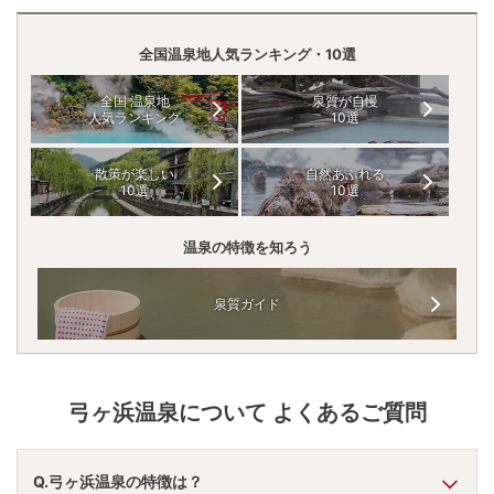
全国温泉地人気ランキング・10選
全国 温泉地
泉質が自慢
人気ランキング
10選
散策が楽しい
自然あふれる
10選
10選
温泉の特徴を知ろう
泉質ガイド
弓ヶ浜温泉
について よくあるご質問
Q.弓ヶ浜温泉の特徴は？