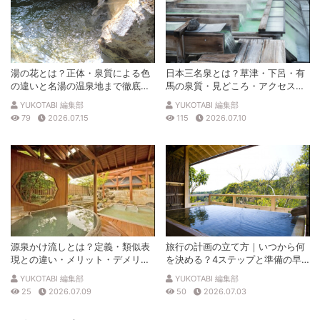
湯の花とは？正体・泉質による色
日本三名泉とは？草津・下呂・有
の違いと名湯の温泉地まで徹底解
馬の泉質・見どころ・アクセスを
説
徹底解説
YUKOTABI 編集部
YUKOTABI 編集部
79
2026.07.15
115
2026.07.10
源泉かけ流しとは？定義・類似表
旅行の計画の立て方｜いつから何
現との違い・メリット・デメリッ
を決める？4ステップと準備の早
トを解説
見表
YUKOTABI 編集部
YUKOTABI 編集部
25
2026.07.09
50
2026.07.03