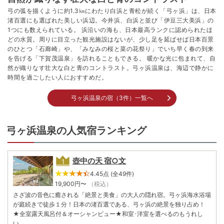
弓の弧を描くように約1.3㎞にわたり白浜と青松が続く「弓ヶ浜」は、日本
渚百選にも選ばれた美しい浜辺。今井浜、白浜と並び「伊豆三大美浜」の
1つにも数えられている。 浜沿いの海も、日本最高ランクに認められたほ
どの水質。周りに目立った観光施設はないが、少し足を延ばせば日本百景
のひとつ「石廊崎」や、「みなみの桜と菜の花祭り」でいち早く春の到来
を告げる「下賀茂温泉」を訪れることもできる。 暖かな光に包まれて、自
然が織りなす壮大な白と青のコントラスト。弓ヶ浜温泉は、海辺で静かに
時間を過ごしたい人におすすめだ。
弓ヶ浜温泉の宿（3件）一覧へ
弓ヶ浜温泉の人気宿ランキング
壺中の天 宿○文
4.45点 (全49件)
19,900
円〜
（税込）
さざ波の音色に癒される「絶景と美食」の大人の隠れ宿。弓ヶ浜海水浴場
が庭続きで徒歩１分！日本の渚百選である、弓ヶ浜の絶景を独り占め！
★全室露天風呂付＆オーシャンビュー★和室･洋室を選べるのもうれし
い。