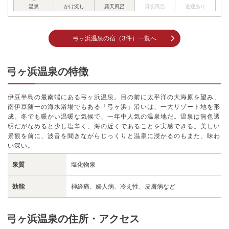
弓ヶ浜温泉の宿（3件）一覧へ
弓ヶ浜温泉の特徴
伊豆半島の最南端にある弓ヶ浜温泉。目の前に太平洋の大海原を望み、
南伊豆随一の海水浴場でもある「弓ヶ浜」沿いは、一大リゾート地を形
成。冬でも暖かい温暖な気候で、一年中人気の温泉地だ。温泉は無色透
明だがなめると少し塩辛く、海の近くであることを実感できる。美しい
景観を前に、波音を聞きながらじっくりと温泉に浸かるのもまた、味わ
い深い。
泉質
塩化物泉
効能
神経痛、婦人病、冷え性、皮膚病など
弓ヶ浜温泉の住所・アクセス