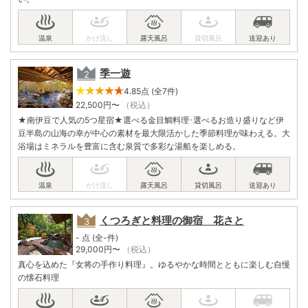
季一遊
4.85点 (全7件)
22,500
円〜
（税込）
★南伊豆で人気の5つ星宿★選べる金目鯛料理･選べるお造り盛りなど伊
豆半島の山海の幸が中心の素材を最大限活かした季節料理が味わえる。大
浴場はミネラルを豊富に含む泉質で多彩な湯船を楽しめる。
くつろぎと料理の御宿 花さと
- 点 (全-件)
29,000
円〜
（税込）
真心を込めた『女将の手作り料理』。ゆるやかな時間とともに楽しむ自慢
の懐石料理