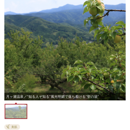
月ヶ瀬温泉／”知る人ぞ知る”風光明媚で落ち着ける”聖の湯”
美肌