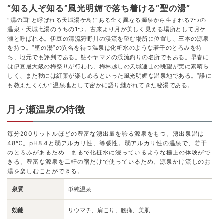
”知る人ぞ知る”風光明媚で落ち着ける”聖の湯”
”湯の国”と呼ばれる天城湯ケ島にある全く異なる源泉から生まれる7つの
温泉・天城七湯のうちの1つ。古来より月が美しく見える場所として月ケ
瀬と呼ばれる。伊豆の清流狩野川の渓流を望む場所に位置し、三本の源泉
を持つ。”聖の湯”の異名を待つ温泉は化粧水のような若干のとろみを持
ち、地元でも評判である。鮎やヤマメの渓流釣りの名所でもある。早春に
は伊豆最大級の梅祭りが行われ、梅林越しの天城連山の眺望が実に素晴ら
しく、また秋には紅葉が楽しめるといった風光明媚な温泉地である。”誰に
も教えたくない”温泉地として密かに語り継がれてきた秘湯である。
月ヶ瀬温泉の特徴
毎分200リットルほどの豊富な湧出量を誇る源泉をもつ。湧出泉温は
48℃。pH8.4と弱アルカリ性、等張性。弱アルカリ性の温泉で、若干
のとろみがあるため、まるで化粧水に浸っているような極上の体験がで
きる。豊富な源泉を二軒の宿だけで使っているため、源泉かけ流しのお
湯を楽しむことができる。
泉質
単純温泉
効能
リウマチ、肩こり、腰痛、美肌