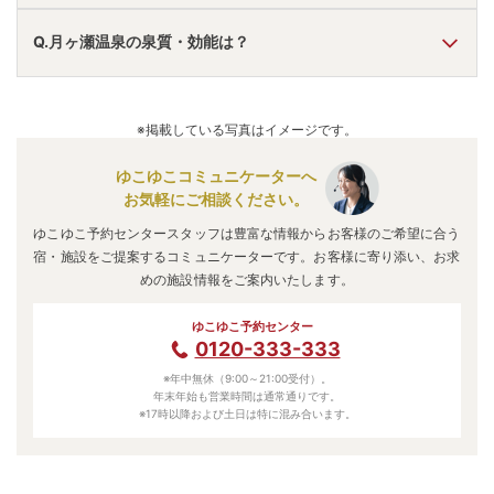
A.
月ヶ瀬温泉
は、
静岡県伊豆市月ケ瀬
にあります。
Q.月ヶ瀬温泉の泉質・効能は？
車でお越しの方は、東名高速道路沼津ICから車で約40分。
電車でお越しの方は、三島駅からバスで約20分。
月ヶ瀬温泉
のアクセス情報の詳細は
こちら
。
A.
泉質は
単純温泉
などで、効能は
リウマチ、肩こり、腰痛、
美肌
などと言われています。
※掲載している写真はイメージです。
ゆこゆこコミュニケーターへ
お気軽にご相談ください。
ゆこゆこ予約センタースタッフは豊富な情報からお客様のご希望に合う
宿・施設をご提案するコミュニケーターです。お客様に寄り添い、お求
めの施設情報をご案内いたします。
ゆこゆこ予約センター
0120-333-333
※年中無休（9:00～21:00受付）。
年末年始も営業時間は通常通りです。
※17時以降および土日は特に混み合います。