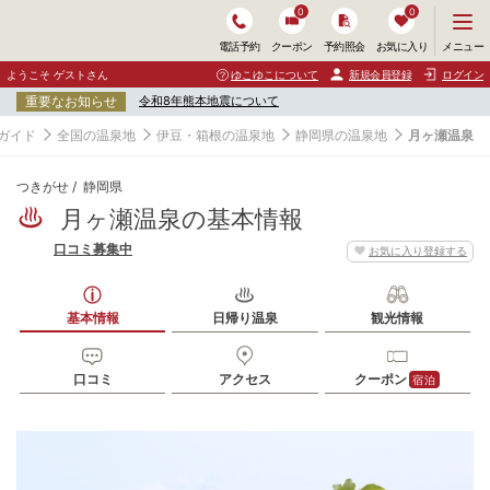
0
0
メ
メニュー
電話予約
クーポン
予約照会
お気に入り
ニ
ュ
ようこそ ゲストさん
ゆこゆこについて
新規会員登録
ログイン
ー
重要なお知らせ
令和8年熊本地震について
を
開
ガイド
全国の温泉地
伊豆・箱根の温泉地
静岡県の温泉地
月ヶ瀬温泉
く
つきがせ
静岡県
月ヶ瀬温泉の基本情報
口コミ募集中
お気に入り登録する
基本情報
日帰り温泉
観光情報
口コミ
アクセス
クーポン
宿泊