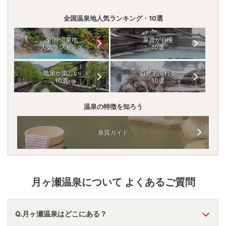
全国温泉地人気ランキング・10選
全国 温泉地
泉質が自慢
人気ランキング
10選
散策が楽しい
自然あふれる
10選
10選
温泉の特徴を知ろう
泉質ガイド
月ヶ瀬温泉
について よくあるご質問
Q.月ヶ瀬温泉はどこにある？