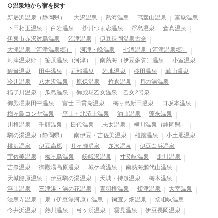
○温泉地から宿を探す
新居浜温泉（静岡県）
大沢温泉
熱海温泉
高室山温泉
富嶽温泉
下田相玉温泉
白岩温泉
掛川つま恋温泉
浮島温泉
倉真温泉
伊東市赤沢対島温泉
沼津温泉
伊豆長岡温泉古奈
大滝温泉（河津温泉郷）
河津・峰温泉
七滝温泉（河津温泉郷）
河津温泉郷
笹原温泉（河津）
南熱海（伊豆多賀）温泉
小室温泉
観音温泉
田牛温泉
石部温泉
岩地温泉
桜田温泉
韮山温泉
冷川温泉
八木沢温泉
原保温泉
竹倉温泉
月の湯温泉
稲子川温泉
瓜島温泉
御殿場乙女温泉 乙女2号泉
御殿場東田中温泉
富士 田貫湖温泉
梅ヶ島新田温泉
口坂本温泉
梅ヶ島コンヤ温泉
平山・北沼上温泉
油山温泉
蓬来温泉
川根温泉
千頭温泉
田代温泉
志太温泉
横川温泉（静岡県）
駒の湯温泉（静岡県）
南伊豆・吉佐美温泉
雄踏温泉
小土肥温泉
桃沢温泉
伊豆高原
月ヶ瀬温泉
赤沢温泉
伊豆白浜温泉
宇佐美温泉
梅ヶ島温泉
嵯峨沢温泉
寸又峡温泉
北川温泉
吉奈温泉
御殿場高原温泉
城ケ崎温泉
南熱海網代山温泉
天城船原温泉
伊豆駒の湯温泉
天城・持越温泉
梅木温泉
浮山温泉
三津浜・湯の花温泉
青羽根温泉
焼津温泉
大室温泉
法泉寺温泉
泉（伊豆湯河原）温泉
禰宜ノ畑温泉
接岨峡温泉
今井浜温泉
熱川温泉
弓ヶ浜温泉
雲見温泉
伊豆長岡温泉