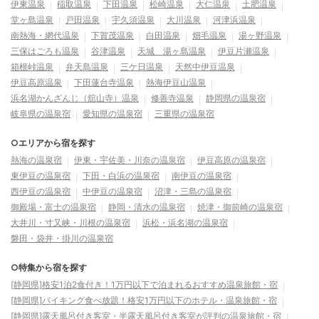
伊東温泉
稲取温泉
下田温泉
松崎温泉
大仁温泉
土肥温泉
堂ヶ島温泉
戸田温泉
宇久須温泉
大川温泉
河津浜温泉
南熱海・網代温泉
下賀茂温泉
白田温泉
畑毛温泉
湯ヶ野温泉
三保はごろも温泉
谷津温泉
天城 湯ヶ島温泉
伊豆片瀬温泉
箱根峠温泉
弁天島温泉
三ケ日温泉
天然中伊豆温泉
伊豆高原温泉
下田蓮台寺温泉
熱海伊豆山温泉
浜名湖かんざんじ（舘山寺）温泉
修善寺温泉
静岡県の温泉宿
岐阜県の温泉宿
愛知県の温泉宿
三重県の温泉宿
○エリアから宿を探す
熱海の温泉宿
伊東・宇佐美・川奈の温泉宿
伊豆高原の温泉宿
東伊豆の温泉宿
下田・白浜の温泉宿
南伊豆の温泉宿
西伊豆の温泉宿
中伊豆の温泉宿
沼津・三島の温泉宿
御殿場・富士の温泉宿
静岡・清水の温泉宿
焼津・御前崎の温泉宿
大井川・寸又峡・川根の温泉宿
浜松・浜名湖の温泉宿
磐田・袋井・掛川の温泉宿
○特集から宿を探す
[静岡県]格安1泊2食付き！1万円以下で泊まれるおすすめ温泉旅館・宿
[静岡県]バイキング食べ放題！格安1万円以下のホテル・温泉旅館・宿
[静岡県]露天風呂付き客室・半露天風呂付き客室が評判の温泉旅館・宿