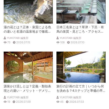
湯の花とは？正体・泉質による色
日本三名泉とは？草津・下呂・有
の違いと名湯の温泉地まで徹底解
馬の泉質・見どころ・アクセスを
説
徹底解説
YUKOTABI 編集部
YUKOTABI 編集部
75
2026.07.15
108
2026.07.10
源泉かけ流しとは？定義・類似表
旅行の計画の立て方｜いつから何
現との違い・メリット・デメリッ
を決める？4ステップと準備の早
トを解説
見表
YUKOTABI 編集部
YUKOTABI 編集部
19
2026.07.09
45
2026.07.03