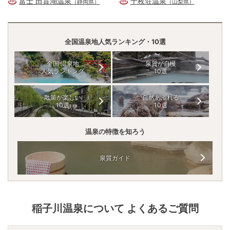
富士 田貫湖温泉
十枚荘温泉
（静岡県）
（山梨県）
全国温泉地人気ランキング・10選
全国 温泉地
泉質が自慢
人気ランキング
10選
散策が楽しい
自然あふれる
10選
10選
温泉の特徴を知ろう
泉質ガイド
稲子川温泉
について よくあるご質問