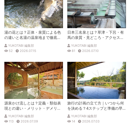
湯の花とは？正体・泉質による色
日本三名泉とは？草津・下呂・有
の違いと名湯の温泉地まで徹底解
馬の泉質・見どころ・アクセスを
説
徹底解説
YUKOTABI 編集部
YUKOTABI 編集部
52
2026.07.15
81
2026.07.10
源泉かけ流しとは？定義・類似表
旅行の計画の立て方｜いつから何
現との違い・メリット・デメリッ
を決める？4ステップと準備の早
トを解説
見表
YUKOTABI 編集部
YUKOTABI 編集部
113
2026.07.09
14
2026.07.03