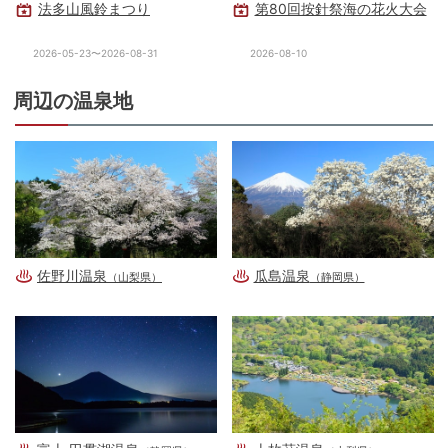
法多山風鈴まつり
第80回按針祭海の花火大会
2026-05-23〜2026-08-31
2026-08-10
周辺の温泉地
佐野川温泉
瓜島温泉
（山梨県）
（静岡県）