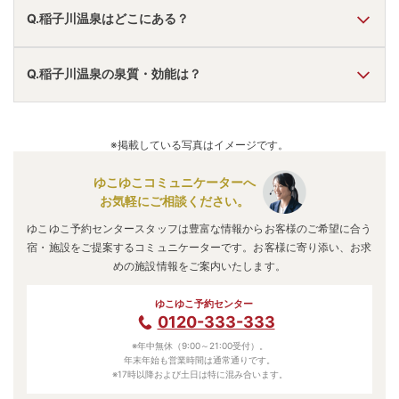
Q.稲子川温泉はどこにある？
A.
稲子川温泉
は、
静岡県富士宮市上稲子
にあります。
Q.稲子川温泉の泉質・効能は？
車でお越しの方は、新清水ICから車で約25分。
電車でお越しの方は、身延線稲子駅からタクシーで約10
分。
A.
泉質は
塩化物泉、硫黄泉
などで、効能は
神経痛、冷え性、
稲子川温泉
のアクセス情報の詳細は
こちら
。
皮膚病、美肌
などと言われています。
※掲載している写真はイメージです。
ゆこゆこコミュニケーターへ
お気軽にご相談ください。
ゆこゆこ予約センタースタッフは豊富な情報からお客様のご希望に合う
宿・施設をご提案するコミュニケーターです。お客様に寄り添い、お求
めの施設情報をご案内いたします。
ゆこゆこ予約センター
0120-333-333
※年中無休（9:00～21:00受付）。
年末年始も営業時間は通常通りです。
※17時以降および土日は特に混み合います。