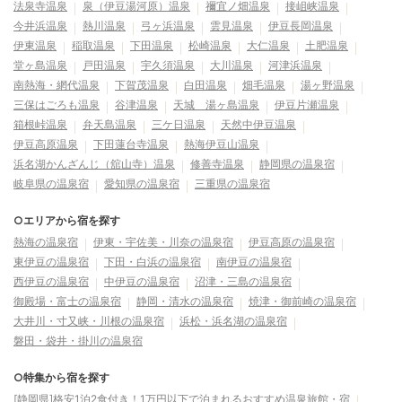
法泉寺温泉
泉（伊豆湯河原）温泉
禰宜ノ畑温泉
接岨峡温泉
今井浜温泉
熱川温泉
弓ヶ浜温泉
雲見温泉
伊豆長岡温泉
伊東温泉
稲取温泉
下田温泉
松崎温泉
大仁温泉
土肥温泉
堂ヶ島温泉
戸田温泉
宇久須温泉
大川温泉
河津浜温泉
南熱海・網代温泉
下賀茂温泉
白田温泉
畑毛温泉
湯ヶ野温泉
三保はごろも温泉
谷津温泉
天城 湯ヶ島温泉
伊豆片瀬温泉
箱根峠温泉
弁天島温泉
三ケ日温泉
天然中伊豆温泉
伊豆高原温泉
下田蓮台寺温泉
熱海伊豆山温泉
浜名湖かんざんじ（舘山寺）温泉
修善寺温泉
静岡県の温泉宿
岐阜県の温泉宿
愛知県の温泉宿
三重県の温泉宿
○エリアから宿を探す
熱海の温泉宿
伊東・宇佐美・川奈の温泉宿
伊豆高原の温泉宿
東伊豆の温泉宿
下田・白浜の温泉宿
南伊豆の温泉宿
西伊豆の温泉宿
中伊豆の温泉宿
沼津・三島の温泉宿
御殿場・富士の温泉宿
静岡・清水の温泉宿
焼津・御前崎の温泉宿
大井川・寸又峡・川根の温泉宿
浜松・浜名湖の温泉宿
磐田・袋井・掛川の温泉宿
○特集から宿を探す
[静岡県]格安1泊2食付き！1万円以下で泊まれるおすすめ温泉旅館・宿