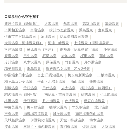
○温泉地から宿を探す
新居浜温泉（静岡県）
大沢温泉
熱海温泉
高室山温泉
富嶽温泉
下田相玉温泉
白岩温泉
掛川つま恋温泉
浮島温泉
倉真温泉
伊東市赤沢対島温泉
沼津温泉
伊豆長岡温泉古奈
大滝温泉（河津温泉郷）
河津・峰温泉
七滝温泉（河津温泉郷）
河津温泉郷
笹原温泉（河津）
南熱海（伊豆多賀）温泉
小室温泉
観音温泉
田牛温泉
石部温泉
岩地温泉
桜田温泉
韮山温泉
冷川温泉
八木沢温泉
原保温泉
竹倉温泉
月の湯温泉
稲子川温泉
瓜島温泉
御殿場乙女温泉 乙女2号泉
御殿場東田中温泉
富士 田貫湖温泉
梅ヶ島新田温泉
口坂本温泉
梅ヶ島コンヤ温泉
平山・北沼上温泉
油山温泉
蓬来温泉
川根温泉
千頭温泉
田代温泉
志太温泉
横川温泉（静岡県）
駒の湯温泉（静岡県）
南伊豆・吉佐美温泉
雄踏温泉
小土肥温泉
桃沢温泉
伊豆高原
月ヶ瀬温泉
赤沢温泉
伊豆白浜温泉
宇佐美温泉
梅ヶ島温泉
嵯峨沢温泉
寸又峡温泉
北川温泉
吉奈温泉
御殿場高原温泉
城ケ崎温泉
南熱海網代山温泉
天城船原温泉
伊豆駒の湯温泉
天城・持越温泉
梅木温泉
浮山温泉
三津浜・湯の花温泉
青羽根温泉
焼津温泉
大室温泉