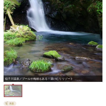
稲子川温泉／プールや梅林もある！湯けむりリゾート
美肌