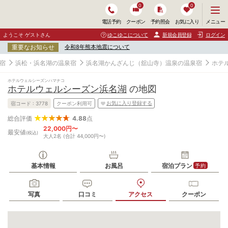
0
0
メ
メニュー
電話予約
クーポン
予約照会
お気に入り
ニ
ュ
ようこそ ゲストさん
ゆこゆこについて
新規会員登録
ログイン
ー
重要なお知らせ
令和8年熊本地震について
を
開
宿
浜松・浜名湖の温泉宿
浜名湖かんざんじ（舘山寺）温泉の温泉宿
ホテ
く
ホテルウェルシーズンハマナコ
ホテルウェルシーズン浜名湖
の地図
お気に入り登録する
宿コード :
3778
クーポン利用可
4.88
点
総合評価
22,000円〜
最安値
(税込)
大人2名 (合計 44,000円〜)
基本情報
お風呂
宿泊プラン
予約
写真
口コミ
アクセス
クーポン