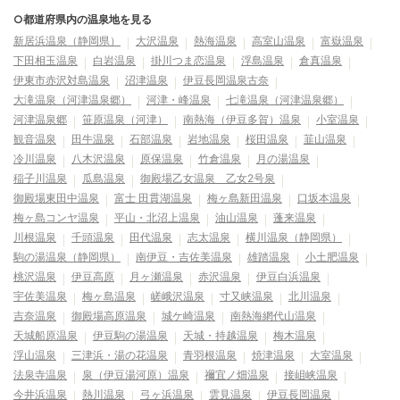
○都道府県内の温泉地を見る
新居浜温泉（静岡県）
大沢温泉
熱海温泉
高室山温泉
富嶽温泉
下田相玉温泉
白岩温泉
掛川つま恋温泉
浮島温泉
倉真温泉
伊東市赤沢対島温泉
沼津温泉
伊豆長岡温泉古奈
大滝温泉（河津温泉郷）
河津・峰温泉
七滝温泉（河津温泉郷）
河津温泉郷
笹原温泉（河津）
南熱海（伊豆多賀）温泉
小室温泉
観音温泉
田牛温泉
石部温泉
岩地温泉
桜田温泉
韮山温泉
冷川温泉
八木沢温泉
原保温泉
竹倉温泉
月の湯温泉
稲子川温泉
瓜島温泉
御殿場乙女温泉 乙女2号泉
御殿場東田中温泉
富士 田貫湖温泉
梅ヶ島新田温泉
口坂本温泉
梅ヶ島コンヤ温泉
平山・北沼上温泉
油山温泉
蓬来温泉
川根温泉
千頭温泉
田代温泉
志太温泉
横川温泉（静岡県）
駒の湯温泉（静岡県）
南伊豆・吉佐美温泉
雄踏温泉
小土肥温泉
桃沢温泉
伊豆高原
月ヶ瀬温泉
赤沢温泉
伊豆白浜温泉
宇佐美温泉
梅ヶ島温泉
嵯峨沢温泉
寸又峡温泉
北川温泉
吉奈温泉
御殿場高原温泉
城ケ崎温泉
南熱海網代山温泉
天城船原温泉
伊豆駒の湯温泉
天城・持越温泉
梅木温泉
浮山温泉
三津浜・湯の花温泉
青羽根温泉
焼津温泉
大室温泉
法泉寺温泉
泉（伊豆湯河原）温泉
禰宜ノ畑温泉
接岨峡温泉
今井浜温泉
熱川温泉
弓ヶ浜温泉
雲見温泉
伊豆長岡温泉