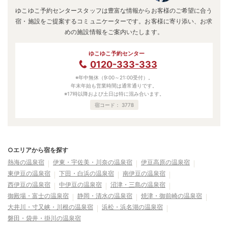
ゆこゆこ予約センタースタッフは豊富な情報からお客様のご希望に合う
宿・施設をご提案するコミュニケーターです。お客様に寄り添い、お求
めの施設情報をご案内いたします。
ゆこゆこ予約センター
0120-333-333
※年中無休（9:00～21:00受付）。
年末年始も営業時間は通常通りです。
※17時以降および土日は特に混み合います。
宿コード：
3778
○エリアから宿を探す
熱海の温泉宿
伊東・宇佐美・川奈の温泉宿
伊豆高原の温泉宿
東伊豆の温泉宿
下田・白浜の温泉宿
南伊豆の温泉宿
西伊豆の温泉宿
中伊豆の温泉宿
沼津・三島の温泉宿
御殿場・富士の温泉宿
静岡・清水の温泉宿
焼津・御前崎の温泉宿
大井川・寸又峡・川根の温泉宿
浜松・浜名湖の温泉宿
磐田・袋井・掛川の温泉宿