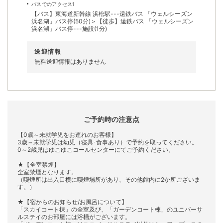
バスでのアクセス1
【バス】東海道新幹線 浜松駅---遠鉄バス 「ウェルシーズン
浜名湖」バス停(50分)＞【徒歩】遠鉄バス 「ウェルシーズン
浜名湖」バス停---施設(1分)
送迎情報
無料送迎情報はありません
ご予約時の注意点
【0歳～未就学児をお連れのお客様】
3歳～未就学児は幼児（寝具･食事あり）で予約を取ってください。
0～2歳児はゆこゆこコールセンターにてご予約ください。
★【全室禁煙】
全室禁煙となります。
（喫煙所は出入口横に喫煙場所があり、その他館内に2か所ございま
す。）
★【宿からのお知らせ/お風呂について】
「スカイコート棟」の全室及び、「ガーデンコート棟」のユニバーサ
ルステイのお部屋には浴槽がございます。