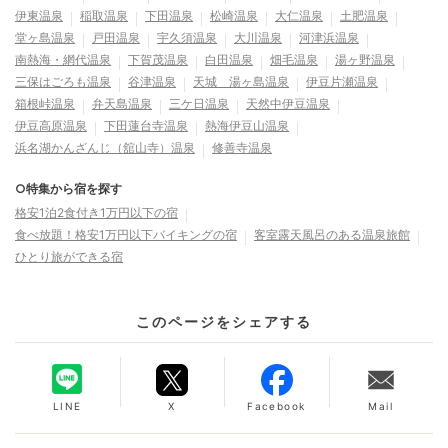
伊東温泉
稲取温泉
下田温泉
松崎温泉
大仁温泉
土肥温泉
堂ヶ島温泉
戸田温泉
宇久須温泉
大川温泉
河津浜温泉
南熱海・網代温泉
下賀茂温泉
白田温泉
畑毛温泉
湯ヶ野温泉
三保はごろも温泉
谷津温泉
天城 湯ヶ島温泉
伊豆片瀬温泉
箱根峠温泉
弁天島温泉
三ケ日温泉
天然中伊豆温泉
伊豆高原温泉
下田蓮台寺温泉
熱海伊豆山温泉
浜名湖かんざんじ（舘山寺）温泉
修善寺温泉
○特集から宿を探す
格安1泊2食付き1万円以下の宿
食べ放題！格安1万円以下バイキングの宿
客室露天風呂のある温泉旅館
ひとり旅ができる宿
このページをシェアする
LINE
X
Facebook
Mail