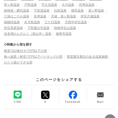
堂ヶ島温泉
戸田温泉
宇久須温泉
大川温泉
河津浜温泉
南熱海・網代温泉
下賀茂温泉
白田温泉
畑毛温泉
湯ヶ野温泉
三保はごろも温泉
谷津温泉
天城 湯ヶ島温泉
伊豆片瀬温泉
箱根峠温泉
弁天島温泉
三ケ日温泉
天然中伊豆温泉
伊豆高原温泉
下田蓮台寺温泉
熱海伊豆山温泉
浜名湖かんざんじ（舘山寺）温泉
修善寺温泉
○特集から宿を探す
格安1泊2食付き1万円以下の宿
食べ放題！格安1万円以下バイキングの宿
客室露天風呂のある温泉旅館
ひとり旅ができる宿
このページをシェアする
LINE
X
Facebook
Mail