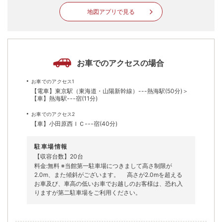
地図アプリで見る
お車でのアクセスの場合
お車でのアクセス1
【電車】東京駅（東海道・山陽新幹線）---熱海駅(50分)＞
【車】熱海駅---宿(11分)
お車でのアクセス2
【車】小田原西ＩＣ---宿(40分)
駐車場情報
【収容台数】20台
料金:無料 ※当館第一駐車場につきまして高さ制限が
2.0m、また傾斜がございます。 高さが2.0mを超える
お車及び、車高の低いお車でお越しのお客様は、恐れ入
りますが第二駐車場をご利用ください。