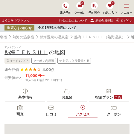
0
0
メ
メニュー
電話予約
クーポン
予約照会
お気に入り
ニ
ュ
ようこそ ゲストさん
ゆこゆこについて
新規会員登録
ログイン
ー
重要なお知らせ
令和8年熊本地震について
を
開
泉宿
熱海の温泉宿
熱海温泉の温泉宿
熱海ＴＥＮＳＵＩ
（熱海温泉）
く
アタミテンスイ
熱海ＴＥＮＳＵＩ
の地図
お気に入り登録する
宿コード :
7007
クーポン利用可
4.00
点
総合評価
11,000円〜
最安値
(税込)
大人2名 (合計 22,000円〜)
基本情報
お風呂
宿泊プラン
予約
写真
口コミ
アクセス
クーポン