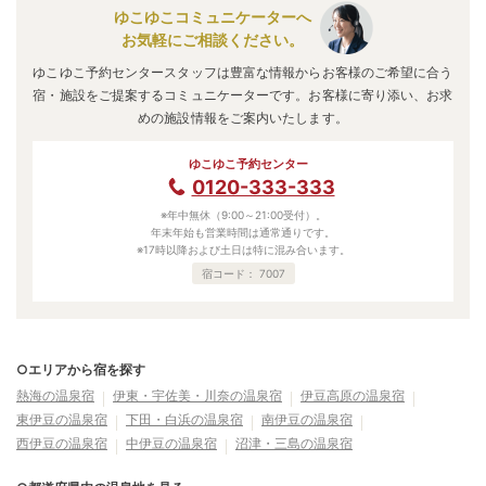
ゆこゆこコミュニケーターへ
お気軽にご相談ください。
ゆこゆこ予約センタースタッフは豊富な情報からお客様のご希望に合う
宿・施設をご提案するコミュニケーターです。お客様に寄り添い、お求
めの施設情報をご案内いたします。
ゆこゆこ予約センター
0120-333-333
※年中無休（9:00～21:00受付）。
年末年始も営業時間は通常通りです。
※17時以降および土日は特に混み合います。
宿コード：
7007
○エリアから宿を探す
熱海の温泉宿
伊東・宇佐美・川奈の温泉宿
伊豆高原の温泉宿
東伊豆の温泉宿
下田・白浜の温泉宿
南伊豆の温泉宿
西伊豆の温泉宿
中伊豆の温泉宿
沼津・三島の温泉宿