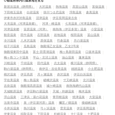
○都道府県内の温泉地を見る
新居浜温泉（静岡県）
大沢温泉
熱海温泉
高室山温泉
富嶽温泉
下田相玉温泉
白岩温泉
掛川つま恋温泉
浮島温泉
倉真温泉
伊東市赤沢対島温泉
沼津温泉
伊豆長岡温泉古奈
大滝温泉（河津温泉郷）
河津・峰温泉
七滝温泉（河津温泉郷）
河津温泉郷
笹原温泉（河津）
南熱海（伊豆多賀）温泉
小室温泉
観音温泉
田牛温泉
石部温泉
岩地温泉
桜田温泉
韮山温泉
冷川温泉
八木沢温泉
原保温泉
竹倉温泉
月の湯温泉
稲子川温泉
瓜島温泉
御殿場乙女温泉 乙女2号泉
御殿場東田中温泉
富士 田貫湖温泉
梅ヶ島新田温泉
口坂本温泉
梅ヶ島コンヤ温泉
平山・北沼上温泉
油山温泉
蓬来温泉
川根温泉
千頭温泉
田代温泉
志太温泉
横川温泉（静岡県）
駒の湯温泉（静岡県）
南伊豆・吉佐美温泉
雄踏温泉
小土肥温泉
桃沢温泉
伊豆高原
月ヶ瀬温泉
赤沢温泉
伊豆白浜温泉
宇佐美温泉
梅ヶ島温泉
嵯峨沢温泉
寸又峡温泉
北川温泉
吉奈温泉
御殿場高原温泉
城ケ崎温泉
南熱海網代山温泉
天城船原温泉
伊豆駒の湯温泉
天城・持越温泉
梅木温泉
浮山温泉
三津浜・湯の花温泉
青羽根温泉
焼津温泉
大室温泉
法泉寺温泉
泉（伊豆湯河原）温泉
禰宜ノ畑温泉
接岨峡温泉
今井浜温泉
熱川温泉
弓ヶ浜温泉
雲見温泉
伊豆長岡温泉
伊東温泉
稲取温泉
下田温泉
松崎温泉
大仁温泉
土肥温泉