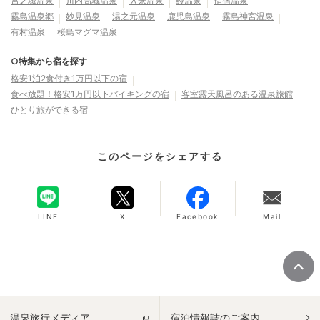
宮之城温泉
川内高城温泉
入来温泉
鰻温泉
指宿温泉
霧島温泉郷
妙見温泉
湯之元温泉
鹿児島温泉
霧島神宮温泉
有村温泉
桜島マグマ温泉
○特集から宿を探す
格安1泊2食付き1万円以下の宿
食べ放題！格安1万円以下バイキングの宿
客室露天風呂のある温泉旅館
ひとり旅ができる宿
このページをシェアする
LINE
X
Facebook
Mail
温泉旅行メディア
宿泊情報誌のご案内