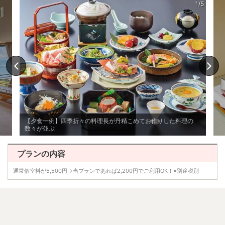
1/5
【夕食一例】四季折々の料理長が丹精こめてお作りした料理の
数々が並ぶ
プランの内容
通常個室料が5,500円→当プランであれば2,200円でご利用OK！※別途税別 