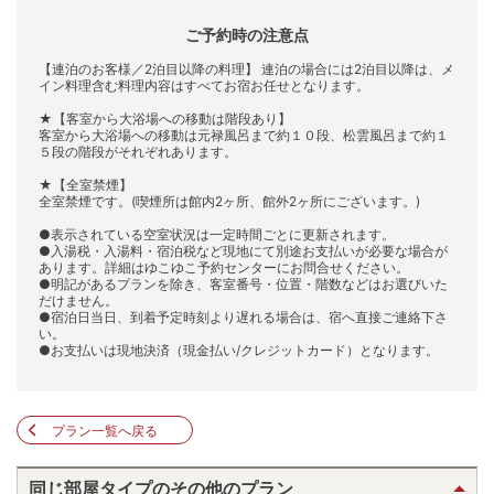
ご予約時の注意点
【連泊のお客様／2泊目以降の料理】 連泊の場合には2泊目以降は、メ
イン料理含む料理内容はすべてお宿お任せとなります。
★【客室から大浴場への移動は階段あり】
客室から大浴場への移動は元禄風呂まで約１０段、松雲風呂まで約１
５段の階段がそれぞれあります。
★【全室禁煙】
全室禁煙です。(喫煙所は館内2ヶ所、館外2ヶ所にございます。)
●表示されている空室状況は一定時間ごとに更新されます。
●入湯税・入湯料・宿泊税など現地にて別途お支払いが必要な場合が
あります。詳細はゆこゆこ予約センターにお問合せください。
●明記があるプランを除き、客室番号・位置・階数などはお選びいた
だけません。
●宿泊日当日、到着予定時刻より遅れる場合は、宿へ直接ご連絡下さ
い。
●お支払いは現地決済（現金払い/クレジットカード）となります。
プラン一覧へ戻る
同じ部屋タイプのその他のプラン