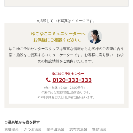
車でお越しの方は、高原ICから車で約30分。
電車でお越しの方は、霧島神宮駅からバスで約13分。
霧島神宮温泉
のアクセス情報の詳細は
こちら
。
A.
泉質は
単純温泉、硫黄泉
などで、効能は
神経痛、リウマ
チ、筋肉痛、疲労
などと言われています。
※掲載している写真はイメージです。
ゆこゆこコミュニケーターへ
お気軽にご相談ください。
ゆこゆこ予約センタースタッフは豊富な情報からお客様のご希望に合う
宿・施設をご提案するコミュニケーターです。お客様に寄り添い、お求
めの施設情報をご案内いたします。
ゆこゆこ予約センター
0120-333-333
※年中無休（9:00～21:00受付）。
年末年始も営業時間は通常通りです。
※17時以降および土日は特に混み合います。
○温泉地から宿を探す
東郷温泉
さつま温泉
藺牟田温泉
志布志温泉
甑島温泉