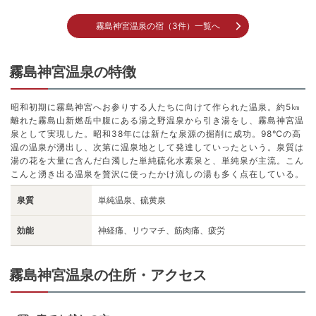
霧島神宮温泉の宿（3件）一覧へ
霧島神宮温泉の特徴
昭和初期に霧島神宮へお参りする人たちに向けて作られた温泉。約5㎞
離れた霧島山新燃岳中腹にある湯之野温泉から引き湯をし、霧島神宮温
泉として実現した。昭和38年には新たな泉源の掘削に成功。98℃の高
温の温泉が湧出し、次第に温泉地として発達していったという。泉質は
湯の花を大量に含んだ白濁した単純硫化水素泉と、単純泉が主流。こん
こんと湧き出る温泉を贅沢に使ったかけ流しの湯も多く点在している。
泉質
単純温泉、硫黄泉
効能
神経痛、リウマチ、筋肉痛、疲労
霧島神宮温泉の住所・アクセス