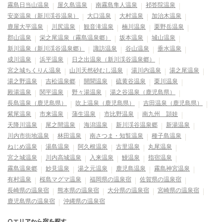
霧島日当山温泉
屋久島温泉
南霧島隼人温泉
祁答院温泉
安楽温泉（新川渓谷温泉）
大口温泉
大村温泉
加治木温泉
鹿屋大平温泉
川尻温泉
観音滝温泉
楠川温泉
栗野岳温泉
郡山温泉
栄之尾温泉（霧島温泉郷）
坂本温泉
城山温泉
新川温泉（新川渓谷温泉郷）
諏訪温泉
谷山温泉
垂水温泉
成川温泉
浜平温泉
日之出温泉（新川渓谷温泉郷）
宮之城ちくりん温泉
山川天然砂むし温泉
湯川内温泉
湯之尾温泉
湯之野温泉
吉松温泉郷
開聞温泉
硫黄谷温泉
栗川温泉
殿湯温泉
関平温泉
野々湯温泉
湯之谷温泉（鹿児島県）
長島温泉（鹿児島県）
吹上温泉（鹿児島県）
吉田温泉（鹿児島県）
紫尾温泉
市来温泉
蒲生温泉
市比野温泉
南九州 頴娃
天降川温泉
尾之間温泉
海潟温泉
新川渓谷温泉郷
新湯温泉
川内市街地温泉
林田温泉
南さつま・知覧温泉
種子島温泉
ねじめ温泉
湯島温泉
阿久根温泉
古里温泉
丸尾温泉
宮之城温泉
川内高城温泉
入来温泉
鰻温泉
指宿温泉
霧島温泉郷
妙見温泉
湯之元温泉
鹿児島温泉
霧島神宮温泉
有村温泉
桜島マグマ温泉
福岡県の温泉宿
佐賀県の温泉宿
長崎県の温泉宿
熊本県の温泉宿
大分県の温泉宿
宮崎県の温泉宿
鹿児島県の温泉宿
沖縄県の温泉宿
○エリアから宿を探す