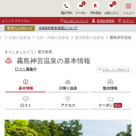
0
0
メ
メニュー
電話予約
クーポン
予約照会
お気に入り
ニ
ュ
ようこそ ゲストさん
ゆこゆこについて
新規会員登録
ログイン
ー
重要なお知らせ
令和8年熊本地震について
を
開
ド
全国の温泉地
九州・沖縄の温泉地
鹿児島県の温泉地
霧島神宮温泉
く
きりしまじんぐう
鹿児島県
霧島神宮温泉の基本情報
口コミ募集中
お気に入り登録する
基本情報
日帰り温泉
観光情報
口コミ
アクセス
クーポン
宿泊