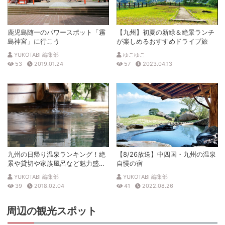
鹿児島随一のパワースポット「霧
【九州】初夏の新緑＆絶景ランチ
島神宮」に行こう
が楽しめるおすすめドライブ旅
YUKOTABI 編集部
ゆこゆこ
53
2019.01.24
57
2023.04.13
九州の日帰り温泉ランキング！絶
【8/26放送】中四国・九州の温泉
景や貸切や家族風呂など魅力盛沢
自慢の宿
山！
YUKOTABI 編集部
YUKOTABI 編集部
39
2018.02.04
41
2022.08.26
周辺の観光スポット