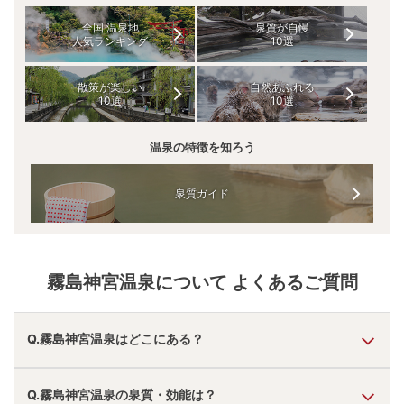
全国 温泉地
泉質が自慢
人気ランキング
10選
散策が楽しい
自然あふれる
10選
10選
温泉の特徴を知ろう
泉質ガイド
霧島神宮温泉
について よくあるご質問
Q.霧島神宮温泉はどこにある？
A.
霧島神宮温泉
は、
鹿児島県霧島市
にあります。
Q.霧島神宮温泉の泉質・効能は？