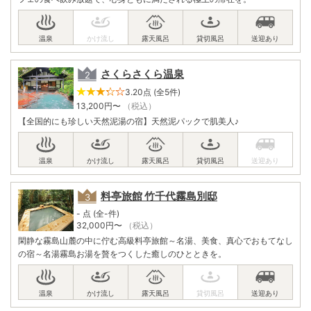
さくらさくら温泉
3.20点 (全5件)
13,200
円〜
（税込）
【全国的にも珍しい天然泥湯の宿】天然泥パックで肌美人♪
料亭旅館 竹千代霧島別邸
- 点 (全-件)
32,000
円〜
（税込）
閑静な霧島山麓の中に佇む高級料亭旅館～名湯、美食、真心でおもてなし
の宿～名湯霧島お湯を贅をつくした癒しのひとときを。