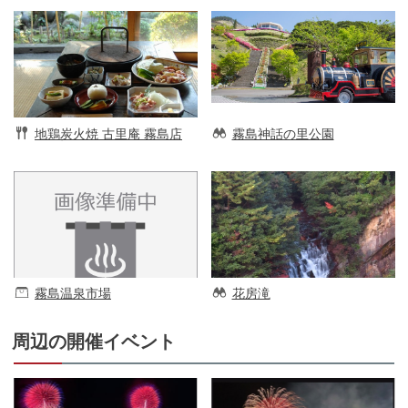
地鶏炭火焼 古里庵 霧島店
霧島神話の里公園
霧島温泉市場
花房滝
周辺の開催イベント