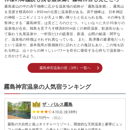
霧島連山の中の高千穂峰に広がる温泉地の総称が「霧島温泉郷」。霧島山
を見渡す標高600～850mの位置に温泉郡がある。高千穂峰は、日本神話
の神様・ニニギノミコトが天より舞い降りたと伝えられる地。 その神を主
祭神とする「霧島神宮」は見どころのひとつ。々しい山々に大小10余りの
温泉地が点在。桜島を見下ろす標高800m近くの林田温泉、歓楽街があっ
て賑わう丸尾温泉や、一軒宿だけの硫黄谷、新湯、山間の秘湯・関平な
ど、温泉地の特徴はそれぞれ異なっている。 また、島津藩の避暑地だった
という温泉や、坂本龍馬が新婚旅行に訪れたとの逸話もあり。この地を訪
れる時は、山々からの神々しいパワーを存分に吸収する心持ちで温泉旅へ
と出かけてみよう。
霧島神宮温泉の宿（3件）一覧へ
霧島神宮温泉の人気宿ランキング
ザ・パルス霧島
4.10点 (全38件)
13,170
円〜
（税込）
霧島の大自然と遊ぶネイチャーリゾート。開放的な天然温泉と豪華ビュッ
フェの食べ飲み放題で、心身ともに満たされる極上の滞在を。