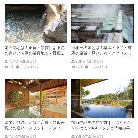
湯の花とは？正体・泉質による色
日本三名泉とは？草津・下呂・有
の違いと名湯の温泉地まで徹底解
馬の泉質・見どころ・アクセスを
説
徹底解説
YUKOTABI 編集部
YUKOTABI 編集部
91
2026.07.15
128
2026.07.10
源泉かけ流しとは？定義・類似表
旅行の計画の立て方｜いつから何
現との違い・メリット・デメリッ
を決める？4ステップと準備の早
トを解説
見表
YUKOTABI 編集部
YUKOTABI 編集部