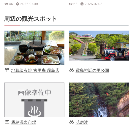
46
2026.07.09
63
2026.07.03
周辺の観光スポット
地鶏炭火焼 古里庵 霧島店
霧島神話の里公園
霧島温泉市場
花房滝