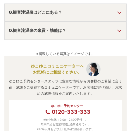
Q.観音滝温泉はどこにある？
A.
観音滝温泉
は、
鹿児島県薩摩郡さつま町中津川
にありま
Q.観音滝温泉の泉質・効能は？
す。
車でお越しの方は、横川ICから車で約15分。
電車でお越しの方は、出水駅からバスで約50分、その後徒
A.
泉質は
単純温泉
などで、効能は
神経痛、筋肉痛
などと言わ
歩で約15分。
れています。
※掲載している写真はイメージです。
観音滝温泉
のアクセス情報の詳細は
こちら
。
ゆこゆこコミュニケーターへ
お気軽にご相談ください。
ゆこゆこ予約センタースタッフは豊富な情報からお客様のご希望に合う
宿・施設をご提案するコミュニケーターです。お客様に寄り添い、お求
めの施設情報をご案内いたします。
ゆこゆこ予約センター
0120-333-333
※年中無休（9:00～21:00受付）。
年末年始も営業時間は通常通りです。
※17時以降および土日は特に混み合います。