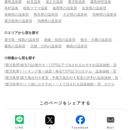
霧島温泉郷
妙見温泉
湯之元温泉
鹿児島温泉
霧島神宮温泉
有村温泉
桜島マグマ温泉
福岡県の温泉宿
佐賀県の温泉宿
長崎県の温泉宿
熊本県の温泉宿
大分県の温泉宿
宮崎県の温泉宿
鹿児島県の温泉宿
沖縄県の温泉宿
○エリアから宿を探す
鹿児島・桜島の温泉宿
南薩・指宿の温泉宿
垂水・大隅の温泉宿
霧島の温泉宿
北薩・川内の温泉宿
離島の温泉宿
○特集から宿を探す
[鹿児島県]格安1泊2食付き！1万円以下で泊まれるおすすめ温泉旅館・宿
[鹿児島県]バイキング食べ放題！格安1万円以下のホテル・温泉旅館・宿
[鹿児島県]露天風呂付き客室・半露天風呂付き客室が評判の温泉旅館・宿
[鹿児島県]ひとり旅におすすめ！一人で泊まれる温泉旅館・宿・ホテル
このページをシェアする
LINE
X
Facebook
Mail