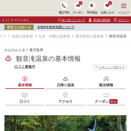
0
0
メ
メニュー
電話予約
クーポン
予約照会
お気に入り
ニ
ュ
ようこそ ゲストさん
ゆこゆこについて
新規会員登録
ログイン
ー
重要なお知らせ
令和8年熊本地震について
を
開
イド
全国の温泉地
九州・沖縄の温泉地
鹿児島県の温泉地
観音滝温泉
く
かんのんだき
鹿児島県
観音滝温泉の基本情報
口コミ募集中
お気に入り登録する
基本情報
日帰り温泉
観光情報
口コミ
アクセス
クーポン
宿泊