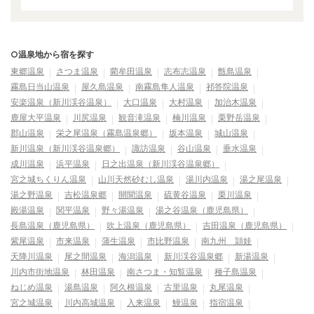
○温泉地から宿を探す
東郷温泉
さつま温泉
藺牟田温泉
志布志温泉
甑島温泉
霧島日当山温泉
屋久島温泉
南霧島隼人温泉
祁答院温泉
安楽温泉（新川渓谷温泉）
大口温泉
大村温泉
加治木温泉
鹿屋大平温泉
川尻温泉
観音滝温泉
楠川温泉
栗野岳温泉
郡山温泉
栄之尾温泉（霧島温泉郷）
坂本温泉
城山温泉
新川温泉（新川渓谷温泉郷）
諏訪温泉
谷山温泉
垂水温泉
成川温泉
浜平温泉
日之出温泉（新川渓谷温泉郷）
宮之城ちくりん温泉
山川天然砂むし温泉
湯川内温泉
湯之尾温泉
湯之野温泉
吉松温泉郷
開聞温泉
硫黄谷温泉
栗川温泉
殿湯温泉
関平温泉
野々湯温泉
湯之谷温泉（鹿児島県）
長島温泉（鹿児島県）
吹上温泉（鹿児島県）
吉田温泉（鹿児島県）
紫尾温泉
市来温泉
蒲生温泉
市比野温泉
南九州 頴娃
天降川温泉
尾之間温泉
海潟温泉
新川渓谷温泉郷
新湯温泉
川内市街地温泉
林田温泉
南さつま・知覧温泉
種子島温泉
ねじめ温泉
湯島温泉
阿久根温泉
古里温泉
丸尾温泉
宮之城温泉
川内高城温泉
入来温泉
鰻温泉
指宿温泉