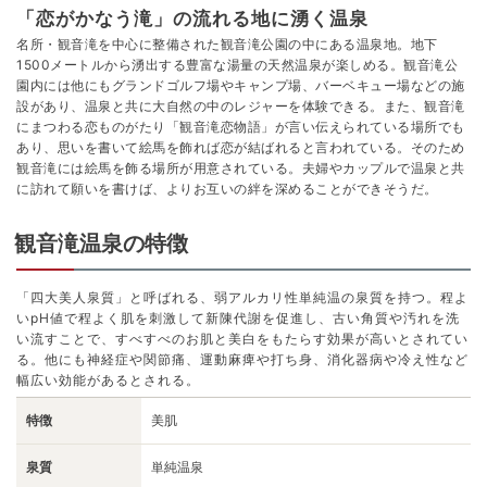
「恋がかなう滝」の流れる地に湧く温泉
名所・観音滝を中心に整備された観音滝公園の中にある温泉地。地下
1500メートルから湧出する豊富な湯量の天然温泉が楽しめる。観音滝公
園内には他にもグランドゴルフ場やキャンプ場、バーベキュー場などの施
設があり、温泉と共に大自然の中のレジャーを体験できる。また、観音滝
にまつわる恋ものがたり「観音滝恋物語」が言い伝えられている場所でも
あり、思いを書いて絵馬を飾れば恋が結ばれると言われている。そのため
観音滝には絵馬を飾る場所が用意されている。夫婦やカップルで温泉と共
に訪れて願いを書けば、よりお互いの絆を深めることができそうだ。
観音滝温泉の特徴
「四大美人泉質」と呼ばれる、弱アルカリ性単純温の泉質を持つ。程よ
いpH値で程よく肌を刺激して新陳代謝を促進し、古い角質や汚れを洗
い流すことで、すべすべのお肌と美白をもたらす効果が高いとされてい
る。他にも神経症や関節痛、運動麻痺や打ち身、消化器病や冷え性など
幅広い効能があるとされる。
特徴
美肌
泉質
単純温泉