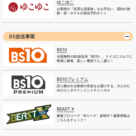
ゆこゆこ
お客様の『良質な温泉旅』をお手伝い。国内の旅
館・宿・ホテルの宿泊予約サイト
BS放送事業
BS10
全国無料のBS放送局『BS10』。クイズにゴルフに
映画に麻雀、楽しい番組てんこ盛り！
BS10プレミアム
語り継がれる映画や音楽をお届けする、大人のた
めのエンタテインメントチャンネル
BEAST X
麻雀プロリーグ「Mリーグ」参戦中！最新情報は
こちらをチェック！