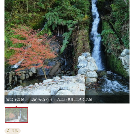
観音滝温泉／「恋がかなう滝」の流れる地に湧く温泉
美肌