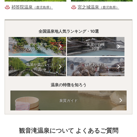
祁答院温泉
宮之城温泉
（鹿児島県）
（鹿児島県）
全国温泉地人気ランキング・10選
全国 温泉地
泉質が自慢
人気ランキング
10選
散策が楽しい
自然あふれる
10選
10選
温泉の特徴を知ろう
泉質ガイド
観音滝温泉
について よくあるご質問