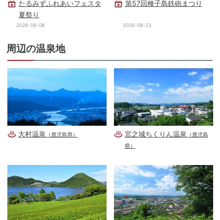
たるみずふれあいフェスタ
第57回種子島鉄砲まつり
夏祭り
2026-08-08
2026-08-23
周辺の温泉地
大村温泉
宮之城ちくりん温泉
（鹿児島県）
（鹿児島
県）