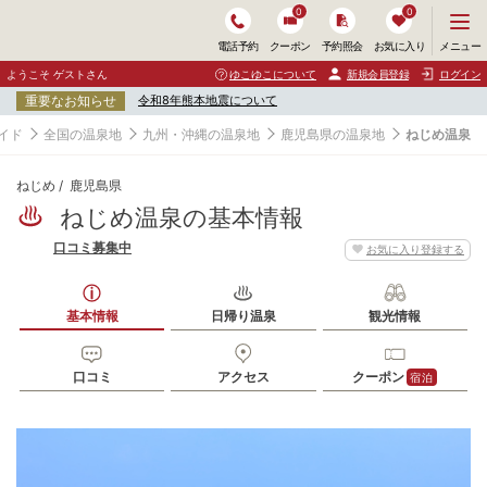
0
0
メ
メニュー
電話予約
クーポン
予約照会
お気に入り
ニ
ュ
ようこそ ゲストさん
ゆこゆこについて
新規会員登録
ログイン
ー
重要なお知らせ
令和8年熊本地震について
を
開
イド
全国の温泉地
九州・沖縄の温泉地
鹿児島県の温泉地
ねじめ温泉
く
ねじめ
鹿児島県
ねじめ温泉の基本情報
口コミ募集中
お気に入り登録する
基本情報
日帰り温泉
観光情報
口コミ
アクセス
クーポン
宿泊