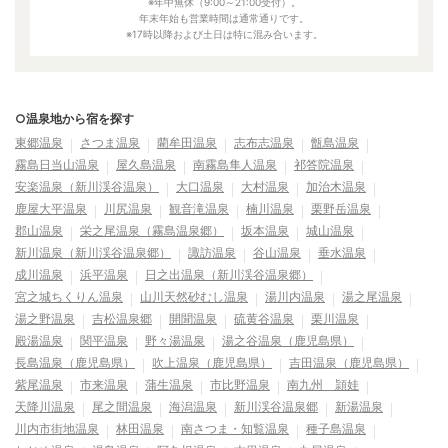
※年中無休（9:00～21:00受付）。
年末年始も営業時間は通常通りです。
※17時以降および土日は特に混み合います。
○温泉地から宿を探す
東郷温泉
さつま温泉
藺牟田温泉
志布志温泉
甑島温泉
霧島日当山温泉
屋久島温泉
南霧島隼人温泉
祁答院温泉
安楽温泉（新川渓谷温泉）
大口温泉
大村温泉
加治木温泉
鹿屋大平温泉
川尻温泉
観音滝温泉
楠川温泉
栗野岳温泉
郡山温泉
栄之尾温泉（霧島温泉郷）
坂本温泉
城山温泉
新川温泉（新川渓谷温泉郷）
諏訪温泉
谷山温泉
垂水温泉
成川温泉
浜平温泉
日之出温泉（新川渓谷温泉郷）
宮之城ちくりん温泉
山川天然砂むし温泉
湯川内温泉
湯之尾温泉
湯之野温泉
吉松温泉郷
開聞温泉
硫黄谷温泉
栗川温泉
殿湯温泉
関平温泉
野々湯温泉
湯之谷温泉（鹿児島県）
長島温泉（鹿児島県）
吹上温泉（鹿児島県）
吉田温泉（鹿児島県）
紫尾温泉
市来温泉
蒲生温泉
市比野温泉
南九州 頴娃
天降川温泉
尾之間温泉
海潟温泉
新川渓谷温泉郷
新湯温泉
川内市街地温泉
林田温泉
南さつま・知覧温泉
種子島温泉