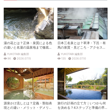
湯の花とは？正体・泉質による色
日本三名泉とは？草津・下呂・有
の違いと名湯の温泉地まで徹底解
馬の泉質・見どころ・アクセスを
説
徹底解説
YUKOTABI 編集部
YUKOTABI 編集部
96
2026.07.15
135
2026.07.10
源泉かけ流しとは？定義・類似表
旅行の計画の立て方｜いつから何
現との違い・メリット・デメリッ
を決める？4ステップと準備の早