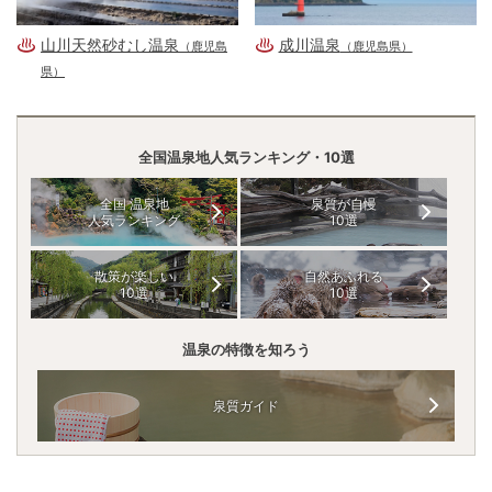
山川天然砂むし温泉
成川温泉
（鹿児島
（鹿児島県）
県）
全国温泉地人気ランキング・10選
全国 温泉地
泉質が自慢
人気ランキング
10選
散策が楽しい
自然あふれる
10選
10選
温泉の特徴を知ろう
泉質ガイド