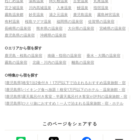
ねじめ温泉
湯島温泉
阿久根温泉
古里温泉
丸尾温泉
宮之城温泉
川内高城温泉
入来温泉
鰻温泉
指宿温泉
霧島温泉郷
妙見温泉
湯之元温泉
鹿児島温泉
霧島神宮温泉
有村温泉
桜島マグマ温泉
福岡県の温泉宿
佐賀県の温泉宿
長崎県の温泉宿
熊本県の温泉宿
大分県の温泉宿
宮崎県の温泉宿
鹿児島県の温泉宿
沖縄県の温泉宿
○エリアから宿を探す
鹿児島・桜島の温泉宿
南薩・指宿の温泉宿
垂水・大隅の温泉宿
霧島の温泉宿
北薩・川内の温泉宿
離島の温泉宿
○特集から宿を探す
[鹿児島県]格安1泊2食付き！1万円以下で泊まれるおすすめ温泉旅館・宿
[鹿児島県]バイキング食べ放題！格安1万円以下のホテル・温泉旅館・宿
[鹿児島県]露天風呂付き客室・半露天風呂付き客室が評判の温泉旅館・宿
[鹿児島県]ひとり旅におすすめ！一人で泊まれる温泉旅館・宿・ホテル
このページをシェアする