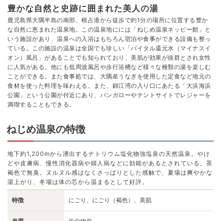
豊かな自然と史跡に囲まれた美人の湯
鹿児島県大隅半島の南部、根占港から徒歩で約1分の場所に位置する豊か
な自然に恵まれた温泉地。この温泉地にには「ねじめ温泉ネッピー館」と
いう施設があり、温泉への入浴はもちろん宿泊や食事ができる設備も整っ
ている。この施設の温泉は全国でも珍しい「バイタル還元水（マイナスイ
オン）風呂」があることでも知られており、美肌が効果が抜群とされ女性
に人気がある。他にも低周波風呂や歩行浴槽など様々な種類の湯を楽しむ
ことができる。また食事処では、大隅産うなぎを使用した定食など地元の
食材を使った料理を味わえる。また、錦江湾の入り口にあたる「大浜海浜
公園」という公園が付近にあり、バンガローやテントサイトでレジャーを
満喫することもできる。
ねじめ温泉の特徴
地下約1,200mから湧出するナトリウム塩化物強塩泉の天然温泉。やけ
どや皮膚病、慢性消化器病や婦人病などに効能があるとされている。茶
褐色で無臭。ヌルヌル感はなくさっぱりとした感触で、夏場は爽やかな
湯上がり、冬場は体の芯から温まるとして好評。
特徴
にごり、にごり（褐色）、美肌