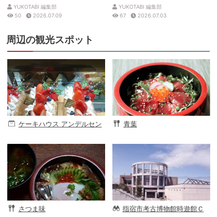
トを解説
見表
YUKOTABI 編集部
YUKOTABI 編集部
50
2026.07.09
67
2026.07.03
周辺の観光スポット
ケーキハウス アンデルセン
青葉
さつま味
指宿市考古博物館時遊館Ｃ