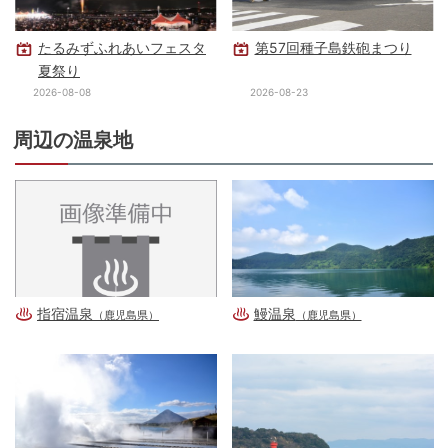
たるみずふれあいフェスタ
第57回種子島鉄砲まつり
夏祭り
2026-08-08
2026-08-23
周辺の温泉地
指宿温泉
鰻温泉
（鹿児島県）
（鹿児島県）