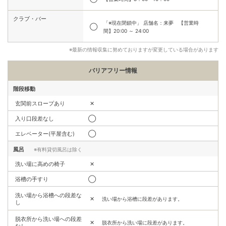
クラブ・バー
「※現在閉鎖中」 店舗名：来夢 【営業時
◯
間】20:00 ～ 24:00
※最新の情報収集に努めておりますが変更している場合があります
バリアフリー情報
階段移動
玄関前スロープあり
✕
入り口段差なし
◯
エレベーター(平屋含む)
◯
風呂
※有料貸切風呂は除く
洗い場に高めの椅子
✕
浴槽の手すり
◯
洗い場から浴槽への段差な
✕
洗い場から浴槽に段差があります。
し
脱衣所から洗い場への段差
✕
脱衣所から洗い場に段差があります。
なし