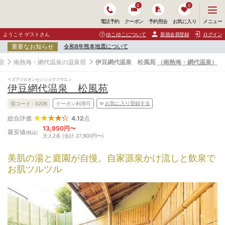
0
0
メ
メニュー
電話予約
クーポン
予約照会
お気に入り
ニ
ュ
ようこそ ゲストさん
ゆこゆこについて
新規会員登録
ログイン
ー
重要なお知らせ
令和8年熊本地震について
を
開
宿
南熱海・網代温泉の温泉宿
伊豆網代温泉 松風苑
（南熱海・網代温泉）
く
イズアジロオンセンショウフウエン
伊豆網代温泉 松風苑
お気に入り登録する
宿コード :
5206
クーポン利用可
4.12
点
総合評価
13,950円〜
最安値
(税込)
大人2名 (合計 27,900円〜)
美肌の湯と庭園が自慢。自家源泉かけ流しと飲泉で
お肌ツルツル