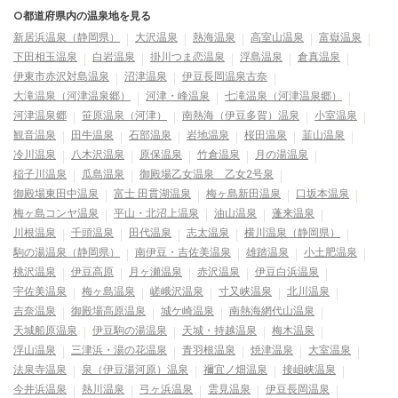
新居浜温泉（静岡県）
大沢温泉
熱海温泉
高室山温泉
富嶽温泉
下田相玉温泉
白岩温泉
掛川つま恋温泉
浮島温泉
倉真温泉
伊東市赤沢対島温泉
沼津温泉
伊豆長岡温泉古奈
大滝温泉（河津温泉郷）
河津・峰温泉
七滝温泉（河津温泉郷）
河津温泉郷
笹原温泉（河津）
南熱海（伊豆多賀）温泉
小室温泉
観音温泉
田牛温泉
石部温泉
岩地温泉
桜田温泉
韮山温泉
冷川温泉
八木沢温泉
原保温泉
竹倉温泉
月の湯温泉
稲子川温泉
瓜島温泉
御殿場乙女温泉 乙女2号泉
御殿場東田中温泉
富士 田貫湖温泉
梅ヶ島新田温泉
口坂本温泉
梅ヶ島コンヤ温泉
平山・北沼上温泉
油山温泉
蓬来温泉
川根温泉
千頭温泉
田代温泉
志太温泉
横川温泉（静岡県）
駒の湯温泉（静岡県）
南伊豆・吉佐美温泉
雄踏温泉
小土肥温泉
桃沢温泉
伊豆高原
月ヶ瀬温泉
赤沢温泉
伊豆白浜温泉
宇佐美温泉
梅ヶ島温泉
嵯峨沢温泉
寸又峡温泉
北川温泉
吉奈温泉
御殿場高原温泉
城ケ崎温泉
南熱海網代山温泉
天城船原温泉
伊豆駒の湯温泉
天城・持越温泉
梅木温泉
浮山温泉
三津浜・湯の花温泉
青羽根温泉
焼津温泉
大室温泉
法泉寺温泉
泉（伊豆湯河原）温泉
禰宜ノ畑温泉
接岨峡温泉
今井浜温泉
熱川温泉
弓ヶ浜温泉
雲見温泉
伊豆長岡温泉
伊東温泉
稲取温泉
下田温泉
松崎温泉
大仁温泉
土肥温泉