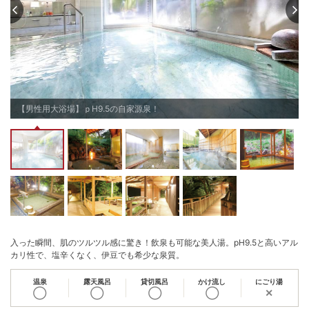
【男性用大浴場】ｐH9.5の自家源泉！
入った瞬間、肌のツルツル感に驚き！飲泉も可能な美人湯。pH9.5と高いアル
カリ性で、塩辛くなく、伊豆でも希少な泉質。
温泉
露天風呂
貸切風呂
かけ流し
にごり湯
◯
◯
◯
◯
✕
単純泉(pH9.5、自家源泉）宿の地下1,003ｍから引く自