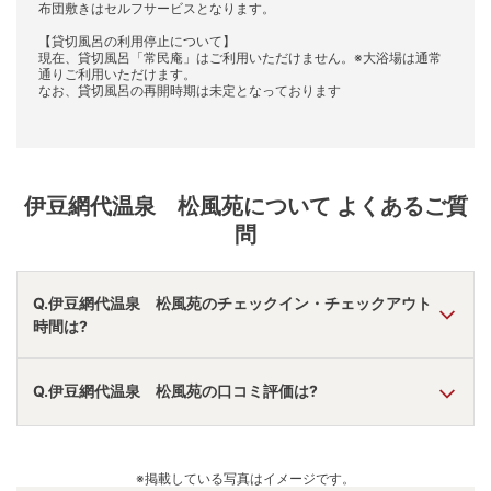
【貸切風呂の利用停止について】
現在、貸切風呂「常民庵」はご利用いただけません。※大浴場は通常
通りご利用いただけます。
なお、貸切風呂の再開時期は未定となっております
伊豆網代温泉 松風苑
について よくあるご質
問
Q.伊豆網代温泉 松風苑のチェックイン・チェックアウト
時間は?
A.
チェックインは
15:00
~
17:00
、チェックアウトは〜
10:00
Q.伊豆網代温泉 松風苑の口コミ評価は?
です。
※プランによって異なる場合があります。
A.
口コミ総合評価は
4.12
点で、
風呂評価が最も高いです。
口コミ情報の詳細は
こちら
。
※掲載している写真はイメージです。
ゆこゆこコミュニケーターへ