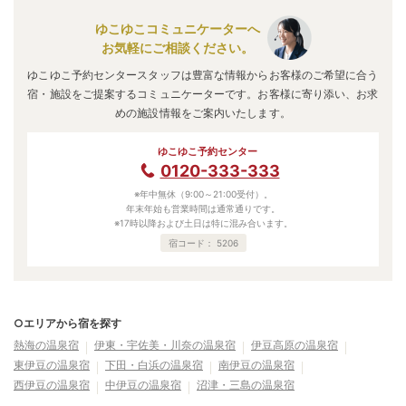
お気軽にご相談ください。
ゆこゆこ予約センタースタッフは豊富な情報からお客様のご希望に合う
宿・施設をご提案するコミュニケーターです。お客様に寄り添い、お求
めの施設情報をご案内いたします。
ゆこゆこ予約センター
0120-333-333
※年中無休（9:00～21:00受付）。
年末年始も営業時間は通常通りです。
※17時以降および土日は特に混み合います。
宿コード：
5206
○エリアから宿を探す
熱海の温泉宿
伊東・宇佐美・川奈の温泉宿
伊豆高原の温泉宿
東伊豆の温泉宿
下田・白浜の温泉宿
南伊豆の温泉宿
西伊豆の温泉宿
中伊豆の温泉宿
沼津・三島の温泉宿
○都道府県内の温泉地を見る