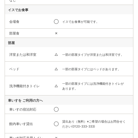
イスでお食事
会場食
◯
イスでお食事が可能です。
部屋食
✕
部屋
洋室または和洋室
△
一部の部屋タイプが洋室または和洋室です。
ベッド
△
一部の部屋タイプにはベッドがあります。
一部の部屋タイプには洗浄機能付きトイレが
洗浄機能付きトイレ
△
あります。
車いすを
ご利用の方へ
車いすの宿泊対応
◯
貸出あり（無料）※ご希望の場合はお問合せく
館内車いす貸出
◯
ださい(0120-333-333)
車いす対応共用トイレ
✕
車いす対応客室
✕