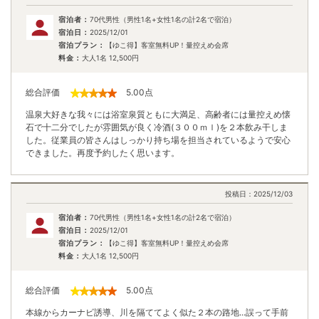
宿泊日：
2025/12/01
宿泊プラン：
【ゆこ得】客室無料UP！量控えめ会席
料金：
大人1名
12,500
円
総合評価
5.00
点
温泉大好きな我々には浴室泉質ともに大満足、高齢者には量控えめ懐
石で十二分でしたが雰囲気が良く冷酒(３００ｍｌ)を２本飲み干しま
した。従業員の皆さんはしっかり持ち場を担当されているようで安心
できました。再度予約したく思います。
投稿日：
2025/12/03
宿泊者：
70代男性（男性1名+女性1名の計2名で宿泊）
宿泊日：
2025/12/01
宿泊プラン：
【ゆこ得】客室無料UP！量控えめ会席
料金：
大人1名
12,500
円
総合評価
5.00
点
本線からカーナビ誘導、川を隔ててよく似た２本の路地...誤って手前
の道に入り込みやり直し(笑) デカ案内看板を見落としてました(涙)
落ち着いた佇まいのホテル。よく手入れをされている庭園や錦鯉が出