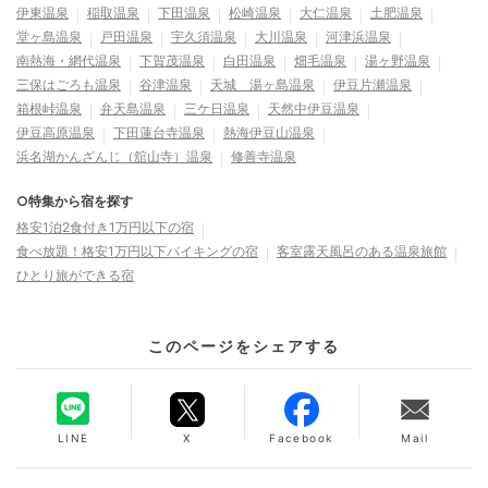
堂ヶ島温泉
戸田温泉
宇久須温泉
大川温泉
河津浜温泉
南熱海・網代温泉
下賀茂温泉
白田温泉
畑毛温泉
湯ヶ野温泉
三保はごろも温泉
谷津温泉
天城 湯ヶ島温泉
伊豆片瀬温泉
箱根峠温泉
弁天島温泉
三ケ日温泉
天然中伊豆温泉
伊豆高原温泉
下田蓮台寺温泉
熱海伊豆山温泉
浜名湖かんざんじ（舘山寺）温泉
修善寺温泉
○特集から宿を探す
格安1泊2食付き1万円以下の宿
食べ放題！格安1万円以下バイキングの宿
客室露天風呂のある温泉旅館
ひとり旅ができる宿
このページをシェアする
LINE
X
Facebook
Mail