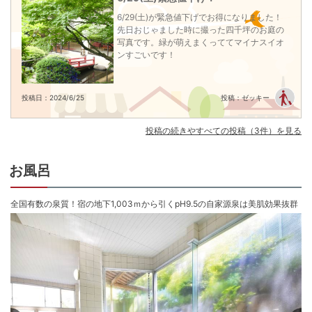
チェックアウト 〜10:00
先日おじゃました時に撮った四千坪のお庭の
写真です。緑が萌えまくっててマイナスイオ
ンすごいです！
投稿日：2024/6/25
投稿：ゼッキー
投稿の続きやすべての投稿（3件）を見る
お風呂
全国有数の泉質！宿の地下1,003ｍから引くpH9.5の自家源泉は美肌効果抜群