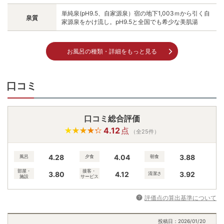
泉質
家源泉をかけ流し。pH9.5と全国でも希少な美肌湯
お風呂の種類・詳細をもっと見る
口コミ
口コミ総合評価
4.12
点
（全25件）
4.28
4.04
3.88
風呂
夕食
朝食
部屋・
接客・
3.80
4.12
3.92
清潔さ
施設
サービス
評価点の算出基準について
投稿日：
2026/01/20
宿泊者：
70代男性（男性1名+女性1名の計2名で宿泊）