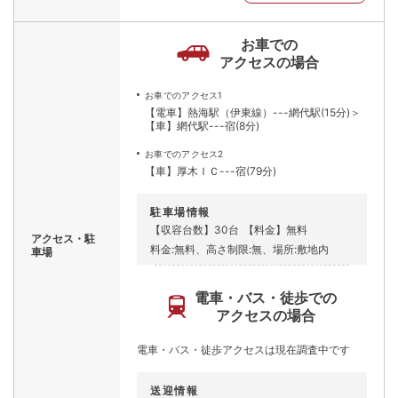
お車での
アクセスの場合
お車でのアクセス1
【電車】熱海駅（伊東線）---網代駅(15分)＞
【車】網代駅---宿(8分)
お車でのアクセス2
【車】厚木ＩＣ---宿(79分)
駐車場情報
【収容台数】30台
【料金】無料
アクセス・駐
料金:無料、高さ制限:無、場所:敷地内
車場
電車・バス・徒歩での
アクセスの場合
電車・バス・徒歩アクセスは現在調査中です
送迎情報
網代駅～宿 定時運行送迎バス 【お迎え
時間】14:50,15:50,17:00（最終）