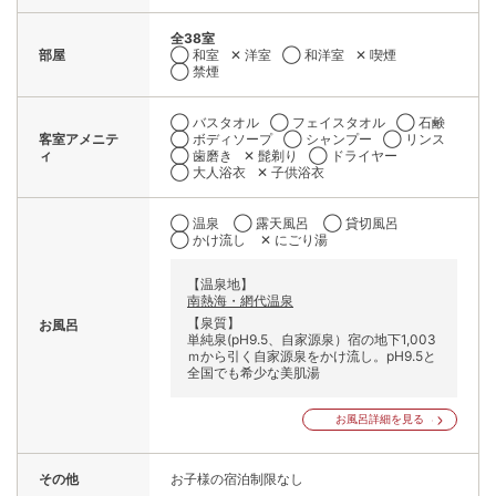
全38室
部屋
◯ 和室
✕ 洋室
◯ 和洋室
✕ 喫煙
◯ 禁煙
◯ バスタオル
◯ フェイスタオル
◯ 石鹸
客室アメニテ
◯ ボディソープ
◯ シャンプー
◯ リンス
ィ
◯ 歯磨き
✕ 髭剃り
◯ ドライヤー
◯ 大人浴衣
✕ 子供浴衣
◯ 温泉
◯ 露天風呂
◯ 貸切風呂
◯ かけ流し
✕ にごり湯
【温泉地】
南熱海・網代温泉
【泉質】
お風呂
単純泉(pH9.5、自家源泉）宿の地下1,003
ｍから引く自家源泉をかけ流し。pH9.5と
全国でも希少な美肌湯
お風呂詳細を見る
その他
お子様の宿泊制限なし