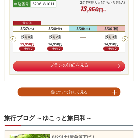
円～
安値
最安値
最
6(水)
8/27(木)
8/28(金)
8/29(土)
8/30(日)
8/
残り
4
室
残り
2
室
残り
3
室
残
Previous
50
円
13,950
円
14,950
円
14,950
円
13,
合せ
予約
予約
予約
プランの詳細を見る
宿について詳しく見る
松風苑は網代港に近い下多賀地区にあり、熱海の南に位置。ホテルの自慢は
料理とサービス、その他4千坪の庭と温泉も！一万坪の敷地の中にある4千坪
の庭には、滝や小川が流れ、季節ごと色々な草花を楽しめる。温泉はＰＨ
旅行ブログ ～ゆこっと旅日和～
９．５の泉質で美肌効果満点！しかも飲める温泉として人気抜群。便秘がち
の人や胃腸の弱い人には特に効能があるといわれおすすめ。

6/29(土)緊急値下げ！
※全客室内Wi-Fi設置有
チェックイン15:00〜17:00
6/29(土)が緊急値下げでお得になりました！