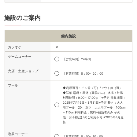
施設のご案内
館内施設
✕
カラオケ
ゲームコーナー
◯
【営業時間】24時間
売店・土産ショップ
◯
【営業時間】8：00～20：00
プール
◆利用可否：イン前（可）/アウト後（可）
◆詳細 場所：屋外（夏季のみ） 水温：常温
利用時間：9:00～17:00まで※予定 営業期間：
2025年7月19日～8月31日※予定 長さ：大人
◯
用プール 20m 深さ：大人用プール 100cm
～110㎝ 利用料金：無料※宿泊者のみ その
他：お子様だけのご利用不可 ※2025年4月更
新
喫茶コーナー
◯
【営業時間】8：00～10：00