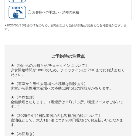
お客様への手洗い・消毒の依頼
※
2023/05/25時点の情報のため、宿泊日により当日の対応が変更となる可能性がございま
す。
ご予約時の注意点
★【宿からのお知らせ/チェックインについて】
夕食開始時間が18:00のため、チェックインは17:00までにお済ませく
ださい。
★【客室から男性大浴場への移動は階段あり】
客室から男性用大浴場への移動は約15段の階段ががあります。
★【全館禁煙】
全館禁煙となります。（喫煙所は２Fに1ヵ所、喫煙ブースがございま
す。）
★【2025年4月1日以降宿泊のお客様/宿泊税について】
宿泊税として、大人1名1泊につき200円現地にてお支払いいただきま
す。
★【布団敷き】
布団敷きはセルフサービスとなります。