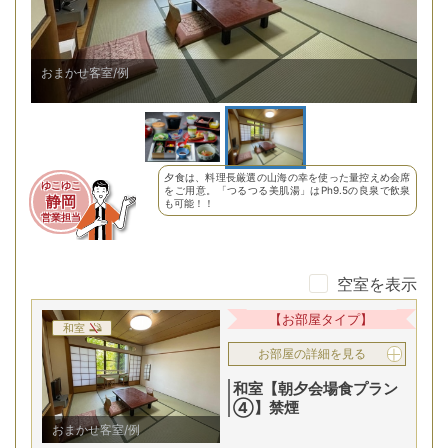
量控えめ会席/例
お
夕食は、料理長厳選の山海の幸を使った量控えめ会席
ゆこゆこ
をご用意。「つるつる美肌湯」はPh9.5の良泉で飲泉
静岡
も可能！！
営業担当
空室を表示
【お部屋タイプ】
和室
お部屋の詳細を見る
和室【朝夕会場食プラン
④】禁煙
おまかせ客室/例
2
名
1
室時大人1名あたり(税込)
申込番号
5206-W1011
13
,
950