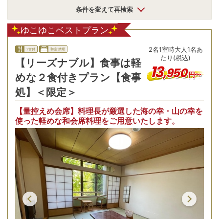
条件を変えて再検索
ゆこゆこベストプラン
2
名
1
室時
大人1名あ
2食付
和室:禁煙
たり(税込)
【リーズナブル】食事は軽
13
,
950
円〜
めな２食付きプラン【食事
処】＜限定＞
【量控えめ会席】料理長が厳選した海の幸・山の幸を
使った軽めな和会席料理をご用意いたします。