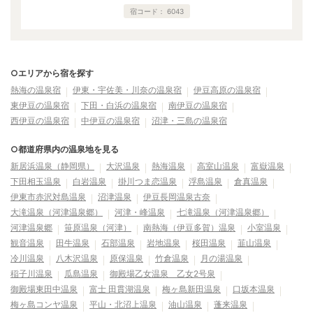
宿コード：
6043
○エリアから宿を探す
熱海の温泉宿
伊東・宇佐美・川奈の温泉宿
伊豆高原の温泉宿
東伊豆の温泉宿
下田・白浜の温泉宿
南伊豆の温泉宿
西伊豆の温泉宿
中伊豆の温泉宿
沼津・三島の温泉宿
○都道府県内の温泉地を見る
新居浜温泉（静岡県）
大沢温泉
熱海温泉
高室山温泉
富嶽温泉
下田相玉温泉
白岩温泉
掛川つま恋温泉
浮島温泉
倉真温泉
伊東市赤沢対島温泉
沼津温泉
伊豆長岡温泉古奈
大滝温泉（河津温泉郷）
河津・峰温泉
七滝温泉（河津温泉郷）
河津温泉郷
笹原温泉（河津）
南熱海（伊豆多賀）温泉
小室温泉
観音温泉
田牛温泉
石部温泉
岩地温泉
桜田温泉
韮山温泉
冷川温泉
八木沢温泉
原保温泉
竹倉温泉
月の湯温泉
稲子川温泉
瓜島温泉
御殿場乙女温泉 乙女2号泉
御殿場東田中温泉
富士 田貫湖温泉
梅ヶ島新田温泉
口坂本温泉
梅ヶ島コンヤ温泉
平山・北沼上温泉
油山温泉
蓬来温泉