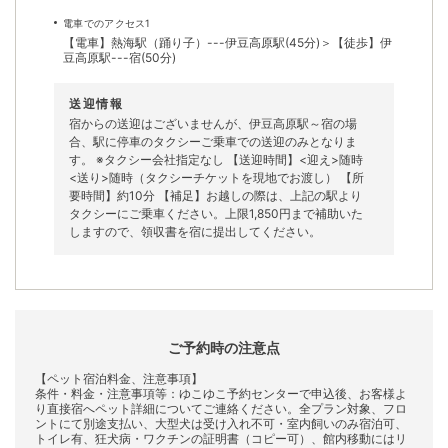
電車でのアクセス1
【電車】熱海駅（踊り子）---伊豆高原駅(45分)＞【徒歩】伊
豆高原駅---宿(50分)
送迎情報
宿からの送迎はございませんが、伊豆高原駅～宿の場
合、駅に停車のタクシーご乗車での送迎のみとなりま
す。 ※タクシー会社指定なし 【送迎時間】<迎え>随時
<送り>随時（タクシーチケットを現地でお渡し） 【所
要時間】約10分 【補足】お越しの際は、上記の駅より
タクシーにご乗車ください。上限1,850円まで補助いた
しますので、領収書を宿に提出してください。
ご予約時の注意点
【ペット宿泊料金、注意事項】
条件・料金・注意事項等：ゆこゆこ予約センターで申込後、お客様よ
り直接宿へペット詳細についてご連絡ください。全プラン対象、フロ
ントにて別途支払い、大型犬は受け入れ不可・室内飼いのみ宿泊可、
トイレ有、狂犬病・ワクチンの証明書（コピー可）、館内移動にはリ