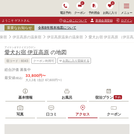
0
0
メ
メニュー
電話予約
クーポン
予約照会
お気に入り
ニ
ュ
ようこそ ゲストさん
ゆこゆこについて
新規会員登録
ログイン
ー
重要なお知らせ
令和8年熊本地震について
を
開
泉宿
伊豆高原の温泉宿
伊豆高原温泉の温泉宿
愛犬お宿 伊豆高原
（伊豆高
く
アイケンオヤドイズコウゲン
愛犬お宿 伊豆高原
の地図
お気に入り登録する
宿コード :
6043
クーポン利用可
募集中
総合評価
33,800円〜
最安値
(税込)
大人2名 (合計 67,600円〜)
基本情報
お風呂
宿泊プラン
予約
写真
口コミ
アクセス
クーポン