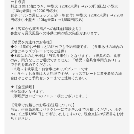
ード必須
料金:１頭１泊につき、中型犬（20kg未満）⇒2750円(税込) 小型犬
（10kg未満）⇒2200円(税込)
食事：ワンコ用ビュッフェ(夕・朝食付）中型犬（20kg未満）⇒2,200
円(税込) 小型犬（10kg未満）⇒1,650円(税込)
★【客室から露天風呂への移動は階段あり】
客室から露天風呂への移動は約20段の階段があります。
【幼児をお連れのお客様】
◆0～2歳のお子様：どの区分でも予約可能です。（食事ありの場合の
夕食はキッズプレートでのご提供）
◆3歳以上のお子様は「寝具食事付」となります。（寝具のみ、食事
のみ、両方なしはご選択できません）「幼児（寝具食事両方あり）」
で予約を進めてください。
・3歳～未就学児：お食事はキッズプレートです
・小学生：お食事は大人料理ですが、キッズプレートに変更希望の場
合はゆこゆこ予約センターまでご連絡ください。
★【全室禁煙】
全室禁煙となります。
（喫煙所はロビーのフロント横にございます。）
【電車でお越しのお客様/送迎について】
当日、伊豆高原駅よりタクシーにてホテルまでお越しください。ホテ
ルにて上限1,850円まで補助いたしますので、現金支払の領収書をお持
ちください。