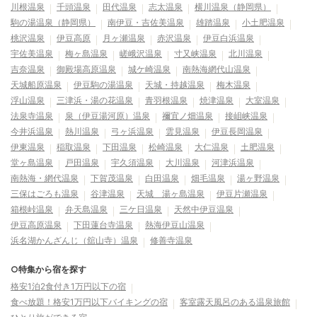
川根温泉
千頭温泉
田代温泉
志太温泉
横川温泉（静岡県）
駒の湯温泉（静岡県）
南伊豆・吉佐美温泉
雄踏温泉
小土肥温泉
桃沢温泉
伊豆高原
月ヶ瀬温泉
赤沢温泉
伊豆白浜温泉
宇佐美温泉
梅ヶ島温泉
嵯峨沢温泉
寸又峡温泉
北川温泉
吉奈温泉
御殿場高原温泉
城ケ崎温泉
南熱海網代山温泉
天城船原温泉
伊豆駒の湯温泉
天城・持越温泉
梅木温泉
浮山温泉
三津浜・湯の花温泉
青羽根温泉
焼津温泉
大室温泉
法泉寺温泉
泉（伊豆湯河原）温泉
禰宜ノ畑温泉
接岨峡温泉
今井浜温泉
熱川温泉
弓ヶ浜温泉
雲見温泉
伊豆長岡温泉
伊東温泉
稲取温泉
下田温泉
松崎温泉
大仁温泉
土肥温泉
堂ヶ島温泉
戸田温泉
宇久須温泉
大川温泉
河津浜温泉
南熱海・網代温泉
下賀茂温泉
白田温泉
畑毛温泉
湯ヶ野温泉
三保はごろも温泉
谷津温泉
天城 湯ヶ島温泉
伊豆片瀬温泉
箱根峠温泉
弁天島温泉
三ケ日温泉
天然中伊豆温泉
伊豆高原温泉
下田蓮台寺温泉
熱海伊豆山温泉
浜名湖かんざんじ（舘山寺）温泉
修善寺温泉
○特集から宿を探す
格安1泊2食付き1万円以下の宿
食べ放題！格安1万円以下バイキングの宿
客室露天風呂のある温泉旅館