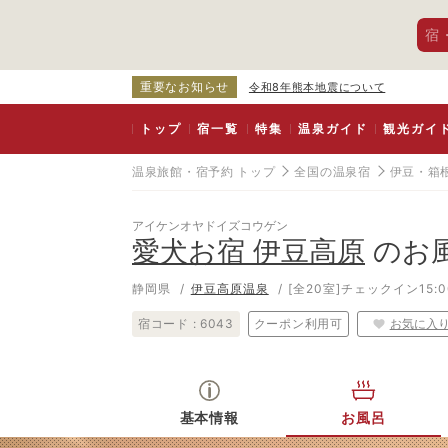
宿
重要なお知らせ
令和8年熊本地震について
トップ
宿一覧
特集
温泉ガイド
観光ガイ
温泉旅館・宿予約 トップ
全国の温泉宿
伊豆・箱
アイケンオヤドイズコウゲン
愛犬お宿 伊豆高原
のお
静岡県
伊豆高原温泉
[全20室]
チェックイン15:0
宿コード :
6043
クーポン利用可
お気に入
基本情報
お風呂