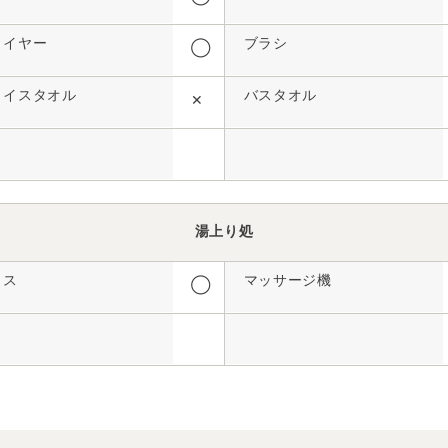
ライヤー
ブラシ
◯
ェイスタオル
バスタオル
✕
湯上り処
イス
マッサージ機
◯