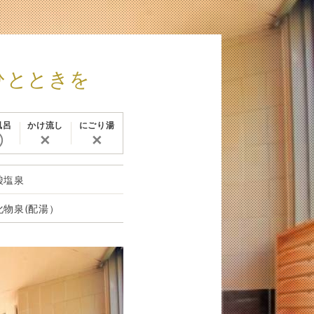
ひとときを
風呂
かけ流し
にごり湯
◯
✕
✕
酸塩泉
化物泉(配湯）