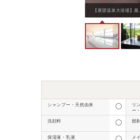
【展望温泉大浴場】最
シャンプー・天然由来
リ
◯
ー
洗顔料
髭
◯
保湿液・乳液
メ
◯