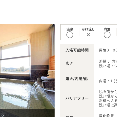
温泉
かけ流し
内湯
◯
✕
◯
入浴可能時間
男性0：0
浴槽： 内
広さ
洗い場：
露天/内湯/他
内湯：1 (
脱衣所か
洗い場か
バリアフリー
浴槽へ入
洗い場に
める
塩化物泉