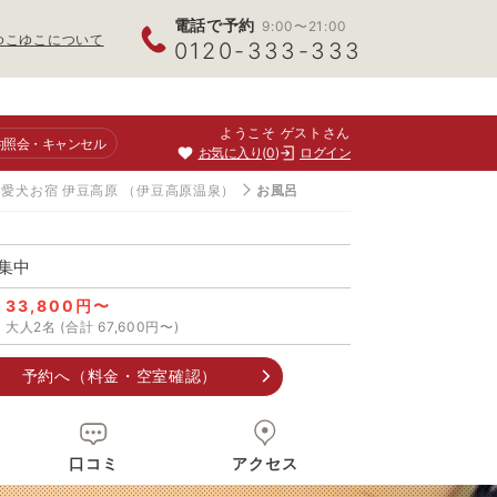
電話で予約
9:00〜21:00
ゆこゆこについて
0120-333-333
ようこそ ゲストさん
約照会
・キャンセル
お気に入り
0
ログイン
愛犬お宿 伊豆高原
（伊豆高原温泉）
お風呂
集中
33,800円〜
大人2名 (合計 67,600円〜)
予約へ（料金・空室確認）
口コミ
アクセス