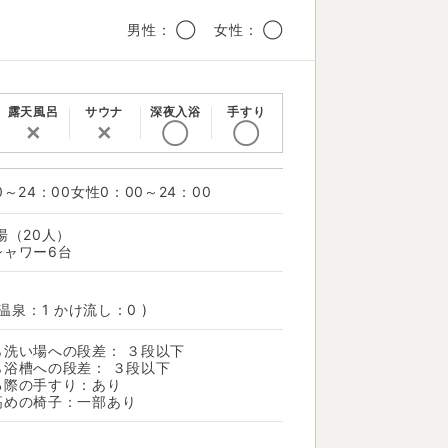
男性： ◯ 女性： ◯
露天風呂
サウナ
深夜入浴
手すり
✕
✕
◯
◯
0～24：00女性0：00～24：00
湯（20人）
シャワー6台
 温泉：1 かけ流し：0 )
ら洗い場への段差： ３段以下
ら浴槽への段差： ３段以下
る際の手すり：あり
高めの椅子：一部あり