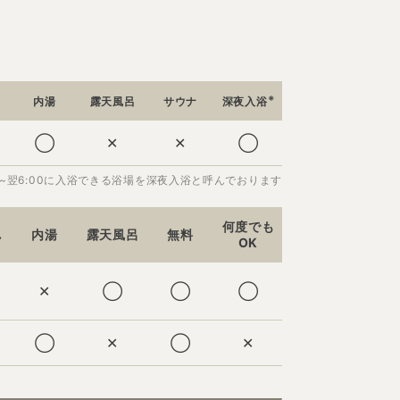
※
内湯
露天風呂
サウナ
深夜入浴
◯
✕
✕
◯
00~翌6:00に入浴できる浴場を深夜入浴と呼んでおります
何度でも
し
内湯
露天風呂
無料
OK
✕
◯
◯
◯
◯
✕
◯
✕