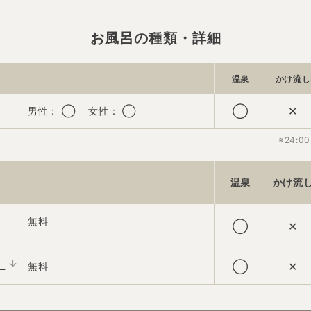
お風呂の種類・詳細
温泉
かけ流し
◯
✕
男性： ◯ 女性： ◯
※24:
温泉
かけ流
無料
◯
✕
」
◯
✕
無料