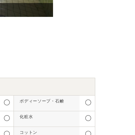
【貸切露天風呂】伊豆の大自然と湯
ボディーソープ・石鹸
◯
◯
化粧水
◯
◯
コットン
◯
◯