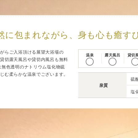
然に包まれながら、身も心も癒す
ながらご入浴頂ける展望大浴場の
温泉
露天風呂
貸切
の貸切露天風呂や貸切内風呂も無料
◯
◯
は無色透明のナトリウム塩化物硫
なじむ柔らかな温泉でございます。
硫
泉質
塩