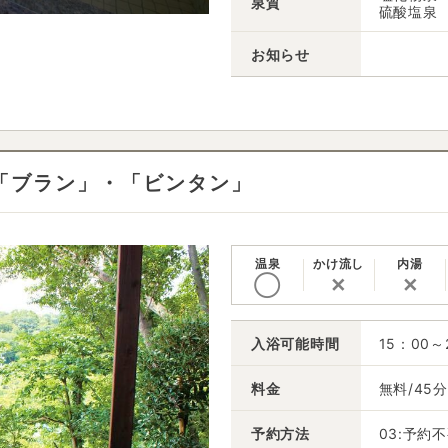
泉質
硫酸塩泉
お知らせ
「ブラン」・「ビンタン」
温泉
かけ流し
内湯
◯
✕
✕
入浴可能時間
15：00～
料金
無料/45分
予約方法
03:予約