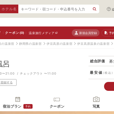
・ホテル名
ド
クーポン
(0)
新規会員登録
予
温泉旅行メディア
根の温泉宿
静岡県の温泉宿
伊豆高原の温泉宿
伊豆高原温泉の温泉宿
募
総合評価
風呂
最安値
(税込)
0〜21:00
チェックアウト 〜11:00
り登録する
宿泊プラン
クーポン
写真
予約