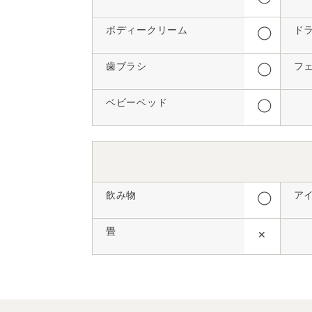
ボディークリーム
ド
◯
歯ブラシ
フ
◯
ベビーベッド
◯
飲み物
ア
◯
畳
✕