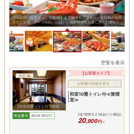
金目鯛の姿煮
【金目鯛の姿煮＆カニ足盛/例】金目鯛＆カニプラン～金目鯛の姿
ください！
＆カニ足盛～テーブルにいっぱいの海鮮料理をお楽しみください！
空室を表示
【お部屋タイプ】
和室
お部屋の詳細を見る
和室10畳トイレ付≪禁煙
室≫
【和室10畳トイレ付≪禁煙室
≫/例】和室10畳のお部屋で
2
名
1
室時大人1名あたり(税込)
す。お風呂は付いておりませ
申込番号
8536-W1011
20
,
900
ん。大浴場又は貸切露天をご
円～
利用ください。 お部屋から
駿河湾をご覧いただけます