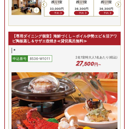
残り
1
室
残り
1
室
残り
1
室
Previous
33,000
円
36,300
円
36,300
円
予約
予約
予約
【専用ダイニング個室】海鮮づくし～ボイル伊勢エビ＆活アワ
ビ陶板蒸し＆サザエ壺焼き≪貸切風呂無料≫
*
2
名
1
室時大人1名あたり(税込)
申込番号
8536-W1011
27
,
500
円～