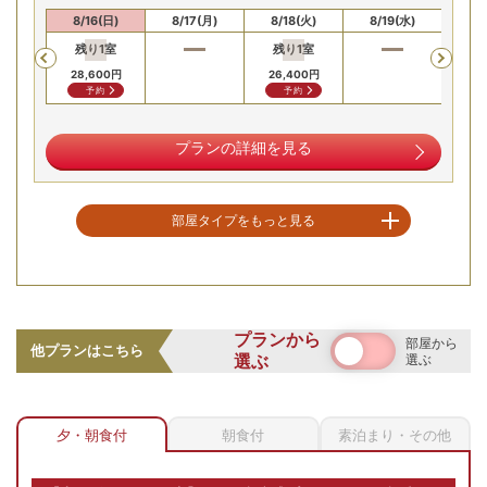
(土)
8/16(日)
8/17(月)
8/18(火)
8/19(水)
8/
残り
1
室
残り
1
室
Previous
28,600
円
26,400
円
予約
予約
プランの詳細を見る
部屋タイプをもっと見る
空室を表示
【お部屋タイプ】
和洋室
プランから
部屋から
お部屋の詳細を見る
他プランはこちら
選ぶ
選ぶ
和ベッド客室（10畳+広
縁）≪禁煙室≫
【和ベッド客室（10畳+広
夕・朝食付
朝食付
素泊まり・その他
縁）≪禁煙室≫/例】広々と
2
名
1
室時大人1名あたり(税込)
した10畳の和室に、ローベッ
申込番号
8536-W1011
23
,
100
ドを配したモダンな空間。バ