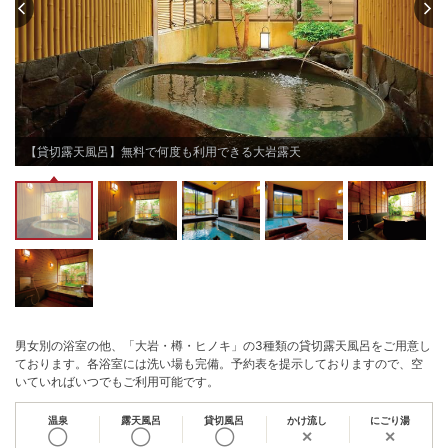
チェックアウト 〜10:00
【貸切露天風呂】無料で何度も利用できる大岩露天
男女別の浴室の他、「大岩・樽・ヒノキ」の3種類の貸切露天風呂をご用意し
ております。各浴室には洗い場も完備。予約表を提示しておりますので、空
いていればいつでもご利用可能です。
温泉
露天風呂
貸切風呂
かけ流し
にごり湯
◯
◯
◯
✕
✕