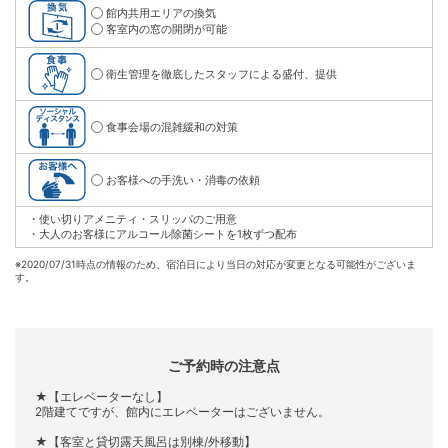
館内共用エリアの換気
客室内の窓の開閉が可能
衛生管理を徹底したスタッフによる盛付、提供
食事会場の混雑緩和の対策
お客様への手洗い・消毒の依頼
・使い切りアメニティ・スリッパのご用意
・大人のお客様にアルコール除菌シートを1枚ずつ配布
※
2020/07/31時点の情報のため、宿泊日により当日の対応が変更となる可能性がございま
す。
ご予約時の注意点
★【エレベーターなし】
2階建てですが、館内にエレベーターはございません。
★【客室と貸切露天風呂は別棟/外移動】