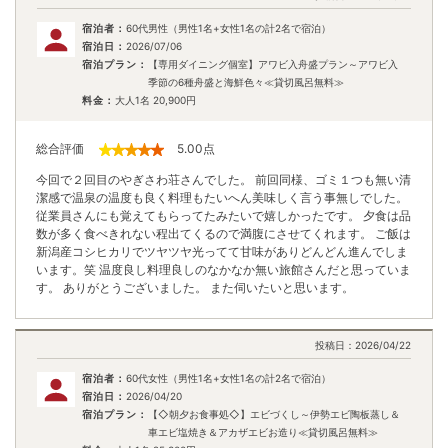
宿泊者：
60代男性（男性1名+女性1名の計2名で宿泊）
宿泊日：
2026/07/06
宿泊プラン：
【専用ダイニング個室】アワビ入舟盛プラン～アワビ入
季節の6種舟盛と海鮮色々≪貸切風呂無料≫
料金：
大人1名
20,900
円
総合評価
5.00
点
今回で２回目のやぎさわ荘さんでした。 前回同様、ゴミ１つも無い清
潔感で温泉の温度も良く料理もたいへん美味しく言う事無しでした。
従業員さんにも覚えてもらってたみたいで嬉しかったです。 夕食は品
数が多く食べきれない程出てくるので満腹にさせてくれます。 ご飯は
新潟産コシヒカリでツヤツヤ光ってて甘味がありどんどん進んでしま
います。笑 温度良し料理良しのなかなか無い旅館さんだと思っていま
す。 ありがとうございました。 また伺いたいと思います。
投稿日：
2026/04/22
宿泊者：
60代女性（男性1名+女性1名の計2名で宿泊）
宿泊日：
2026/04/20
宿泊プラン：
【◇朝夕お食事処◇】エビづくし～伊勢エビ陶板蒸し＆
車エビ塩焼き＆アカザエビお造り≪貸切風呂無料≫