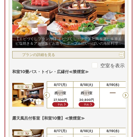
【エビづくしプラン/例】エビづくし～伊勢エビ陶板蒸し＆車エ
ビ塩焼き＆アカザエビお造り～テーブルにいっぱいの海鮮料理を
お楽しみください！
プランの詳細を見る
空室を表示
和室10畳バス・トイレ・広縁付≪禁煙室≫
8/15(土)
8/16(日)
8/17(月)
8/18(火)
8/19(水)
8/
和室
残り
1
室
残り
1
室
Previous
27,500
円
30,800
円
予約
予約
露天風呂付客室【和室10畳】≪禁煙室≫
8/15(土)
8/16(日)
8/17(月)
8/18(火)
8/19(水)
8/
和室