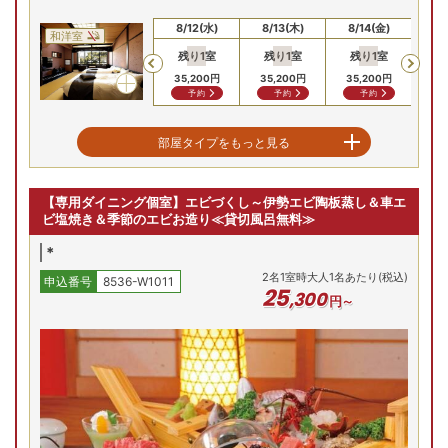
8/10(月)
8/11(火)
8/12(水)
8/13(木)
8/14(金)
8/
和洋室
残り
1
室
残り
1
室
残り
1
室
残
Previous
35,200
円
35,200
円
35,200
円
35
予約
予約
予約
露天風呂付客室【洋室15畳】≪禁煙室≫
部屋タイプをもっと見る
8/10(月)
8/11(火)
8/12(水)
8/13(木)
8/14(金)
8/
洋室
【専用ダイニング個室】エビづくし～伊勢エビ陶板蒸し＆車エ
残り
1
室
残
Previous
ビ塩焼き＆季節のエビお造り≪貸切風呂無料≫
40,700
円
40
予約
*
2
名
1
室時大人1名あたり(税込)
申込番号
8536-W1011
25
,
300
円～