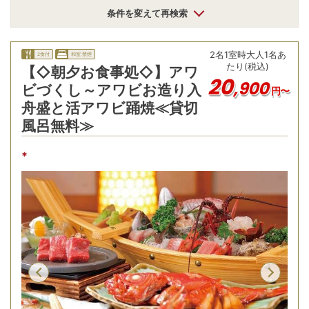
条件を変えて再検索
2
名
1
室時
大人1名あ
2食付
和室:禁煙
たり(税込)
【◇朝夕お食事処◇】アワ
20
,
900
ビづくし～アワビお造り入
円〜
舟盛と活アワビ踊焼≪貸切
風呂無料≫
*