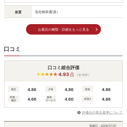
塩化物泉(配湯）
泉質
お風呂の種類・詳細をもっと見る
口コミ
口コミ総合評価
4.93
点
（全15件）
4.86
4.86
4.86
風呂
夕食
朝食
部屋・
接客・
4.66
4.60
4.86
清潔さ
施設
サービス
評価点の算出基準について
投稿日：
2026/07/07