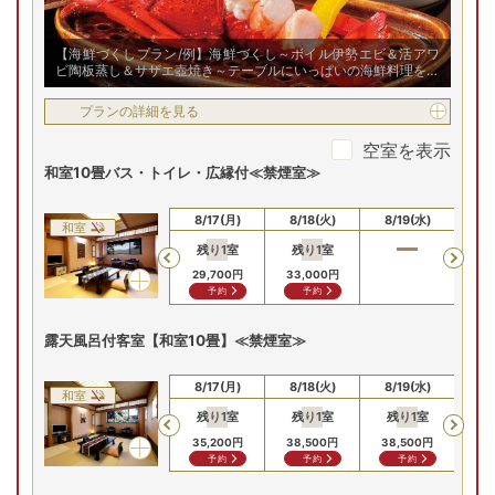
【海鮮づくしプラン/例】海鮮づくし～ボイル伊勢エビ＆活アワ
ビ陶板蒸し＆サザエ壺焼き～テーブルにいっぱいの海鮮料理をお
楽しみください！
プランの詳細を見る
空室を表示
和室10畳バス・トイレ・広縁付≪禁煙室≫
8/15(土)
8/16(日)
8/17(月)
8/18(火)
8/19(水)
8/
和室
残り
1
室
残り
1
室
Previous
29,700
円
33,000
円
予約
予約
露天風呂付客室【和室10畳】≪禁煙室≫
8/15(土)
8/16(日)
8/17(月)
8/18(火)
8/19(水)
8/
和室
残り
1
室
残り
1
室
残り
1
室
Previous
35,200
円
38,500
円
38,500
円
予約
予約
予約