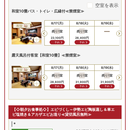
には温泉の専用露天風呂を設
空室を表示
えております。バス・トイレ
和室10畳バス・トイレ・広縁付≪禁煙室≫
付
(火)
8/12(水)
8/13(木)
8/14(金)
8/15(土)
8/
残り
1
室
残り
1
室
Previous
8/15(土)
8/16(日)
8/17(月)
8/18(火)
8/19(水)
8/
和室
36,300
円
36,300
円
残り
1
室
残り
1
室
Previous
予約
予約
23,100
円
26,400
円
予約
予約
プランの詳細を見る
露天風呂付客室【和室10畳】≪禁煙室≫
8/15(土)
8/16(日)
8/17(月)
8/18(火)
8/19(水)
8/
和室
残り
1
室
残り
1
室
残り
1
室
Previous
28,600
円
31,900
円
31,900
円
予約
予約
予約
【◇朝夕お食事処◇】エビづくし～伊勢エビ陶板蒸し＆車エ
ビ塩焼き＆アカザエビお造り≪貸切風呂無料≫
*