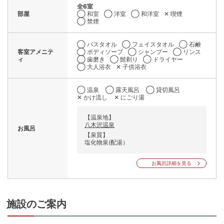
全6室
部屋
◯ 和室
◯ 洋室
◯ 和洋室
✕ 喫煙
◯ 禁煙
◯ バスタオル
◯ フェイスタオル
◯ 石鹸
客室アメニテ
◯ ボディソープ
◯ シャンプー
◯ リンス
ィ
◯ 歯磨き
◯ 髭剃り
◯ ドライヤー
◯ 大人浴衣
✕ 子供浴衣
◯ 温泉
◯ 露天風呂
◯ 貸切風呂
✕ かけ流し
✕ にごり湯
【温泉地】
八木沢温泉
お風呂
【泉質】
塩化物泉(配湯）
お風呂詳細を見る
施設のご案内