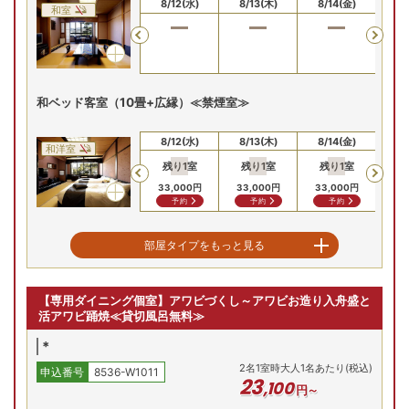
8/10(月)
8/11(火)
8/12(水)
8/13(木)
8/14(金)
8/
和室
Previous
和ベッド客室（10畳+広縁）≪禁煙室≫
8/10(月)
8/11(火)
8/12(水)
8/13(木)
8/14(金)
8/
和洋室
残り
1
室
残り
1
室
残り
1
室
残
Previous
33,000
円
33,000
円
33,000
円
33
予約
予約
予約
露天風呂付客室【洋室15畳】≪禁煙室≫
部屋タイプをもっと見る
8/10(月)
8/11(火)
8/12(水)
8/13(木)
8/14(金)
8/
洋室
【専用ダイニング個室】アワビづくし～アワビお造り入舟盛と
残り
1
室
残
Previous
活アワビ踊焼≪貸切風呂無料≫
38,500
円
38
予約
*
2
名
1
室時大人1名あたり(税込)
申込番号
8536-W1011
23
,
100
円～