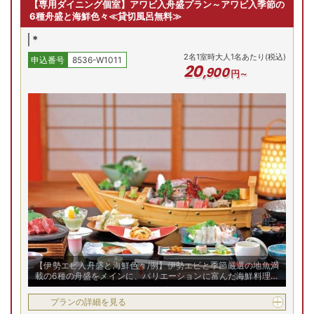
円～
【専用ダイニング個室】アワビ入舟盛プラン～アワビ入季節の
ス・トイレ付
6種舟盛と海鮮色々≪貸切風呂無料≫
*
(火)
8/12(水)
8/13(木)
8/14(金)
8/15(土)
8/
2
名
1
室時大人1名あたり(税込)
申込番号
8536-W1011
残り
1
室
残り
1
室
残り
1
室
残り
1
室
残
Previous
20
,
900
円～
30,800
円
30,800
円
30,800
円
30,800
円
30,
予約
予約
予約
予約
プランの詳細を見る
空室を表示
【お部屋タイプ】
洋室
お部屋の詳細を見る
露天風呂付客室【洋室15
畳】≪禁煙室≫
【伊勢エビ入舟盛と海鮮色々/例】伊勢エビと季節厳選の地魚満
【露天風呂付客室(洋室15
載の6種の舟盛をメインに、バリエーションに富んだ海鮮料理の
畳)≪禁煙室≫/例】広々とし
数々をお楽しみ下さい
2
名
1
室時大人1名あたり(税込)
た15畳ワンフロアの洋室に、
申込番号
8536-W1011
28
プランの詳細を見る
,
600
ベッドスペースとリビングス
円～
ペースを設けました。テラス