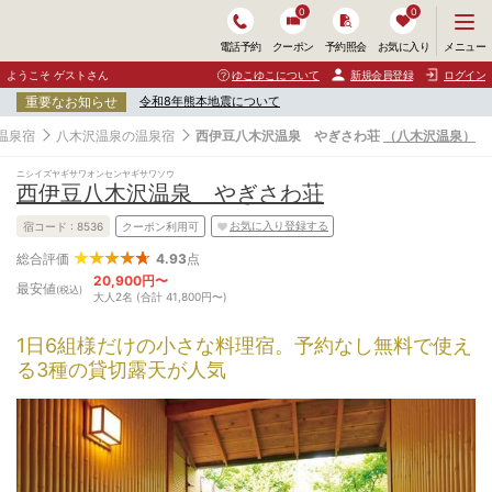
0
0
メ
メニュー
電話予約
クーポン
予約照会
お気に入り
ニ
ュ
ようこそ ゲストさん
ゆこゆこについて
新規会員登録
ログイン
ー
重要なお知らせ
令和8年熊本地震について
を
開
温泉宿
八木沢温泉の温泉宿
西伊豆八木沢温泉 やぎさわ荘
（八木沢温泉）
く
ニシイズヤギサワオンセンヤギサワソウ
西伊豆八木沢温泉 やぎさわ荘
お気に入り登録する
宿コード :
8536
クーポン利用可
4.93
点
総合評価
20,900円〜
最安値
(税込)
大人2名 (合計 41,800円〜)
1日6組様だけの小さな料理宿。予約なし無料で使え
る3種の貸切露天が人気