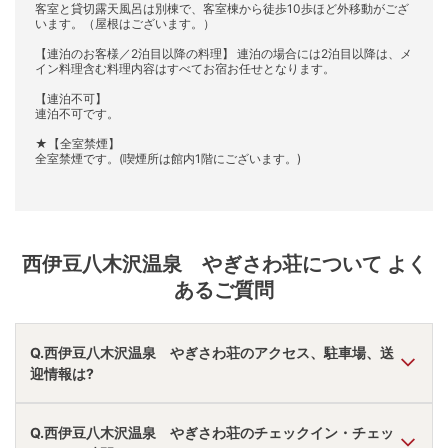
客室と貸切露天風呂は別棟で、客室棟から徒歩10歩ほど外移動がござ
います。（屋根はございます。）
【連泊のお客様／2泊目以降の料理】 連泊の場合には2泊目以降は、メ
イン料理含む料理内容はすべてお宿お任せとなります。
【連泊不可】
連泊不可です。
★【全室禁煙】
全室禁煙です。(喫煙所は館内1階にございます。)
西伊豆八木沢温泉 やぎさわ荘
について よく
あるご質問
Q.西伊豆八木沢温泉 やぎさわ荘のアクセス、駐車場、送
迎情報は?
A.
車で東名沼津ＩＣより90分。
Q.西伊豆八木沢温泉 やぎさわ荘のチェックイン・チェッ
駐車場あり。