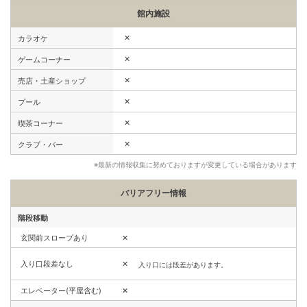
館内施設
✕
カラオケ
✕
ゲームコーナー
✕
売店・土産ショップ
✕
プール
✕
喫茶コーナー
✕
クラブ・バー
※最新の情報収集に努めておりますが変更している場合があります
バリアフリー情報
階段移動
玄関前スロープあり
✕
入り口段差なし
✕
入り口には段差があります。
エレベーター(平屋含む)
✕