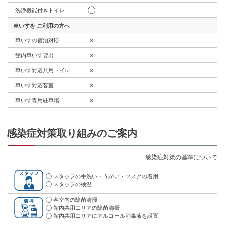
洗浄機能付きトイレ
◯
車いすを
ご利用の方へ
車いすの宿泊対応
✕
館内車いす貸出
✕
車いす対応共用トイレ
✕
車いす対応客室
✕
車いす専用駐車場
✕
感染症対策取り組みのご案内
感染症対策の基準について
スタッフの手洗い・うがい・マスクの着用
スタッフの検温
客室内の除菌清掃
館内共用エリアの除菌清掃
館内共用エリアにアルコール消毒液を設置