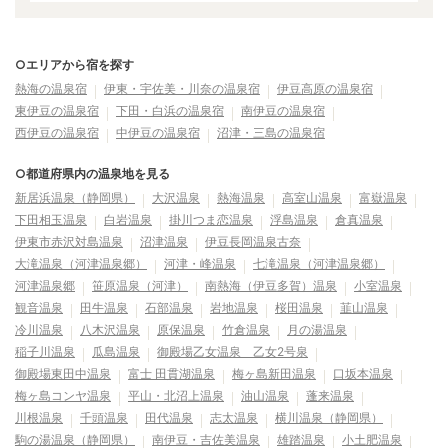
○エリアから宿を探す
熱海の温泉宿
伊東・宇佐美・川奈の温泉宿
伊豆高原の温泉宿
東伊豆の温泉宿
下田・白浜の温泉宿
南伊豆の温泉宿
西伊豆の温泉宿
中伊豆の温泉宿
沼津・三島の温泉宿
○都道府県内の温泉地を見る
新居浜温泉（静岡県）
大沢温泉
熱海温泉
高室山温泉
富嶽温泉
下田相玉温泉
白岩温泉
掛川つま恋温泉
浮島温泉
倉真温泉
伊東市赤沢対島温泉
沼津温泉
伊豆長岡温泉古奈
大滝温泉（河津温泉郷）
河津・峰温泉
七滝温泉（河津温泉郷）
河津温泉郷
笹原温泉（河津）
南熱海（伊豆多賀）温泉
小室温泉
観音温泉
田牛温泉
石部温泉
岩地温泉
桜田温泉
韮山温泉
冷川温泉
八木沢温泉
原保温泉
竹倉温泉
月の湯温泉
稲子川温泉
瓜島温泉
御殿場乙女温泉 乙女2号泉
御殿場東田中温泉
富士 田貫湖温泉
梅ヶ島新田温泉
口坂本温泉
梅ヶ島コンヤ温泉
平山・北沼上温泉
油山温泉
蓬来温泉
川根温泉
千頭温泉
田代温泉
志太温泉
横川温泉（静岡県）
駒の湯温泉（静岡県）
南伊豆・吉佐美温泉
雄踏温泉
小土肥温泉