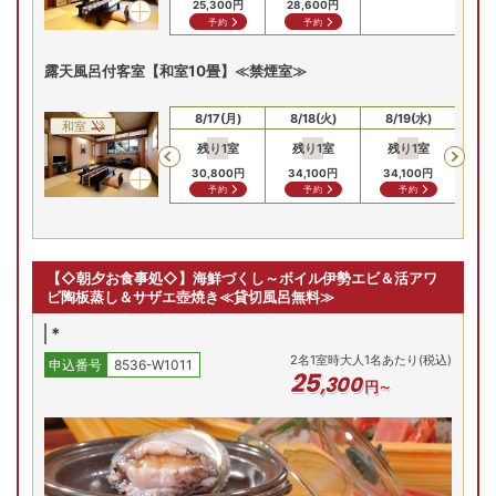
25,300
円
28,600
円
予約
予約
露天風呂付客室【和室10畳】≪禁煙室≫
8/15(土)
8/16(日)
8/17(月)
8/18(火)
8/19(水)
8/
和室
残り
1
室
残り
1
室
残り
1
室
Previous
30,800
円
34,100
円
34,100
円
予約
予約
予約
【◇朝夕お食事処◇】海鮮づくし～ボイル伊勢エビ＆活アワ
ビ陶板蒸し＆サザエ壺焼き≪貸切風呂無料≫
*
2
名
1
室時大人1名あたり(税込)
申込番号
8536-W1011
25
,
300
円～