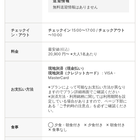
送迎情報
無料送迎情報はありません
チェックイ
チェックイン
15:00〜17:00
/
チェックアウト
ン・アウト
〜10:00
最安値
(税込)
料金
20,900 円〜 ※大人1名あたり
現地決済（現金払い）
現地決済（クレジットカード）
：VISA・
MasterCard
※プランによって可能なお支払い方法が異なり
お支払い方法
ますのでプラン詳細画面でご確認ください
※決済方法・利用銘柄に関しては利用期間を設
定している場合がありますので、ページ下部に
ある「ご予約時の注意点」を必ずご確認くださ
い。
◯ 夕食・朝食付き
✕ 夕食付き
✕ 朝食付き
食事
✕ 食事なし