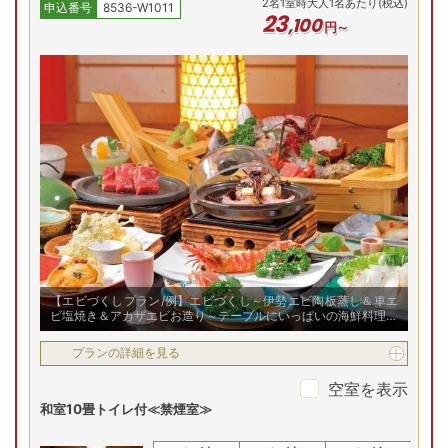
2
名
1
室時大人1名あたり(税込)
申込番号
8536-W1011
23
,
100
円～
【エビづくしプラン/例】エビづくし～伊勢エビ陶板蒸し＆車エ
ビ塩焼き＆アカザエビお造り～テーブルにいっぱいの海鮮料理を
お楽しみください！
プランの詳細を見る
空室を表示
和室10畳トイレ付≪禁煙室≫