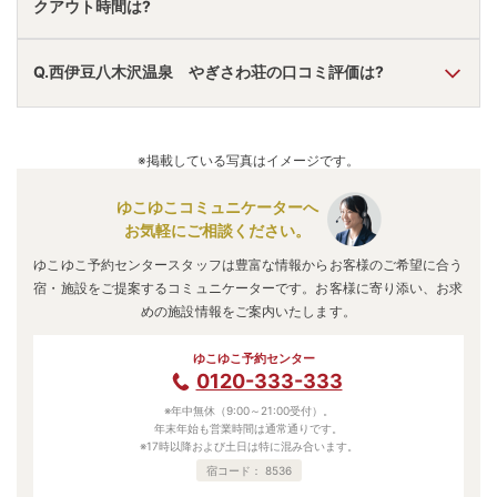
クアウト時間は?
アクセス情報の詳細は
こちら
。
A.
チェックインは
15:00
~
17:00
、チェックアウトは〜
10:00
Q.西伊豆八木沢温泉 やぎさわ荘の口コミ評価は?
です。
※プランによって異なる場合があります。
A.
口コミ総合評価は
4.93
点で、
夕食・風呂評価が最も高いで
す。
※掲載している写真はイメージです。
口コミ情報の詳細は
こちら
。
ゆこゆこコミュニケーターへ
お気軽にご相談ください。
ゆこゆこ予約センタースタッフは豊富な情報からお客様のご希望に合う
宿・施設をご提案するコミュニケーターです。お客様に寄り添い、お求
めの施設情報をご案内いたします。
ゆこゆこ予約センター
0120-333-333
※年中無休（9:00～21:00受付）。
年末年始も営業時間は通常通りです。
※17時以降および土日は特に混み合います。
宿コード：
8536