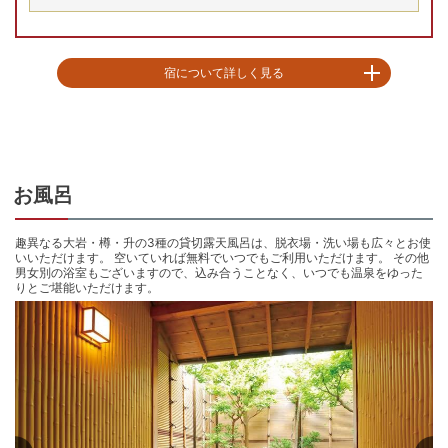
宿について詳しく見る
【アクセス】

伊豆箱根鉄道修善寺駅より車で約40分

【客室】

和室(禁煙)

お風呂
【周辺観光情報】

・土肥金山：車で約3分

趣異なる大岩・樽・升の3種の貸切露天風呂は、脱衣場・洗い場も広々とお使
いいただけます。 空いていれば無料でいつでもご利用いただけます。 その他
・恋人岬：車で約7分

男女別の浴室もございますので、込み合うことなく、いつでも温泉をゆった
りとご堪能いただけます。
【宿のご紹介】

2018年9月貸切露天「樽・枡」を新装＆和室10畳全タイプ新装。 

伊勢エビ盛込5～6種の地魚舟盛とテーブルを埋め尽くす伊勢エビ舟盛プラン
をリーズナブルに。 

予約不要、無料で利用できる3種の貸切露天を全制覇で温泉三昧。 

宿の周辺はのどかな田舎町となっており、近隣には良い釣り場がございま
す。

※全客室内Wi-Fi設置有
チェックイン15:00〜17:00