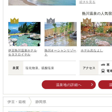
を見て発見したことが
続きを見る
れていたことから“熱川（
唯一の砂浜である海水
熱川温泉
の人気宿
立ち並びどこか南国リ
1
2
3
伊豆熱川温泉ホテル
熱川オーシャンリゾー
ホテル志なよし
セタスロイヤル
ト
車
泉質
塩化物泉、硫酸塩泉
アクセス
電
温泉地の詳細へ
伊豆・箱根
静岡県