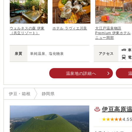
ウェルネスの森 伊東
ホテル ラヴィエ川良
大江戸温泉物語
（共立リゾート）
Premium 伊東ホテル
ニュー岡部
車
泉質
単純温泉、塩化物泉
アクセス
電
温泉地の詳細へ
温
伊豆・箱根
静岡県
伊豆高原
4.5