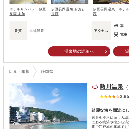
ホテルサンバレー伊豆
伊豆長岡温泉 おおと
伊豆長岡温泉 ホテ
長岡 本館
り荘
茜
車
泉質
単純温泉
アクセス
電車
温泉地の詳細へ
温
伊豆・箱根
静岡県
熱川温泉
（
3.9
綺麗な海を間近に
東を相模湾に面し天城
にある噴湯や櫓から湯煙が
将で江戸城の築城でも