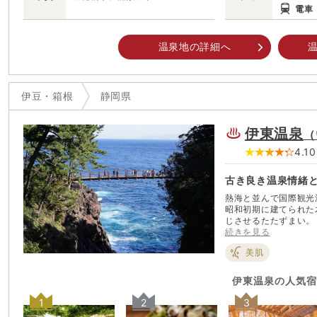
電車
温泉地の詳細へ
温
伊豆・箱根
静岡県
伊東温泉
（
4.10
古き良き温泉情緒
熱海と並んで国際観光
昭和初期に建てられた
じさせるたたずまい。
しながら古き良き時代
続きを見る
東祐親、日蓮上人ゆか
美肌
夫妻などの文人が愛し
飽きることを知らない
慢のお湯に浸かれば、
伊東温泉
の人気宿
せば絶景が広がる城ケ
1
2
3