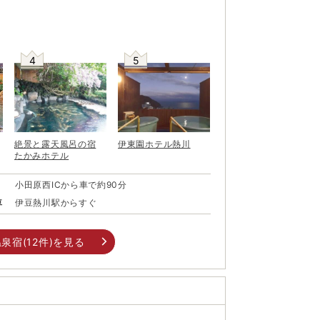
始まりと伝えられている。その“あたたかい川”が流
あたがわ）”という地名になったとも。 東伊豆町
浴場「ＹＯＵ湯ビーチ」沿いは、近代的なホテルが
ゾートを思わせる景観。
4
5
絶景と露天風呂の宿
伊東園ホテル熱川
たかみホテル
小田原西ICから車で約90分
車
伊豆熱川駅からすぐ
温泉宿(
12
件)を見る