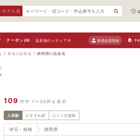
・ホテル名
ド
クーポン
(0)
新規会員登録
予
温泉旅行メディア
地
東海の温泉地
静岡県の温泉地
覧
109
件中 1〜30件を表示
人気順
おすすめ順
口コミ評価順
伊豆・箱根
静岡県