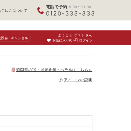
電話で予約
9:00〜21:00
ゆこゆこについて
0120-333-333
ようこそ ゲストさん
約照会
・キャンセル
お気に入り
0
ログイン
静岡県
の宿・温泉旅館・ホテルはこちら＞
アイコンの説明