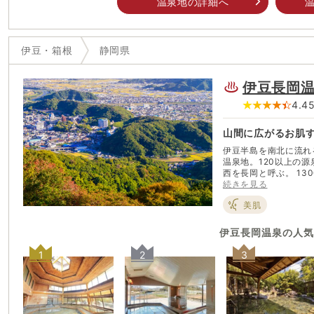
温泉地の詳細へ
温
伊豆・箱根
静岡県
伊豆長岡
4.4
山間に広がるお肌
伊豆半島を南北に流れ
温泉地。120以上の
西を長岡と呼ぶ。 1300年以上の歴史を持つ古奈温泉に比べ、長岡温泉は
比較的新しく明治末期
続きを見る
次ぐ温泉地に成長した。源
美肌
て温暖な気候でいちご
のいちご狩りは例年1
ただいた後は、自慢の
伊豆長岡温泉
の人気
1
2
3