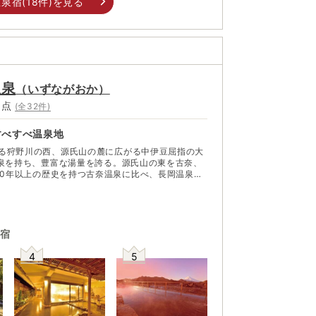
泉宿(
18
件)を見る
温泉
（
いずながおか
）
5
点
(全
32
件)
すべすべ温泉地
る狩野川の西、源氏山の麓に広がる中伊豆屈指の大
源泉を持ち、豊富な湯量を誇る。源氏山の東を古奈、
1907年の開湯。伊豆の玄関口として熱海、伊東に
氏山の山頂からは富士山も望める。 年間を通じ
、みかんなど四季折々のフルーツ狩りも有名。人気
2月中旬から5月上旬まで。甘いフルーツを贅沢にい
お湯ですっきりと汗を流そう！
宿
4
5