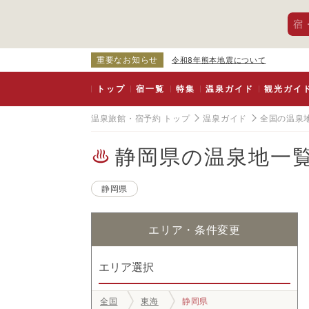
宿
重要なお知らせ
令和8年熊本地震について
トップ
宿一覧
特集
温泉ガイド
観光ガイ
温泉旅館・宿予約 トップ
温泉ガイド
全国の温泉
静岡県の温泉地一
静岡県
エリア・条件変更
エリア選択
全国
東海
静岡県