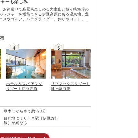
ジャーも楽しみ
、お鉢巡りで絶景も楽しめる大室山と城ヶ崎海岸の
のレジャーを堪能できる伊豆高原にある温泉地。豊
ニスやゴルフ、パラグライダー、釣りやヨット、ス
ど各種スポーツを満喫できるスポットが充実してい
ショップや飲食店をめぐりながらのショッピングや食
さらに個性的な美術館や博物館、ギャラリーなどが
宿
のアートスポットとしても知られ、年代を問わず親
5月には、これらのアート施設を中心に周辺のペンシ
4
5
参加し、伊豆高原エリア全域で「伊豆高原アートフ
される。
ホテル＆スパ アンダ
リブマックスリゾート
リゾート伊豆高原
城ヶ崎海岸
厚木ICから車で約120分
目的地により下車駅（伊豆急行
線）が異なる