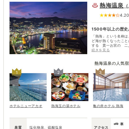
熱海温泉
（
4.2
1500年以上の歴
「熱海」という名称は
ど海が熱くなったこと
する 貫一お宮の 二
も有名な熱海は、15
続きを見る
代将軍徳川吉宗にも愛
はしばしばこの地で重
熱海温泉
の人気宿
に戻ろうとする動きも
ら、名物温泉まんじゅ
1
2
3
ぱいお湯でゆっくり癒
ホテルニューアカオ
熱海玉の湯ホテル
亀の井ホテル 熱海
車
泉質
塩化物泉、硫酸塩泉
アクセス