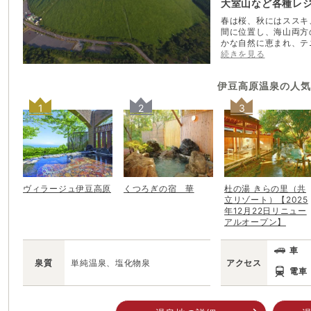
大室山など各種レ
春は桜、秋にはススキ
間に位置し、海山両方
かな自然に恵まれ、テ
キューバダイビングな
続きを見る
る。 また、お洒落な
事も楽しみのひとつ。
伊豆高原温泉
の人気
数多くあり、国内屈指
しまれている。 毎年
1
2
3
ョン、ショップなども
ェスティバル」が開催
ヴィラージュ伊豆高原
くつろぎの宿 華
杜の湯 きらの里（共
立リゾート）【2025
年12月22日リニュー
アルオープン】
車
泉質
単純温泉、塩化物泉
アクセス
電車