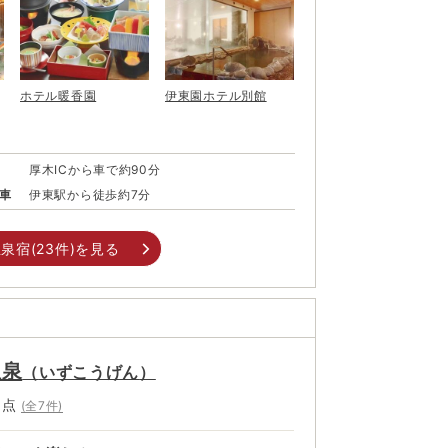
ホテル暖香園
伊東園ホテル別館
厚木ICから車で約90分
車
伊東駅から徒歩約7分
泉宿(
23
件)を見る
温泉
（
いずこうげん
）
5
点
(全
7
件)