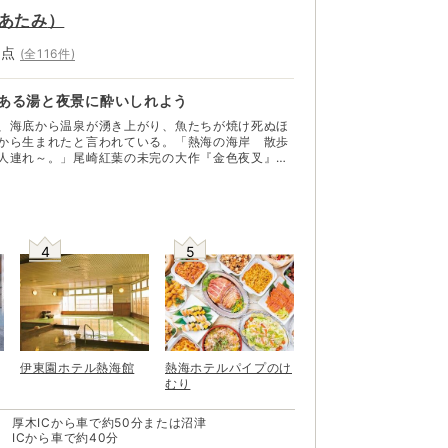
あたみ
）
0
点
(全
116
件)
史ある湯と夜景に酔いしれよう
、海底から温泉が湧き上がり、魚たちが焼け死ぬほ
から生まれたと言われている。「熱海の海岸 散歩
人連れ～。」尾崎紅葉の未完の大作『金色夜叉』で
00年以上の歴史を誇る温泉地。かつては徳川家康、8
され、伊藤博文、大隈重信といった明治の元勲たち
要な会議を持ったという。現在は、再び熱海の原点
高まっている。 刻まれてきた時間に思いを馳せなが
うを味わうのもまた一興。疲れた体は、少ししょっ
4
5
そう。いまなお美しい夜景も楽しめる
伊東園ホテル熱海館
熱海ホテルパイプのけ
むり
厚木ICから車で約50分または沼津
ICから車で約40分