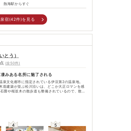
熱海駅からすぐ
泉宿(
42
件)を見る
いとう
）
点
(全
50
件)
と凄みある名所に魅了される
温泉文化都市に指定されている伊豆第2の温泉地。
木造建築が並ぶ松川沿いは、どこか大正ロマンを感
 石畳や桜並木の散歩道も整備されているので、散策
の温泉情緒に酔いしれてみるのもよい。 源頼朝、伊
りの史跡、室生犀星、北原白秋、与謝野鉄幹・晶子
た街並み、共同浴場に伊東七福神と、何度訪れても
魅力がいっぱい。徳川家光にも献上されたという自
時間を忘れて心も体も安らげる。ちょっと足を延ば
崎も。吊橋はスリル満点だ。
4
5