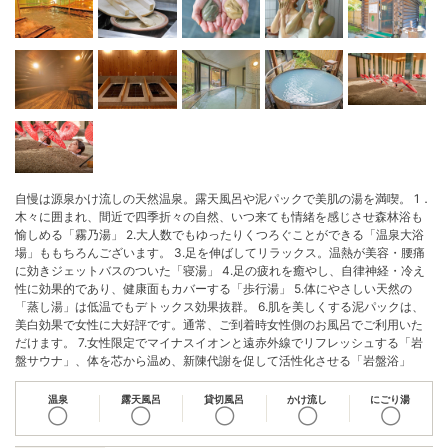
自慢は源泉かけ流しの天然温泉。露天風呂や泥パックで美肌の湯を満喫。 1．
木々に囲まれ、間近で四季折々の自然、いつ来ても情緒を感じさせ森林浴も
愉しめる「霧乃湯」 2.大人数でもゆったりくつろぐことができる「温泉大浴
場」ももちろんございます。 3.足を伸ばしてリラックス。温熱が美容・腰痛
に効きジェットバスのついた「寝湯」 4.足の疲れを癒やし、自律神経・冷え
性に効果的であり、健康面もカバーする「歩行湯」 5.体にやさしい天然の
「蒸し湯」は低温でもデトックス効果抜群。 6.肌を美しくする泥パックは、
美白効果で女性に大好評です。通常、ご到着時女性側のお風呂でご利用いた
だけます。 7.女性限定でマイナスイオンと遠赤外線でリフレッシュする「岩
盤サウナ」、体を芯から温め、新陳代謝を促して活性化させる「岩盤浴」
温泉
露天風呂
貸切風呂
かけ流し
にごり湯
◯
◯
◯
◯
◯