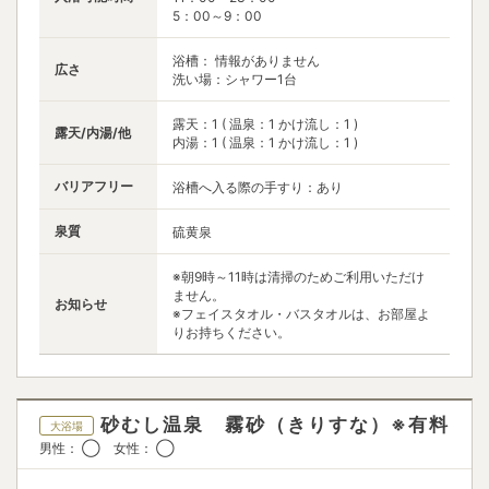
5：00～9：00
浴槽： 情報がありません
広さ
洗い場：シャワー1台
露天：1 ( 温泉：1 かけ流し：1 )
露天/内湯/他
内湯：1 ( 温泉：1 かけ流し：1 )
バリアフリー
浴槽へ入る際の手すり：あり
泉質
硫黄泉
※朝9時～11時は清掃のためご利用いただけ
ません。
お知らせ
※フェイスタオル・バスタオルは、お部屋よ
りお持ちください。
砂むし温泉 霧砂（きりすな）※有料
大浴場
男性： ◯ 女性： ◯