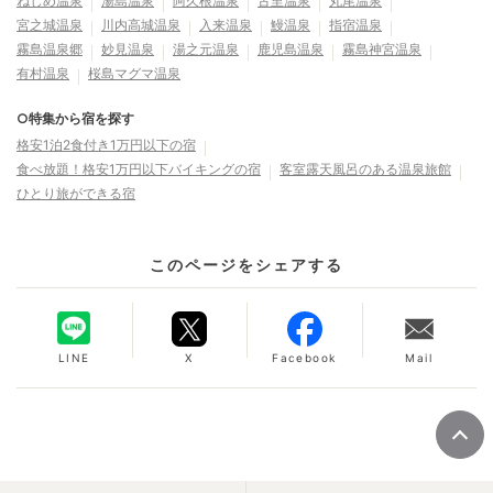
ねじめ温泉
湯島温泉
阿久根温泉
古里温泉
丸尾温泉
宮之城温泉
川内高城温泉
入来温泉
鰻温泉
指宿温泉
霧島温泉郷
妙見温泉
湯之元温泉
鹿児島温泉
霧島神宮温泉
有村温泉
桜島マグマ温泉
○特集から宿を探す
格安1泊2食付き1万円以下の宿
食べ放題！格安1万円以下バイキングの宿
客室露天風呂のある温泉旅館
ひとり旅ができる宿
このページをシェアする
LINE
X
Facebook
Mail