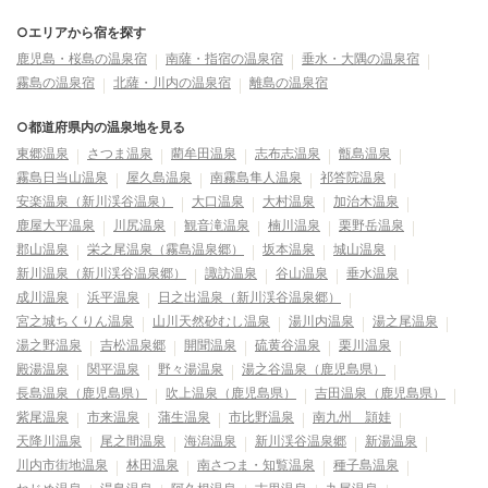
○エリアから宿を探す
鹿児島・桜島の温泉宿
南薩・指宿の温泉宿
垂水・大隅の温泉宿
霧島の温泉宿
北薩・川内の温泉宿
離島の温泉宿
○都道府県内の温泉地を見る
東郷温泉
さつま温泉
藺牟田温泉
志布志温泉
甑島温泉
霧島日当山温泉
屋久島温泉
南霧島隼人温泉
祁答院温泉
安楽温泉（新川渓谷温泉）
大口温泉
大村温泉
加治木温泉
鹿屋大平温泉
川尻温泉
観音滝温泉
楠川温泉
栗野岳温泉
郡山温泉
栄之尾温泉（霧島温泉郷）
坂本温泉
城山温泉
新川温泉（新川渓谷温泉郷）
諏訪温泉
谷山温泉
垂水温泉
成川温泉
浜平温泉
日之出温泉（新川渓谷温泉郷）
宮之城ちくりん温泉
山川天然砂むし温泉
湯川内温泉
湯之尾温泉
湯之野温泉
吉松温泉郷
開聞温泉
硫黄谷温泉
栗川温泉
殿湯温泉
関平温泉
野々湯温泉
湯之谷温泉（鹿児島県）
長島温泉（鹿児島県）
吹上温泉（鹿児島県）
吉田温泉（鹿児島県）
紫尾温泉
市来温泉
蒲生温泉
市比野温泉
南九州 頴娃
天降川温泉
尾之間温泉
海潟温泉
新川渓谷温泉郷
新湯温泉
川内市街地温泉
林田温泉
南さつま・知覧温泉
種子島温泉