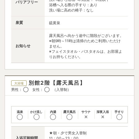
バリアフリー
浴槽へ入る際の手すり：あり
洗い場に高めの椅子：なし
泉質
硫黄泉
露天風呂へ向かう途中に階段がございます。
※朝9時～11時は清掃のためご利用いただけ
お知らせ
ません。
※フェイスタオル・バスタオルは、お部屋よ
りお持ちください。
別館2階【露天風呂】
大浴場
男性： ◯ 女性： ◯ （入替制）
温泉
かけ流し
内湯
露天風呂
サウナ
深夜入浴
手すり
◯
◯
◯
◯
✕
✕
◯
★朝・夕で男女入替制
入浴可能時間
11：00～23：00