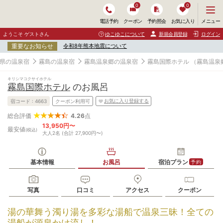
0
0
メ
メニュー
電話予約
クーポン
予約照会
お気に入り
ニ
ュ
ようこそ ゲストさん
ゆこゆこについて
新規会員登録
ログイン
ー
重要なお知らせ
令和8年熊本地震について
を
開
県の温泉宿
霧島の温泉宿
霧島温泉郷の温泉宿
霧島国際ホテル
（霧島温泉
く
キリシマコクサイホテル
霧島国際ホテル
のお風呂
お気に入り登録する
宿コード :
4663
クーポン利用可
4.26
点
総合評価
13,950円〜
最安値
(税込)
大人2名 (合計 27,900円〜)
基本情報
お風呂
宿泊プラン
予約
写真
口コミ
アクセス
クーポン
湯の華舞う濁り湯を多彩な湯船で温泉三昧！全ての
湯船が源泉かけ流し！