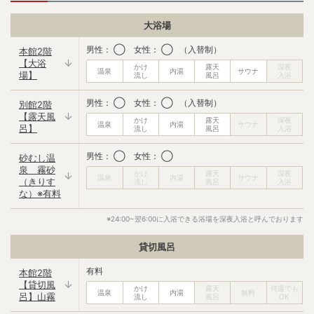
シャワーキャップ
コットン
✕
✕
大浴場
ボディークリーム
ドライヤー
男性： ◯ 女性： ◯ （入替制）
本館2階
✕
◯
【大浴
場】
ブラシ
綿棒
✕
◯
男性： ◯ 女性： ◯ （入替制）
別館2階
【露天風
歯ブラシ
フェイスタオル
✕
✕
呂】
男性： ◯ 女性： ◯
砂むし温
バスタオル
飲み物サービス
✕
◯
泉 霧砂
（きりす
な）※有料
ベビーベッド
✕
※24:00~翌6:00に入浴できる浴場を深夜入浴と呼んでおります
貸切風呂
湯上り処
有料
本館2階
飲み物
アイス
【貸切風
◯
◯
呂】山霧