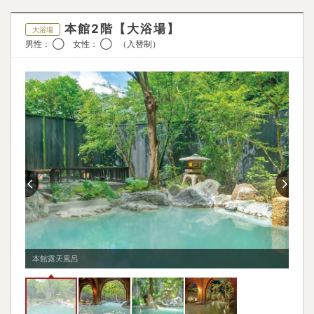
マッサージ機
テレビ・雑誌・新聞
✕
✕
本館2階【大浴場】
大浴場
畳
男性： ◯ 女性： ◯ （入替制）
✕
本館露天風呂
本館