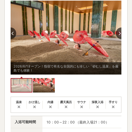
シラ
2026/6/1オープン！指宿で有名な全国的にも珍しい「砂むし温泉」を霧
指宿
島でも体験！
ス由
温泉
かけ流し
内湯
露天風呂
サウナ
深夜入浴
手すり
✕
✕
✕
✕
✕
✕
✕
入浴可能時間
10：00～22：00 （最終入場21：00）