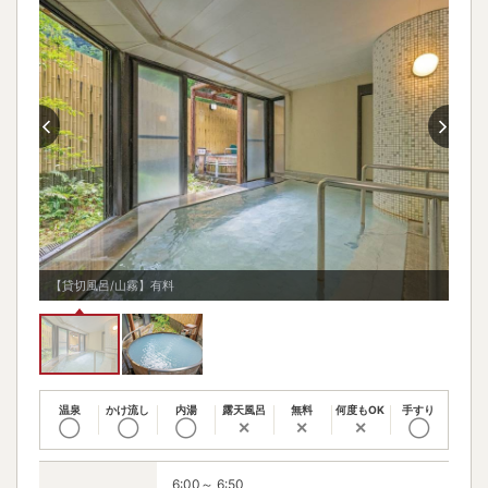
【貸切風呂/山霧】有料
【貸
温泉
かけ流し
内湯
露天風呂
無料
何度もOK
手すり
◯
◯
◯
✕
✕
✕
◯
6:00～ 6:50