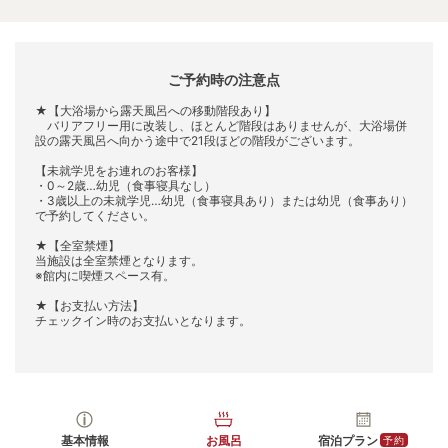
ご予約時の注意点
★【大浴場から露天風呂への移動階段あり】
バリアフリー用に改装し、ほとんど階段はありませんが、大浴場併
設の露天風呂へ向かう途中で21段ほどの階段がございます。
【未就学児をお連れのお客様】
・0～2歳…幼児（食事寝具なし）
・3歳以上の未就学児…幼児（食事寝具あり）または幼児（食事あり）
で予約してください。
★【全室禁煙】
当施設は全室禁煙となります。
※館内に喫煙スペース有。
★【お支払い方法】
チェックイン時のお支払いとなります。
基本情報
お風呂
宿泊プラン
予約