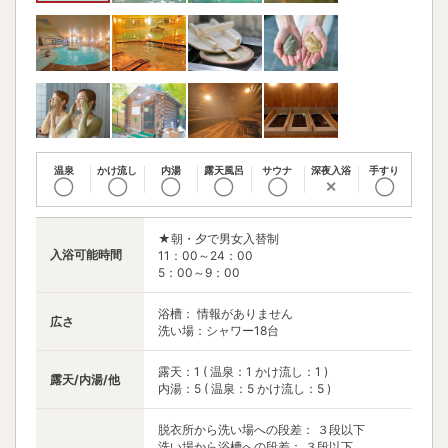
温泉
かけ流し
内湯
露天風呂
サウナ
深夜入浴
手すり
◯
◯
◯
◯
◯
✕
◯
★朝・夕で男女入替制
入浴可能時間
11：00～24：00
5：00～9：00
浴槽： 情報がありません
広さ
洗い場：シャワー18台
露天：1 ( 温泉：1 かけ流し：1 )
露天/内湯/他
内湯：5 ( 温泉：5 かけ流し：5 )
脱衣所から洗い場への段差： ３段以下
洗い場から浴槽への段差： ３段以下