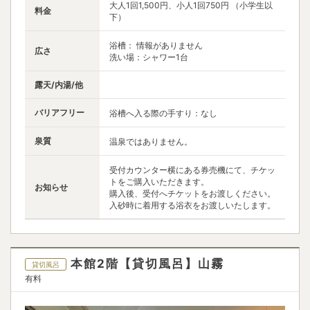
大人1回1,500円、小人1回750円 （小学生以
料金
下）
浴槽： 情報がありません
広さ
洗い場：シャワー1台
露天/内湯/他
バリアフリー
浴槽へ入る際の手すり：なし
泉質
温泉ではありません。
受付カウンター横にある券売機にて、チケッ
トをご購入いただきます。
お知らせ
購入後、受付へチケットをお渡しください。
入砂時に着用する浴衣をお渡しいたします。
本館2階【貸切風呂】山霧
貸切風呂
有料