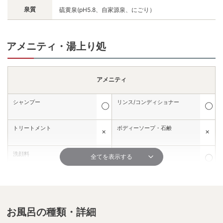
泉質
硫黄泉(pH5.8、自家源泉、にごり）
アメニティ・湯上り処
アメニティ
シャンプー
リンス/コンディショナー
◯
◯
トリートメント
ボディーソープ・石鹸
✕
✕
洗顔料
髭剃り
全てを表示する
✕
◯
シェービングクリーム
化粧水
✕
✕
保湿液・乳液
メイク落とし
お風呂の種類・詳細
✕
✕