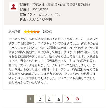
宿泊者：
70代女性（男性1名+女性1名の計2名で宿泊）
宿泊日：
2026/07/10
宿泊プラン：
ビュッフェプラン
料金：
大人1名
12,950
円
総合評価
5.00
点
バイキングで、品数が豊富で食べきれないほど有りました。国産うな
ぎフェアも開催中で、ライブキッチンでの提供でした。夕食時の女性
ホールスタッフの方は、僅か２週間前に来日されたとの事ですが、日
本語が堪能で笑顔で丁寧に接客して頂き、慣れない日本で頑張ってお
られる姿に感銘を受けました。陰ながら応援しております。お風呂も
夜と朝、男女入れ替わってて露天風呂もあり、卯の花の湯等泉質も
色々で、泥パックも有りました。クレイパックを購入しました。ま
た、６月から砂むし温泉（有料）もオープンし、指宿迄行かなくても
体験出来るのは遠方の方には魅力ではないでしょうか。お部屋には、
浴衣が３サイズ準備してありました。アメニティも充実してました。
また利用させていただきます。
1
2
3
4