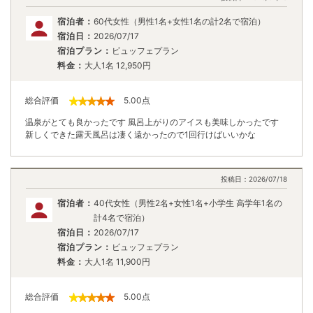
宿泊者：
60代女性（男性1名+女性1名の計2名で宿泊）
宿泊日：
2026/07/17
宿泊プラン：
ビュッフェプラン
料金：
大人1名
12,950
円
総合評価
5.00
点
温泉がとても良かったです 風呂上がりのアイスも美味しかったです
新しくできた露天風呂は凄く遠かったので1回行けばいいかな
投稿日：
2026/07/18
宿泊者：
40代女性（男性2名+女性1名+小学生 高学年1名の
計4名で宿泊）
宿泊日：
2026/07/17
宿泊プラン：
ビュッフェプラン
料金：
大人1名
11,900
円
総合評価
5.00
点