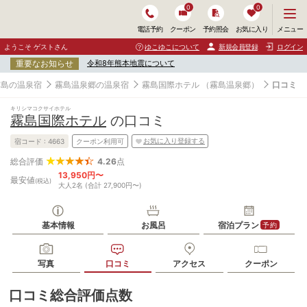
0
0
メ
メニュー
電話予約
クーポン
予約照会
お気に入り
ニ
ュ
ようこそ ゲストさん
ゆこゆこについて
新規会員登録
ログイン
ー
重要なお知らせ
令和8年熊本地震について
を
開
霧島の温泉宿
霧島温泉郷の温泉宿
霧島国際ホテル
（霧島温泉郷）
口コミ
く
キリシマコクサイホテル
霧島国際ホテル
の口コミ
お気に入り登録する
宿コード :
4663
クーポン利用可
4.26
点
総合評価
13,950円〜
最安値
(税込)
大人2名 (合計 27,900円〜)
基本情報
お風呂
宿泊プラン
予約
写真
口コミ
アクセス
クーポン
口コミ総合評価点数