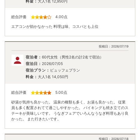
料金：
大人1名
12,950
円
総合評価
4.00
点
エアコンが効かなかった 料理は味、コスパとも上位
投稿日：
2026/07/19
宿泊者：
60代女性（男性2名の計2名で宿泊）
宿泊日：
2026/07/05
宿泊プラン：
ビュッフェプラン
料金：
大人1名
14,050
円
総合評価
5.00
点
砂湯が気持ち良かった。 温泉の種類も多く、お湯も良かった。 従業
員も多く配置されてて過ごしやすかった。 バイキングも焼き立てのス
テーキが美味しいです。 うなぎフェアでいろんなうなぎ料理もあり良
かった。 また行きたいです。
投稿日：
2026/07/18