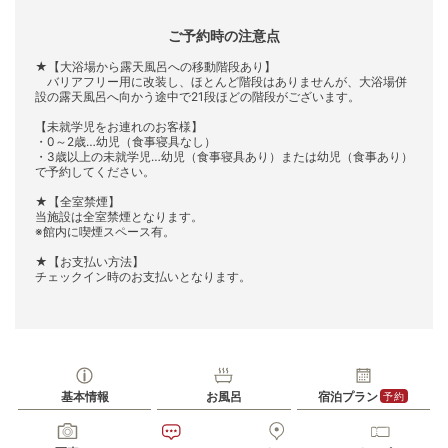
ご予約時の注意点
★【大浴場から露天風呂への移動階段あり】
バリアフリー用に改装し、ほとんど階段はありませんが、大浴場併
設の露天風呂へ向かう途中で21段ほどの階段がございます。
【未就学児をお連れのお客様】
・0～2歳…幼児（食事寝具なし）
・3歳以上の未就学児…幼児（食事寝具あり）または幼児（食事あり）
で予約してください。
★【全室禁煙】
当施設は全室禁煙となります。
※館内に喫煙スペース有。
★【お支払い方法】
チェックイン時のお支払いとなります。
基本情報
お風呂
宿泊プラン
予約