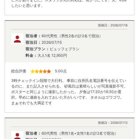
したいと思います。
投稿日：
2026/07/16
宿泊者：
60代男性（男性2名の計2名で宿泊）
宿泊日：
2026/07/15
宿泊プラン：
ビュッフェプラン
料金：
大人1名
12,950
円
総合評価
5.00
点
3時チェックイン段階で大行列。 事前に住所氏名電話番号を伝えてい
るのに、また記入させられる。 砂風呂は素晴らしいが写真撮影不可。
ポスターと同じように撮影したかった。 夕食は17:30か19:30か選
択。早めに連絡を入れておいた方がいいです。 タオルはゴワゴワ。
まぁそれでも大満足です
投稿日：
2026/07/12
宿泊者：
60代男性（男性1名+女性1名の計2名で宿泊）