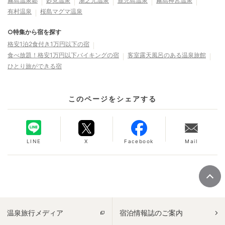
霧島温泉郷
妙見温泉
湯之元温泉
鹿児島温泉
霧島神宮温泉
有村温泉
桜島マグマ温泉
○特集から宿を探す
格安1泊2食付き1万円以下の宿
食べ放題！格安1万円以下バイキングの宿
客室露天風呂のある温泉旅館
ひとり旅ができる宿
このページをシェアする
LINE
X
Facebook
Mail
温泉旅行メディア
宿泊情報誌のご案内