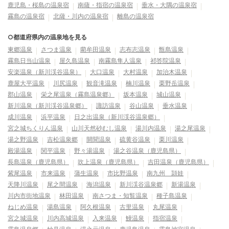
鹿児島・桜島の温泉宿
南薩・指宿の温泉宿
垂水・大隅の温泉宿
霧島の温泉宿
北薩・川内の温泉宿
離島の温泉宿
○都道府県内の温泉地を見る
東郷温泉
さつま温泉
藺牟田温泉
志布志温泉
甑島温泉
霧島日当山温泉
屋久島温泉
南霧島隼人温泉
祁答院温泉
安楽温泉（新川渓谷温泉）
大口温泉
大村温泉
加治木温泉
鹿屋大平温泉
川尻温泉
観音滝温泉
楠川温泉
栗野岳温泉
郡山温泉
栄之尾温泉（霧島温泉郷）
坂本温泉
城山温泉
新川温泉（新川渓谷温泉郷）
諏訪温泉
谷山温泉
垂水温泉
成川温泉
浜平温泉
日之出温泉（新川渓谷温泉郷）
宮之城ちくりん温泉
山川天然砂むし温泉
湯川内温泉
湯之尾温泉
湯之野温泉
吉松温泉郷
開聞温泉
硫黄谷温泉
栗川温泉
殿湯温泉
関平温泉
野々湯温泉
湯之谷温泉（鹿児島県）
長島温泉（鹿児島県）
吹上温泉（鹿児島県）
吉田温泉（鹿児島県）
紫尾温泉
市来温泉
蒲生温泉
市比野温泉
南九州 頴娃
天降川温泉
尾之間温泉
海潟温泉
新川渓谷温泉郷
新湯温泉
川内市街地温泉
林田温泉
南さつま・知覧温泉
種子島温泉
ねじめ温泉
湯島温泉
阿久根温泉
古里温泉
丸尾温泉
宮之城温泉
川内高城温泉
入来温泉
鰻温泉
指宿温泉