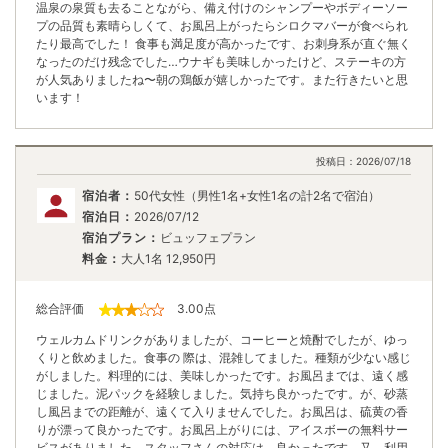
温泉の泉質も去ることながら、備え付けのシャンプーやボディーソー
プの品質も素晴らしくて、お風呂上がったらシロクマバーが食べられ
たり最高でした！ 食事も満足度が高かったです、お刺身系が直ぐ無く
なったのだけ残念でした…ウナギも美味しかったけど、ステーキの方
が人気ありましたね〜朝の鶏飯が嬉しかったです。また行きたいと思
います！
投稿日：
2026/07/18
宿泊者：
50代女性（男性1名+女性1名の計2名で宿泊）
宿泊日：
2026/07/12
宿泊プラン：
ビュッフェプラン
料金：
大人1名
12,950
円
総合評価
3.00
点
ウェルカムドリンクがありましたが、コーヒーと焼酎でしたが、ゆっ
くりと飲めました。食事の 際は、混雑してました。種類が少ない感じ
がしました。料理的には、美味しかったです。お風呂までは、遠く感
じました。泥パックを経験しました。気持ち良かったです。が、砂蒸
し風呂までの距離が、遠くて入りませんでした。お風呂は、硫黄の香
りが漂って良かったです。お風呂上がりには、アイスボーの無料サー
ビスがありました。スタッフさんの対応は、良かったです。又、利用