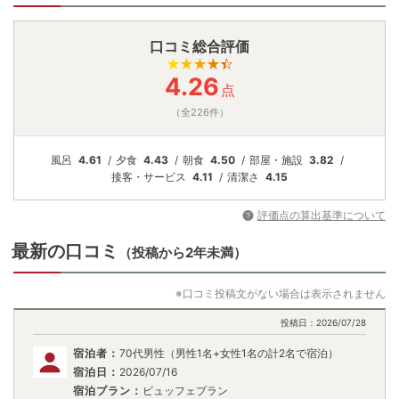
口コミ総合評価
4.26
点
（全226件）
風呂
4.61
夕食
4.43
朝食
4.50
部屋・施設
3.82
接客・
サービス
4.11
清潔さ
4.15
評価点の算出基準について
最新の口コミ
（投稿から2年未満）
※口コミ投稿文がない場合は表示されません
投稿日：
2026/07/28
宿泊者：
70代男性（男性1名+女性1名の計2名で宿泊）
宿泊日：
2026/07/16
宿泊プラン：
ビュッフェプラン