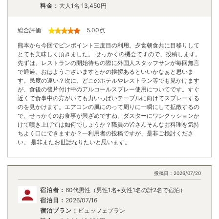
料金：
大人1名
13,450
円
総合評価
5.00
点
熊本から今回でピンポイント三度目の利用。夕食朝食共に目移りして
とても美味しく頂きました。 せっかくの機会ですので、投稿します。
先ずは、レストランの開始待ちの際に外国人スタッフサンが毎回無言
で通過。おはようございますとかの挨拶あるといいかなぁと思いま
す。民度の違い？次に、どこのホテルやレストラン等でも見かけます
が、食後の後片付け中のアルコールスプレー使用についてです。すぐ
近くで食事中の方がいても力いっぱいテーブルに向けてスプレーする
のを見かけます。エアコンの風にのって周りに一瞬にして拡散するの
で、せっかくのお食事が興ざめですね。ダスターにワンクッションか
けて噴き上げては如何でしょうか？職員の皆さんそんなお料理を気持
ちよく口にできますか？一利用者の投稿ですが、是非ご検討くださ
い。 是非またお世話なりたいと思います。
投稿日：
2026/07/20
宿泊者：
60代男性（男性1名+女性1名の計2名で宿泊）
宿泊日：
2026/07/16
宿泊プラン：
ビュッフェプラン