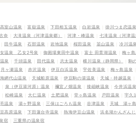
高室山温泉
富嶽温泉
下田相玉温泉
白岩温泉
掛川つま恋温
古奈
大滝温泉（河津温泉郷）
河津・峰温泉
七滝温泉（河津温
田牛温泉
石部温泉
岩地温泉
桜田温泉
韮山温泉
冷川温
女温泉 乙女2号泉
御殿場東田中温泉
富士 田貫湖温泉
梅ヶ島
温泉
千頭温泉
田代温泉
志太温泉
横川温泉（静岡県）
駒
月ヶ瀬温泉
赤沢温泉
伊豆白浜温泉
宇佐美温泉
梅ヶ島温泉
海網代山温泉
天城船原温泉
伊豆駒の湯温泉
天城・持越温泉
泉（伊豆湯河原）温泉
禰宜ノ畑温泉
接岨峡温泉
今井浜温
松崎温泉
大仁温泉
土肥温泉
堂ヶ島温泉
戸田温泉
宇久
毛温泉
湯ヶ野温泉
三保はごろも温泉
谷津温泉
天城 湯ヶ
豆高原温泉
下田蓮台寺温泉
熱海伊豆山温泉
浜名湖かんざんじ
泉宿
三重県の温泉宿