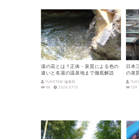
湯の花とは？正体・泉質による色の
日本
違いと名湯の温泉地まで徹底解説
の泉
解説
YUKOTABI 編集部
YUK
96
2026.07.15
139