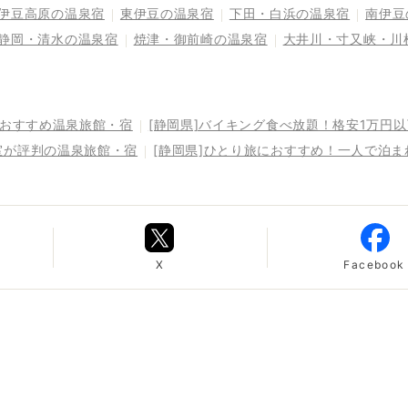
伊豆高原の温泉宿
東伊豆の温泉宿
下田・白浜の温泉宿
南伊豆
静岡・清水の温泉宿
焼津・御前崎の温泉宿
大井川・寸又峡・川
るおすすめ温泉旅館・宿
[静岡県]バイキング食べ放題！格安1万円
室が評判の温泉旅館・宿
[静岡県]ひとり旅におすすめ！一人で泊
X
Facebook