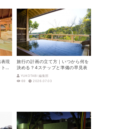
似表現
旅行の計画の立て方｜いつから何を
ットを
決める？4ステップと準備の早見表
YUKOTABI 編集部
69
2026.07.03