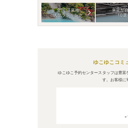
全国 温泉地
泉質が
人気ランキング
10選
ゆこゆこコミ
ゆこゆこ予約センタースタッフは豊富
す。お客様に