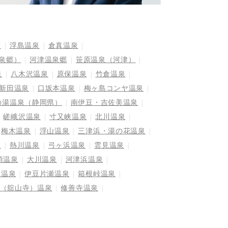
泉
浮島温泉
倉真温泉
泉郷）
河津温泉郷
笹原温泉（河津）
泉
八木沢温泉
原保温泉
竹倉温泉
新田温泉
口坂本温泉
梅ヶ島コンヤ温泉
の湯温泉（静岡県）
南伊豆・吉佐美温泉
嵯峨沢温泉
寸又峡温泉
北川温泉
梅木温泉
浮山温泉
三津浜・湯の花温泉
泉
熱川温泉
弓ヶ浜温泉
雲見温泉
須温泉
大川温泉
河津浜温泉
島温泉
伊豆片瀬温泉
箱根峠温泉
（舘山寺）温泉
修善寺温泉