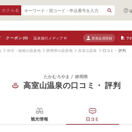
・ホテル名
ド
クーポン
(0)
新規会員登録
予
温泉旅行メディア
地
伊豆・箱根の温泉地
静岡県の温泉地
高室山温泉
口コミ・ 評判
たかむろやま
静岡県
高室山温泉の口コミ・ 評判
観光情報
口コミ