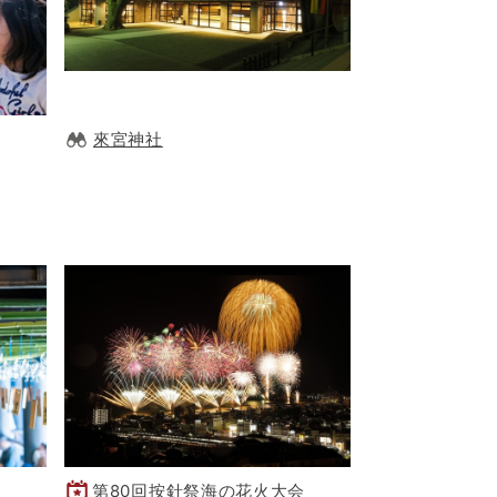
來宮神社
第80回按針祭海の花火大会