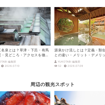
三名泉とは？草津・下呂・有馬
源泉かけ流しとは？定義・類
質・見どころ・アクセスを徹底
との違い・メリット・デメリ
解説
OTABI 編集部
YUKOTABI 編集部
2026.07.10
52
2026.07.09
周辺の観光スポット