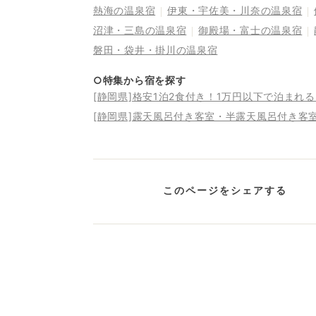
熱海の温泉宿
伊東・宇佐美・川奈の温泉宿
沼津・三島の温泉宿
御殿場・富士の温泉宿
磐田・袋井・掛川の温泉宿
○特集から宿を探す
[静岡県]格安1泊2食付き！1万円以下で泊まれ
[静岡県]露天風呂付き客室・半露天風呂付き客
このページをシェアする