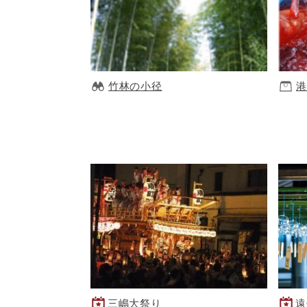
竹林の小径
港
三嶋大祭り
遠