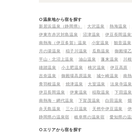
○温泉地から宿を探す
新居浜温泉（静岡県）
大沢温泉
熱海温泉
伊東市赤沢対島温泉
沼津温泉
伊豆長岡温泉
南熱海（伊豆多賀）温泉
小室温泉
観音温泉
月の湯温泉
稲子川温泉
瓜島温泉
御殿場乙
平山・北沼上温泉
油山温泉
蓬来温泉
川根
雄踏温泉
小土肥温泉
桃沢温泉
伊豆高原
吉奈温泉
御殿場高原温泉
城ケ崎温泉
南熱
青羽根温泉
焼津温泉
大室温泉
法泉寺温泉
伊豆長岡温泉
伊東温泉
稲取温泉
下田温泉
南熱海・網代温泉
下賀茂温泉
白田温泉
畑
弁天島温泉
三ケ日温泉
天然中伊豆温泉
伊
静岡県の温泉宿
岐阜県の温泉宿
愛知県の温
○エリアから宿を探す