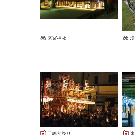
來宮神社
湯
三嶋大祭り
遠