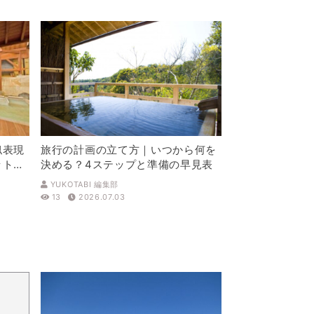
似表現
旅行の計画の立て方｜いつから何を
ットを
決める？4ステップと準備の早見表
YUKOTABI 編集部
13
2026.07.03