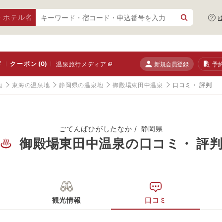
・ホテル名
ド
クーポン
(0)
新規会員登録
予
温泉旅行メディア
地
東海の温泉地
静岡県の温泉地
御殿場東田中温泉
口コミ・ 評判
ごてんばひがしたなか
静岡県
御殿場東田中温泉の口コミ・ 評
観光情報
口コミ