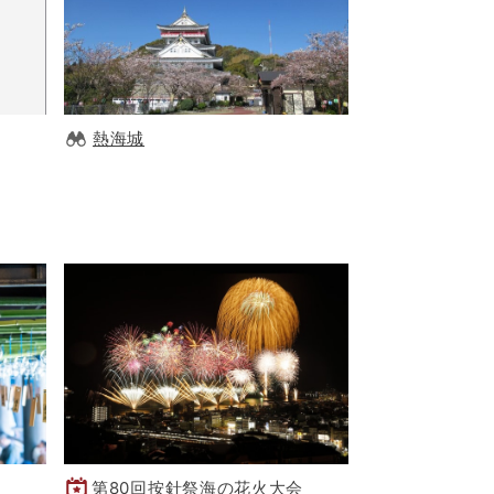
熱海城
第80回按針祭海の花火大会