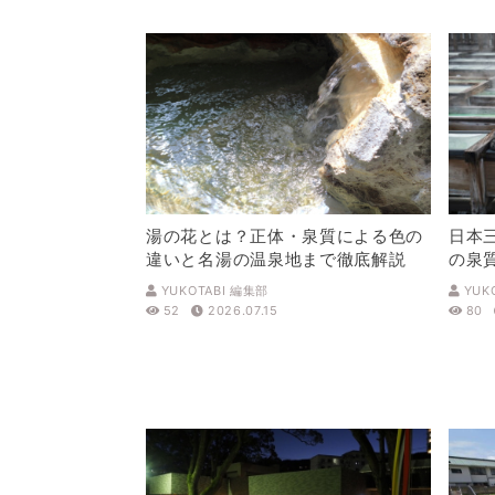
湯の花とは？正体・泉質による色の
日本
違いと名湯の温泉地まで徹底解説
の泉
解説
YUKOTABI 編集部
YUK
52
2026.07.15
80