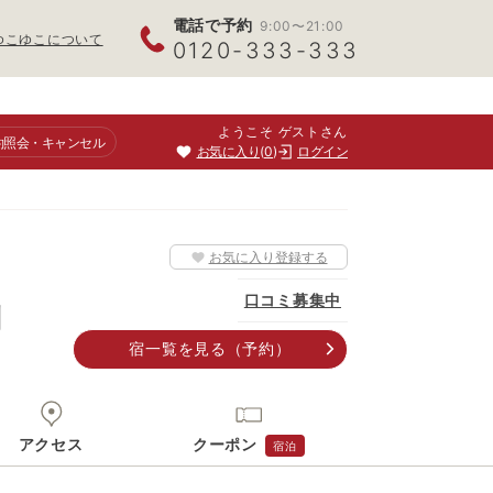
電話で予約
9:00〜21:00
ゆこゆこについて
0120-333-333
ようこそ ゲストさん
約照会
・キャンセル
お気に入り
0
ログイン
お気に入り登録する
口コミ募集中
判
宿一覧
を見る
（予約）
アクセス
クーポン
宿泊