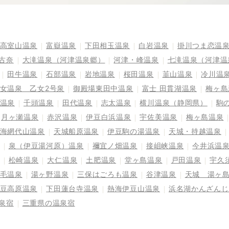
高室山温泉
富嶽温泉
下田相玉温泉
白岩温泉
掛川つま恋温
古奈
大滝温泉（河津温泉郷）
河津・峰温泉
七滝温泉（河津温
田牛温泉
石部温泉
岩地温泉
桜田温泉
韮山温泉
冷川温
女温泉 乙女2号泉
御殿場東田中温泉
富士 田貫湖温泉
梅ヶ島
温泉
千頭温泉
田代温泉
志太温泉
横川温泉（静岡県）
駒
月ヶ瀬温泉
赤沢温泉
伊豆白浜温泉
宇佐美温泉
梅ヶ島温泉
海網代山温泉
天城船原温泉
伊豆駒の湯温泉
天城・持越温泉
泉（伊豆湯河原）温泉
禰宜ノ畑温泉
接岨峡温泉
今井浜温
松崎温泉
大仁温泉
土肥温泉
堂ヶ島温泉
戸田温泉
宇久
毛温泉
湯ヶ野温泉
三保はごろも温泉
谷津温泉
天城 湯ヶ
豆高原温泉
下田蓮台寺温泉
熱海伊豆山温泉
浜名湖かんざんじ
泉宿
三重県の温泉宿