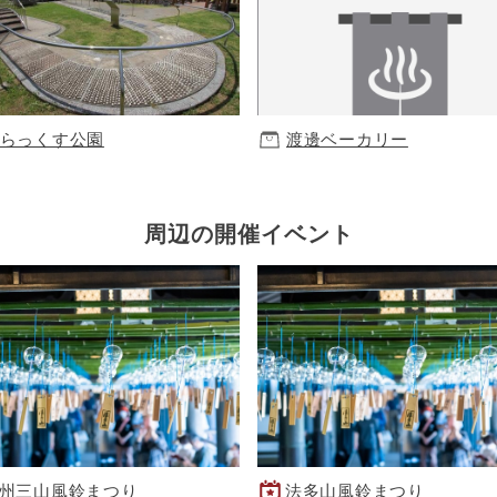
らっくす公園
渡邊ベーカリー
周辺の開催イベント
州三山風鈴まつり
法多山風鈴まつり