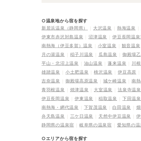
○温泉地から宿を探す
新居浜温泉（静岡県）
大沢温泉
熱海温泉
伊東市赤沢対島温泉
沼津温泉
伊豆長岡温泉
南熱海（伊豆多賀）温泉
小室温泉
観音温泉
月の湯温泉
稲子川温泉
瓜島温泉
御殿場乙
平山・北沼上温泉
油山温泉
蓬来温泉
川根
雄踏温泉
小土肥温泉
桃沢温泉
伊豆高原
吉奈温泉
御殿場高原温泉
城ケ崎温泉
南熱
青羽根温泉
焼津温泉
大室温泉
法泉寺温泉
伊豆長岡温泉
伊東温泉
稲取温泉
下田温泉
南熱海・網代温泉
下賀茂温泉
白田温泉
畑
弁天島温泉
三ケ日温泉
天然中伊豆温泉
伊
静岡県の温泉宿
岐阜県の温泉宿
愛知県の温
○エリアから宿を探す