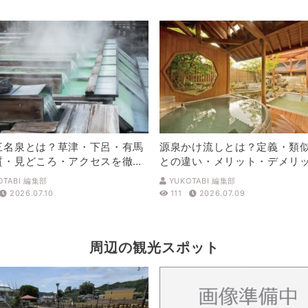
三名泉とは？草津・下呂・有馬
源泉かけ流しとは？定義・類
質・見どころ・アクセスを徹底
との違い・メリット・デメリ
解説
OTABI 編集部
YUKOTABI 編集部
2026.07.10
111
2026.07.09
周辺の観光スポット