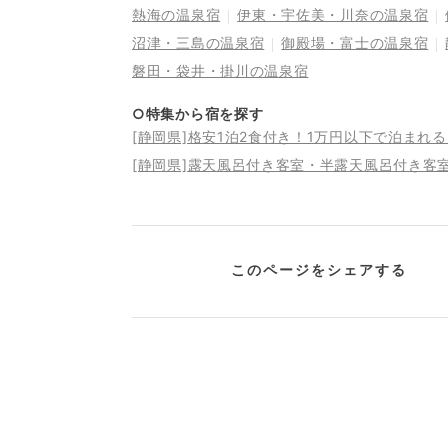
熱海の温泉宿
伊東・宇佐美・川奈の温泉宿
沼津・三島の温泉宿
御殿場・富士の温泉宿
磐田・袋井・掛川の温泉宿
○特集から宿を探す
[静岡県]格安1泊2食付き！1万円以下で泊まれ
[静岡県]露天風呂付き客室・半露天風呂付き客
このページをシェアする