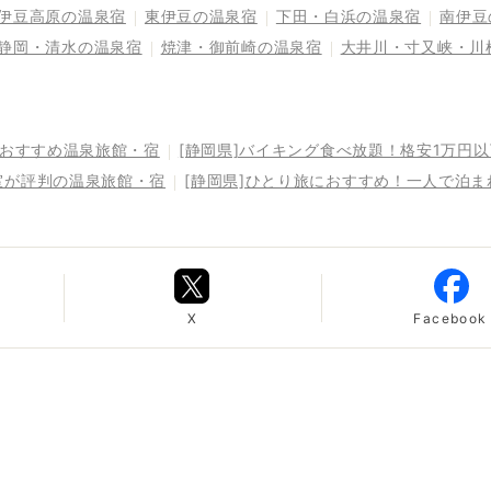
伊豆高原の温泉宿
東伊豆の温泉宿
下田・白浜の温泉宿
南伊豆
静岡・清水の温泉宿
焼津・御前崎の温泉宿
大井川・寸又峡・川
るおすすめ温泉旅館・宿
[静岡県]バイキング食べ放題！格安1万円
室が評判の温泉旅館・宿
[静岡県]ひとり旅におすすめ！一人で泊
X
Facebook