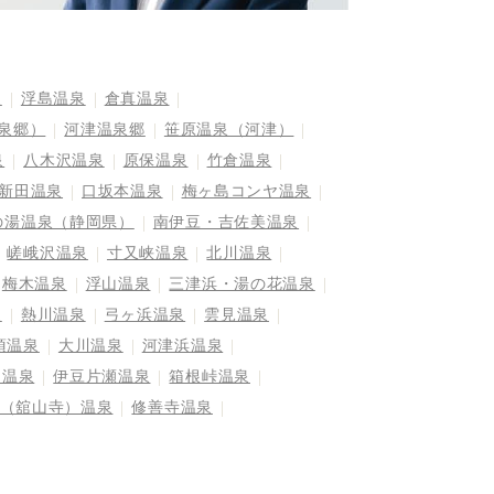
泉
浮島温泉
倉真温泉
泉郷）
河津温泉郷
笹原温泉（河津）
泉
八木沢温泉
原保温泉
竹倉温泉
新田温泉
口坂本温泉
梅ヶ島コンヤ温泉
の湯温泉（静岡県）
南伊豆・吉佐美温泉
嵯峨沢温泉
寸又峡温泉
北川温泉
梅木温泉
浮山温泉
三津浜・湯の花温泉
泉
熱川温泉
弓ヶ浜温泉
雲見温泉
須温泉
大川温泉
河津浜温泉
島温泉
伊豆片瀬温泉
箱根峠温泉
（舘山寺）温泉
修善寺温泉