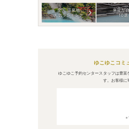
全国 温泉地
泉質が
人気ランキング
10選
ゆこゆこコミ
ゆこゆこ予約センタースタッフは豊富
す。お客様に