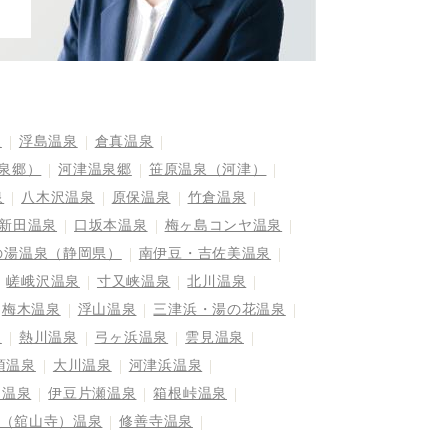
泉
浮島温泉
倉真温泉
泉郷）
河津温泉郷
笹原温泉（河津）
泉
八木沢温泉
原保温泉
竹倉温泉
新田温泉
口坂本温泉
梅ヶ島コンヤ温泉
の湯温泉（静岡県）
南伊豆・吉佐美温泉
嵯峨沢温泉
寸又峡温泉
北川温泉
梅木温泉
浮山温泉
三津浜・湯の花温泉
泉
熱川温泉
弓ヶ浜温泉
雲見温泉
須温泉
大川温泉
河津浜温泉
島温泉
伊豆片瀬温泉
箱根峠温泉
（舘山寺）温泉
修善寺温泉