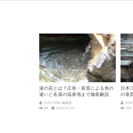
湯の花とは？正体・泉質による色の
日本
違いと名湯の温泉地まで徹底解説
の泉
解説
YUKOTABI 編集部
YUK
96
2026.07.15
139