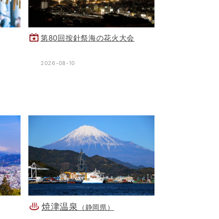
第80回按針祭海の花火大会
2026-08-10
焼津温泉
（静岡県）