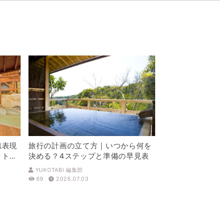
似表現
旅行の計画の立て方｜いつから何を
ットを
決める？4ステップと準備の早見表
YUKOTABI 編集部
69
2026.07.03