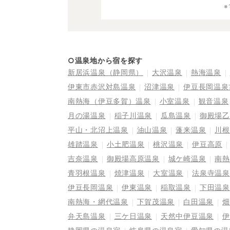
○温泉地から宿を探す
新居浜温泉（静岡県）
大沢温泉
熱海温泉
伊東市赤沢対島温泉
沼津温泉
伊豆長岡温泉
南熱海（伊豆多賀）温泉
小室温泉
観音温泉
月の湯温泉
稲子川温泉
瓜島温泉
御殿場乙
平山・北沼上温泉
油山温泉
蓬来温泉
川根
雄踏温泉
小土肥温泉
桃沢温泉
伊豆高原
吉奈温泉
御殿場高原温泉
城ケ崎温泉
南熱
青羽根温泉
焼津温泉
大室温泉
法泉寺温泉
伊豆長岡温泉
伊東温泉
稲取温泉
下田温泉
南熱海・網代温泉
下賀茂温泉
白田温泉
畑
弁天島温泉
三ケ日温泉
天然中伊豆温泉
伊