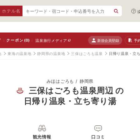
・ホテル名
ド
クーポン
(0)
新規会員登録
予
温泉旅行メディア
地
東海の温泉地
静岡県の温泉地
三保はごろも温泉
日帰り温泉・立
みほはごろも
静岡県
三保はごろも温泉周辺 の
日帰り温泉・立ち寄り湯
観光情報
口コミ