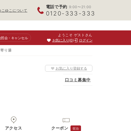
電話で予約
9:00〜21:00
ゆこゆこについて
0120-333-333
ようこそ ゲストさん
約照会
・キャンセル
お気に入り
0
ログイン
ち寄り湯
お気に入り登録する
口コミ募集中
アクセス
クーポン
宿泊