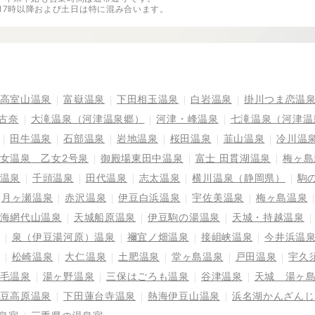
※17時以降および土日は特に混み合います。
高室山温泉
富嶽温泉
下田相玉温泉
白岩温泉
掛川つま恋温
古奈
大滝温泉（河津温泉郷）
河津・峰温泉
七滝温泉（河津温
田牛温泉
石部温泉
岩地温泉
桜田温泉
韮山温泉
冷川温
女温泉 乙女2号泉
御殿場東田中温泉
富士 田貫湖温泉
梅ヶ島
温泉
千頭温泉
田代温泉
志太温泉
横川温泉（静岡県）
駒
月ヶ瀬温泉
赤沢温泉
伊豆白浜温泉
宇佐美温泉
梅ヶ島温泉
海網代山温泉
天城船原温泉
伊豆駒の湯温泉
天城・持越温泉
泉（伊豆湯河原）温泉
禰宜ノ畑温泉
接岨峡温泉
今井浜温
松崎温泉
大仁温泉
土肥温泉
堂ヶ島温泉
戸田温泉
宇久
毛温泉
湯ヶ野温泉
三保はごろも温泉
谷津温泉
天城 湯ヶ
豆高原温泉
下田蓮台寺温泉
熱海伊豆山温泉
浜名湖かんざんじ