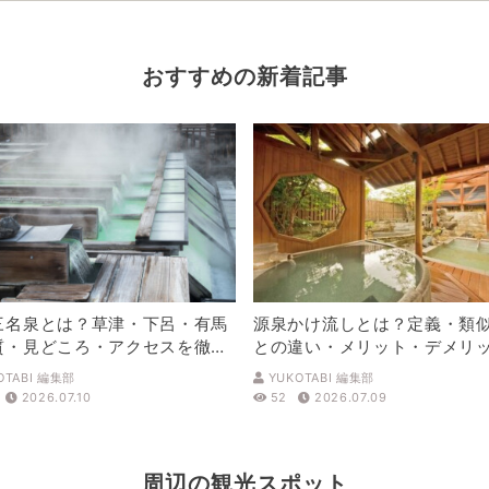
おすすめの新着記事
三名泉とは？草津・下呂・有馬
源泉かけ流しとは？定義・類
質・見どころ・アクセスを徹底
との違い・メリット・デメリ
解説
OTABI 編集部
YUKOTABI 編集部
2026.07.10
52
2026.07.09
周辺の観光スポット