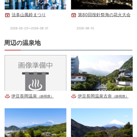
法多山風鈴まつり
第80回按針祭海の花火大会
2026-05-23〜2026-08-31
2026-08-10
周辺の温泉地
伊豆長岡温泉
伊豆長岡温泉古奈
（静岡県）
（静岡県）