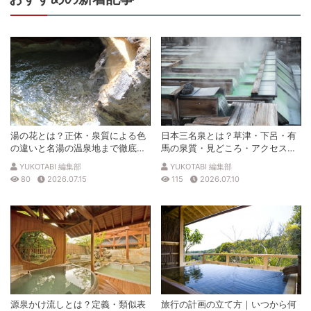
湯の花とは？正体・泉質による色
日本三名泉とは？草津・下呂・有
の違いと名湯の温泉地まで徹底解
馬の泉質・見どころ・アクセスを
説
徹底解説
YUKOTABI 編集部
YUKOTABI 編集部
80
2026.07.15
115
2026.07.10
源泉かけ流しとは？定義・類似表
旅行の計画の立て方｜いつから何