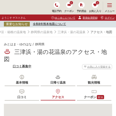
0
0
メ
メニュー
電話予約
クーポン
予約照会
お気に入り
ニ
ュ
ようこそ ゲストさん
ゆこゆこについて
新規会員登録
ログイン
ー
重要なお知らせ
令和8年熊本地震について
を
開
伊豆・箱根の温泉地
静岡県の温泉地
三津浜・湯の花温泉
アクセス・地図
く
みとはま・ゆのはな
静岡県
三津浜・湯の花温泉のアクセス・地
図
口コミ募集中
お気に入り登録する
基本情報
日帰り温泉
観光情報
口コミ
アクセス
クーポン
宿泊