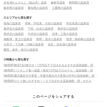
浜名湖かんざんじ（舘山寺）温泉
修善寺温泉
静岡県の温泉宿
岐阜県の温泉宿
愛知県の温泉宿
三重県の温泉宿
○エリアから宿を探す
熱海の温泉宿
伊東・宇佐美・川奈の温泉宿
伊豆高原の温泉宿
東伊豆の温泉宿
下田・白浜の温泉宿
南伊豆の温泉宿
西伊豆の温泉宿
中伊豆の温泉宿
沼津・三島の温泉宿
御殿場・富士の温泉宿
静岡・清水の温泉宿
焼津・御前崎の温泉宿
大井川・寸又峡・川根の温泉宿
浜松・浜名湖の温泉宿
磐田・袋井・掛川の温泉宿
○特集から宿を探す
[静岡県]格安1泊2食付き！1万円以下で泊まれるおすすめ温泉旅館・宿
[静岡県]バイキング食べ放題！格安1万円以下のホテル・温泉旅館・宿
[静岡県]露天風呂付き客室・半露天風呂付き客室が評判の温泉旅館・宿
[静岡県]ひとり旅におすすめ！一人で泊まれる温泉旅館・宿・ホテル
このページをシェアする