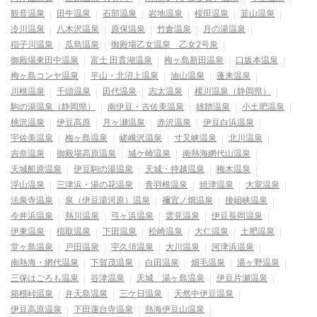
観音温泉
田牛温泉
石部温泉
岩地温泉
桜田温泉
韮山温泉
冷川温泉
八木沢温泉
原保温泉
竹倉温泉
月の湯温泉
稲子川温泉
瓜島温泉
御殿場乙女温泉 乙女2号泉
御殿場東田中温泉
富士 田貫湖温泉
梅ヶ島新田温泉
口坂本温泉
梅ヶ島コンヤ温泉
平山・北沼上温泉
油山温泉
蓬来温泉
川根温泉
千頭温泉
田代温泉
志太温泉
横川温泉（静岡県）
駒の湯温泉（静岡県）
南伊豆・吉佐美温泉
雄踏温泉
小土肥温泉
桃沢温泉
伊豆高原
月ヶ瀬温泉
赤沢温泉
伊豆白浜温泉
宇佐美温泉
梅ヶ島温泉
嵯峨沢温泉
寸又峡温泉
北川温泉
吉奈温泉
御殿場高原温泉
城ケ崎温泉
南熱海網代山温泉
天城船原温泉
伊豆駒の湯温泉
天城・持越温泉
梅木温泉
浮山温泉
三津浜・湯の花温泉
青羽根温泉
焼津温泉
大室温泉
法泉寺温泉
泉（伊豆湯河原）温泉
禰宜ノ畑温泉
接岨峡温泉
今井浜温泉
熱川温泉
弓ヶ浜温泉
雲見温泉
伊豆長岡温泉
伊東温泉
稲取温泉
下田温泉
松崎温泉
大仁温泉
土肥温泉
堂ヶ島温泉
戸田温泉
宇久須温泉
大川温泉
河津浜温泉
南熱海・網代温泉
下賀茂温泉
白田温泉
畑毛温泉
湯ヶ野温泉
三保はごろも温泉
谷津温泉
天城 湯ヶ島温泉
伊豆片瀬温泉
箱根峠温泉
弁天島温泉
三ケ日温泉
天然中伊豆温泉
伊豆高原温泉
下田蓮台寺温泉
熱海伊豆山温泉