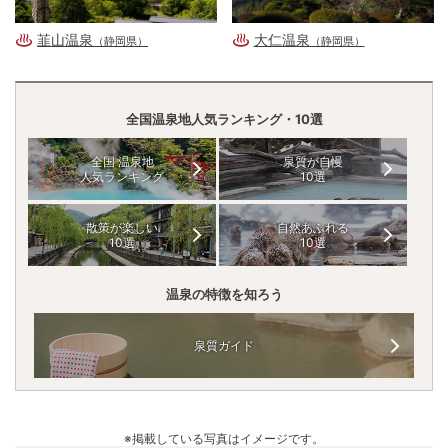
韮山温泉
大仁温泉
（静岡県）
（静岡県）
全国温泉地人気ランキング・10選
全国 温泉地
泉質が自慢
人気ランキング
10選
散策が楽しい
自然あふれる
10選
10選
温泉の特徴を知ろう
泉質ガイド
※掲載している写真はイメージです。