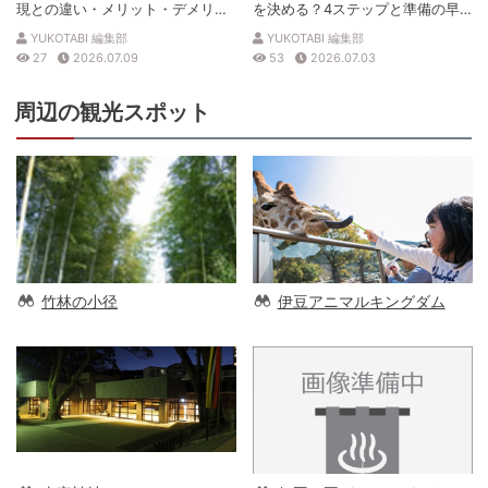
現との違い・メリット・デメリッ
を決める？4ステップと準備の早
トを解説
見表
YUKOTABI 編集部
YUKOTABI 編集部
27
2026.07.09
53
2026.07.03
周辺の観光スポット
竹林の小径
伊豆アニマルキングダム