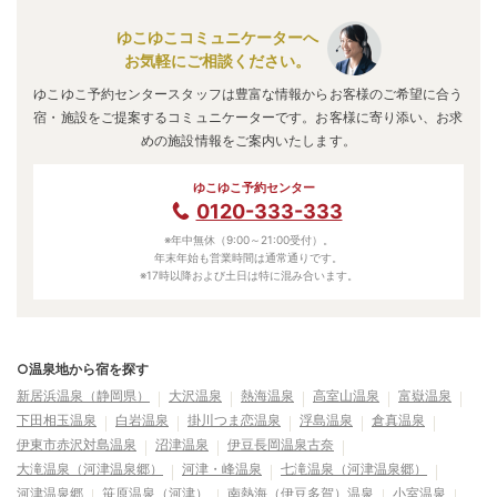
ゆこゆこコミュニケーターへ
お気軽にご相談ください。
ゆこゆこ予約センタースタッフは豊富な情報からお客様のご希望に合う
宿・施設をご提案するコミュニケーターです。お客様に寄り添い、お求
めの施設情報をご案内いたします。
ゆこゆこ予約センター
0120-333-333
※年中無休（9:00～21:00受付）。
年末年始も営業時間は通常通りです。
※17時以降および土日は特に混み合います。
○温泉地から宿を探す
新居浜温泉（静岡県）
大沢温泉
熱海温泉
高室山温泉
富嶽温泉
下田相玉温泉
白岩温泉
掛川つま恋温泉
浮島温泉
倉真温泉
伊東市赤沢対島温泉
沼津温泉
伊豆長岡温泉古奈
大滝温泉（河津温泉郷）
河津・峰温泉
七滝温泉（河津温泉郷）
河津温泉郷
笹原温泉（河津）
南熱海（伊豆多賀）温泉
小室温泉