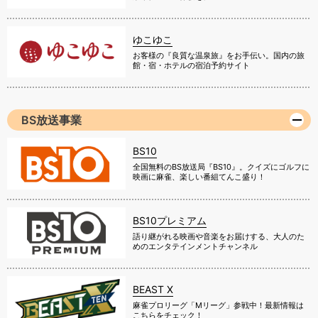
ゆこゆこ
お客様の『良質な温泉旅』をお手伝い。国内の旅
館・宿・ホテルの宿泊予約サイト
BS放送事業
BS10
全国無料のBS放送局『BS10』。クイズにゴルフに
映画に麻雀、楽しい番組てんこ盛り！
BS10プレミアム
語り継がれる映画や音楽をお届けする、大人のた
めのエンタテインメントチャンネル
BEAST X
麻雀プロリーグ「Mリーグ」参戦中！最新情報は
こちらをチェック！