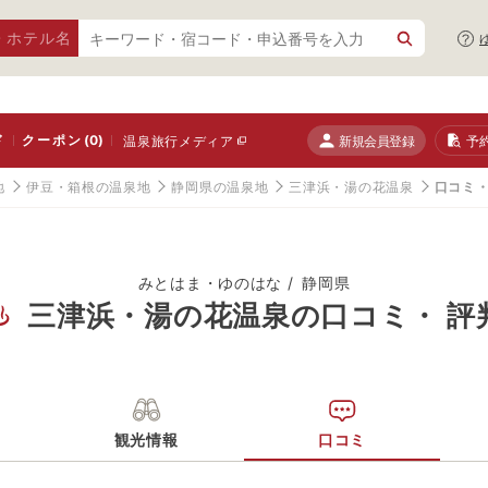
・ホテル名
ド
クーポン
(0)
新規会員登録
予
温泉旅行メディア
地
伊豆・箱根の温泉地
静岡県の温泉地
三津浜・湯の花温泉
口コミ・
みとはま・ゆのはな
静岡県
三津浜・湯の花温泉の口コミ・ 評
観光情報
口コミ