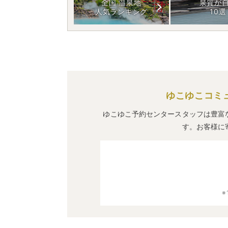
全国 温泉地
泉質が
人気ランキング
10選
ゆこゆこコミ
ゆこゆこ予約センタースタッフは豊富
す。お客様に