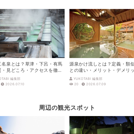
三名泉とは？草津・下呂・有馬
源泉かけ流しとは？定義・類
質・見どころ・アクセスを徹底
との違い・メリット・デメリ
解説
OTABI 編集部
YUKOTABI 編集部
2026.07.10
20
2026.07.09
周辺の観光スポット