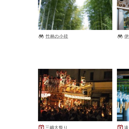
竹林の小径
伊
三嶋大祭り
遠