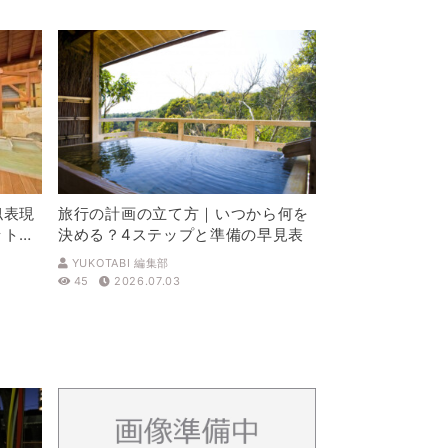
似表現
旅行の計画の立て方｜いつから何を
ットを
決める？4ステップと準備の早見表
YUKOTABI 編集部
45
2026.07.03