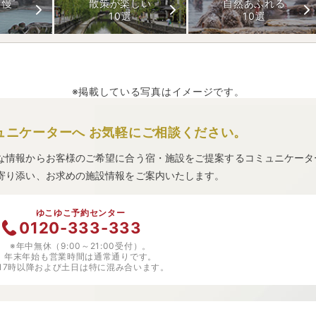
自慢
散策が楽しい
自然あふれる
10選
10選
※掲載している写真はイメージです。
ュニケーターへ
お気軽にご相談ください。
な情報からお客様のご希望に合う宿・施設をご提案するコミュニケータ
寄り添い、お求めの施設情報をご案内いたします。
ゆこゆこ予約センター
0120-333-333
※年中無休（9:00～21:00受付）。
年末年始も営業時間は通常通りです。
※17時以降および土日は特に混み合います。