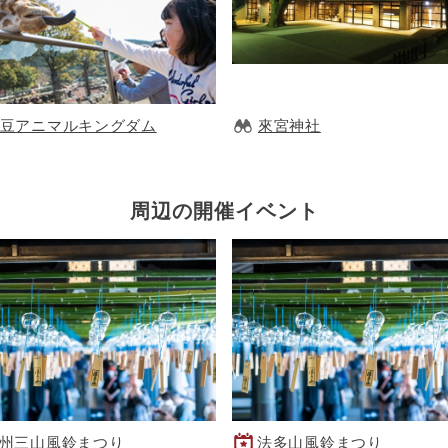
豆アニマルキングダム
來宮神社
周辺の開催イベント
州三山風鈴まつり
法多山風鈴まつり