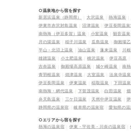
○温泉地から宿を探す
新居浜温泉（静岡県）
大沢温泉
熱海温泉
伊東市赤沢対島温泉
沼津温泉
伊豆長岡温泉
南熱海（伊豆多賀）温泉
小室温泉
観音温泉
月の湯温泉
稲子川温泉
瓜島温泉
御殿場乙
平山・北沼上温泉
油山温泉
蓬来温泉
川根
雄踏温泉
小土肥温泉
桃沢温泉
伊豆高原
吉奈温泉
御殿場高原温泉
城ケ崎温泉
南熱
青羽根温泉
焼津温泉
大室温泉
法泉寺温泉
伊豆長岡温泉
伊東温泉
稲取温泉
下田温泉
南熱海・網代温泉
下賀茂温泉
白田温泉
畑
弁天島温泉
三ケ日温泉
天然中伊豆温泉
伊
静岡県の温泉宿
岐阜県の温泉宿
愛知県の温
○エリアから宿を探す
熱海の温泉宿
伊東・宇佐美・川奈の温泉宿