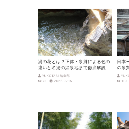
湯の花とは？正体・泉質による色の
日本
違いと名湯の温泉地まで徹底解説
の泉
解説
YUKOTABI 編集部
YUK
75
2026.07.15
110