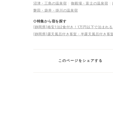
沼津・三島の温泉宿
御殿場・富士の温泉宿
磐田・袋井・掛川の温泉宿
○特集から宿を探す
[静岡県]格安1泊2食付き！1万円以下で泊まれ
[静岡県]露天風呂付き客室・半露天風呂付き客
このページをシェアする