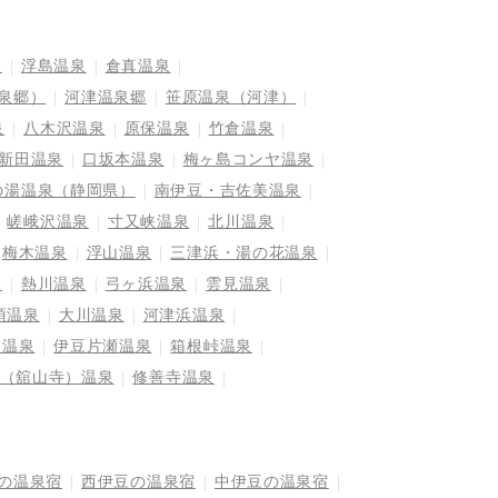
泉
浮島温泉
倉真温泉
泉郷）
河津温泉郷
笹原温泉（河津）
泉
八木沢温泉
原保温泉
竹倉温泉
新田温泉
口坂本温泉
梅ヶ島コンヤ温泉
の湯温泉（静岡県）
南伊豆・吉佐美温泉
嵯峨沢温泉
寸又峡温泉
北川温泉
梅木温泉
浮山温泉
三津浜・湯の花温泉
泉
熱川温泉
弓ヶ浜温泉
雲見温泉
須温泉
大川温泉
河津浜温泉
島温泉
伊豆片瀬温泉
箱根峠温泉
（舘山寺）温泉
修善寺温泉
の温泉宿
西伊豆の温泉宿
中伊豆の温泉宿