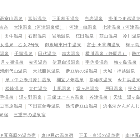
高室山温泉
富嶽温泉
下田相玉温泉
白岩温泉
掛川つま恋温
古奈
大滝温泉（河津温泉郷）
河津・峰温泉
七滝温泉（河津温
田牛温泉
石部温泉
岩地温泉
桜田温泉
韮山温泉
冷川温
女温泉 乙女2号泉
御殿場東田中温泉
富士 田貫湖温泉
梅ヶ島
温泉
千頭温泉
田代温泉
志太温泉
横川温泉（静岡県）
駒
月ヶ瀬温泉
赤沢温泉
伊豆白浜温泉
宇佐美温泉
梅ヶ島温泉
海網代山温泉
天城船原温泉
伊豆駒の湯温泉
天城・持越温泉
泉（伊豆湯河原）温泉
禰宜ノ畑温泉
接岨峡温泉
今井浜温
松崎温泉
大仁温泉
土肥温泉
堂ヶ島温泉
戸田温泉
宇久
毛温泉
湯ヶ野温泉
三保はごろも温泉
谷津温泉
天城 湯ヶ
豆高原温泉
下田蓮台寺温泉
熱海伊豆山温泉
浜名湖かんざんじ
泉宿
三重県の温泉宿
伊豆高原の温泉宿
東伊豆の温泉宿
下田・白浜の温泉宿
南伊豆