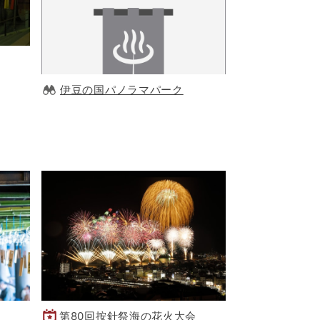
伊豆の国パノラマパーク
第80回按針祭海の花火大会