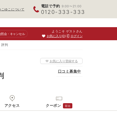
電話で予約
9:00〜21:00
ゆこゆこについて
0120-333-333
ようこそ ゲストさん
約照会
・キャンセル
お気に入り
0
ログイン
 評判
お気に入り登録する
口コミ募集中
判
アクセス
クーポン
宿泊