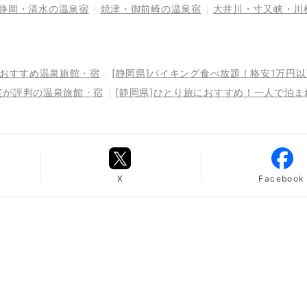
静岡・清水の温泉宿
焼津・御前崎の温泉宿
大井川・寸又峡・川
るおすすめ温泉旅館・宿
[静岡県]バイキング食べ放題！格安1万円
室が評判の温泉旅館・宿
[静岡県]ひとり旅におすすめ！一人で泊
X
Facebook