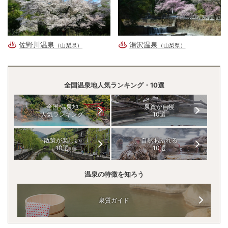
佐野川温泉
湯沢温泉
（山梨県）
（山梨県）
全国温泉地人気ランキング・10選
全国 温泉地
泉質が自慢
人気ランキング
10選
散策が楽しい
自然あふれる
10選
10選
温泉の特徴を知ろう
泉質ガイド