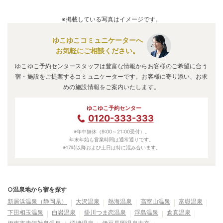
※掲載している写真はイメージです。
ゆこゆこコミュニケーターへ
お気軽にご相談ください。
ゆこゆこ予約センタースタッフは豊富な情報からお客様のご希望に合う
宿・施設をご提案するコミュニケーターです。お客様に寄り添い、お求
めの施設情報をご案内いたします。
ゆこゆこ予約センター
0120-333-333
※年中無休（9:00～21:00受付）。
年末年始も営業時間は通常通りです。
※17時以降および土日は特に混み合います。
○温泉地から宿を探す
新居浜温泉（静岡県）
大沢温泉
熱海温泉
高室山温泉
富嶽温泉
下田相玉温泉
白岩温泉
掛川つま恋温泉
浮島温泉
倉真温泉