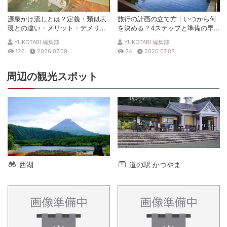
源泉かけ流しとは？定義・類似表
旅行の計画の立て方｜いつから何
現との違い・メリット・デメリッ
を決める？4ステップと準備の早
トを解説
見表
YUKOTABI 編集部
YUKOTABI 編集部
126
2026.07.09
24
2026.07.03
周辺の観光スポット
西湖
道の駅 かつやま