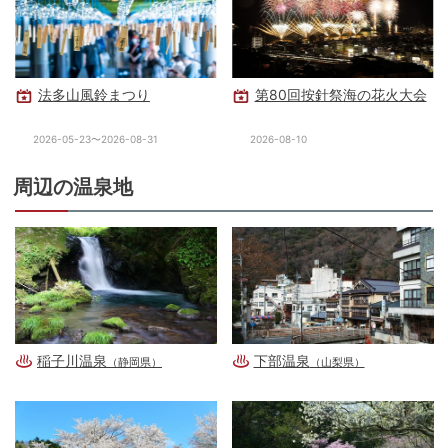
法多山風鈴まつり
第80回按針祭海の花火大会
2026-05-23〜2026-08-31
2026-08-10
周辺の温泉地
稲子川温泉
下部温泉
（静岡県）
（山梨県）