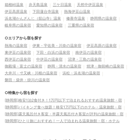
箱根峠温泉
弁天島温泉
三ケ日温泉
天然中伊豆温泉
伊豆高原温泉
下田蓮台寺温泉
熱海伊豆山温泉
浜名湖かんざんじ（舘山寺）温泉
修善寺温泉
静岡県の温泉宿
岐阜県の温泉宿
愛知県の温泉宿
三重県の温泉宿
○エリアから宿を探す
熱海の温泉宿
伊東・宇佐美・川奈の温泉宿
伊豆高原の温泉宿
東伊豆の温泉宿
下田・白浜の温泉宿
南伊豆の温泉宿
西伊豆の温泉宿
中伊豆の温泉宿
沼津・三島の温泉宿
御殿場・富士の温泉宿
静岡・清水の温泉宿
焼津・御前崎の温泉宿
大井川・寸又峡・川根の温泉宿
浜松・浜名湖の温泉宿
磐田・袋井・掛川の温泉宿
○特集から宿を探す
[静岡県]格安1泊2食付き！1万円以下で泊まれるおすすめ温泉旅館・宿
[静岡県]バイキング食べ放題！格安1万円以下のホテル・温泉旅館・宿
[静岡県]露天風呂付き客室・半露天風呂付き客室が評判の温泉旅館・宿
[静岡県]ひとり旅におすすめ！一人で泊まれる温泉旅館・宿・ホテル