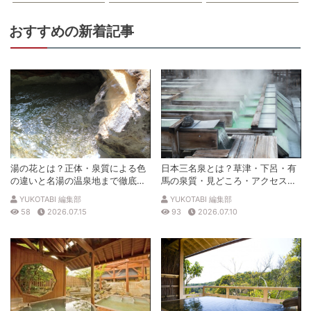
おすすめの新着記事
湯の花とは？正体・泉質による色
日本三名泉とは？草津・下呂・有
の違いと名湯の温泉地まで徹底解
馬の泉質・見どころ・アクセスを
説
徹底解説
YUKOTABI 編集部
YUKOTABI 編集部
58
2026.07.15
93
2026.07.10