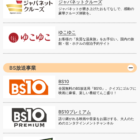
ジャパネットクルーズ
ジャパネットが磨き上げたおもてなしで、感動の
豪華クルーズ体験を。
ゆこゆこ
お客様の『良質な温泉旅』をお手伝い。国内の旅
館・宿・ホテルの宿泊予約サイト
BS放送事業
BS10
全国無料のBS放送局『BS10』。クイズにゴルフに
映画に麻雀、楽しい番組てんこ盛り！
BS10プレミアム
語り継がれる映画や音楽をお届けする、大人のた
めのエンタテインメントチャンネル