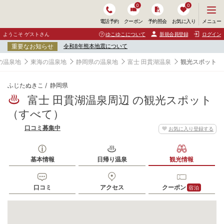
0
0
メ
メニュー
電話予約
クーポン
予約照会
お気に入り
ニ
ュ
ようこそ ゲストさん
ゆこゆこについて
新規会員登録
ログイン
ー
重要なお知らせ
令和8年熊本地震について
を
開
の温泉地
東海の温泉地
静岡県の温泉地
富士 田貫湖温泉
観光スポット
く
ふじたぬきこ
静岡県
富士 田貫湖温泉周辺 の観光スポット
（すべて）
口コミ募集中
お気に入り登録する
基本情報
日帰り温泉
観光情報
口コミ
アクセス
クーポン
宿泊