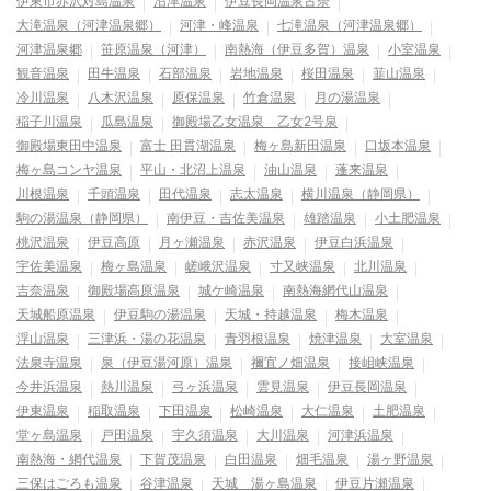
伊東市赤沢対島温泉
沼津温泉
伊豆長岡温泉古奈
大滝温泉（河津温泉郷）
河津・峰温泉
七滝温泉（河津温泉郷）
河津温泉郷
笹原温泉（河津）
南熱海（伊豆多賀）温泉
小室温泉
観音温泉
田牛温泉
石部温泉
岩地温泉
桜田温泉
韮山温泉
冷川温泉
八木沢温泉
原保温泉
竹倉温泉
月の湯温泉
稲子川温泉
瓜島温泉
御殿場乙女温泉 乙女2号泉
御殿場東田中温泉
富士 田貫湖温泉
梅ヶ島新田温泉
口坂本温泉
梅ヶ島コンヤ温泉
平山・北沼上温泉
油山温泉
蓬来温泉
川根温泉
千頭温泉
田代温泉
志太温泉
横川温泉（静岡県）
駒の湯温泉（静岡県）
南伊豆・吉佐美温泉
雄踏温泉
小土肥温泉
桃沢温泉
伊豆高原
月ヶ瀬温泉
赤沢温泉
伊豆白浜温泉
宇佐美温泉
梅ヶ島温泉
嵯峨沢温泉
寸又峡温泉
北川温泉
吉奈温泉
御殿場高原温泉
城ケ崎温泉
南熱海網代山温泉
天城船原温泉
伊豆駒の湯温泉
天城・持越温泉
梅木温泉
浮山温泉
三津浜・湯の花温泉
青羽根温泉
焼津温泉
大室温泉
法泉寺温泉
泉（伊豆湯河原）温泉
禰宜ノ畑温泉
接岨峡温泉
今井浜温泉
熱川温泉
弓ヶ浜温泉
雲見温泉
伊豆長岡温泉
伊東温泉
稲取温泉
下田温泉
松崎温泉
大仁温泉
土肥温泉
堂ヶ島温泉
戸田温泉
宇久須温泉
大川温泉
河津浜温泉
南熱海・網代温泉
下賀茂温泉
白田温泉
畑毛温泉
湯ヶ野温泉
三保はごろも温泉
谷津温泉
天城 湯ヶ島温泉
伊豆片瀬温泉