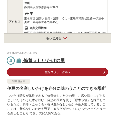
住所
静岡県伊豆市修善寺968-3
車
東名高速 沼津／長泉・沼津I．Cより東駿河湾環状道路—伊豆中
アクセス
央道—修善寺道路で約45分
公共交通機関
伊豆箱根鉄道駿豆線修善寺駅から東海バスまたは伊豆箱根バス修
善寺温泉行きで8分、終点下車、徒歩3分
もっと見る
修善寺駅からタクシーで約10分
駐車場
情報なし
温泉地の中心地から
1.3
km
電話番号
修善寺しいたけの里
4
※ 掲載情報は変更になる場合があります。最新の内容はご利用前にご自身でお
問合せください。
観光スポット詳細へ
※ 料金情報は税込・税抜表記が混ざっております。正しい金額はご利用前にご
自身でお問合せください。
駐車場あり
伊豆の名産しいたけを存分に味わうことのできる場所
しいたけ狩りが体験できる「修善寺しいたけの里」。広い園内にずらり
としいたけのほた木が並び、自然の原木を使う「原木栽培」を採用して
いるため、肉厚・ふっくら・香り豊かなしいたけを生み出している。こ
こでは、新鮮なしいたけや野菜・肉などがセットになったバーベキュー
を楽しむことも でき、大変人気である。