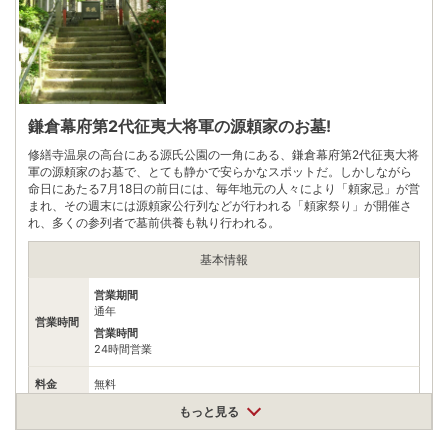
鎌倉幕府第2代征夷大将軍の源頼家のお墓!
修繕寺温泉の高台にある源氏公園の一角にある、鎌倉幕府第2代征夷大将
軍の源頼家のお墓で、とても静かで安らかなスポットだ。しかしながら
命日にあたる7月18日の前日には、毎年地元の人々により「頼家忌」が営
まれ、その週末には源頼家公行列などが行われる「頼家祭り」が開催さ
れ、多くの参列者で墓前供養も執り行われる。
基本情報
営業期間
通年
営業時間
営業時間
24時間営業
料金
無料
もっと見る
住所
静岡県伊豆市修善寺935
アクセス