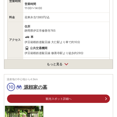
営業時間
営業時間
11:00〜14:00
料金
花車弁当1380円/込
住所
静岡県伊豆市修善寺765
車
アクセス
伊豆箱根鉄道駿豆線 大仁駅より車で約10分
公共交通機関
伊豆箱根鉄道駿豆線 修善寺駅より徒歩約29分
駐車場
情報なし
もっと見る
電話番号
0558720546
温泉地の中心地から
4.5
km
※ 掲載情報は変更になる場合があります。最新の内容はご利用前にご自身でお
問合せください。
源頼家の墓
10
※ 料金情報は税込・税抜表記が混ざっております。正しい金額はご利用前にご
自身でお問合せください。
観光スポット詳細へ