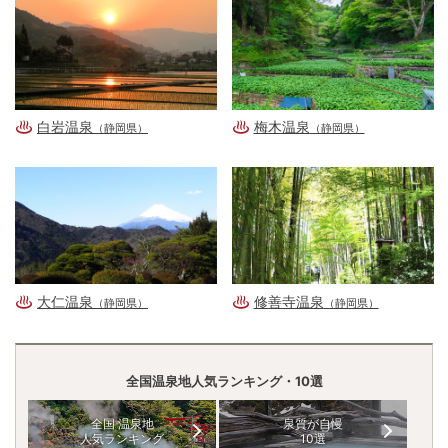
白岩温泉
梅木温泉
（静岡県）
（静岡県）
大仁温泉
修善寺温泉
（静岡県）
（静岡県）
全国温泉地人気ランキング・10選
全国 温泉地
泉質が自慢
人気ランキング
10選