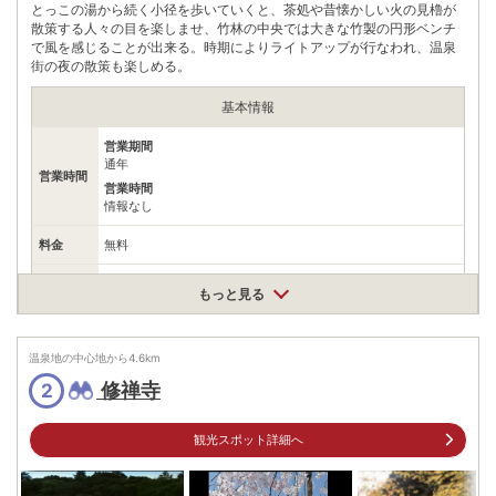
とっこの湯から続く小径を歩いていくと、茶処や昔懐かしい火の見櫓が
散策する人々の目を楽しませ、竹林の中央では大きな竹製の円形ベンチ
で風を感じることが出来る。時期によりライトアップが行なわれ、温泉
街の夜の散策も楽しめる。
基本情報
営業期間
通年
営業時間
営業時間
情報なし
料金
無料
住所
もっと見る
静岡県伊豆市修善寺
車
アクセス
長泉沼津ICから約30分修善寺ICから約5分
温泉地の中心地から
4.6
km
公共交通機関
修禅寺
2
伊豆箱根鉄道駿豆線｢修善寺駅｣よりバス約8分伊豆箱根バス･東
海バス修善寺温泉行き｢修善寺温泉｣下車､徒歩約5分
観光スポット詳細へ
情報なし
駐車場
※近隣の有料駐車場を利用