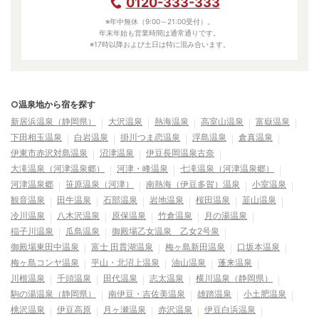
0120-333-333
※年中無休（9:00～21:00受付）。
年末年始も営業時間は通常通りです。
※17時以降および土日は特に混み合います。
○温泉地から宿を探す
新居浜温泉（静岡県）
大沢温泉
熱海温泉
高室山温泉
富嶽温泉
下田相玉温泉
白岩温泉
掛川つま恋温泉
浮島温泉
倉真温泉
伊東市赤沢対島温泉
沼津温泉
伊豆長岡温泉古奈
大滝温泉（河津温泉郷）
河津・峰温泉
七滝温泉（河津温泉郷）
河津温泉郷
笹原温泉（河津）
南熱海（伊豆多賀）温泉
小室温泉
観音温泉
田牛温泉
石部温泉
岩地温泉
桜田温泉
韮山温泉
冷川温泉
八木沢温泉
原保温泉
竹倉温泉
月の湯温泉
稲子川温泉
瓜島温泉
御殿場乙女温泉 乙女2号泉
御殿場東田中温泉
富士 田貫湖温泉
梅ヶ島新田温泉
口坂本温泉
梅ヶ島コンヤ温泉
平山・北沼上温泉
油山温泉
蓬来温泉
川根温泉
千頭温泉
田代温泉
志太温泉
横川温泉（静岡県）
駒の湯温泉（静岡県）
南伊豆・吉佐美温泉
雄踏温泉
小土肥温泉
桃沢温泉
伊豆高原
月ヶ瀬温泉
赤沢温泉
伊豆白浜温泉