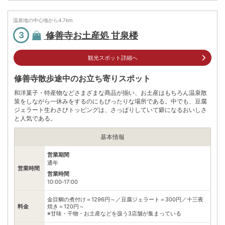
住所
静岡県伊豆市修善寺福地山
温泉地の中心地から
4.7
km
車
アクセス
修善寺お土産処 甘泉楼
3
長泉沼津ICｰから約30分修善寺ICから約5分
公共交通機関
善寺温泉駅(バス停)から徒歩約5分
観光スポット詳細へ
駐車場
情報なし
修善寺散歩途中のお立ち寄りスポット
電話番号
0558720053
和洋菓子・特産物などさまざまな商品が揃い、お土産はもちろん温泉散
策をしながら一休みをするのにもぴったりな場所である。中でも、豆腐
※ 掲載情報は変更になる場合があります。最新の内容はご利用前にご自身でお
ジェラート生わさびトッピングは、さっぱりしていて癖になるおいしさ
問合せください。
と人気である。
※ 料金情報は税込・税抜表記が混ざっております。正しい金額はご利用前にご
自身でお問合せください。
基本情報
営業期間
通年
営業時間
営業時間
10:00‐17:00
金目鯛の煮付け＝1296円～／豆腐ジェラート＝300円／十三夜
料金
焼き＝120円～
※甘味・干物・お土産などを扱う3店舗が集まっている