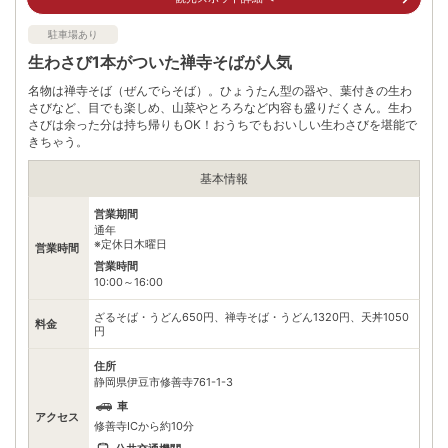
電話番号
0558728484
駐車場あり
※ 掲載情報は変更になる場合があります。最新の内容はご利用前にご自身でお
生わさび1本がついた禅寺そばが人気
問合せください。
※ 料金情報は税込・税抜表記が混ざっております。正しい金額はご利用前にご
名物は禅寺そば（ぜんでらそば）。ひょうたん型の器や、葉付きの生わ
自身でお問合せください。
さびなど、目でも楽しめ、山菜やとろろなど内容も盛りだくさん。生わ
さびは余った分は持ち帰りもOK！おうちでもおいしい生わさびを堪能で
きちゃう。
基本情報
営業期間
通年
※定休日木曜日
営業時間
営業時間
10:00～16:00
ざるそば・うどん650円、禅寺そば・うどん1320円、天丼1050
料金
円
住所
静岡県伊豆市修善寺761-1-3
車
アクセス
修善寺ICから約10分