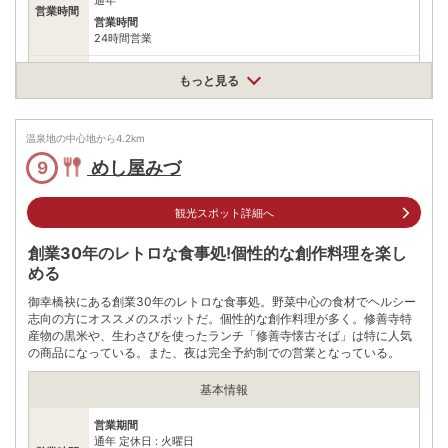
営業時間
営業時間
24時間営業
料金
無料
もっと見る
住所
静岡県伊豆市修善寺
温泉地の中心地から
4.2
km
アクセス
公共交通機関
めし屋みづ
9
修善寺駅よりバス(約8分)伊豆箱根バス·東海バス修善寺温泉下車
よりスグ
観光スポット詳細へ
駐車場
情報なし
電話番号
0558722501
創業30年のレトロな食事処!個性的な創作料理を楽し
める
※ 掲載情報は変更になる場合があります。最新の内容はご利用前にご自身でお
問合せください。
御幸橋袂にある創業30年のレトロな食事処。野菜中心の食材でヘルシー
※ 料金情報は税込・税抜表記が混ざっております。正しい金額はご利用前にご
志向の方にオススメのスポットだ。個性的な創作料理が多く。修善寺特
自身でお問合せください。
産物の黒米や、生わさびを使ったランチ「修善寺懐古そば」は特に人気
の商品になっている。また、夜は完全予約制での営業となっている。
基本情報
営業期間
通年 定休日 : 火曜日