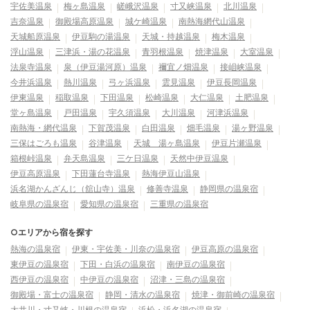
宇佐美温泉
梅ヶ島温泉
嵯峨沢温泉
寸又峡温泉
北川温泉
吉奈温泉
御殿場高原温泉
城ケ崎温泉
南熱海網代山温泉
天城船原温泉
伊豆駒の湯温泉
天城・持越温泉
梅木温泉
浮山温泉
三津浜・湯の花温泉
青羽根温泉
焼津温泉
大室温泉
法泉寺温泉
泉（伊豆湯河原）温泉
禰宜ノ畑温泉
接岨峡温泉
今井浜温泉
熱川温泉
弓ヶ浜温泉
雲見温泉
伊豆長岡温泉
伊東温泉
稲取温泉
下田温泉
松崎温泉
大仁温泉
土肥温泉
堂ヶ島温泉
戸田温泉
宇久須温泉
大川温泉
河津浜温泉
南熱海・網代温泉
下賀茂温泉
白田温泉
畑毛温泉
湯ヶ野温泉
三保はごろも温泉
谷津温泉
天城 湯ヶ島温泉
伊豆片瀬温泉
箱根峠温泉
弁天島温泉
三ケ日温泉
天然中伊豆温泉
伊豆高原温泉
下田蓮台寺温泉
熱海伊豆山温泉
浜名湖かんざんじ（舘山寺）温泉
修善寺温泉
静岡県の温泉宿
岐阜県の温泉宿
愛知県の温泉宿
三重県の温泉宿
○エリアから宿を探す
熱海の温泉宿
伊東・宇佐美・川奈の温泉宿
伊豆高原の温泉宿
東伊豆の温泉宿
下田・白浜の温泉宿
南伊豆の温泉宿
西伊豆の温泉宿
中伊豆の温泉宿
沼津・三島の温泉宿
御殿場・富士の温泉宿
静岡・清水の温泉宿
焼津・御前崎の温泉宿
大井川・寸又峡・川根の温泉宿
浜松・浜名湖の温泉宿