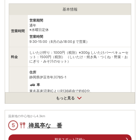
基本情報
営業期間
通年
※水曜日定休
営業時間
営業時間
9:30‐15:00（8月のみ18:00まで営業）
しいたけ狩り：1000円（税別）※300g しいたけバーベキューセ
料金
ット：1500円（税別） （しいたけ・焼き鳥・つくね・野菜・お
にぎり・みそ汁のセット）
住所
静岡県伊豆市年川785-1
車
東名高速沼津ICよりR136経由で約60分、
アクセス
東名高速沼津ICより伊豆中央道経由（大仁南IC下車）で約50分
もっと見る
公共交通機関
伊豆箱根鉄道 「修善寺駅」より、東海バス「伊東行き」にて15
分
温泉地の中心地から
4.3
km
「年川」にて下車後、徒歩10分
禅風亭なゝ番
5
無料（33台）
駐車場
※乗用車30台、大型バス3台
観光スポット詳細へ