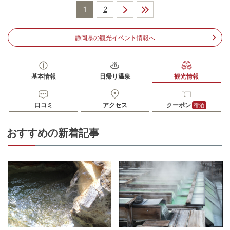
公共交通機関
1
2
東海バス·伊豆箱根バス 修善寺温泉下車より徒歩約10分
駐車場
情報なし
静岡県の観光イベント情報へ
電話番号
0558722501
※ 掲載情報は変更になる場合があります。最新の内容はご利用前にご自身でお
問合せください。
基本情報
日帰り温泉
観光情報
※ 料金情報は税込・税抜表記が混ざっております。正しい金額はご利用前にご
自身でお問合せください。
口コミ
アクセス
クーポン
宿泊
おすすめの新着記事