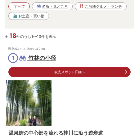
すべて
名所・見どころ
ご当地グルメ・ランチ
お土産・買い物
18
全
件のうち1〜10件を表示
温泉地の中心地から
4.7
km
竹林の小径
1
観光スポット詳細へ
温泉街の中心部を流れる桂川に沿う遊歩道