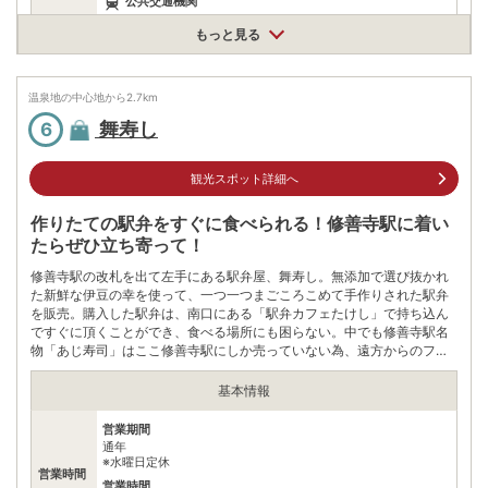
公共交通機関
修善寺駅から徒歩約30分
もっと見る
駐車場
無料
温泉地の中心地から
電話番号
0558720007
2.7
km
舞寿し
6
※ 掲載情報は変更になる場合があります。最新の内容はご利用前にご自身でお
問合せください。
※ 料金情報は税込・税抜表記が混ざっております。正しい金額はご利用前にご
観光スポット詳細へ
自身でお問合せください。
作りたての駅弁をすぐに食べられる！修善寺駅に着い
たらぜひ立ち寄って！
修善寺駅の改札を出て左手にある駅弁屋、舞寿し。無添加で選び抜かれ
た新鮮な伊豆の幸を使って、一つ一つまごころこめて手作りされた駅弁
を販売。購入した駅弁は、南口にある「駅弁カフェたけし」で持ち込ん
ですぐに頂くことができ、食べる場所にも困らない。中でも修善寺駅名
物「あじ寿司」はここ修善寺駅にしか売っていない為、遠方からのファ
ンも多いとか。ぜひ一度味わってみてはいかが？
基本情報
営業期間
通年
※水曜日定休
営業時間
営業時間