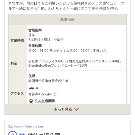
きですが、雨の日でもご利用いただける屋根付きのテラス席ではテーブ
ルで一緒に食事も可能。わんちゃんと一緒にすごす幸せ時間を満喫。
基本情報
営業期間
通年
※定休日火曜日、不定休
営業時間
営業時間
11:00～16:00 ランチタイム11:00～14:00（平日のみ）
伊豆牛ハヤシライス840円 旬の地産野菜ペペロンチーノ840円
料金
Blendedcoffeeブレンドコーヒー420円
住所
静岡県伊豆市修善寺882-9
車
アクセス
修善寺ICから約3分
公共交通機関
伊豆箱根鉄道駿豆線修善寺駅より伊豆箱根バス修善寺温泉行きで
もっと見る
終点「修善寺温泉」バス停下車、徒歩約5分
駐車場
無料
温泉地の中心地から
4.6
km
電話番号
0558722500