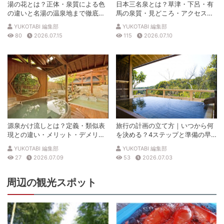
湯の花とは？正体・泉質による色
日本三名泉とは？草津・下呂・有
の違いと名湯の温泉地まで徹底解
馬の泉質・見どころ・アクセスを
説
徹底解説
YUKOTABI 編集部
YUKOTABI 編集部
80
2026.07.15
115
2026.07.10
源泉かけ流しとは？定義・類似表
旅行の計画の立て方｜いつから何
現との違い・メリット・デメリッ
を決める？4ステップと準備の早
トを解説
見表
YUKOTABI 編集部
YUKOTABI 編集部
27
2026.07.09
53
2026.07.03
周辺の観光スポット