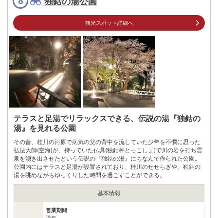
独鈷の湯公園
8
※ 掲載情報は変更になる場合があります。最新の内容はご利用前にご自身でお
問合せください。
観光スポット詳細へ
※ 料金情報は税込・税抜表記が混ざっております。正しい金額はご利用前にご
自身でお問合せください。
テラスと足湯でリラックスできる、伝説の湯『独鈷の
湯』を見れる公園
その昔、桂川の河原で病気の父の背中を流していた少年を不憫に思った
弘法大師(空海)が、持っていた仏具(独鈷杵とっこしょ)で川の岩を打ち霊
泉を湧き出させたという伝説の『独鈷の湯』にちなんで作られた公園。
公園内にはテラスと足湯が設置されており、桂川のせせらぎや、独鈷の
湯を眺めながらゆっくりした時間を過ごすことができる。
基本情報
営業期間
通年