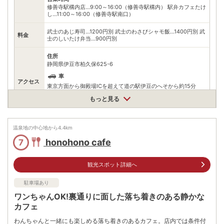
修善寺駅構内店…9:00～16:00（修善寺駅構内） 駅弁カフェたけ
し…11:00～16:00（修善寺駅南口）
武士のあじ寿司…1200円別 武士のわさびシャモ飯…1400円別 武
料金
士のしいたけ弁当…900円別
住所
静岡県伊豆市柏久保625-6
車
アクセス
東京方面から御殿場ICを超えて道の駅伊豆のへそから約15分
公共交通機関
もっと見る
修善寺駅の改札を出てすぐ左
情報なし
温泉地の中心地から
駐車場
4.4
km
※修善寺駅北口ロータリーの30分無料の駐車場を利用
honohono cafe
7
電話番号
0558722416
観光スポット詳細へ
※ 掲載情報は変更になる場合があります。最新の内容はご利用前にご自身でお
問合せください。
※ 料金情報は税込・税抜表記が混ざっております。正しい金額はご利用前にご
駐車場あり
自身でお問合せください。
ワンちゃんOK!裏通りに面した落ち着きのある静かな
カフェ
わんちゃんと一緒にも楽しめる落ち着きのあるカフェ。店内では条件付