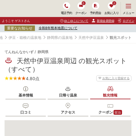
0
0
メ
メニュー
電話予約
クーポン
予約照会
お気に入り
ニ
ュ
ようこそ ゲストさん
ゆこゆこについて
新規会員登録
ログイン
ー
重要なお知らせ
令和8年熊本地震について
を
開
地
伊豆・箱根の温泉地
静岡県の温泉地
天然中伊豆温泉
観光スポット
く
てんねんなかいず
静岡県
天然中伊豆温泉周辺 の観光スポット
（すべて）
4.80
点
お気に入り登録する
基本情報
日帰り温泉
観光情報
口コミ
アクセス
クーポン
宿泊