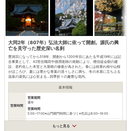
0558722501
電話番号
※問い合わせ先：伊豆市観光協会修善寺支部
※ 掲載情報は変更になる場合があります。最新の内容はご利用前にご自身でお
問合せください。
※ 料金情報は税込・税抜表記が混ざっております。正しい金額はご利用前にご
自身でお問合せください。
大同2年（807年）弘法大師に依って開創。源氏の興
亡を見守った歴史深い名刹
曹洞宗になってから518年、開創から1200年目にあたる平成19年には記
念事業として、42世住職田中徳潤老師の発願により、檀信徒会館の建
設、老朽化した本堂と大屋根の修復が為された。春には枝垂れ桜や山桜
がほころび、夏には豊かな青葉の清々しさに満ち、冬の水屋に立ち上る
温泉の湯気には心安まる…四季折々の趣豊な境内。
基本情報
営業期間
通年
営業時間
営業時間
5:00~17:00※山門開門時間に基づく※売店は8:00~16:00
料金
無料
もっと見る