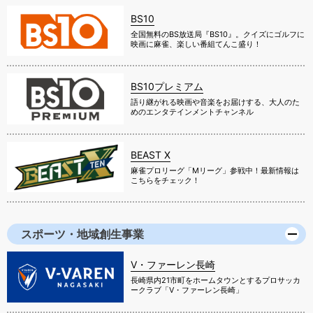
BS10
全国無料のBS放送局『BS10』。クイズにゴルフに
映画に麻雀、楽しい番組てんこ盛り！
BS10プレミアム
語り継がれる映画や音楽をお届けする、大人のた
めのエンタテインメントチャンネル
BEAST X
麻雀プロリーグ「Mリーグ」参戦中！最新情報は
こちらをチェック！
スポーツ・地域創生事業
V・ファーレン長崎
長崎県内21市町をホームタウンとするプロサッカ
ークラブ「V・ファーレン長崎」