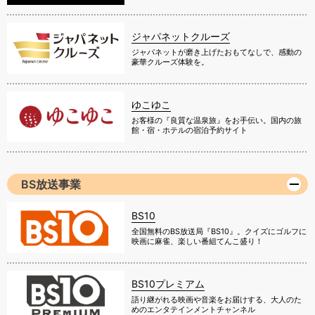
ジャパネットクルーズ
ジャパネットが磨き上げたおもてなしで、感動の
豪華クルーズ体験を。
ゆこゆこ
お客様の『良質な温泉旅』をお手伝い。国内の旅
館・宿・ホテルの宿泊予約サイト
BS放送事業
BS10
全国無料のBS放送局『BS10』。クイズにゴルフに
映画に麻雀、楽しい番組てんこ盛り！
BS10プレミアム
語り継がれる映画や音楽をお届けする、大人のた
めのエンタテインメントチャンネル