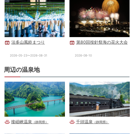
法多山風鈴まつり
第80回按針祭海の花火大会
2026-05-23〜2026-08-31
2026-08-10
周辺の温泉地
接岨峡温泉
千頭温泉
（静岡県）
（静岡県）