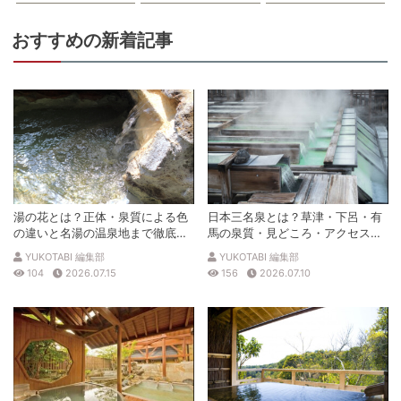
おすすめの新着記事
湯の花とは？正体・泉質による色
日本三名泉とは？草津・下呂・有
の違いと名湯の温泉地まで徹底解
馬の泉質・見どころ・アクセスを
説
徹底解説
YUKOTABI 編集部
YUKOTABI 編集部
104
2026.07.15
156
2026.07.10