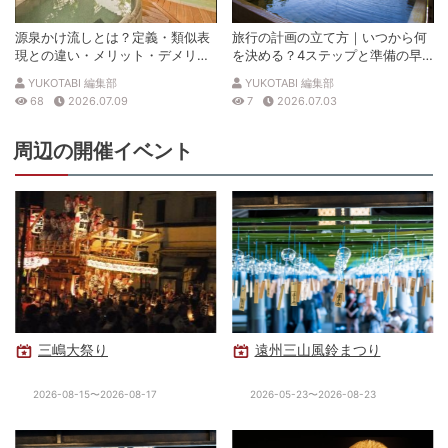
源泉かけ流しとは？定義・類似表
旅行の計画の立て方｜いつから何
現との違い・メリット・デメリッ
を決める？4ステップと準備の早
トを解説
見表
YUKOTABI 編集部
YUKOTABI 編集部
68
2026.07.09
7
2026.07.03
周辺の開催イベント
三嶋大祭り
遠州三山風鈴まつり
2026-08-15〜2026-08-17
2026-05-23〜2026-08-23