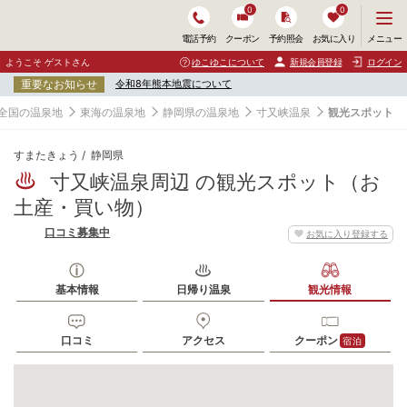
0
0
メ
メニュー
電話予約
クーポン
予約照会
お気に入り
ニ
ュ
ようこそ ゲストさん
ゆこゆこについて
新規会員登録
ログイン
ー
重要なお知らせ
令和8年熊本地震について
を
開
全国の温泉地
東海の温泉地
静岡県の温泉地
寸又峡温泉
観光スポット
く
すまたきょう
静岡県
寸又峡温泉周辺 の観光スポット（お
土産・買い物）
口コミ募集中
お気に入り登録する
基本情報
日帰り温泉
観光情報
口コミ
アクセス
クーポン
宿泊