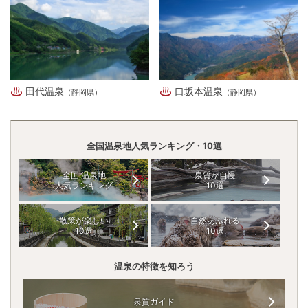
田代温泉
口坂本温泉
（静岡県）
（静岡県）
全国温泉地人気ランキング・10選
全国 温泉地
泉質が自慢
人気ランキング
10選
散策が楽しい
自然あふれる
10選
10選
温泉の特徴を知ろう
泉質ガイド