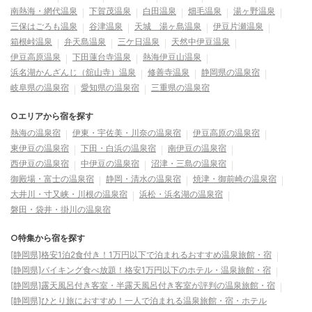
南熱海・網代温泉
下賀茂温泉
白田温泉
畑毛温泉
湯ヶ野温泉
三保はごろも温泉
谷津温泉
天城 湯ヶ島温泉
伊豆片瀬温泉
箱根峠温泉
弁天島温泉
三ケ日温泉
天然中伊豆温泉
伊豆高原温泉
下田蓮台寺温泉
熱海伊豆山温泉
浜名湖かんざんじ（舘山寺）温泉
修善寺温泉
静岡県の温泉宿
岐阜県の温泉宿
愛知県の温泉宿
三重県の温泉宿
○エリアから宿を探す
熱海の温泉宿
伊東・宇佐美・川奈の温泉宿
伊豆高原の温泉宿
東伊豆の温泉宿
下田・白浜の温泉宿
南伊豆の温泉宿
西伊豆の温泉宿
中伊豆の温泉宿
沼津・三島の温泉宿
御殿場・富士の温泉宿
静岡・清水の温泉宿
焼津・御前崎の温泉宿
大井川・寸又峡・川根の温泉宿
浜松・浜名湖の温泉宿
磐田・袋井・掛川の温泉宿
○特集から宿を探す
[静岡県]格安1泊2食付き！1万円以下で泊まれるおすすめ温泉旅館・宿
[静岡県]バイキング食べ放題！格安1万円以下のホテル・温泉旅館・宿
[静岡県]露天風呂付き客室・半露天風呂付き客室が評判の温泉旅館・宿
[静岡県]ひとり旅におすすめ！一人で泊まれる温泉旅館・宿・ホテル