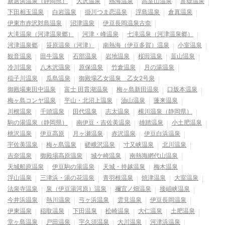
新居浜温泉（静岡県）
大沢温泉
熱海温泉
高室山温泉
富嶽温泉
下田相玉温泉
白岩温泉
掛川つま恋温泉
浮島温泉
倉真温泉
伊東市赤沢対島温泉
沼津温泉
伊豆長岡温泉古奈
大滝温泉（河津温泉郷）
河津・峰温泉
七滝温泉（河津温泉郷）
河津温泉郷
笹原温泉（河津）
南熱海（伊豆多賀）温泉
小室温泉
観音温泉
田牛温泉
石部温泉
岩地温泉
桜田温泉
韮山温泉
冷川温泉
八木沢温泉
原保温泉
竹倉温泉
月の湯温泉
稲子川温泉
瓜島温泉
御殿場乙女温泉 乙女2号泉
御殿場東田中温泉
富士 田貫湖温泉
梅ヶ島新田温泉
口坂本温泉
梅ヶ島コンヤ温泉
平山・北沼上温泉
油山温泉
蓬来温泉
川根温泉
千頭温泉
田代温泉
志太温泉
横川温泉（静岡県）
駒の湯温泉（静岡県）
南伊豆・吉佐美温泉
雄踏温泉
小土肥温泉
桃沢温泉
伊豆高原
月ヶ瀬温泉
赤沢温泉
伊豆白浜温泉
宇佐美温泉
梅ヶ島温泉
嵯峨沢温泉
寸又峡温泉
北川温泉
吉奈温泉
御殿場高原温泉
城ケ崎温泉
南熱海網代山温泉
天城船原温泉
伊豆駒の湯温泉
天城・持越温泉
梅木温泉
浮山温泉
三津浜・湯の花温泉
青羽根温泉
焼津温泉
大室温泉
法泉寺温泉
泉（伊豆湯河原）温泉
禰宜ノ畑温泉
接岨峡温泉
今井浜温泉
熱川温泉
弓ヶ浜温泉
雲見温泉
伊豆長岡温泉
伊東温泉
稲取温泉
下田温泉
松崎温泉
大仁温泉
土肥温泉
堂ヶ島温泉
戸田温泉
宇久須温泉
大川温泉
河津浜温泉