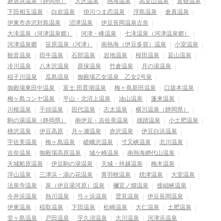
新居浜温泉（静岡県）
大沢温泉
熱海温泉
高室山温泉
富嶽温泉
下田相玉温泉
白岩温泉
掛川つま恋温泉
浮島温泉
倉真温泉
伊東市赤沢対島温泉
沼津温泉
伊豆長岡温泉古奈
大滝温泉（河津温泉郷）
河津・峰温泉
七滝温泉（河津温泉郷）
河津温泉郷
笹原温泉（河津）
南熱海（伊豆多賀）温泉
小室温泉
観音温泉
田牛温泉
石部温泉
岩地温泉
桜田温泉
韮山温泉
冷川温泉
八木沢温泉
原保温泉
竹倉温泉
月の湯温泉
稲子川温泉
瓜島温泉
御殿場乙女温泉 乙女2号泉
御殿場東田中温泉
富士 田貫湖温泉
梅ヶ島新田温泉
口坂本温泉
梅ヶ島コンヤ温泉
平山・北沼上温泉
油山温泉
蓬来温泉
川根温泉
千頭温泉
田代温泉
志太温泉
横川温泉（静岡県）
駒の湯温泉（静岡県）
南伊豆・吉佐美温泉
雄踏温泉
小土肥温泉
桃沢温泉
伊豆高原
月ヶ瀬温泉
赤沢温泉
伊豆白浜温泉
宇佐美温泉
梅ヶ島温泉
嵯峨沢温泉
寸又峡温泉
北川温泉
吉奈温泉
御殿場高原温泉
城ケ崎温泉
南熱海網代山温泉
天城船原温泉
伊豆駒の湯温泉
天城・持越温泉
梅木温泉
浮山温泉
三津浜・湯の花温泉
青羽根温泉
焼津温泉
大室温泉
法泉寺温泉
泉（伊豆湯河原）温泉
禰宜ノ畑温泉
接岨峡温泉
今井浜温泉
熱川温泉
弓ヶ浜温泉
雲見温泉
伊豆長岡温泉
伊東温泉
稲取温泉
下田温泉
松崎温泉
大仁温泉
土肥温泉
堂ヶ島温泉
戸田温泉
宇久須温泉
大川温泉
河津浜温泉