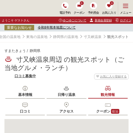
0
0
メ
メニュー
電話予約
クーポン
予約照会
お気に入り
ニ
ュ
ようこそ ゲストさん
ゆこゆこについて
新規会員登録
ログイン
ー
重要なお知らせ
令和8年熊本地震について
を
開
全国の温泉地
東海の温泉地
静岡県の温泉地
寸又峡温泉
観光スポット
く
すまたきょう
静岡県
寸又峡温泉周辺 の観光スポット（ご
当地グルメ・ランチ）
口コミ募集中
お気に入り登録する
基本情報
日帰り温泉
観光情報
口コミ
アクセス
クーポン
宿泊