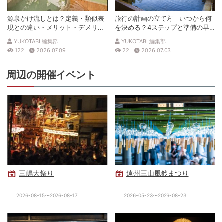
源泉かけ流しとは？定義・類似表
旅行の計画の立て方｜いつから何
現との違い・メリット・デメリッ
を決める？4ステップと準備の早
トを解説
見表
YUKOTABI 編集部
YUKOTABI 編集部
122
2026.07.09
22
2026.07.03
周辺の開催イベント
三嶋大祭り
遠州三山風鈴まつり
2026-08-15〜2026-08-17
2026-05-23〜2026-08-23