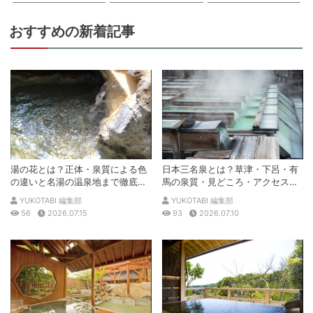
おすすめの新着記事
湯の花とは？正体・泉質による色
日本三名泉とは？草津・下呂・有
の違いと名湯の温泉地まで徹底解
馬の泉質・見どころ・アクセスを
説
徹底解説
YUKOTABI 編集部
YUKOTABI 編集部
56
2026.07.15
93
2026.07.10