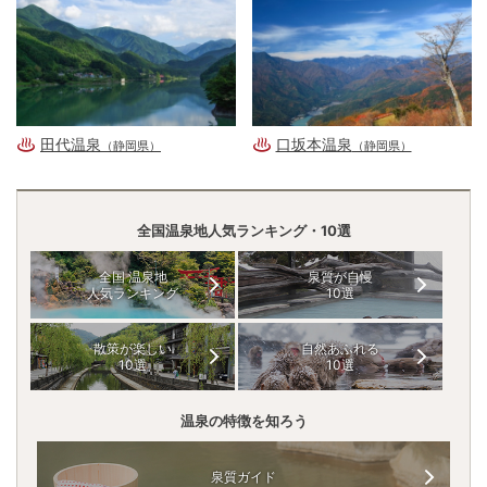
田代温泉
口坂本温泉
（静岡県）
（静岡県）
全国温泉地人気ランキング・10選
全国 温泉地
泉質が自慢
人気ランキング
10選
散策が楽しい
自然あふれる
10選
10選
温泉の特徴を知ろう
泉質ガイド