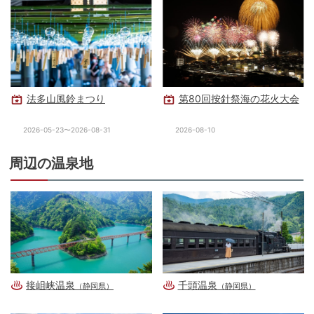
法多山風鈴まつり
第80回按針祭海の花火大会
2026-05-23〜2026-08-31
2026-08-10
周辺の温泉地
接岨峡温泉
千頭温泉
（静岡県）
（静岡県）