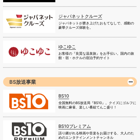
ジャパネットクルーズ
ジャパネットが磨き上げたおもてなしで、感動の
豪華クルーズ体験を。
ゆこゆこ
お客様の『良質な温泉旅』をお手伝い。国内の旅
館・宿・ホテルの宿泊予約サイト
BS放送事業
BS10
全国無料のBS放送局『BS10』。クイズにゴルフに
映画に麻雀、楽しい番組てんこ盛り！
BS10プレミアム
語り継がれる映画や音楽をお届けする、大人のた
めのエンタテインメントチャンネル