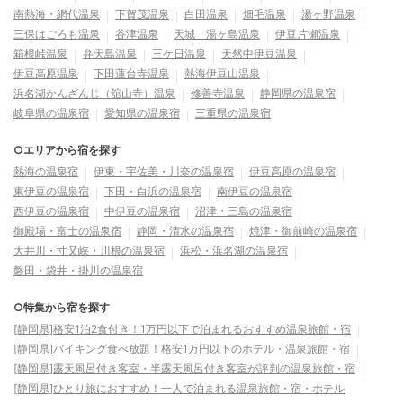
南熱海・網代温泉
下賀茂温泉
白田温泉
畑毛温泉
湯ヶ野温泉
三保はごろも温泉
谷津温泉
天城 湯ヶ島温泉
伊豆片瀬温泉
箱根峠温泉
弁天島温泉
三ケ日温泉
天然中伊豆温泉
伊豆高原温泉
下田蓮台寺温泉
熱海伊豆山温泉
浜名湖かんざんじ（舘山寺）温泉
修善寺温泉
静岡県の温泉宿
岐阜県の温泉宿
愛知県の温泉宿
三重県の温泉宿
○エリアから宿を探す
熱海の温泉宿
伊東・宇佐美・川奈の温泉宿
伊豆高原の温泉宿
東伊豆の温泉宿
下田・白浜の温泉宿
南伊豆の温泉宿
西伊豆の温泉宿
中伊豆の温泉宿
沼津・三島の温泉宿
御殿場・富士の温泉宿
静岡・清水の温泉宿
焼津・御前崎の温泉宿
大井川・寸又峡・川根の温泉宿
浜松・浜名湖の温泉宿
磐田・袋井・掛川の温泉宿
○特集から宿を探す
[静岡県]格安1泊2食付き！1万円以下で泊まれるおすすめ温泉旅館・宿
[静岡県]バイキング食べ放題！格安1万円以下のホテル・温泉旅館・宿
[静岡県]露天風呂付き客室・半露天風呂付き客室が評判の温泉旅館・宿
[静岡県]ひとり旅におすすめ！一人で泊まれる温泉旅館・宿・ホテル