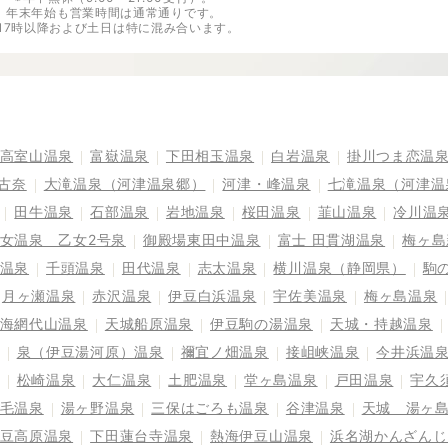
年末年始も営業時間は通常通りです。
※17時以降および土日は特に混み合います。
高室山温泉
富嶽温泉
下田相玉温泉
白岩温泉
掛川つま恋温
古奈
大滝温泉（河津温泉郷）
河津・峰温泉
七滝温泉（河津温
田牛温泉
石部温泉
岩地温泉
桜田温泉
韮山温泉
冷川温
女温泉 乙女2号泉
御殿場東田中温泉
富士 田貫湖温泉
梅ヶ島
温泉
千頭温泉
田代温泉
志太温泉
横川温泉（静岡県）
駒
月ヶ瀬温泉
赤沢温泉
伊豆白浜温泉
宇佐美温泉
梅ヶ島温泉
海網代山温泉
天城船原温泉
伊豆駒の湯温泉
天城・持越温泉
泉（伊豆湯河原）温泉
禰宜ノ畑温泉
接岨峡温泉
今井浜温
松崎温泉
大仁温泉
土肥温泉
堂ヶ島温泉
戸田温泉
宇久
毛温泉
湯ヶ野温泉
三保はごろも温泉
谷津温泉
天城 湯ヶ
豆高原温泉
下田蓮台寺温泉
熱海伊豆山温泉
浜名湖かんざんじ