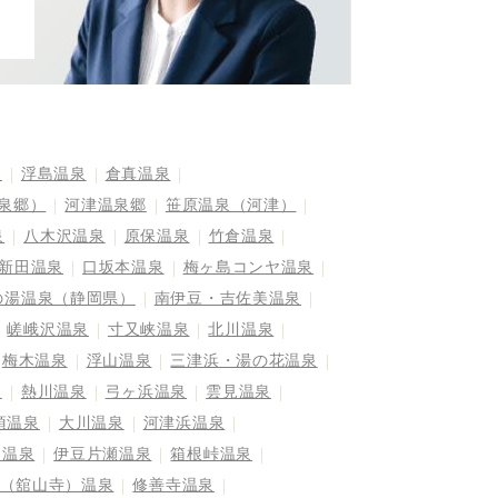
泉
浮島温泉
倉真温泉
泉郷）
河津温泉郷
笹原温泉（河津）
泉
八木沢温泉
原保温泉
竹倉温泉
新田温泉
口坂本温泉
梅ヶ島コンヤ温泉
の湯温泉（静岡県）
南伊豆・吉佐美温泉
嵯峨沢温泉
寸又峡温泉
北川温泉
梅木温泉
浮山温泉
三津浜・湯の花温泉
泉
熱川温泉
弓ヶ浜温泉
雲見温泉
須温泉
大川温泉
河津浜温泉
島温泉
伊豆片瀬温泉
箱根峠温泉
（舘山寺）温泉
修善寺温泉