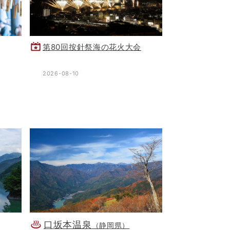
第80回按針祭海の花火大会
2026-08-10
口坂本温泉
（静岡県）