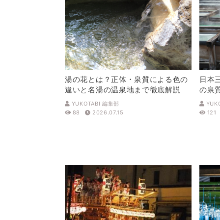
湯の花とは？正体・泉質による色の
日本
違いと名湯の温泉地まで徹底解説
の泉
解説
YUKOTABI 編集部
YUK
88
2026.07.15
121