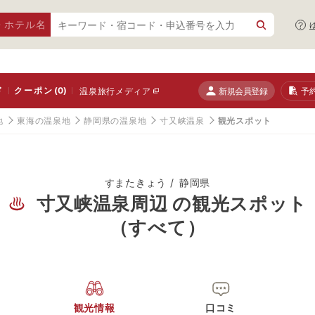
・ホテル名
ド
クーポン
(0)
新規会員登録
予
温泉旅行メディア
地
東海の温泉地
静岡県の温泉地
寸又峡温泉
観光スポット
すまたきょう
静岡県
寸又峡温泉周辺 の観光スポット
（すべて）
観光情報
口コミ