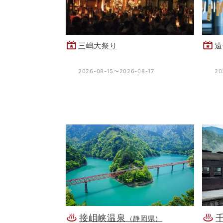
三嶋大祭り
遠
2026-08-15〜2026-08-17
20
接岨峡温泉
（静岡県）