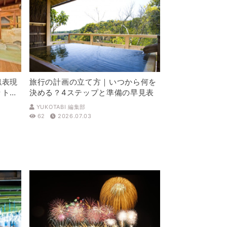
似表現
旅行の計画の立て方｜いつから何を
ットを
決める？4ステップと準備の早見表
YUKOTABI 編集部
62
2026.07.03