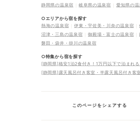
静岡県の温泉宿
岐阜県の温泉宿
愛知県の温
○エリアから宿を探す
熱海の温泉宿
伊東・宇佐美・川奈の温泉宿
沼津・三島の温泉宿
御殿場・富士の温泉宿
磐田・袋井・掛川の温泉宿
○特集から宿を探す
[静岡県]格安1泊2食付き！1万円以下で泊まれ
[静岡県]露天風呂付き客室・半露天風呂付き客
このページをシェアする