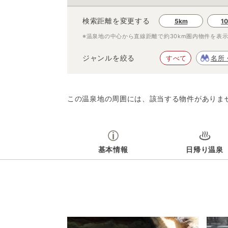
検索距離を変更する
5km
1
※温泉地の中心から直線距離で約
30km
圏内物件を表
ジャンルを絞る
すべて
名所
この温泉地の周囲には、該当する物件がありま
基本情報
日帰り温泉