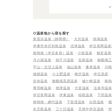
○温泉地から宿を探す
新居浜温泉（静岡県）
大沢温泉
熱海温泉
伊東市赤沢対島温泉
沼津温泉
伊豆長岡温泉
南熱海（伊豆多賀）温泉
小室温泉
観音温泉
月の湯温泉
稲子川温泉
瓜島温泉
御殿場乙
平山・北沼上温泉
油山温泉
蓬来温泉
川根
雄踏温泉
小土肥温泉
桃沢温泉
伊豆高原
吉奈温泉
御殿場高原温泉
城ケ崎温泉
南熱
青羽根温泉
焼津温泉
大室温泉
法泉寺温泉
伊豆長岡温泉
伊東温泉
稲取温泉
下田温泉
南熱海・網代温泉
下賀茂温泉
白田温泉
畑
弁天島温泉
三ケ日温泉
天然中伊豆温泉
伊