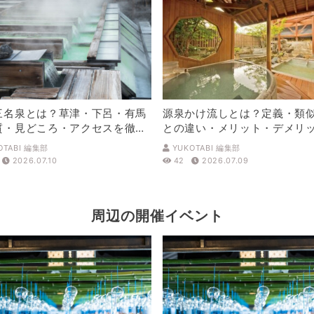
三名泉とは？草津・下呂・有馬
源泉かけ流しとは？定義・類
質・見どころ・アクセスを徹底
との違い・メリット・デメリ
解説
OTABI 編集部
YUKOTABI 編集部
2026.07.10
42
2026.07.09
周辺の開催イベント