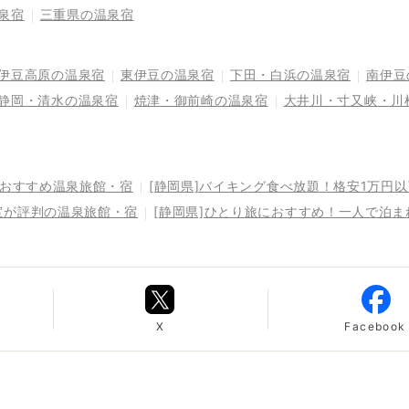
泉宿
三重県の温泉宿
伊豆高原の温泉宿
東伊豆の温泉宿
下田・白浜の温泉宿
南伊豆
静岡・清水の温泉宿
焼津・御前崎の温泉宿
大井川・寸又峡・川
るおすすめ温泉旅館・宿
[静岡県]バイキング食べ放題！格安1万円
室が評判の温泉旅館・宿
[静岡県]ひとり旅におすすめ！一人で泊
X
Facebook