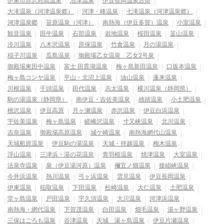
伊東市赤沢対島温泉
沼津温泉
伊豆長岡温泉古奈
大滝温泉（河津温泉郷）
河津・峰温泉
七滝温泉（河津温泉郷）
河津温泉郷
笹原温泉（河津）
南熱海（伊豆多賀）温泉
小室温泉
観音温泉
田牛温泉
石部温泉
岩地温泉
桜田温泉
韮山温泉
冷川温泉
八木沢温泉
原保温泉
竹倉温泉
月の湯温泉
稲子川温泉
瓜島温泉
御殿場乙女温泉 乙女2号泉
御殿場東田中温泉
富士 田貫湖温泉
梅ヶ島新田温泉
口坂本温泉
梅ヶ島コンヤ温泉
平山・北沼上温泉
油山温泉
蓬来温泉
川根温泉
千頭温泉
田代温泉
志太温泉
横川温泉（静岡県）
駒の湯温泉（静岡県）
南伊豆・吉佐美温泉
雄踏温泉
小土肥温泉
桃沢温泉
伊豆高原
月ヶ瀬温泉
赤沢温泉
伊豆白浜温泉
宇佐美温泉
梅ヶ島温泉
嵯峨沢温泉
寸又峡温泉
北川温泉
吉奈温泉
御殿場高原温泉
城ケ崎温泉
南熱海網代山温泉
天城船原温泉
伊豆駒の湯温泉
天城・持越温泉
梅木温泉
浮山温泉
三津浜・湯の花温泉
青羽根温泉
焼津温泉
大室温泉
法泉寺温泉
泉（伊豆湯河原）温泉
禰宜ノ畑温泉
接岨峡温泉
今井浜温泉
熱川温泉
弓ヶ浜温泉
雲見温泉
伊豆長岡温泉
伊東温泉
稲取温泉
下田温泉
松崎温泉
大仁温泉
土肥温泉
堂ヶ島温泉
戸田温泉
宇久須温泉
大川温泉
河津浜温泉
南熱海・網代温泉
下賀茂温泉
白田温泉
畑毛温泉
湯ヶ野温泉
三保はごろも温泉
谷津温泉
天城 湯ヶ島温泉
伊豆片瀬温泉