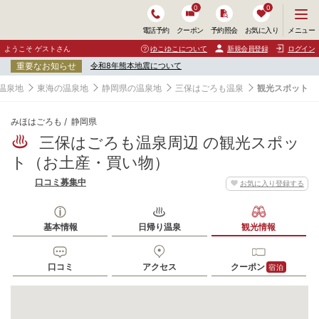
0
0
メ
メニュー
電話予約
クーポン
予約照会
お気に入り
ニ
ュ
ようこそ ゲストさん
ゆこゆこについて
新規会員登録
ログイン
ー
重要なお知らせ
令和8年熊本地震について
を
開
温泉地
東海の温泉地
静岡県の温泉地
三保はごろも温泉
観光スポット
く
みほはごろも
静岡県
三保はごろも温泉周辺 の観光スポッ
ト（お土産・買い物）
口コミ募集中
お気に入り登録する
基本情報
日帰り温泉
観光情報
口コミ
アクセス
クーポン
宿泊