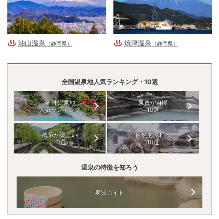
油山温泉
焼津温泉
（静岡県）
（静岡県）
全国温泉地人気ランキング・10選
全国 温泉地
泉質が自慢
人気ランキング
10選
散策が楽しい
自然あふれる
10選
10選
温泉の特徴を知ろう
泉質ガイド