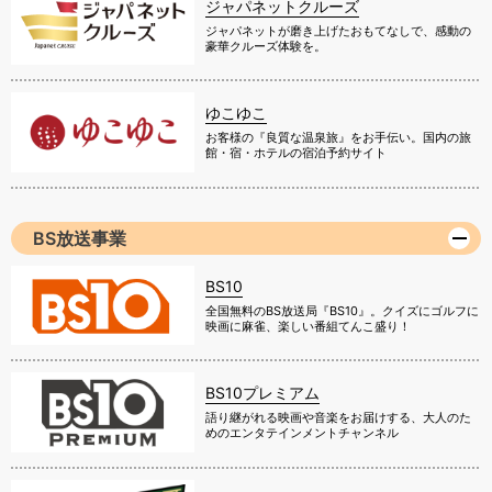
ジャパネットクルーズ
ジャパネットが磨き上げたおもてなしで、感動の
豪華クルーズ体験を。
ゆこゆこ
お客様の『良質な温泉旅』をお手伝い。国内の旅
館・宿・ホテルの宿泊予約サイト
BS放送事業
BS10
全国無料のBS放送局『BS10』。クイズにゴルフに
映画に麻雀、楽しい番組てんこ盛り！
BS10プレミアム
語り継がれる映画や音楽をお届けする、大人のた
めのエンタテインメントチャンネル