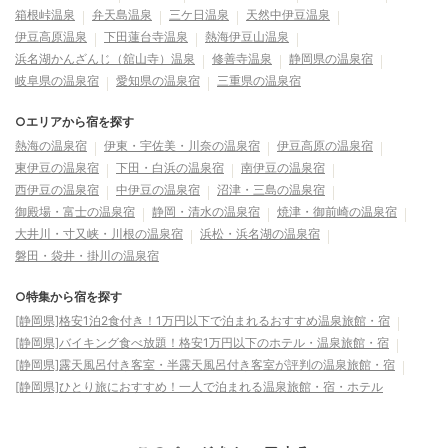
箱根峠温泉
弁天島温泉
三ケ日温泉
天然中伊豆温泉
伊豆高原温泉
下田蓮台寺温泉
熱海伊豆山温泉
浜名湖かんざんじ（舘山寺）温泉
修善寺温泉
静岡県の温泉宿
岐阜県の温泉宿
愛知県の温泉宿
三重県の温泉宿
○エリアから宿を探す
熱海の温泉宿
伊東・宇佐美・川奈の温泉宿
伊豆高原の温泉宿
東伊豆の温泉宿
下田・白浜の温泉宿
南伊豆の温泉宿
西伊豆の温泉宿
中伊豆の温泉宿
沼津・三島の温泉宿
御殿場・富士の温泉宿
静岡・清水の温泉宿
焼津・御前崎の温泉宿
大井川・寸又峡・川根の温泉宿
浜松・浜名湖の温泉宿
磐田・袋井・掛川の温泉宿
○特集から宿を探す
[静岡県]格安1泊2食付き！1万円以下で泊まれるおすすめ温泉旅館・宿
[静岡県]バイキング食べ放題！格安1万円以下のホテル・温泉旅館・宿
[静岡県]露天風呂付き客室・半露天風呂付き客室が評判の温泉旅館・宿
[静岡県]ひとり旅におすすめ！一人で泊まれる温泉旅館・宿・ホテル