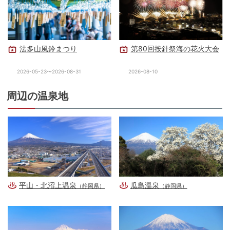
法多山風鈴まつり
第80回按針祭海の花火大会
2026-05-23〜2026-08-31
2026-08-10
周辺の温泉地
平山・北沼上温泉
瓜島温泉
（静岡県）
（静岡県）