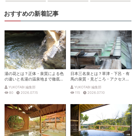
おすすめの新着記事
湯の花とは？正体・泉質による色
日本三名泉とは？草津・下呂・有
の違いと名湯の温泉地まで徹底解
馬の泉質・見どころ・アクセスを
説
徹底解説
YUKOTABI 編集部
YUKOTABI 編集部
80
2026.07.15
115
2026.07.10