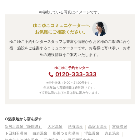
※掲載している写真はイメージです。
ゆこゆこコミュニケーターへ
お気軽にご相談ください。
ゆこゆこ予約センタースタッフは豊富な情報からお客様のご希望に合う
宿・施設をご提案するコミュニケーターです。お客様に寄り添い、お求
めの施設情報をご案内いたします。
ゆこゆこ予約センター
0120-333-333
※年中無休（9:00～21:00受付）。
年末年始も営業時間は通常通りです。
※17時以降および土日は特に混み合います。
○温泉地から宿を探す
新居浜温泉（静岡県）
大沢温泉
熱海温泉
高室山温泉
富嶽温泉
下田相玉温泉
白岩温泉
掛川つま恋温泉
浮島温泉
倉真温泉