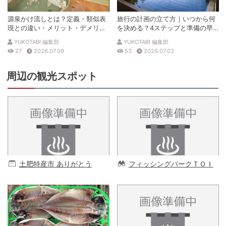
源泉かけ流しとは？定義・類似表
旅行の計画の立て方｜いつから何
現との違い・メリット・デメリッ
を決める？4ステップと準備の早
トを解説
見表
YUKOTABI 編集部
YUKOTABI 編集部
27
2026.07.09
53
2026.07.03
周辺の観光スポット
土肥特産市 ありがとう
フィッシングパークＴＯＩ