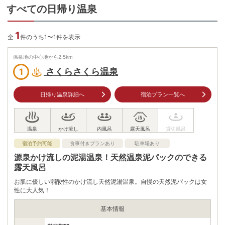
すべての日帰り温泉
1
全
件のうち1〜1件を表示
温泉地の中心地から
2.5
km
さくらさくら温泉
1
日帰り温泉詳細へ
宿泊プラン一覧へ
宿泊予約可能
食事付きプランあり
駐車場あり
源泉かけ流しの泥湯温泉！天然温泉泥パックのできる
露天風呂
お肌に優しい弱酸性のかけ流し天然泥湯温泉。自慢の天然泥パックは女
性に大人気！
基本情報