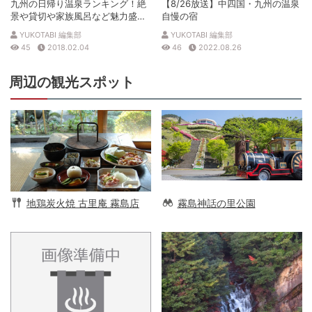
九州の日帰り温泉ランキング！絶
【8/26放送】中四国・九州の温泉
景や貸切や家族風呂など魅力盛沢
自慢の宿
山！
YUKOTABI 編集部
YUKOTABI 編集部
45
2018.02.04
46
2022.08.26
周辺の観光スポット
地鶏炭火焼 古里庵 霧島店
霧島神話の里公園