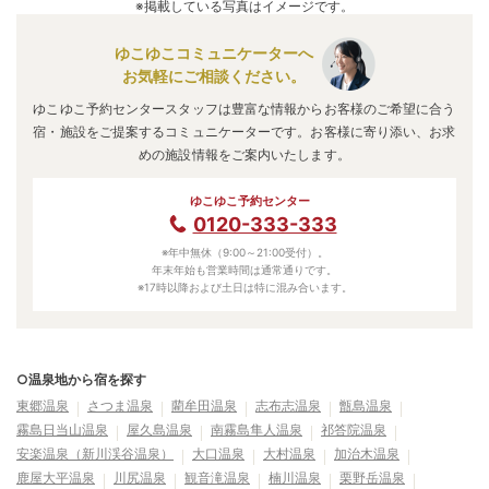
※掲載している写真はイメージです。
ゆこゆこコミュニケーターへ
お気軽にご相談ください。
ゆこゆこ予約センタースタッフは豊富な情報からお客様のご希望に合う
宿・施設をご提案するコミュニケーターです。お客様に寄り添い、お求
めの施設情報をご案内いたします。
ゆこゆこ予約センター
0120-333-333
※年中無休（9:00～21:00受付）。
年末年始も営業時間は通常通りです。
※17時以降および土日は特に混み合います。
○温泉地から宿を探す
東郷温泉
さつま温泉
藺牟田温泉
志布志温泉
甑島温泉
霧島日当山温泉
屋久島温泉
南霧島隼人温泉
祁答院温泉
安楽温泉（新川渓谷温泉）
大口温泉
大村温泉
加治木温泉
鹿屋大平温泉
川尻温泉
観音滝温泉
楠川温泉
栗野岳温泉