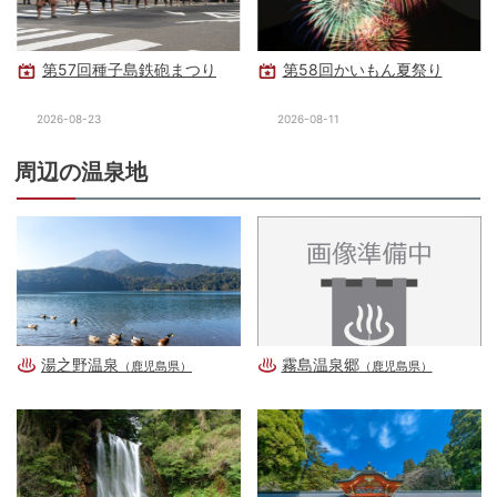
第57回種子島鉄砲まつり
第58回かいもん夏祭り
2026-08-23
2026-08-11
周辺の温泉地
湯之野温泉
霧島温泉郷
（鹿児島県）
（鹿児島県）