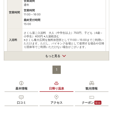
営業期間
通年
営業時間
営業時間
11:00～16:00
最終受付時間
15:00
さくら湯ご入浴料 大人（中学生以上）750円、子ども（4歳～
小学生）400円 ※入湯税含む
入浴料
※さくら庵大広間を無料休憩所として11:00～15:00までご利用い
ただけます。ただし、バイキング会場として使用する場合や日帰
り団体等でご利用いただけない場合がございます。
泉質
単純温泉
もっと見る
住所
鹿児島県霧島市霧島田口2324-7
1
車
九州自動車道溝辺鹿児島空港ICから国道504号、県道2・60号を
アクセス
霧島方面へ25km
基本情報
日帰り温泉
観光情報
公共交通機関
JR日豊本線霧島神宮駅から鹿児島交通霧島いわさきホテル行き
バスで20分、横岳下下車、徒歩3分
口コミ
アクセス
クーポン
宿泊
駐車場
無料（100台）