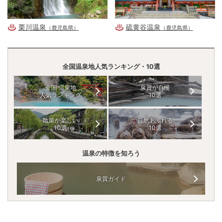
栗川温泉
硫黄谷温泉
（鹿児島県）
（鹿児島県）
全国温泉地人気ランキング・10選
全国 温泉地
泉質が自慢
人気ランキング
10選
散策が楽しい
自然あふれる
10選
10選
温泉の特徴を知ろう
泉質ガイド