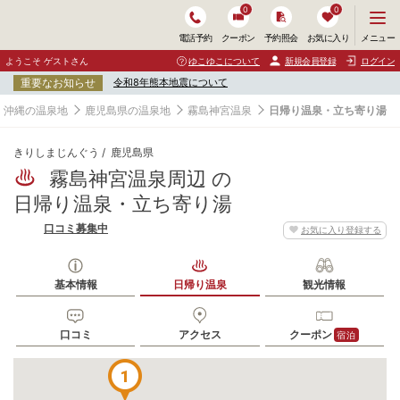
0
0
メ
メニュー
電話予約
クーポン
予約照会
お気に入り
ニ
ュ
ようこそ ゲストさん
ゆこゆこについて
新規会員登録
ログイン
ー
重要なお知らせ
令和8年熊本地震について
を
開
・沖縄の温泉地
鹿児島県の温泉地
霧島神宮温泉
日帰り温泉・立ち寄り湯
く
きりしまじんぐう
鹿児島県
霧島神宮温泉周辺 の
日帰り温泉・立ち寄り湯
口コミ募集中
お気に入り登録する
基本情報
日帰り温泉
観光情報
口コミ
アクセス
クーポン
宿泊
1