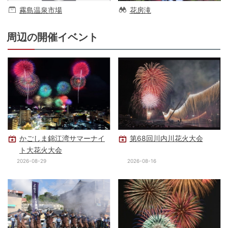
霧島温泉市場
花房滝
周辺の開催イベント
かごしま錦江湾サマーナイ
第68回川内川花火大会
ト大花火大会
2026-08-29
2026-08-16