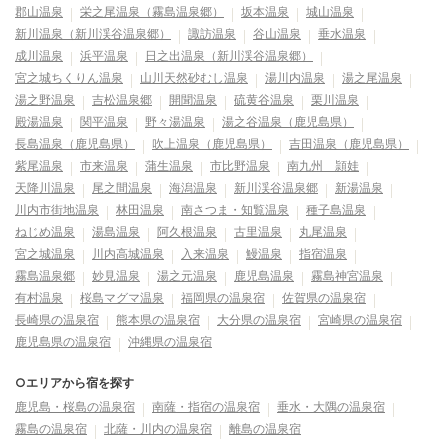
郡山温泉
栄之尾温泉（霧島温泉郷）
坂本温泉
城山温泉
新川温泉（新川渓谷温泉郷）
諏訪温泉
谷山温泉
垂水温泉
成川温泉
浜平温泉
日之出温泉（新川渓谷温泉郷）
宮之城ちくりん温泉
山川天然砂むし温泉
湯川内温泉
湯之尾温泉
湯之野温泉
吉松温泉郷
開聞温泉
硫黄谷温泉
栗川温泉
殿湯温泉
関平温泉
野々湯温泉
湯之谷温泉（鹿児島県）
長島温泉（鹿児島県）
吹上温泉（鹿児島県）
吉田温泉（鹿児島県）
紫尾温泉
市来温泉
蒲生温泉
市比野温泉
南九州 頴娃
天降川温泉
尾之間温泉
海潟温泉
新川渓谷温泉郷
新湯温泉
川内市街地温泉
林田温泉
南さつま・知覧温泉
種子島温泉
ねじめ温泉
湯島温泉
阿久根温泉
古里温泉
丸尾温泉
宮之城温泉
川内高城温泉
入来温泉
鰻温泉
指宿温泉
霧島温泉郷
妙見温泉
湯之元温泉
鹿児島温泉
霧島神宮温泉
有村温泉
桜島マグマ温泉
福岡県の温泉宿
佐賀県の温泉宿
長崎県の温泉宿
熊本県の温泉宿
大分県の温泉宿
宮崎県の温泉宿
鹿児島県の温泉宿
沖縄県の温泉宿
○エリアから宿を探す
鹿児島・桜島の温泉宿
南薩・指宿の温泉宿
垂水・大隅の温泉宿
霧島の温泉宿
北薩・川内の温泉宿
離島の温泉宿