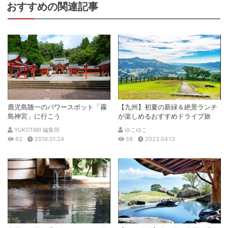
おすすめの関連記事
電話番号
0995571227
※ 掲載情報は変更になる場合があります。最新の内容はご利用前にご自身でお
問合せください。
※ 料金情報は税込・税抜表記が混ざっております。正しい金額はご利用前にご
自身でお問合せください。
鹿児島随一のパワースポット「霧
【九州】初夏の新緑＆絶景ランチ
島神宮」に行こう
が楽しめるおすすめドライブ旅
YUKOTABI 編集部
ゆこゆこ
62
2019.01.24
59
2023.04.13