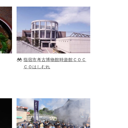
指宿市考古博物館時遊館ＣＯＣ
ＣＯはしむれ