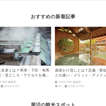
おすすめの新着記事
三名泉とは？草津・下呂・有馬
源泉かけ流しとは？定義・類
質・見どころ・アクセスを徹底
との違い・メリット・デメリ
解説
OTABI 編集部
YUKOTABI 編集部
2026.07.10
25
2026.07.09
周辺の観光スポット