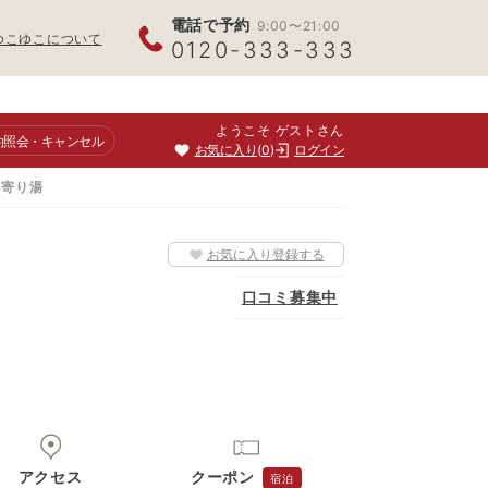
電話で予約
9:00〜21:00
ゆこゆこについて
0120-333-333
ようこそ ゲストさん
約照会
・キャンセル
お気に入り
0
ログイン
ち寄り湯
お気に入り登録する
口コミ募集中
アクセス
クーポン
宿泊