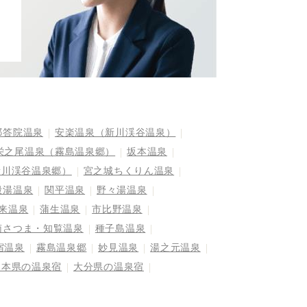
祁答院温泉
安楽温泉（新川渓谷温泉）
栄之尾温泉（霧島温泉郷）
坂本温泉
新川渓谷温泉郷）
宮之城ちくりん温泉
殿湯温泉
関平温泉
野々湯温泉
来温泉
蒲生温泉
市比野温泉
南さつま・知覧温泉
種子島温泉
宿温泉
霧島温泉郷
妙見温泉
湯之元温泉
熊本県の温泉宿
大分県の温泉宿