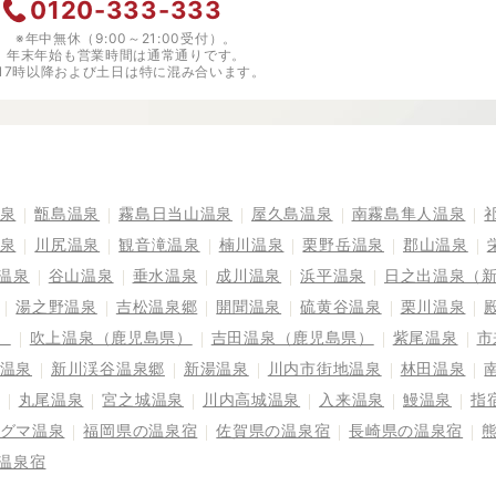
0120-333-333
※年中無休（9:00～21:00受付）。
年末年始も営業時間は通常通りです。
※17時以降および土日は特に混み合います。
泉
甑島温泉
霧島日当山温泉
屋久島温泉
南霧島隼人温泉
泉
川尻温泉
観音滝温泉
楠川温泉
栗野岳温泉
郡山温泉
温泉
谷山温泉
垂水温泉
成川温泉
浜平温泉
日之出温泉（
湯之野温泉
吉松温泉郷
開聞温泉
硫黄谷温泉
栗川温泉
）
吹上温泉（鹿児島県）
吉田温泉（鹿児島県）
紫尾温泉
市
温泉
新川渓谷温泉郷
新湯温泉
川内市街地温泉
林田温泉
丸尾温泉
宮之城温泉
川内高城温泉
入来温泉
鰻温泉
指
グマ温泉
福岡県の温泉宿
佐賀県の温泉宿
長崎県の温泉宿
温泉宿