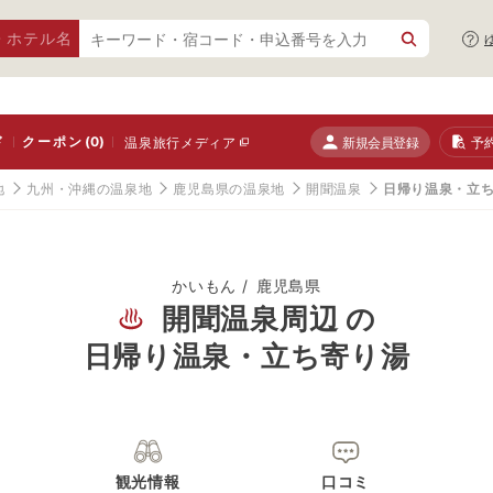
・ホテル名
ド
クーポン
(0)
新規会員登録
予
温泉旅行メディア
地
九州・沖縄の温泉地
鹿児島県の温泉地
開聞温泉
日帰り温泉・立
かいもん
鹿児島県
開聞温泉周辺 の
日帰り温泉・立ち寄り湯
観光情報
口コミ