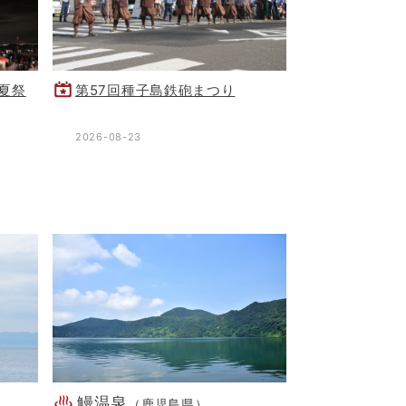
夏祭
第57回種子島鉄砲まつり
2026-08-23
鰻温泉
（鹿児島県）