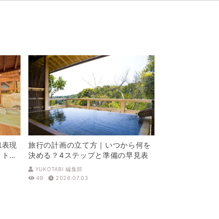
似表現
旅行の計画の立て方｜いつから何を
ットを
決める？4ステップと準備の早見表
YUKOTABI 編集部
49
2026.07.03