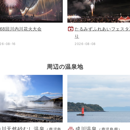
68回川内川花火大会
たるみずふれあいフェスタ
り
26-08-16
2026-08-08
周辺の温泉地
山川天然砂むし温泉
成川温泉
（鹿児島
（鹿児島県）