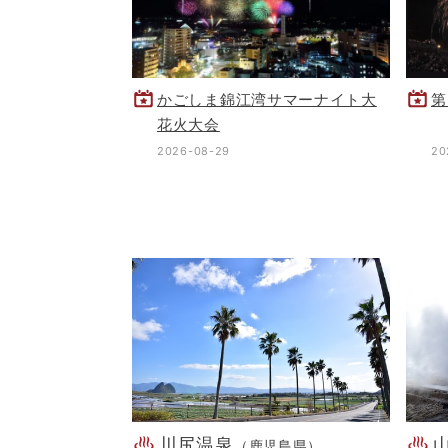
かごしま錦江湾サマーナイト大
第
花火大会
2026-08-29
20
川尻温泉
（鹿児島県）