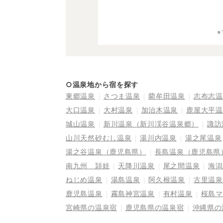
○温泉地から宿を探す
東郷温泉
さつま温泉
藺牟田温泉
志布志温
大口温泉
大村温泉
加治木温泉
鹿屋大平温
城山温泉
新川温泉（新川渓谷温泉郷）
諏訪
山川天然砂むし温泉
湯川内温泉
湯之尾温泉
湯之谷温泉（鹿児島県）
長島温泉（鹿児島県
南九州 頴娃
天降川温泉
尾之間温泉
海潟
ねじめ温泉
湯島温泉
阿久根温泉
古里温泉
鹿児島温泉
霧島神宮温泉
有村温泉
桜島マ
宮崎県の温泉宿
鹿児島県の温泉宿
沖縄県の