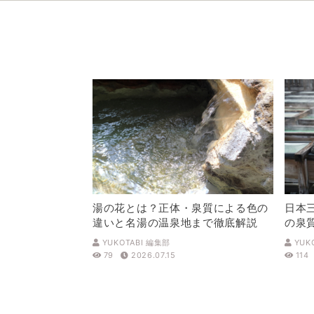
湯の花とは？正体・泉質による色の
日本
違いと名湯の温泉地まで徹底解説
の泉
解説
YUKOTABI 編集部
YUK
79
2026.07.15
114