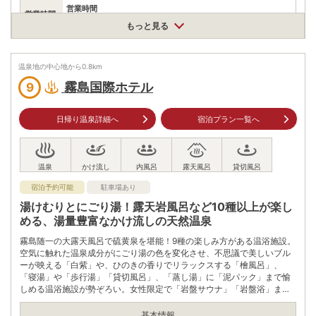
営業時間
営業時間
12:00～18:00
もっと見る
最終受付時間
16:00
温泉地の中心地から
0.8
km
お一人様800円
入浴料
※フェイスタオル:別途100円
霧島国際ホテル
9
泉質
単純温泉
日帰り温泉詳細へ
宿泊プラン一覧へ
住所
鹿児島県霧島市牧園町高千穂3885
車
九州自動車道横川ICから県道50号、国道223号を都城市方面へ
アクセス
19km
宿泊予約可能
駐車場あり
公共交通機関
湯けむりとにごり湯！露天岩風呂など10種以上が楽し
JR日豊本線霧島神宮駅から鹿児島交通霧島いわさきホテル行き
める、湯量豊富なかけ流しの天然温泉
バスで30分、丸尾下車、徒歩7分
霧島随一の大露天風呂で硫黄泉を堪能！9種の楽しみ方がある温浴施設。
駐車場
無料（80台）
空気に触れた温泉成分がにごり湯の色を変化させ、不思議で美しいブル
ーが映える「白紫」や、ひのきの香りでリラックスする「檜風呂」、
電話番号
0995782531
「寝湯」や「歩行湯」「貸切風呂」、「蒸し湯」に「泥パック」まで愉
しめる温浴施設が勢ぞろい。女性限定で「岩盤サウナ」「岩盤浴」まで
※ 掲載情報は変更になる場合があります。最新の内容はご利用前にご自身でお
完備。
問合せください。
基本情報