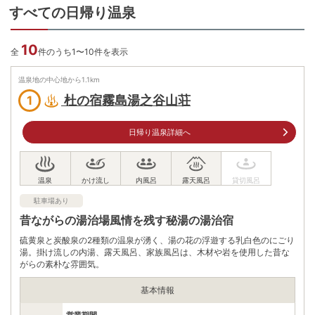
すべての日帰り温泉
10
全
件のうち1〜10件を表示
温泉地の中心地から
1.1
km
杜の宿霧島湯之谷山荘
1
日帰り温泉詳細へ
駐車場あり
昔ながらの湯治場風情を残す秘湯の湯治宿
硫黄泉と炭酸泉の2種類の温泉が湧く、湯の花の浮遊する乳白色のにごり
湯。掛け流しの内湯、露天風呂、家族風呂は、木材や岩を使用した昔な
がらの素朴な雰囲気。
基本情報
営業期間