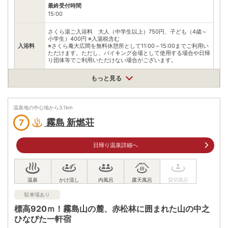
最終受付時間
15:00
さくら湯ご入浴料 大人（中学生以上）750円、子ども（4歳～
小学生）400円 ※入湯税含む
入浴料
※さくら庵大広間を無料休憩所として11:00～15:00までご利用い
ただけます。ただし、バイキング会場として使用する場合や日帰
り団体等でご利用いただけない場合がございます。
泉質
単純温泉
もっと見る
住所
鹿児島県霧島市霧島田口2324-7
温泉地の中心地から
3.1
km
車
霧島 新燃荘
7
九州自動車道溝辺鹿児島空港ICから国道504号、県道2・60号を
アクセス
霧島方面へ25km
公共交通機関
日帰り温泉詳細へ
JR日豊本線霧島神宮駅から鹿児島交通霧島いわさきホテル行き
バスで20分、横岳下下車、徒歩3分
駐車場
無料（100台）
駐車場あり
電話番号
0995571227
標高920ｍ！霧島山の麓、赤松林に囲まれた山の中之
※ 掲載情報は変更になる場合があります。最新の内容はご利用前にご自身でお
ひなびた一軒宿
問合せください。