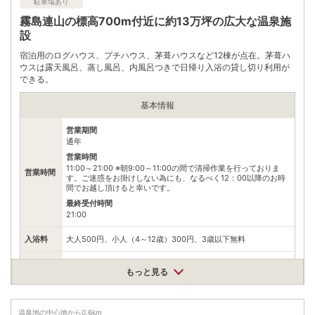
駐車場あり
問合せください。
霧島連山の標高700m付近に約13万坪の広大な温泉施
※ 料金情報は税込・税抜表記が混ざっております。正しい金額はご利用前にご
自身でお問合せください。
設
宿泊用のログハウス、プチハウス、茅葺ハウスなど12棟が点在。茅葺ハ
ウスは露天風呂、蒸し風呂、内風呂つきで日帰り入浴の貸し切り利用が
できる。
基本情報
営業期間
通年
営業時間
11:00～21:00 ※朝9:00～11:00の間で清掃作業を行っておりま
営業時間
す。ご迷惑をお掛けしない為にも、なるべく12：00以降のお時
間でお越し頂けると幸いです。
最終受付時間
21:00
入浴料
大人500円、小人（4～12歳）300円、3歳以下無料
泉質
単純温泉
もっと見る
住所
鹿児島県霧島市牧園町三体堂1824-41
温泉地の中心地から
0.6
km