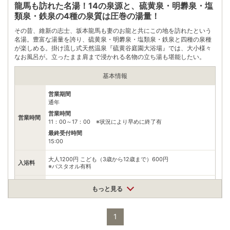
龍馬も訪れた名湯！14の泉源と、硫黄泉・明礬泉・塩
電話番号
0995782621
類泉・鉄泉の4種の泉質は圧巻の湯量！
※ 掲載情報は変更になる場合があります。最新の内容はご利用前にご自身でお
その昔、維新の志士、坂本龍馬も妻のお龍と共にこの地を訪れたという
問合せください。
名湯。豊富な湯量を誇り、硫黄泉・明礬泉・塩類泉・鉄泉と四種の泉種
※ 料金情報は税込・税抜表記が混ざっております。正しい金額はご利用前にご
が楽しめる。掛け流し式天然温泉『硫黄谷庭園大浴場』では、大小様々
自身でお問合せください。
なお風呂が。立ったまま肩まで浸かれる名物の立ち湯も堪能したい。
基本情報
営業期間
通年
営業時間
営業時間
11：00～17：00 ※状況により早めに終了有
最終受付時間
15:00
大人1200円 こども（3歳から12歳まで）600円
入浴料
※バスタオル有料
泉質
単純温泉
もっと見る
住所
鹿児島県霧島市牧園町高千穂3948
1
車