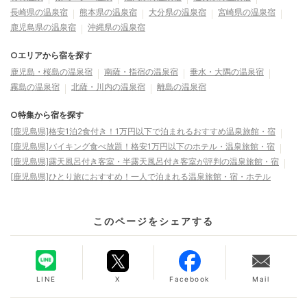
長崎県の温泉宿
熊本県の温泉宿
大分県の温泉宿
宮崎県の温泉宿
鹿児島県の温泉宿
沖縄県の温泉宿
○エリアから宿を探す
鹿児島・桜島の温泉宿
南薩・指宿の温泉宿
垂水・大隅の温泉宿
霧島の温泉宿
北薩・川内の温泉宿
離島の温泉宿
○特集から宿を探す
[鹿児島県]格安1泊2食付き！1万円以下で泊まれるおすすめ温泉旅館・宿
[鹿児島県]バイキング食べ放題！格安1万円以下のホテル・温泉旅館・宿
[鹿児島県]露天風呂付き客室・半露天風呂付き客室が評判の温泉旅館・宿
[鹿児島県]ひとり旅におすすめ！一人で泊まれる温泉旅館・宿・ホテル
このページをシェアする
LINE
X
Facebook
Mail