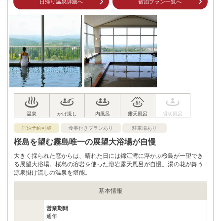
日帰り温泉詳細へ
宿泊プラン一覧へ
電話番号
0995782255
※ 掲載情報は変更になる場合があります。最新の内容はご利用前にご自身でお
問合せください。
※ 料金情報は税込・税抜表記が混ざっております。正しい金額はご利用前にご
自身でお問合せください。
宿泊予約可能
食事付きプランあり
駐車場あり
桜島を望む霧島唯一の展望大浴場が自慢
大きく採られた窓からは、晴れた日には錦江湾に浮かぶ桜島が一望でき
る展望大浴場。桜島の溶岩を使った溶岩露天風呂が自慢。湯の花が舞う
源泉掛け流しの温泉を堪能。
基本情報
営業期間
通年