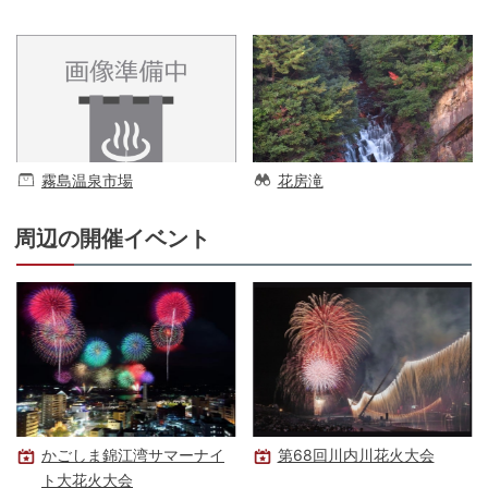
霧島温泉市場
花房滝
周辺の開催イベント
かごしま錦江湾サマーナイ
第68回川内川花火大会
ト大花火大会