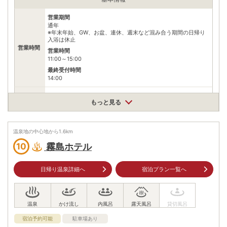
※ 料金情報は税込・税抜表記が混ざっております。正しい金額はご利用前にご
自身でお問合せください。
営業期間
通年
※年末年始、GW、お盆、連休、週末など混み合う期間の日帰り
入浴は休止
営業時間
営業時間
11:00～15:00
最終受付時間
14:00
入浴料
大人1000円 小学生500円 幼児（3才以上）250円
もっと見る
泉質
単純温泉
住所
温泉地の中心地から
1.6
km
鹿児島県霧島市牧園町高千穂3930-12
霧島ホテル
10
車
九州自動車道横川ICから県道50号、国道223号を霧島高原方面
アクセス
へ20km
日帰り温泉詳細へ
宿泊プラン一覧へ
公共交通機関
JR日豊本線霧島神宮駅から鹿児島交通霧島いわさきホテル行き
バスで30分、丸尾下車すぐ
駐車場
無料（100台）
宿泊予約可能
駐車場あり