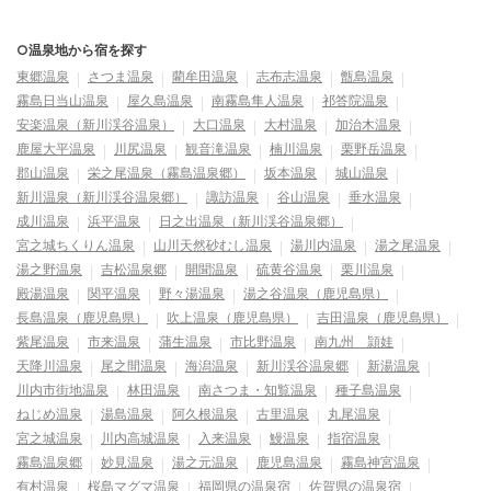
○温泉地から宿を探す
東郷温泉
さつま温泉
藺牟田温泉
志布志温泉
甑島温泉
霧島日当山温泉
屋久島温泉
南霧島隼人温泉
祁答院温泉
安楽温泉（新川渓谷温泉）
大口温泉
大村温泉
加治木温泉
鹿屋大平温泉
川尻温泉
観音滝温泉
楠川温泉
栗野岳温泉
郡山温泉
栄之尾温泉（霧島温泉郷）
坂本温泉
城山温泉
新川温泉（新川渓谷温泉郷）
諏訪温泉
谷山温泉
垂水温泉
成川温泉
浜平温泉
日之出温泉（新川渓谷温泉郷）
宮之城ちくりん温泉
山川天然砂むし温泉
湯川内温泉
湯之尾温泉
湯之野温泉
吉松温泉郷
開聞温泉
硫黄谷温泉
栗川温泉
殿湯温泉
関平温泉
野々湯温泉
湯之谷温泉（鹿児島県）
長島温泉（鹿児島県）
吹上温泉（鹿児島県）
吉田温泉（鹿児島県）
紫尾温泉
市来温泉
蒲生温泉
市比野温泉
南九州 頴娃
天降川温泉
尾之間温泉
海潟温泉
新川渓谷温泉郷
新湯温泉
川内市街地温泉
林田温泉
南さつま・知覧温泉
種子島温泉
ねじめ温泉
湯島温泉
阿久根温泉
古里温泉
丸尾温泉
宮之城温泉
川内高城温泉
入来温泉
鰻温泉
指宿温泉
霧島温泉郷
妙見温泉
湯之元温泉
鹿児島温泉
霧島神宮温泉
有村温泉
桜島マグマ温泉
福岡県の温泉宿
佐賀県の温泉宿