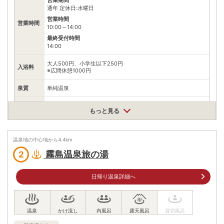
通年 定休日:水曜日
営業時間
営業時間
10:00～14:00
最終受付時間
14:00
大人500円、小学生以下250円
入浴料
※広間休憩1000円
泉質
単純温泉
住所
もっと見る
鹿児島県霧島市牧園町高千穂4970
車
九州自動車道横川ICから県道50号、国道223号を霧島高原方面
アクセス
温泉地の中心地から
4.4
km
へ22km
霧島温泉旅の湯
2
公共交通機関
JR日豊本線霧島神宮駅から鹿児島交通霧島いわさきホテル行き
バスで30分、湯之谷温泉下車、徒歩3分
日帰り温泉詳細へ
駐車場
無料（30台）
電話番号
0995782852
※ 掲載情報は変更になる場合があります。最新の内容はご利用前にご自身でお