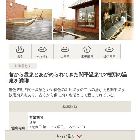
※ 掲載情報は変更になる場合があります。最新の内容はご利用前にご自身でお
問合せください。
※ 料金情報は税込・税抜表記が混ざっております。正しい金額はご利用前にご
自身でお問合せください。
駐車場あり
昔から霊泉とあがめられてきた関平温泉で2種類の温
泉を満喫
無色透明の関平温泉とやや褐色の新床温泉の二つの湯がある関平温泉。
飲用効果もあり。古くから傷に効く名湯として親しまれている。
基本情報
営業期間
通年
※定休日 第1・3火曜日、12/29～1/3
営業時間
営業時間
もっと見る
4月～9月 8:30～18:00/10月～3月 8:30～17:00