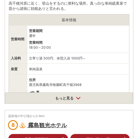
※ 料金情報は税込・税抜表記が混ざっております。正しい金額はご利用前にご
高千穂河原に近く、登山をするのに便利な場所。真っ白な単純硫黄泉で
自身でお問合せください。
昔から諸病に効能ありと言われる。
基本情報
営業期間
通年
営業時間
営業時間
18:00～20:00
入浴料
立寄り湯 500円、休憩入浴 1000円～
泉質
単純温泉
住所
鹿児島県霧島市牧園町高千穂3968
車
もっと見る
九州自動車道横川ICから県道50号、国道223号を霧島高原方面
アクセス
へ26km
公共交通機関
JR日豊本線霧島神宮駅から鹿児島交通霧島いわさきホテル行き
温泉地の中心地から
0.4
km
バスで35分、終点下車、タクシーで7分
霧島観光ホテル
8
駐車場
無料（50台）