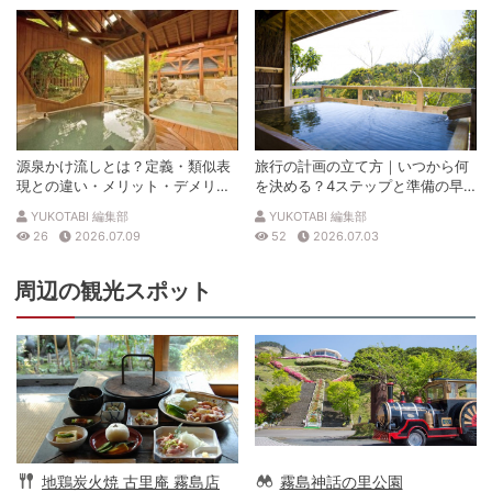
源泉かけ流しとは？定義・類似表
旅行の計画の立て方｜いつから何
現との違い・メリット・デメリッ
を決める？4ステップと準備の早
トを解説
見表
YUKOTABI 編集部
YUKOTABI 編集部
26
2026.07.09
52
2026.07.03
周辺の観光スポット
地鶏炭火焼 古里庵 霧島店
霧島神話の里公園