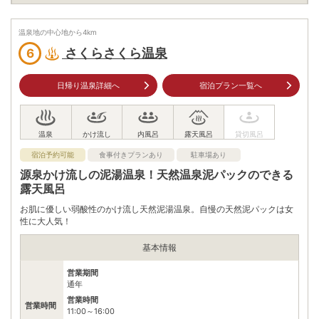
入浴料
大人380円、小学生150円､幼児無料
温泉地の中心地から
4
km
泉質
単純温泉
さくらさくら温泉
6
住所
鹿児島県霧島市牧園町三体堂2057-10
日帰り温泉詳細へ
宿泊プラン一覧へ
車
九州自動車道横川ICから県道50号、国道223号を霧島温泉郷方
アクセス
面へ20km
公共交通機関
JR肥薩線霧島温泉駅から鹿児島交通霧島いわさきホテル行きバ
宿泊予約可能
食事付きプランあり
駐車場あり
スで18分、柳平下車、徒歩15分
源泉かけ流しの泥湯温泉！天然温泉泥パックのできる
露天風呂
駐車場
無料（20台）
お肌に優しい弱酸性のかけ流し天然泥湯温泉。自慢の天然泥パックは女
電話番号
0995784012
性に大人気！
※ 掲載情報は変更になる場合があります。最新の内容はご利用前にご自身でお
基本情報
問合せください。
※ 料金情報は税込・税抜表記が混ざっております。正しい金額はご利用前にご
営業期間
自身でお問合せください。
通年
営業時間
営業時間
11:00～16:00