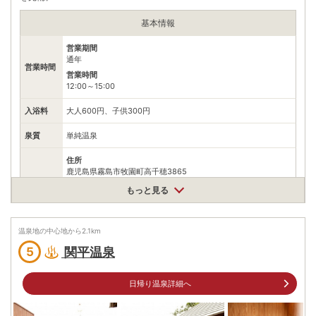
基本情報
営業期間
通年
営業時間
営業時間
12:00～15:00
入浴料
大人600円、子供300円
泉質
単純温泉
住所
鹿児島県霧島市牧園町高千穂3865
車
もっと見る
九州自動車道横川ICから県道50号、国道223号をえびの高原方
アクセス
面へ30km
公共交通機関
温泉地の中心地から
2.1
km
JR日豊本線霧島神宮駅から鹿児島交通霧島いわさきホテル行き
関平温泉
5
バスで30分、丸尾下車、タクシーで5分
駐車場
無料（60台）
日帰り温泉詳細へ
電話番号
0995782831