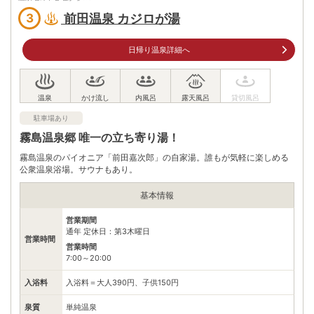
車
アクセス
九州自動車道栗野ICから広域農道を霧島温泉郷方面へ20km
前田温泉 カジロが湯
3
公共交通機関
JR肥薩線霧島温泉駅からタクシーで20分
日帰り温泉詳細へ
駐車場
無料（100台）
電話番号
0995769336
駐車場あり
※ 掲載情報は変更になる場合があります。最新の内容はご利用前にご自身でお
問合せください。
霧島温泉郷 唯一の立ち寄り湯！
※ 料金情報は税込・税抜表記が混ざっております。正しい金額はご利用前にご
自身でお問合せください。
霧島温泉のパイオニア「前田嘉次郎」の自家湯。誰もが気軽に楽しめる
公衆温泉浴場。サウナもあり。
基本情報
営業期間
通年 定休日：第3木曜日
営業時間
営業時間
7:00～20:00
入浴料
入浴料＝大人390円、子供150円
泉質
単純温泉