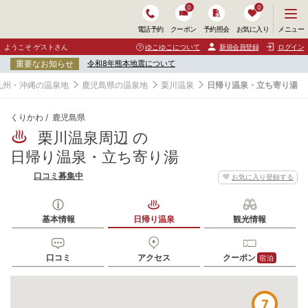
0
0
メ
メニュー
電話予約
クーポン
予約照会
お気に入り
ニ
ュ
ようこそ ゲストさん
ゆこゆこについて
新規会員登録
ログイン
ー
重要なお知らせ
令和8年熊本地震について
を
開
九州・沖縄の温泉地
鹿児島県の温泉地
栗川温泉
日帰り温泉・立ち寄り湯
く
くりかわ
鹿児島県
栗川温泉周辺 の
日帰り温泉・立ち寄り湯
口コミ募集中
お気に入り登録する
基本情報
日帰り温泉
観光情報
2
口コミ
アクセス
クーポン
宿泊
7