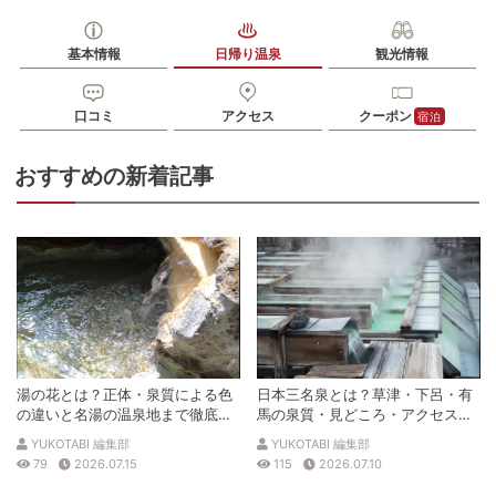
九州自動車道横川ICから県道50号、国道223号を霧島高原方面
アクセス
へ20km
公共交通機関
基本情報
日帰り温泉
観光情報
JR日豊本線霧島神宮駅から鹿児島交通霧島いわさきホテル行き
バスで35分、硫黄谷下車、徒歩5分
口コミ
アクセス
クーポン
宿泊
駐車場
無料（100台）
電話番号
0995782121
おすすめの新着記事
※ 掲載情報は変更になる場合があります。最新の内容はご利用前にご自身でお
問合せください。
※ 料金情報は税込・税抜表記が混ざっております。正しい金額はご利用前にご
自身でお問合せください。
湯の花とは？正体・泉質による色
日本三名泉とは？草津・下呂・有
の違いと名湯の温泉地まで徹底解
馬の泉質・見どころ・アクセスを
説
徹底解説
YUKOTABI 編集部
YUKOTABI 編集部
79
2026.07.15
115
2026.07.10