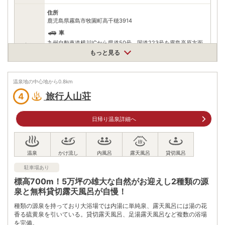
住所
鹿児島県霧島市牧園町高千穂3914
車
九州自動車道横川ICから県道50号、国道223号を霧島高原方面
アクセス
へ20km
もっと見る
公共交通機関
JR日豊本線霧島神宮駅から鹿児島交通霧島いわさきホテル行き
バスで30分、丸尾下車すぐ
温泉地の中心地から
0.8
km
旅行人山荘
4
駐車場
無料（30台）
電話番号
0995784126
日帰り温泉詳細へ
※ 掲載情報は変更になる場合があります。最新の内容はご利用前にご自身でお
問合せください。
※ 料金情報は税込・税抜表記が混ざっております。正しい金額はご利用前にご
自身でお問合せください。
駐車場あり
標高700m！5万坪の雄大な自然がお迎えし2種類の源
泉と無料貸切露天風呂が自慢！
種類の源泉を持っており大浴場では内湯に単純泉、露天風呂には湯の花
香る硫黄泉を引いている。貸切露天風呂、足湯露天風呂など複数の浴場
を完備。