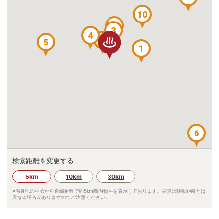
10
9
3
4
8
5
1
6
検索距離を変更する
5km
10km
30km
※温泉地の中心から直線距離で約
5km
圏内物件を表示しております。実際の移動距離とは
異なる場合がありますのでご注意ください。