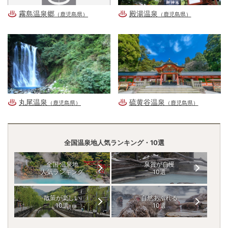
霧島温泉郷
殿湯温泉
（鹿児島県）
（鹿児島県）
丸尾温泉
硫黄谷温泉
（鹿児島県）
（鹿児島県）
全国温泉地人気ランキング・10選
全国 温泉地
泉質が自慢
人気ランキング
10選
散策が楽しい
自然あふれる
10選
10選