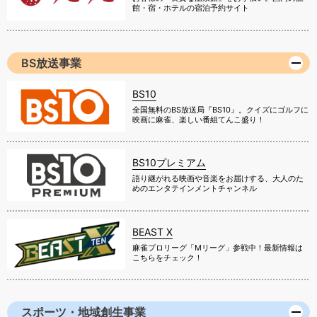
館・宿・ホテルの宿泊予約サイト
BS放送事業
BS10
全国無料のBS放送局『BS10』。クイズにゴルフに
映画に麻雀、楽しい番組てんこ盛り！
BS10プレミアム
語り継がれる映画や音楽をお届けする、大人のた
めのエンタテインメントチャンネル
BEAST X
麻雀プロリーグ「Mリーグ」参戦中！最新情報は
こちらをチェック！
スポーツ・地域創生事業