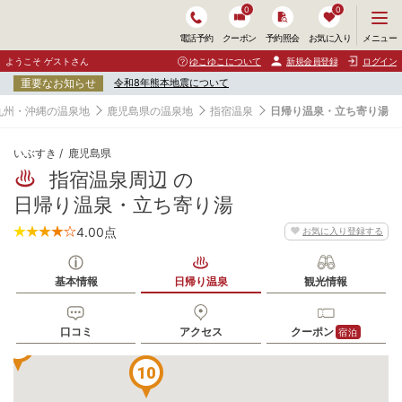
0
0
メ
メニュー
電話予約
クーポン
予約照会
お気に入り
ニ
ュ
ようこそ ゲストさん
ゆこゆこについて
新規会員登録
ログイン
ー
重要なお知らせ
令和8年熊本地震について
を
開
九州・沖縄の温泉地
鹿児島県の温泉地
指宿温泉
日帰り温泉・立ち寄り湯
く
いぶすき
鹿児島県
指宿温泉周辺 の
日帰り温泉・立ち寄り湯
4.00
点
お気に入り登録する
1
基本情報
日帰り温泉
観光情報
8
3
口コミ
アクセス
クーポン
宿泊
6
10