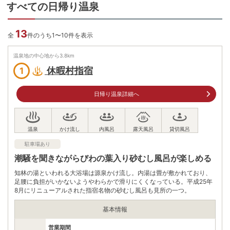
すべての日帰り温泉
13
全
件のうち1〜10件を表示
温泉地の中心地から
3.8
km
休暇村指宿
1
日帰り温泉詳細へ
駐車場あり
潮騒を聞きながらびわの葉入り砂むし風呂が楽しめる
知林の湯といわれる大浴場は源泉かけ流し。内湯は畳が敷かれており、
足腰に負担がいかないようやわらかで滑りにくくなっている。平成25年
8月にリニューアルされた指宿名物の砂むし風呂も見所の一つ。
基本情報
営業期間