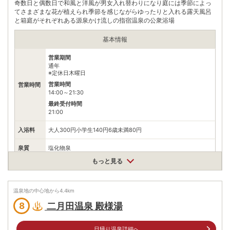
奇数日と偶数日で和風と洋風が男女入れ替わりになり庭には季節によっ
自身でお問合せください。
てさまざまな花が植えられ季節を感じながらゆったりと入れる露天風呂
と箱庭がそれぞれある源泉かけ流しの指宿温泉の公衆浴場
基本情報
営業期間
通年
※定休日木曜日
営業時間
営業時間
14:00～21:30
最終受付時間
21:00
入浴料
大人300円小学生140円6歳未満80円
泉質
塩化物泉
もっと見る
住所
鹿児島県指宿市湯の浜4丁目2-41
車
温泉地の中心地から
4.4
km
アクセス
JR指宿駅から 車で約3分
二月田温泉 殿様湯
8
公共交通機関
JR指宿枕崎線指宿駅から徒歩12分
日帰り温泉詳細へ