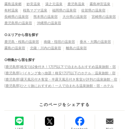
霧島温泉郷
妙見温泉
湯之元温泉
鹿児島温泉
霧島神宮温泉
有村温泉
桜島マグマ温泉
福岡県の温泉宿
佐賀県の温泉宿
長崎県の温泉宿
熊本県の温泉宿
大分県の温泉宿
宮崎県の温泉宿
鹿児島県の温泉宿
沖縄県の温泉宿
○エリアから宿を探す
鹿児島・桜島の温泉宿
南薩・指宿の温泉宿
垂水・大隅の温泉宿
霧島の温泉宿
北薩・川内の温泉宿
離島の温泉宿
○特集から宿を探す
[鹿児島県]格安1泊2食付き！1万円以下で泊まれるおすすめ温泉旅館・宿
[鹿児島県]バイキング食べ放題！格安1万円以下のホテル・温泉旅館・宿
[鹿児島県]露天風呂付き客室・半露天風呂付き客室が評判の温泉旅館・宿
[鹿児島県]ひとり旅におすすめ！一人で泊まれる温泉旅館・宿・ホテル
このページをシェアする
LINE
X
Facebook
Mail