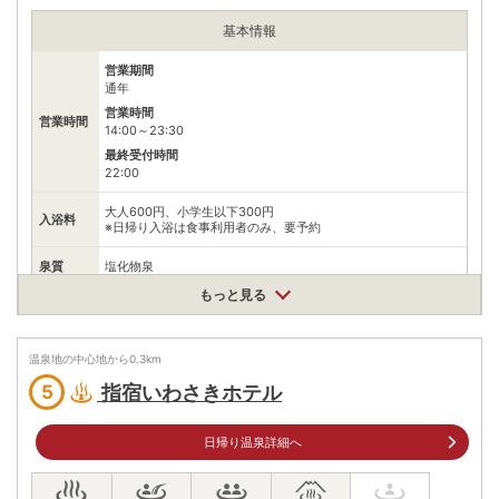
基本情報
営業期間
通年
営業時間
営業時間
14:00～23:30
最終受付時間
22:00
大人600円、小学生以下300円
入浴料
※日帰り入浴は食事利用者のみ、要予約
泉質
塩化物泉
もっと見る
住所
鹿児島県指宿市湯の浜5丁目27-27
車
温泉地の中心地から
0.3
km
アクセス
谷山ICから約1時間
指宿いわさきホテル
5
公共交通機関
鹿児島空港よりバスにて100分
日帰り温泉詳細へ
駐車場
無料（50台）
電話番号
0993234141