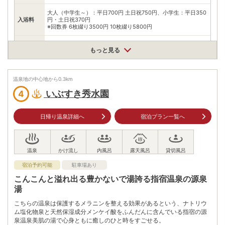
大人（中学生～）：平日700円 土日祝750円、小学生：平日350
入浴料
円・土日祝370円
※回数券 6枚綴り3500円 10枚綴り5800円
泉質
塩化物泉
もっと見る
住所
鹿児島県指宿市東方9236-7
温泉地の中心地から
0.3
km
車
アクセス
谷山ICから約50分
いぶすき秀水園
4
公共交通機関
JR指宿駅からタクシーで約10分
日帰り温泉詳細へ
宿泊プラン一覧へ
駐車場
無料（150台）
電話番号
0993241126
宿泊予約可能
駐車場あり
※ 掲載情報は変更になる場合があります。最新の内容はご利用前にご自身でお
問合せください。
こんこんと溢れ出る豊かないで湯誇る指宿温泉の源泉
※ 料金情報は税込・税抜表記が混ざっております。正しい金額はご利用前にご
湯
自身でお問合せください。
こちらの温泉は保護するメラニンを整える効果があるという、ナトリウ
ム塩化物泉と天然保湿成分メンケイ酸をふんだんに含んでいる指宿の源
泉温泉美肌の湯で心身ともに癒しのひと時をすごせる。