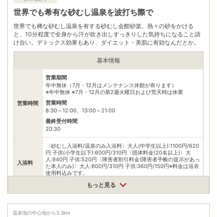
自身でお問合せください。
世界でも希有な砂むし温泉を波打ち際で
世界でも稀な砂むし温泉を有する砂むし会館砂楽。熱々の砂をかける
と、10分程度で全身から汗が吹き出しすっきりした気持ちになること請
け合い。デトックス効果もあり、ダイエット・美肌に有効なんだとか。
基本情報
営業期間
年中無休（7月・12月はメンテナンス休館が有ります）
※年中無休 ※7月・12月の第2週火曜日および荒天時は休業
営業時間
営業時間
8:30～12:00、13:00～21:00
最終受付時間
20:30
〈砂むし入浴料/温泉のみ入浴料〉大人(中学生以上):1100円/620
円 子供(小学生以下):600円/310円〈団体料金(20名以上)〉大
人:940円 子供:520円〈障害者割引料金(障害者手帳の提示があっ
入浴料
た本人のみ)〉大人:600円/310円 子供:360円/150円※料金は浴衣
使用料込みです。
※バスタオル200円(レンタル)
もっと見る
泉質
塩化物泉
温泉地の中心地から
3.3
km
住所