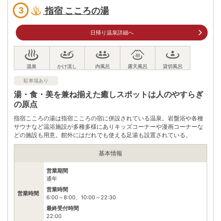
鹿児島県指宿市湯の浜5丁目25番18号
指宿 こころの湯
3
車
アクセス
JR指宿駅から 車で約3分
日帰り温泉詳細へ
公共交通機関
JR指宿駅から徒歩で約20分
JR指宿英からバスで5分「砂むし会館前停留所」下車目の前
駐車場
無料（100台）
駐車場あり
電話番号
0993233900
湯・食・美を兼ね揃えた癒しスポットは人のやすらぎ
の原点
※ 掲載情報は変更になる場合があります。最新の内容はご利用前にご自身でお
問合せください。
指宿こころの湯は指宿こころの宿に併設されている温泉。岩盤浴や各種
※ 料金情報は税込・税抜表記が混ざっております。正しい金額はご利用前にご
サウナなど温浴施設が多種多様にありキッズコーナーや漫画コーナーな
自身でお問合せください。
どの施設も用意。館外にはだれでも使える足湯も設置されている。
基本情報
営業期間
通年
営業時間
営業時間
6:00～8:00、10:00～22:30
最終受付時間
22:00