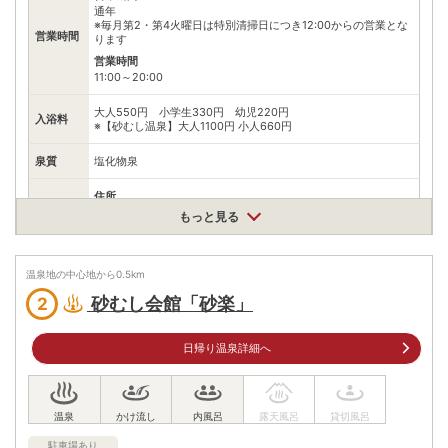
通年
※毎月第2・第4火曜日は特別清掃日につき12:00からの営業とな
営業時間
ります
営業時間
11:00～20:00
大人550円 小学生330円 幼児220円
入浴料
※【砂むし温泉】大人1100円 小人660円
泉質
塩化物泉
住所
鹿児島県指宿市東方10445
もっと見る
車
アクセス
谷山ICから約50分
温泉地の中心地から
0.5
km
公共交通機関
JR指宿駅から送迎バスで約10分
砂むし会館「砂楽」
2
駐車場
無料（100台）
日帰り温泉詳細へ
電話番号
0993223211
※ 掲載情報は変更になる場合があります。最新の内容はご利用前にご自身でお
問合せください。
※ 料金情報は税込・税抜表記が混ざっております。正しい金額はご利用前にご
駐車場あり