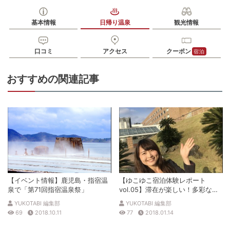
JR指宿駅から徒歩で約15分
駐車場
無料（18台）
基本情報
日帰り温泉
観光情報
電話番号
0993234500
口コミ
アクセス
クーポン
宿泊
※ 掲載情報は変更になる場合があります。最新の内容はご利用前にご自身でお
問合せください。
※ 料金情報は税込・税抜表記が混ざっております。正しい金額はご利用前にご
おすすめの関連記事
自身でお問合せください。
【イベント情報】鹿児島・指宿温
【ゆこゆこ宿泊体験レポート
泉で「第71回指宿温泉祭」
vol.05】滞在が楽しい！多彩なス
パが自慢の宿ー指宿ベイヒルズ ホ
YUKOTABI 編集部
YUKOTABI 編集部
テル＆スパー
69
2018.10.11
77
2018.01.14