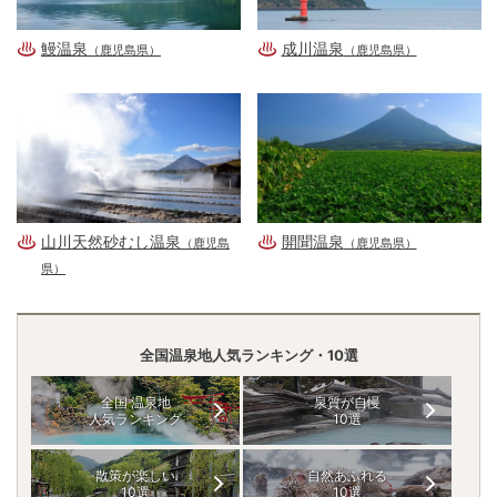
鰻温泉
成川温泉
（鹿児島県）
（鹿児島県）
山川天然砂むし温泉
開聞温泉
（鹿児島
（鹿児島県）
県）
全国温泉地人気ランキング・10選
全国 温泉地
泉質が自慢
人気ランキング
10選
散策が楽しい
自然あふれる
10選
10選