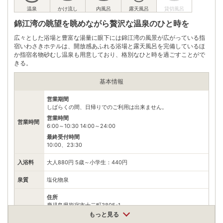
※ 掲載情報は変更になる場合があります。最新の内容はご利用前にご自身でお
錦江湾の眺望を眺めながら贅沢な温泉のひと時を
問合せください。
※ 料金情報は税込・税抜表記が混ざっております。正しい金額はご利用前にご
広々とした浴場と豊富な湯量に眼下には錦江湾の風景が広がっている指
自身でお問合せください。
宿いわさきホテルは、開放感あふれる浴場と露天風呂を完備しているほ
か指宿名物砂むし温泉も用意しており、格別なひと時を過ごすことがで
きる。
基本情報
営業期間
しばらくの間、日帰りでのご利用は出来ません。
営業時間
営業時間
6:00～10:30 14:00～24:00
最終受付時間
10:00、23:30
入浴料
大人880円 5歳～小学生：440円
泉質
塩化物泉
住所
鹿児島県指宿市十二町3805-1
もっと見る
車
アクセス