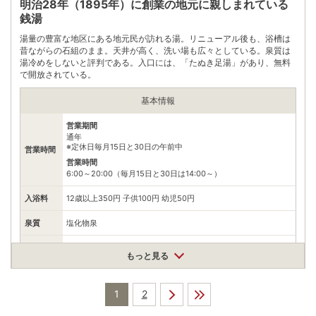
明治28年（1895年）に創業の地元に親しまれている
※ 料金情報は税込・税抜表記が混ざっております。正しい金額はご利用前にご
銭湯
自身でお問合せください。
湯量の豊富な地区にある地元民が訪れる湯。リニューアル後も、浴槽は
昔ながらの石組のまま。天井が高く、洗い場も広々としている。泉質は
湯冷めをしないと評判である。入口には、「たぬき足湯」があり、無料
で開放されている。
基本情報
営業期間
通年
※定休日毎月15日と30日の午前中
営業時間
営業時間
6:00～20:00（毎月15日と30日は14:00～）
入浴料
12歳以上350円 子供100円 幼児50円
泉質
塩化物泉
住所
もっと見る
鹿児島県指宿市大牟礼3丁目16-58
車
アクセス
JR指宿駅から車で約3分
1
2
公共交通機関