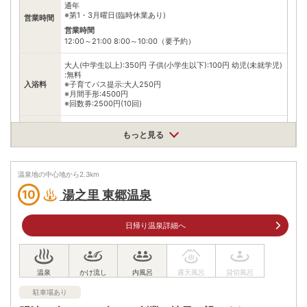
通年
※第1・3月曜日(臨時休業あり)
営業時間
営業時間
12:00～21:00 8:00～10:00（要予約）
大人(中学生以上):350円 子供(小学生以下):100円 幼児(未就学児)
:無料
入浴料
※子育てパス提示:大人250円
※月間手形:4500円
※回数券:2500円(10回)
泉質
塩化物泉
もっと見る
住所
鹿児島県指宿市湯の浜5丁目19-25
温泉地の中心地から
2.3
km
車
アクセス
湯之里 東郷温泉
10
JR指宿駅から約5分
公共交通機関
JR指宿駅から徒歩で約15分
日帰り温泉詳細へ
駐車場
無料（10台）
電話番号
0993242701
駐車場あり
※ 掲載情報は変更になる場合があります。最新の内容はご利用前にご自身でお
問合せください。