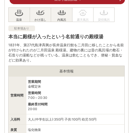
駐車場
無料（7台）
電話番号
0993223556
※ 掲載情報は変更になる場合があります。最新の内容はご利用前にご自身でお
駐車場あり
問合せください。
※ 料金情報は税込・税抜表記が混ざっております。正しい金額はご利用前にご
本当に殿様が入ったという名前通りの殿様湯
自身でお問合せください。
1831年、第27代島津斉興が長井温泉行館を二月田に移したことから名前
が付けられたのが二月田温泉 殿様湯。建物の裏には昔の風呂場の敷石・
石造りの湯船などが残っている。温泉は飲むこともでき、便秘・貧血な
どに効果あり。
基本情報
営業期間
金曜定休
営業時間
営業時間
7:00～20:30
最終受付時間
20:00
入浴料
大人(中学生以上):350円 子供:100円 幼児:50円
泉質
塩化物泉