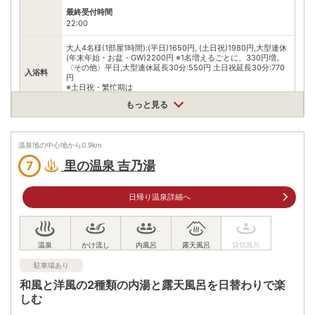
最終受付時間
22:00
大人4名様(1部屋1時間):(平日)1650円, (土日祝)1980円,大型連休
(年末年始・お盆・GW)2200円 ※1名増えるごとに、330円増。
〈その他〉平日,大型連休延長30分:550円 土日祝延長30分:770
入浴料
円
※土日祝・繁忙期は
※料金・利用時間が異なる
もっと見る
泉質
塩化物泉
温泉地の中心地から
0.9
km
住所
鹿児島県指宿市東方834-1
里の温泉 吉乃湯
7
車
アクセス
JR二月田駅から約5分
日帰り温泉詳細へ
公共交通機関
JR二月田駅から徒歩約34分
駐車場
無料（15台）
駐車場あり
電話番号
0993224888
和風と洋風の2種類の内湯と露天風呂を日替わりで楽
※ 掲載情報は変更になる場合があります。最新の内容はご利用前にご自身でお
しむ
問合せください。
※ 料金情報は税込・税抜表記が混ざっております。正しい金額はご利用前にご