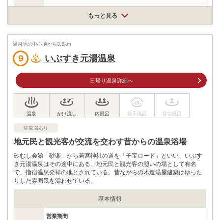
住所
もっと見る
鹿児島県指宿市西方1408-27
車
アクセス
頴娃ICから約30分
温泉地の中心地から
0.6
km
公共交通機関
いぶすき元湯温泉
9
JR二月田駅から徒歩約7分
駐車場
無料（20台）
日帰り温泉詳細へ
電話番号
0993222827
※ 掲載情報は変更になる場合があります。最新の内容はご利用前にご自身でお
問合せください。
駐車場あり
※ 料金情報は税込・税抜表記が混ざっております。正しい金額はご利用前にご
自身でお問合せください。
地元民と観光客が交流を交わす昔からの温泉浴場
砂むし会館「砂楽」から若宮神社の道を「子宝ロード」といい、いぶす
き元湯温泉はその途中にある。地元民と観光客の憩いの場として有名
で、指宿温泉発祥の地とされている。昔ながらの木造湯屋建築はゆった
りした雰囲気を漂わせている。
基本情報
営業期間