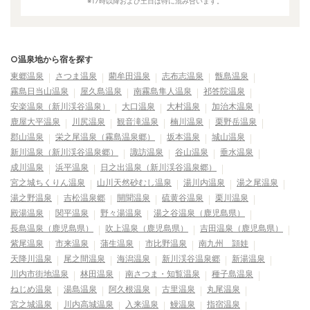
※17時以降および土日は特に混み合います。
○温泉地から宿を探す
東郷温泉
さつま温泉
藺牟田温泉
志布志温泉
甑島温泉
霧島日当山温泉
屋久島温泉
南霧島隼人温泉
祁答院温泉
安楽温泉（新川渓谷温泉）
大口温泉
大村温泉
加治木温泉
鹿屋大平温泉
川尻温泉
観音滝温泉
楠川温泉
栗野岳温泉
郡山温泉
栄之尾温泉（霧島温泉郷）
坂本温泉
城山温泉
新川温泉（新川渓谷温泉郷）
諏訪温泉
谷山温泉
垂水温泉
成川温泉
浜平温泉
日之出温泉（新川渓谷温泉郷）
宮之城ちくりん温泉
山川天然砂むし温泉
湯川内温泉
湯之尾温泉
湯之野温泉
吉松温泉郷
開聞温泉
硫黄谷温泉
栗川温泉
殿湯温泉
関平温泉
野々湯温泉
湯之谷温泉（鹿児島県）
長島温泉（鹿児島県）
吹上温泉（鹿児島県）
吉田温泉（鹿児島県）
紫尾温泉
市来温泉
蒲生温泉
市比野温泉
南九州 頴娃
天降川温泉
尾之間温泉
海潟温泉
新川渓谷温泉郷
新湯温泉
川内市街地温泉
林田温泉
南さつま・知覧温泉
種子島温泉
ねじめ温泉
湯島温泉
阿久根温泉
古里温泉
丸尾温泉
宮之城温泉
川内高城温泉
入来温泉
鰻温泉
指宿温泉