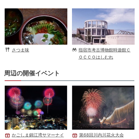
さつま味
指宿市考古博物館時遊館Ｃ
ＯＣＣＯはしむれ
周辺の開催イベント
かごしま錦江湾サマーナイ
第68回川内川花火大会