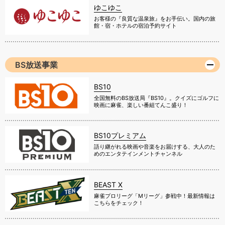
ゆこゆこ
お客様の『良質な温泉旅』をお手伝い。国内の旅
館・宿・ホテルの宿泊予約サイト
BS放送事業
BS10
全国無料のBS放送局『BS10』。クイズにゴルフに
映画に麻雀、楽しい番組てんこ盛り！
BS10プレミアム
語り継がれる映画や音楽をお届けする、大人のた
めのエンタテインメントチャンネル
BEAST X
麻雀プロリーグ「Mリーグ」参戦中！最新情報は
こちらをチェック！