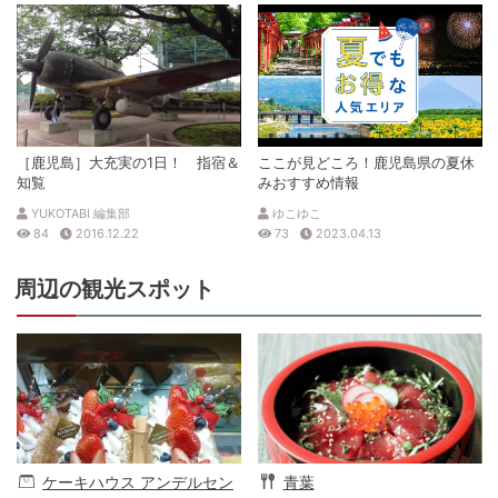
［鹿児島］大充実の1日！ 指宿＆
ここが見どころ！鹿児島県の夏休
知覧
みおすすめ情報
YUKOTABI 編集部
ゆこゆこ
84
2016.12.22
73
2023.04.13
周辺の観光スポット
ケーキハウス アンデルセン
青葉