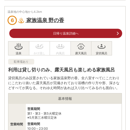
JR鹿児島中央駅から約70分
公共交通機関
温泉地の中心地から
4.2
km
JR指宿駅から徒歩で約20分
家族温泉 野の香
6
駐車場
情報なし
日帰り温泉詳細へ
電話番号
0993222131
※ 掲載情報は変更になる場合があります。最新の内容はご利用前にご自身でお
問合せください。
※ 料金情報は税込・税抜表記が混ざっております。正しい金額はご利用前にご
自身でお問合せください。
駐車場あり
利用は貸し切りのみ、露天風呂も楽しめる家族風呂
貸切風呂のみ設置されている家族温泉野の香。全八室すべてにこだわり
にこだわり抜いた露天風呂が完備されており浴槽の作り方や形、深さな
どすべてが異なる。それゆえ時間があれば入り比べてみるのも面白い。
基本情報
営業期間
第1・第3・第5火曜定休
※5月第三水曜日定休
営業時間
営業時間
10:00～23:00