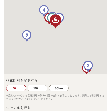
4
6
7
5
8
3
9
2
10
検索距離を変更する
5km
10km
30km
※温泉地の中心から直線距離で約
5km
圏内物件を表示しております。実際の移動距離とは
異なる場合がありますのでご注意ください。
ジャンルを絞る