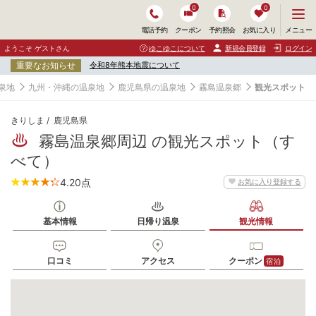
0
0
メ
メニュー
電話予約
クーポン
予約照会
お気に入り
ニ
ュ
ようこそ ゲストさん
ゆこゆこについて
新規会員登録
ログイン
ー
重要なお知らせ
令和8年熊本地震について
を
開
泉地
九州・沖縄の温泉地
鹿児島県の温泉地
霧島温泉郷
観光スポット
く
きりしま
鹿児島県
霧島温泉郷周辺 の観光スポット（す
べて）
4.20
点
お気に入り登録する
基本情報
日帰り温泉
観光情報
口コミ
アクセス
クーポン
宿泊