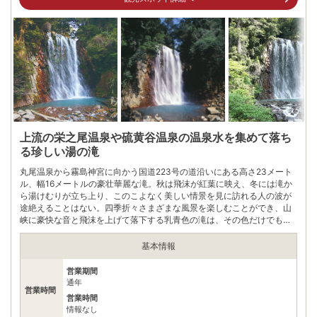
駐車場
情報なし
0995455111
電話番号
※問い合わせ先：霧島市観光課
※ 掲載情報は変更になる場合があります。最新の内容はご利用前にご自身でお
問合せください。
※ 料金情報は税込・税抜表記が混ざっております。正しい金額はご利用前にご
自身でお問合せください。
上流の栄之尾温泉や硫黄谷温泉の温泉水を集めて落ち
る珍しい湯の滝
丸尾温泉から霧島神宮に向かう国道223号の道沿いにある高さ23メート
ル、幅16メートルの豪壮華麗な滝。秋は飛沫が紅葉に映え、冬には滝か
ら湯けむりが立ち上り、このこよなく美しい情景を見に訪れる人の波が
途絶えることはない。四季折々さまざまな風景を楽しむことができ、山
峡に豪快な音と飛沫を上げて落下する乳青色の滝は、その色だけでも独
特の雰囲気を漂わせている。ライトアップされた夜は、飛沫が照明に反
射してさらに幻想的な表情を見ることができる。
基本情報
営業期間
通年
営業時間
営業時間
情報なし