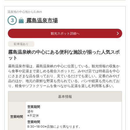
住所
温泉地の中心地から
0.4
km
鹿児島県霧島市霧島田口2583-22
霧島温泉市場
3
車
アクセス
鹿児島空港ICより約40分国分市街地より約40分
観光スポット詳細へ
公共交通機関
JR霧島神宮駅より約20分
駐車場あり
駐車場
有料
霧島温泉峡の中心にある便利な施設が揃った人気スポ
ット
電話番号
0995571711
霧島温泉市場は、霧島温泉峡の中心に位置している。観光情報の収集か
※ 掲載情報は変更になる場合があります。最新の内容はご利用前にご自身でお
ら食事や足湯まで楽しめる複合スポットだ。みやげ店では特産品を中心
問合せください。
にさまざまな品を扱っており、見ているだけでも楽しい。定番のみやげ
※ 料金情報は税込・税抜表記が混ざっております。正しい金額はご利用前にご
品のほか、地元の新鮮な野菜も売られている。パンや総菜も売られてお
自身でお問合せください。
り、軽食やソフトクリームを食べながら足湯を楽しむ利用客も多い。
基本情報
営業期間
通年
※不定休
営業時間
営業時間
8:30~18:00※店舗により異なります。