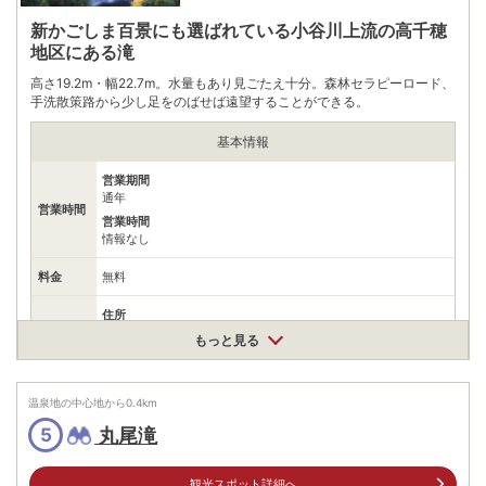
新かごしま百景にも選ばれている小谷川上流の高千穂
地区にある滝
高さ19.2m・幅22.7m。水量もあり見ごたえ十分。森林セラピーロード、
手洗散策路から少し足をのばせば遠望することができる。
基本情報
営業期間
通年
営業時間
営業時間
情報なし
料金
無料
住所
鹿児島県霧島市牧園町高千穂
もっと見る
車
九州自動車道溝辺鹿児島空港ICから車で約30分JR肥薩線霧島温
アクセス
泉駅から車で約15分
温泉地の中心地から
0.4
km
公共交通機関
丸尾滝
5
JR日豊本線霧島神宮駅から鹿児島交通霧島いわさきホテル行き
バスで約35分､終点下車､徒歩約30分
観光スポット詳細へ