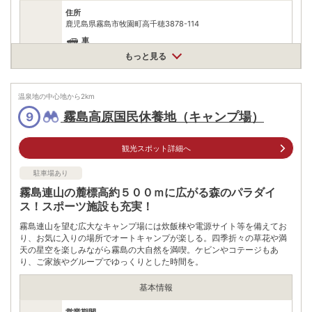
住所
鹿児島県霧島市牧園町高千穂3878-114
車
アクセス
霧島神宮駅から約17分
もっと見る
公共交通機関
嘉例川駅からリムジンバス鹿児島空港線で約36分
温泉地の中心地から
2
km
無料
駐車場
霧島高原国民休養地（キャンプ場）
9
※霧島湯けむり広場 パライソの無料Pを利用
電話番号
0995784808
観光スポット詳細へ
※ 掲載情報は変更になる場合があります。最新の内容はご利用前にご自身でお
駐車場あり
問合せください。
※ 料金情報は税込・税抜表記が混ざっております。正しい金額はご利用前にご
霧島連山の麓標高約５００ｍに広がる森のパラダイ
自身でお問合せください。
ス！スポーツ施設も充実！
霧島連山を望む広大なキャンプ場には炊飯棟や電源サイト等を備えてお
り、お気に入りの場所でオートキャンプが楽しる。四季折々の草花や満
天の星空を楽しみながら霧島の大自然を満喫。ケビンやコテージもあ
り、ご家族やグループでゆっくりとした時間を。
基本情報