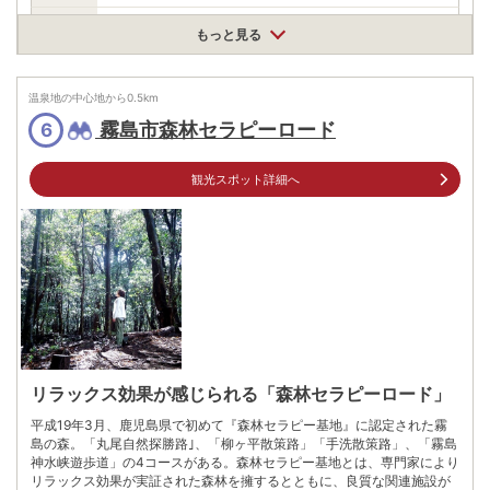
料金
無料
もっと見る
住所
鹿児島県霧島市牧園町高千穂丸尾
温泉地の中心地から
0.5
km
車
霧島市森林セラピーロード
6
九州自動車道溝辺鹿児島空港ICから車で約40分
アクセス
公共交通機関
JR日豊本線･霧島神宮駅からバスで約30分､丸尾バス停下車後､徒
観光スポット詳細へ
歩約10分･鹿児島空港からバスで約35分､丸尾バス停下車後､徒歩
約10分
駐車場
情報なし
09955455111
電話番号
※問い合わせ先：霧島市観光課
※ 掲載情報は変更になる場合があります。最新の内容はご利用前にご自身でお
問合せください。
※ 料金情報は税込・税抜表記が混ざっております。正しい金額はご利用前にご
自身でお問合せください。
リラックス効果が感じられる「森林セラピーロード」
平成19年3月、鹿児島県で初めて『森林セラピー基地』に認定された霧
島の森。「丸尾自然探勝路｣、「柳ヶ平散策路」「手洗散策路」、「霧島
神水峡遊歩道」の4コースがある。森林セラピー基地とは、専門家により
リラックス効果が実証された森林を擁するとともに、良質な関連施設が