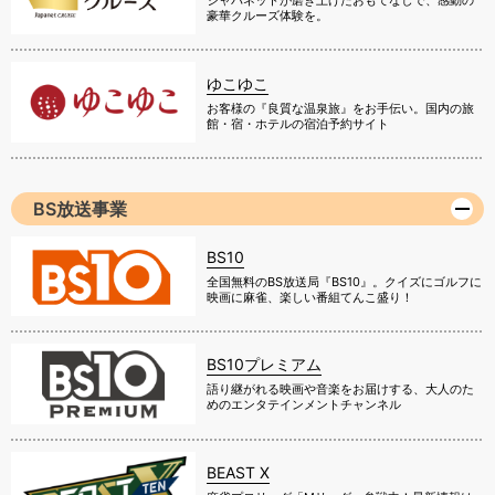
ジャパネットが磨き上げたおもてなしで、感動の
豪華クルーズ体験を。
ゆこゆこ
お客様の『良質な温泉旅』をお手伝い。国内の旅
館・宿・ホテルの宿泊予約サイト
BS放送事業
BS10
全国無料のBS放送局『BS10』。クイズにゴルフに
映画に麻雀、楽しい番組てんこ盛り！
BS10プレミアム
語り継がれる映画や音楽をお届けする、大人のた
めのエンタテインメントチャンネル
BEAST X