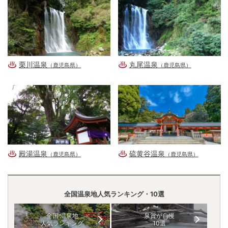
栗川温泉
丸尾温泉
（鹿児島県）
（鹿児島県）
殿湯温泉
硫黄谷温泉
（鹿児島県）
（鹿児島県）
全国温泉地人気ランキング・10選
全国 温泉地
泉質が自慢
人気ランキング
10選