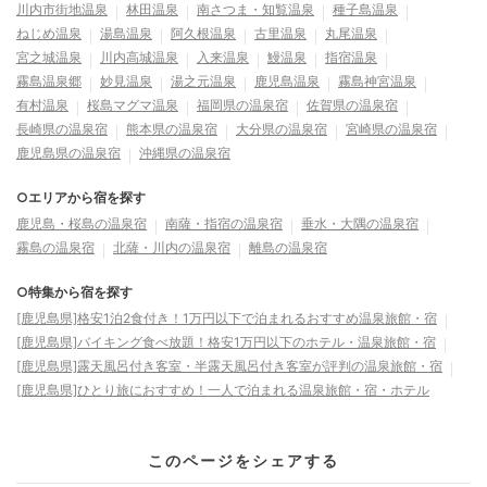
川内市街地温泉
林田温泉
南さつま・知覧温泉
種子島温泉
ねじめ温泉
湯島温泉
阿久根温泉
古里温泉
丸尾温泉
宮之城温泉
川内高城温泉
入来温泉
鰻温泉
指宿温泉
霧島温泉郷
妙見温泉
湯之元温泉
鹿児島温泉
霧島神宮温泉
有村温泉
桜島マグマ温泉
福岡県の温泉宿
佐賀県の温泉宿
長崎県の温泉宿
熊本県の温泉宿
大分県の温泉宿
宮崎県の温泉宿
鹿児島県の温泉宿
沖縄県の温泉宿
○エリアから宿を探す
鹿児島・桜島の温泉宿
南薩・指宿の温泉宿
垂水・大隅の温泉宿
霧島の温泉宿
北薩・川内の温泉宿
離島の温泉宿
○特集から宿を探す
[鹿児島県]格安1泊2食付き！1万円以下で泊まれるおすすめ温泉旅館・宿
[鹿児島県]バイキング食べ放題！格安1万円以下のホテル・温泉旅館・宿
[鹿児島県]露天風呂付き客室・半露天風呂付き客室が評判の温泉旅館・宿
[鹿児島県]ひとり旅におすすめ！一人で泊まれる温泉旅館・宿・ホテル
このページをシェアする