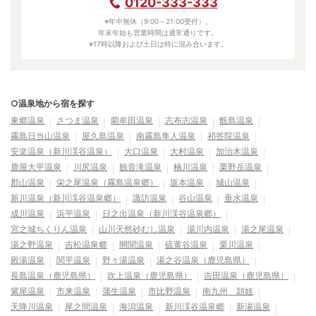
0120-333-333
※年中無休（9:00～21:00受付）。
年末年始も営業時間は通常通りです。
※17時以降および土日は特に混み合います。
○温泉地から宿を探す
東郷温泉
さつま温泉
藺牟田温泉
志布志温泉
甑島温泉
霧島日当山温泉
屋久島温泉
南霧島隼人温泉
祁答院温泉
安楽温泉（新川渓谷温泉）
大口温泉
大村温泉
加治木温泉
鹿屋大平温泉
川尻温泉
観音滝温泉
楠川温泉
栗野岳温泉
郡山温泉
栄之尾温泉（霧島温泉郷）
坂本温泉
城山温泉
新川温泉（新川渓谷温泉郷）
諏訪温泉
谷山温泉
垂水温泉
成川温泉
浜平温泉
日之出温泉（新川渓谷温泉郷）
宮之城ちくりん温泉
山川天然砂むし温泉
湯川内温泉
湯之尾温泉
湯之野温泉
吉松温泉郷
開聞温泉
硫黄谷温泉
栗川温泉
殿湯温泉
関平温泉
野々湯温泉
湯之谷温泉（鹿児島県）
長島温泉（鹿児島県）
吹上温泉（鹿児島県）
吉田温泉（鹿児島県）
紫尾温泉
市来温泉
蒲生温泉
市比野温泉
南九州 頴娃
天降川温泉
尾之間温泉
海潟温泉
新川渓谷温泉郷
新湯温泉