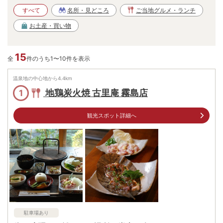
すべて
名所・見どころ
ご当地グルメ・ランチ
お土産・買い物
15
全
件のうち1〜10件を表示
温泉地の中心地から
4.4
km
地鶏炭火焼 古里庵 霧島店
1
観光スポット詳細へ
駐車場あり