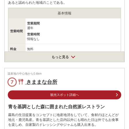
あると認められた地域のことである。
基本情報
営業期間
通年
営業時間
営業時間
情報なし
料金
無料
もっと見る
住所
鹿児島県霧島市牧園町高千穂
車
温泉地の中心地から
0.6
km
九州自動車道溝辺鹿児島空港ICから車で約30分JR肥薩線霧島温
アクセス
泉駅から車で約15分
きままな台所
7
公共交通機関
JR日豊本線霧島神宮駅から鹿児島交通霧島いわさきホテル行き
観光スポット詳細へ
バスで約30分､丸尾下車､徒歩約5分､ほか
青を基調とした森に囲まれた自然派レストラン
駐車場
情報なし
霧島の生活提案をコンセプトに地産地消をしていて、食材のほとんどが
0995455111
電話番号
地元・鹿児島産。青を基調とした店内以外にも晴れた日は外でもお食事
※問い合わせ先：霧島市観光課
を楽しめ、自家製のドレッシングやジャムも購入出来る。