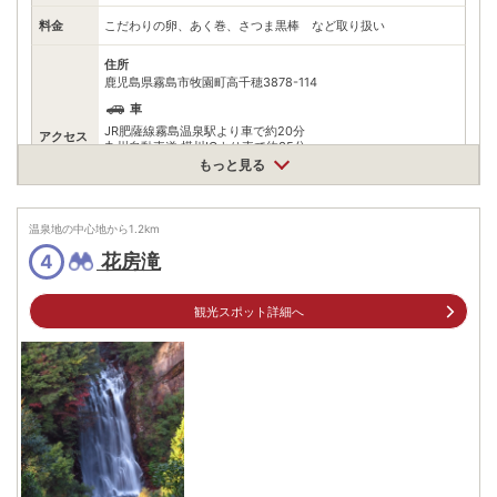
料金
こだわりの卵、あく巻、さつま黒棒 など取り扱い
住所
鹿児島県霧島市牧園町高千穂3878-114
車
JR肥薩線霧島温泉駅より車で約20分
アクセス
九州自動車道 横川ICより車で約35分
もっと見る
公共交通機関
鹿児島空港から路線バス霧島いわさきホテル行きで約30分丸尾
下車徒歩約1分
温泉地の中心地から
1.2
km
無料（52台）
駐車場
花房滝
4
※第2駐車場あり
電話番号
0995784001
観光スポット詳細へ
※ 掲載情報は変更になる場合があります。最新の内容はご利用前にご自身でお
問合せください。
※ 料金情報は税込・税抜表記が混ざっております。正しい金額はご利用前にご
自身でお問合せください。