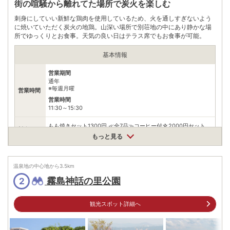
街の喧騒から離れてた場所で炭火を楽しむ
刺身にしていい新鮮な鶏肉を使用しているため、火を通しすぎないよう
に焼いていただく炭火の地鶏。山深い場所で別荘地の中にあり静かな場
所でゆっくりとお食事。天気の良い日はテラス席でもお食事が可能。
基本情報
営業期間
通年
※毎週月曜
営業時間
営業時間
11:30～15:30
もも焼きセット1300円 ≪全7品≫コーヒー付☆2000円セット
料金
2000円 ≪全8品≫コーヒー付☆3000円セット3000円
もっと見る
住所
鹿児島県霧島市霧島田口字霧島山2594ー63
温泉地の中心地から
アクセス
3.5
km
車
霧島神話の里公園
2
霧島神宮駅から約17分
駐車場
無料
観光スポット詳細へ
電話番号
0995571290