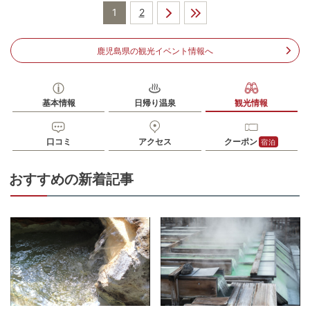
1
2
住所
鹿児島県霧島市霧島田口2583-22
車
鹿児島県の観光イベント情報へ
アクセス
九州道鹿児島空港ICより約40分
公共交通機関
JR霧島神宮駅からバス15分
基本情報
日帰り温泉
観光情報
無料（60台）
駐車場
※大型車・マイクロバス可
口コミ
アクセス
クーポン
宿泊
電話番号
0995571711
※ 掲載情報は変更になる場合があります。最新の内容はご利用前にご自身でお
おすすめの新着記事
問合せください。
※ 料金情報は税込・税抜表記が混ざっております。正しい金額はご利用前にご
自身でお問合せください。