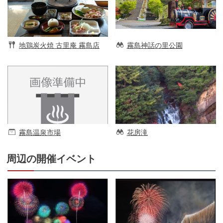
地鶏炭火焼 古里庵 霧島店
霧島神話の里公園
霧島温泉市場
花房滝
周辺の開催イベント