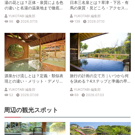
湯の花とは？正体・泉質による色
日本三名泉とは？草津・下呂・有
の違いと名湯の温泉地まで徹底解
馬の泉質・見どころ・アクセスを
説
徹底解説
YUKOTABI 編集部
YUKOTABI 編集部
96
2026.07.15
139
2026.07.10
源泉かけ流しとは？定義・類似表
旅行の計画の立て方｜いつから何
現との違い・メリット・デメリッ
を決める？4ステップと準備の早
トを解説
見表
YUKOTABI 編集部
YUKOTABI 編集部
52
2026.07.09
69
2026.07.03
周辺の観光スポット