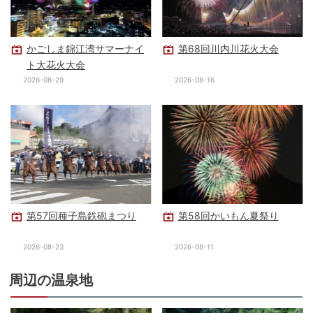
かごしま錦江湾サマーナイ
第68回川内川花火大会
ト大花火大会
2026-08-29
2026-08-16
第57回種子島鉄砲まつり
第58回かいもん夏祭り
2026-08-23
2026-08-11
周辺の温泉地