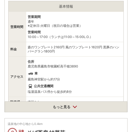
※ 掲載情報は変更になる場合があります。最新の内容はご利用前にご自身でお
問合せください。
基本情報
※ 料金情報は税込・税抜表記が混ざっております。正しい金額はご利用前にご
自身でお問合せください。
営業期間
通年
※定休日:火曜日（祝日の場合は営業）
営業時間
営業時間
10:00～17:00（ランチは11:00～15:00L.O.）
森のワンプレート2160円 風のワンプレート1620円 黒豚のハン
料金
バーグラン1800円
住所
鹿児島県霧島市牧園町高千穂3890
車
アクセス
霧島神宮駅から約17分
公共交通機関
塩湯温泉バス停から徒歩約8分
駐車場
情報なし
もっと見る
電話番号
0995788118
※ 掲載情報は変更になる場合があります。最新の内容はご利用前にご自身でお
温泉地の中心地から
0.4
km
問合せください。