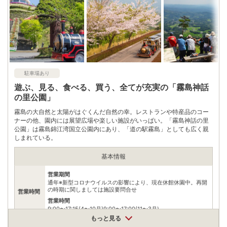
※ 掲載情報は変更になる場合があります。最新の内容はご利用前にご自身でお
問合せください。
※ 料金情報は税込・税抜表記が混ざっております。正しい金額はご利用前にご
自身でお問合せください。
駐車場あり
遊ぶ、見る、食べる、買う、全てが充実の「霧島神話
の里公園」
霧島の大自然と太陽がはぐくんだ自然の幸。レストランや特産品のコー
ナーの他、園内には展望広場や楽しい施設がいっぱい。「霧島神話の里
公園」は霧島錦江湾国立公園内にあり、「道の駅霧島」としても広く親
しまれている。
基本情報
営業期間
通年※新型コロナウイルスの影響により、現在休館休園中。再開
の時期に関しましては施設要問合せ
営業時間
営業時間
9:00〜17:15(4〜10月)9:00〜17:00(11〜3月)
もっと見る
料金
無料