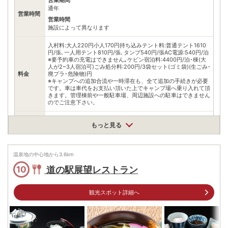
営業期間
通年
営業時間
営業時間
施設によって異なります
入村料:大人220円小人170円持ち込みテント料:普通テント1610
円/張､一人用テント810円/張､タンプ540円/張AC電源:540円/泊
※要予約車の充電はできません｡ケビン宿泊料:4400円/泊･棟(大
人が2~3人宿泊可)ごみ処分料:200円/3袋セット(ゴミ袋)(生ごみ･
料金
廃プラ･危険物)円
※キャンプへの追加合流や一時滞在も、全て追加の手続きが必要
です。車は車代をお支払い頂いた上でキャンプ場へ乗り入れて頂
きます。管理棟前や一般駐車場、周辺施設への駐車はできません
のでご注意下さい。
住所
もっと見る
鹿児島県霧島市牧園町高千穂3311
車
九州自動車道鹿児島空港ICから約30分九州自動車道横川ICから
アクセス
温泉地の中心地から
3.6
km
約30分一般国道223号線沿い霧島温泉郷
道の駅展望レストラン
10
公共交通機関
霧島温泉駅よりバス(牧場停留所で下車)で約20分霧島神宮駅より
バス(丸尾経由)で約40分
観光スポット詳細へ
有料
駐車料：バイク無料、普通車1,070円/台・泊キャンピングカー
駐車場
2,680円/台・泊(8ナンバー車含む) ※キャンプ場利用者の車は全
て車代をお支払い頂き、キャンプ場内に乗り入れて頂きます。管