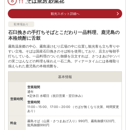
そば茶房 紗菜花
8
※ 料金情報は税込・税抜表記が混ざっております。正しい金額はご利用前にご
自身でお問合せください。
観光スポット詳細へ
駐車場あり
石臼挽きの手打ちそばとこだわり一品料理、鹿児島の
本格焼酎に舌鼓
霧島温泉郷の中心、霧島湯けむり広場の中に位置し観光客も立ち寄りや
すい立地。そばは国産石臼挽きのそば粉を使用しており、店主が毎朝手
打ちしている。一品料理のついた御膳を注文すれば、さつまあげやソバ
の実ごはんなどの料理も味わえ一石二鳥。ディナータイムには各種取り
揃えられた鹿児島の本格焼酎を。
基本情報
営業期間
通年
※定休日 水曜日（祝日営業・翌日休み）
営業時間
営業時間
11:00～15:00、17:00～20:00 （そばが無くなり次第、時間変更
あり）
霧島そば（山菜・さつまあげ入り）990円、霧島御膳1320円、
料金
龍馬御膳990円