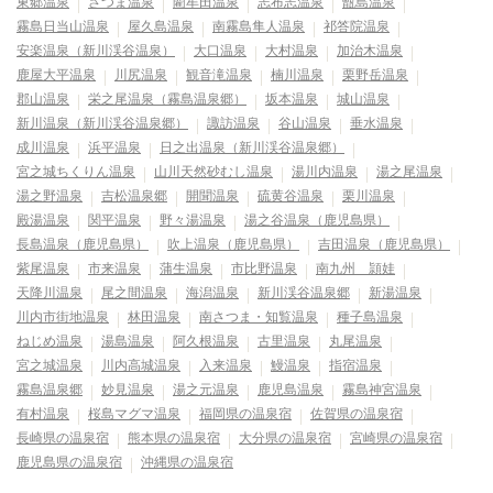
東郷温泉
さつま温泉
藺牟田温泉
志布志温泉
甑島温泉
霧島日当山温泉
屋久島温泉
南霧島隼人温泉
祁答院温泉
安楽温泉（新川渓谷温泉）
大口温泉
大村温泉
加治木温泉
鹿屋大平温泉
川尻温泉
観音滝温泉
楠川温泉
栗野岳温泉
郡山温泉
栄之尾温泉（霧島温泉郷）
坂本温泉
城山温泉
新川温泉（新川渓谷温泉郷）
諏訪温泉
谷山温泉
垂水温泉
成川温泉
浜平温泉
日之出温泉（新川渓谷温泉郷）
宮之城ちくりん温泉
山川天然砂むし温泉
湯川内温泉
湯之尾温泉
湯之野温泉
吉松温泉郷
開聞温泉
硫黄谷温泉
栗川温泉
殿湯温泉
関平温泉
野々湯温泉
湯之谷温泉（鹿児島県）
長島温泉（鹿児島県）
吹上温泉（鹿児島県）
吉田温泉（鹿児島県）
紫尾温泉
市来温泉
蒲生温泉
市比野温泉
南九州 頴娃
天降川温泉
尾之間温泉
海潟温泉
新川渓谷温泉郷
新湯温泉
川内市街地温泉
林田温泉
南さつま・知覧温泉
種子島温泉
ねじめ温泉
湯島温泉
阿久根温泉
古里温泉
丸尾温泉
宮之城温泉
川内高城温泉
入来温泉
鰻温泉
指宿温泉
霧島温泉郷
妙見温泉
湯之元温泉
鹿児島温泉
霧島神宮温泉
有村温泉
桜島マグマ温泉
福岡県の温泉宿
佐賀県の温泉宿
長崎県の温泉宿
熊本県の温泉宿
大分県の温泉宿
宮崎県の温泉宿
鹿児島県の温泉宿
沖縄県の温泉宿