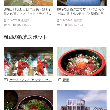
源泉かけ流しとは？定義・類似表
旅行の計画の立て方｜いつから何
現との違い・メリット・デメリッ
を決める？4ステップと準備の早
トを解説
見表
YUKOTABI 編集部
YUKOTABI 編集部
75
2026.07.09
8
2026.07.03
周辺の観光スポット
ケーキハウス アンデルセン
青葉