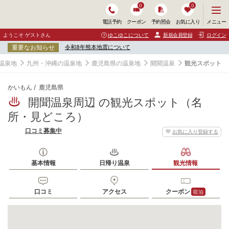
0
0
メ
メニュー
電話予約
クーポン
予約照会
お気に入り
ニ
ュ
ようこそ ゲストさん
ゆこゆこについて
新規会員登録
ログイン
ー
重要なお知らせ
令和8年熊本地震について
を
開
温泉地
九州・沖縄の温泉地
鹿児島県の温泉地
開聞温泉
観光スポット
く
かいもん
鹿児島県
開聞温泉周辺 の観光スポット（名
所・見どころ）
口コミ募集中
お気に入り登録する
基本情報
日帰り温泉
観光情報
口コミ
アクセス
クーポン
宿泊