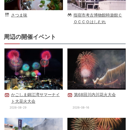
さつま味
指宿市考古博物館時遊館Ｃ
ＯＣＣＯはしむれ
周辺の開催イベント
かごしま錦江湾サマーナイ
第68回川内川花火大会
ト大花火大会
2026-08-29
2026-08-16