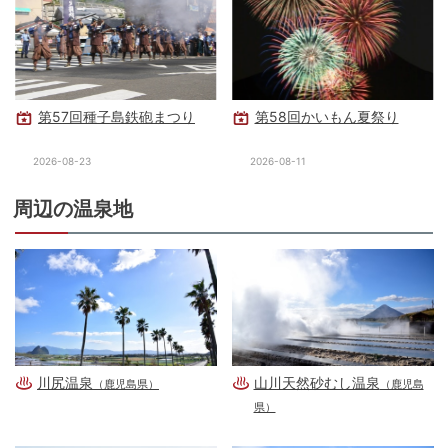
第57回種子島鉄砲まつり
第58回かいもん夏祭り
2026-08-23
2026-08-11
周辺の温泉地
川尻温泉
山川天然砂むし温泉
（鹿児島県）
（鹿児島
県）