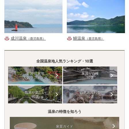
成川温泉
鰻温泉
（鹿児島県）
（鹿児島県）
全国温泉地人気ランキング・10選
全国 温泉地
泉質が自慢
人気ランキング
10選
散策が楽しい
自然あふれる
10選
10選
温泉の特徴を知ろう
泉質ガイド