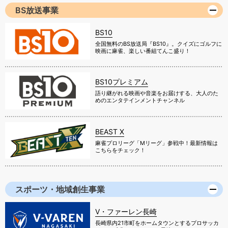
BS放送事業
BS10
全国無料のBS放送局『BS10』。クイズにゴルフに
映画に麻雀、楽しい番組てんこ盛り！
BS10プレミアム
語り継がれる映画や音楽をお届けする、大人のた
めのエンタテインメントチャンネル
BEAST X
麻雀プロリーグ「Mリーグ」参戦中！最新情報は
こちらをチェック！
スポーツ・地域創生事業
V・ファーレン長崎
長崎県内21市町をホームタウンとするプロサッカ