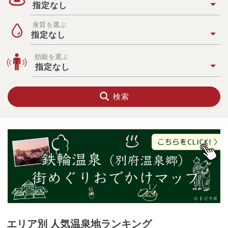
件
指定なし
か
ら
泉質を選ぶ
温
指定なし
泉
宿
を
効能を選ぶ
探
す
指定なし
検索
エリア別 人気温泉地ランキング