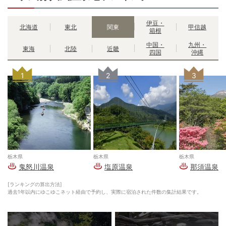
伊豆・
北海道
東北
関東
甲信越
箱根
中国・
九州・
東海
北陸
近畿
四国
沖縄
1
2
3
栃木県
栃木県
栃木県
鬼怒川温泉
塩原温泉
那須温泉
[ランキングの算出方法]
過去1年以内にゆこゆこネット経由で予約し、実際に宿泊された件数の集計結果です。