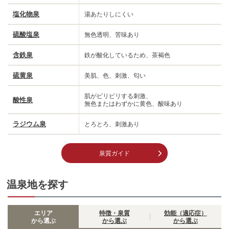
塩化物泉
湯あたりしにくい
硫酸塩泉
無色透明、苦味あり
含鉄泉
鉄が酸化しているため、茶褐色
硫黄泉
美肌、色、刺激、匂い
肌がピリピリする刺激、
酸性泉
無色またはわずかに黄色、酸味あり
ラジウム泉
とろとろ、刺激あり
泉質ガイド
温泉地を探す
エリア
特徴・泉質
効能（適応症）
から選ぶ
から選ぶ
から選ぶ