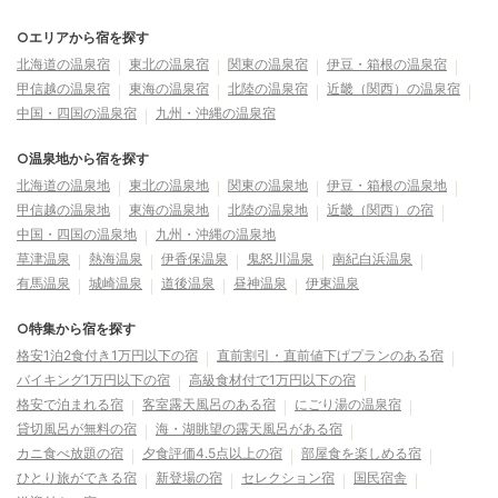
○エリアから宿を探す
北海道の温泉宿
東北の温泉宿
関東の温泉宿
伊豆・箱根の温泉宿
甲信越の温泉宿
東海の温泉宿
北陸の温泉宿
近畿（関西）の温泉宿
中国・四国の温泉宿
九州・沖縄の温泉宿
○温泉地から宿を探す
北海道の温泉地
東北の温泉地
関東の温泉地
伊豆・箱根の温泉地
甲信越の温泉地
東海の温泉地
北陸の温泉地
近畿（関西）の宿
中国・四国の温泉地
九州・沖縄の温泉地
草津温泉
熱海温泉
伊香保温泉
鬼怒川温泉
南紀白浜温泉
有馬温泉
城崎温泉
道後温泉
昼神温泉
伊東温泉
○特集から宿を探す
格安1泊2食付き1万円以下の宿
直前割引・直前値下げプランのある宿
バイキング1万円以下の宿
高級食材付で1万円以下の宿
格安で泊まれる宿
客室露天風呂のある宿
にごり湯の温泉宿
貸切風呂が無料の宿
海・湖眺望の露天風呂がある宿
カニ食べ放題の宿
夕食評価4.5点以上の宿
部屋食を楽しめる宿
ひとり旅ができる宿
新登場の宿
セレクション宿
国民宿舎