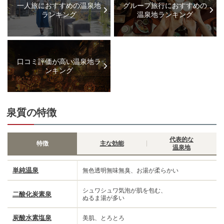
一人旅におすすめの温泉地
グループ旅行におすすめの
ランキング
温泉地ランキング
口コミ評価が高い温泉地ラ
ンキング
泉質の特徴
代表的な
特徴
主な効能
温泉地
単純温泉
無色透明無味無臭、お湯が柔らかい
シュワシュワ気泡が肌を包む、
二酸化炭素泉
ぬるま湯が多い
炭酸水素塩泉
美肌、とろとろ