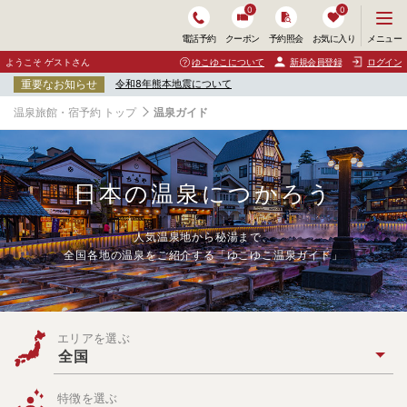
0
0
メ
メニュー
電話予約
クーポン
予約照会
お気に入り
ニ
ュ
ようこそ ゲストさん
ゆこゆこについて
新規会員登録
ログイン
ー
重要なお知らせ
令和8年熊本地震について
を
開
温泉旅館・宿予約 トップ
温泉ガイド
く
日本の温泉につかろう
人気温泉地から秘湯まで、
全国各地の温泉をご紹介する「ゆこゆこ温泉ガイド」
キ
ー
エリアを選ぶ
ワ
全国
ー
ド
・
特徴を選ぶ
条